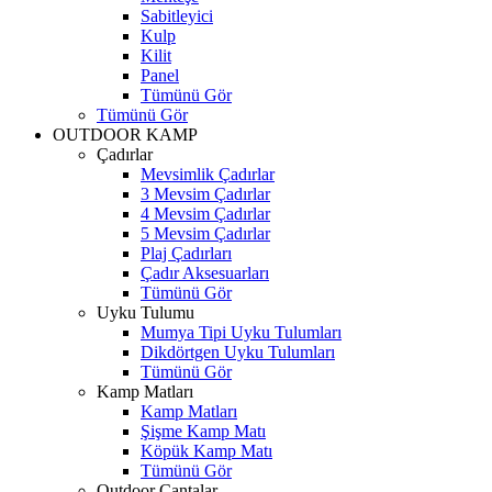
Sabitleyici
Kulp
Kilit
Panel
Tümünü Gör
Tümünü Gör
OUTDOOR KAMP
Çadırlar
Mevsimlik Çadırlar
3 Mevsim Çadırlar
4 Mevsim Çadırlar
5 Mevsim Çadırlar
Plaj Çadırları
Çadır Aksesuarları
Tümünü Gör
Uyku Tulumu
Mumya Tipi Uyku Tulumları
Dikdörtgen Uyku Tulumları
Tümünü Gör
Kamp Matları
Kamp Matları
Şişme Kamp Matı
Köpük Kamp Matı
Tümünü Gör
Outdoor Çantalar