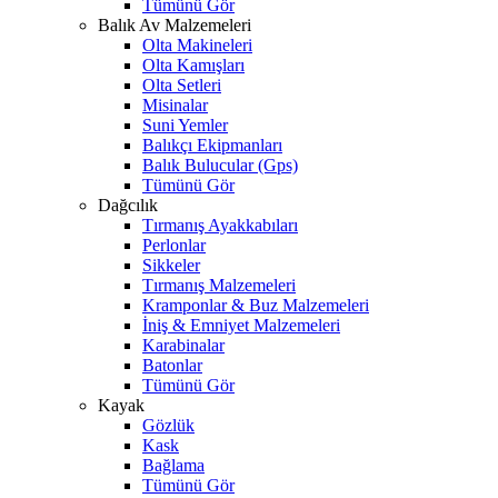
Tümünü Gör
Balık Av Malzemeleri
Olta Makineleri
Olta Kamışları
Olta Setleri
Misinalar
Suni Yemler
Balıkçı Ekipmanları
Balık Bulucular (Gps)
Tümünü Gör
Dağcılık
Tırmanış Ayakkabıları
Perlonlar
Sikkeler
Tırmanış Malzemeleri
Kramponlar & Buz Malzemeleri
İniş & Emniyet Malzemeleri
Karabinalar
Batonlar
Tümünü Gör
Kayak
Gözlük
Kask
Bağlama
Tümünü Gör