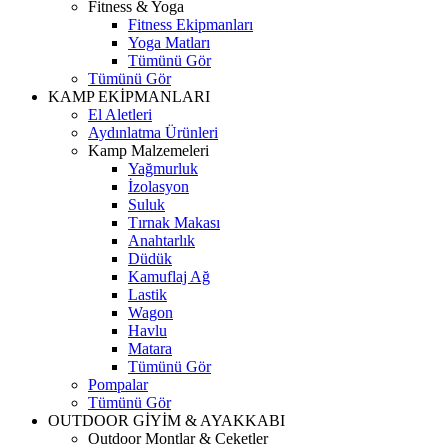
Fitness & Yoga
Fitness Ekipmanları
Yoga Matları
Tümünü Gör
Tümünü Gör
KAMP EKİPMANLARI
El Aletleri
Aydınlatma Ürünleri
Kamp Malzemeleri
Yağmurluk
İzolasyon
Suluk
Tırnak Makası
Anahtarlık
Düdük
Kamuflaj Ağ
Lastik
Wagon
Havlu
Matara
Tümünü Gör
Pompalar
Tümünü Gör
OUTDOOR GİYİM & AYAKKABI
Outdoor Montlar & Ceketler