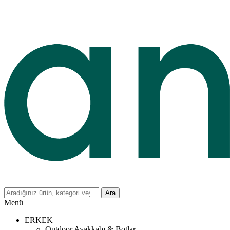
Ara
Menü
ERKEK
Outdoor Ayakkabı & Botlar