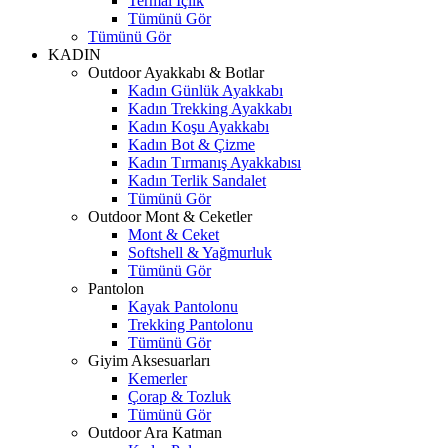
Termal İçlik
Tümünü Gör
Tümünü Gör
KADIN
Outdoor Ayakkabı & Botlar
Kadın Günlük Ayakkabı
Kadın Trekking Ayakkabı
Kadın Koşu Ayakkabı
Kadın Bot & Çizme
Kadın Tırmanış Ayakkabısı
Kadın Terlik Sandalet
Tümünü Gör
Outdoor Mont & Ceketler
Mont & Ceket
Softshell & Yağmurluk
Tümünü Gör
Pantolon
Kayak Pantolonu
Trekking Pantolonu
Tümünü Gör
Giyim Aksesuarları
Kemerler
Çorap & Tozluk
Tümünü Gör
Outdoor Ara Katman