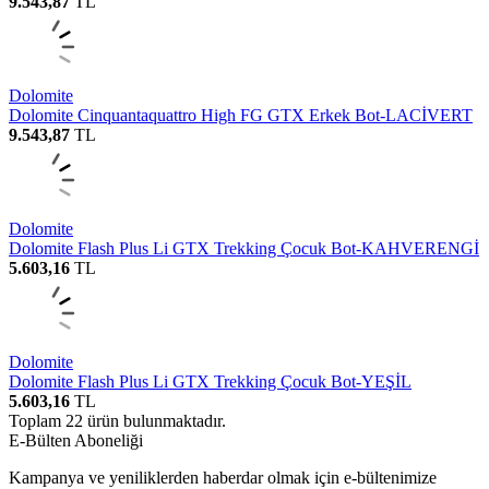
9.543,87
TL
Dolomite
Dolomite Cinquantaquattro High FG GTX Erkek Bot-LACİVERT
9.543,87
TL
Dolomite
Dolomite Flash Plus Li GTX Trekking Çocuk Bot-KAHVERENGİ
5.603,16
TL
Dolomite
Dolomite Flash Plus Li GTX Trekking Çocuk Bot-YEŞİL
5.603,16
TL
Toplam
22
ürün bulunmaktadır.
E-Bülten Aboneliği
Kampanya ve yeniliklerden haberdar olmak için e-bültenimize