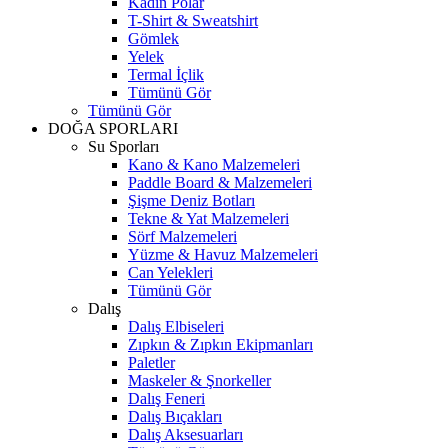
Kadın Polar
T-Shirt & Sweatshirt
Gömlek
Yelek
Termal İçlik
Tümünü Gör
Tümünü Gör
DOĞA SPORLARI
Su Sporları
Kano & Kano Malzemeleri
Paddle Board & Malzemeleri
Şişme Deniz Botları
Tekne & Yat Malzemeleri
Sörf Malzemeleri
Yüzme & Havuz Malzemeleri
Can Yelekleri
Tümünü Gör
Dalış
Dalış Elbiseleri
Zıpkın & Zıpkın Ekipmanları
Paletler
Maskeler & Şnorkeller
Dalış Feneri
Dalış Bıçakları
Dalış Aksesuarları