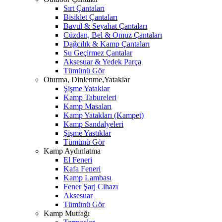
Sırt Çantaları
Bisiklet Çantaları
Bavul & Seyahat Çantaları
Cüzdan, Bel & Omuz Çantaları
Dağcılık & Kamp Çantaları
Su Geçirmez Çantalar
Aksesuar & Yedek Parça
Tümünü Gör
Oturma, Dinlenme,Yataklar
Şişme Yataklar
Kamp Tabureleri
Kamp Masaları
Kamp Yatakları (Kampet)
Kamp Sandalyeleri
Şişme Yastıklar
Tümünü Gör
Kamp Aydınlatma
El Feneri
Kafa Feneri
Kamp Lambası
Fener Şarj Cihazı
Aksesuar
Tümünü Gör
Kamp Mutfağı