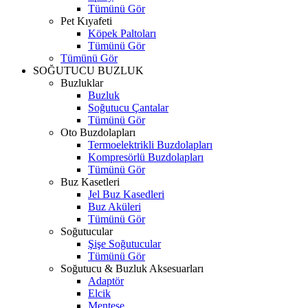
Tümünü Gör
Pet Kıyafeti
Köpek Paltoları
Tümünü Gör
Tümünü Gör
SOĞUTUCU BUZLUK
Buzluklar
Buzluk
Soğutucu Çantalar
Tümünü Gör
Oto Buzdolapları
Termoelektrikli Buzdolapları
Kompresörlü Buzdolapları
Tümünü Gör
Buz Kasetleri
Jel Buz Kasedleri
Buz Aküleri
Tümünü Gör
Soğutucular
Şişe Soğutucular
Tümünü Gör
Soğutucu & Buzluk Aksesuarları
Adaptör
Elcik
Menteşe