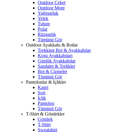
Outdoor Ceket
Outdoor Mont
Yağmurluk
Yelek
Tulum
Polar
Rüzgarlık
Tümünü Gör
Outdoor Ayakkabı & Botlar
Trekking Bot & Ayakkabılar
Koşu Ayakkabıları
Günlük Ayakkabılar
Sandalet & Terlikler
Bot & Çizmeler
Tümünü Gör
Pantolonlar & İçlikler
Kapri
Şort
İçlik
Pantolon
Tümünü Gör
T-Shirt & Gömlekler
Gömlek
T-Shirt
Sweatshirt