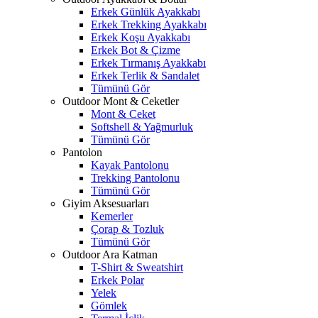
Erkek Günlük Ayakkabı
Erkek Trekking Ayakkabı
Erkek Koşu Ayakkabı
Erkek Bot & Çizme
Erkek Tırmanış Ayakkabı
Erkek Terlik & Sandalet
Tümünü Gör
Outdoor Mont & Ceketler
Mont & Ceket
Softshell & Yağmurluk
Tümünü Gör
Pantolon
Kayak Pantolonu
Trekking Pantolonu
Tümünü Gör
Giyim Aksesuarları
Kemerler
Çorap & Tozluk
Tümünü Gör
Outdoor Ara Katman
T-Shirt & Sweatshirt
Erkek Polar
Yelek
Gömlek