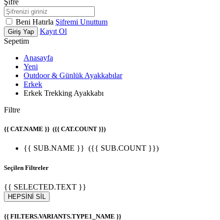
Şifre
Beni Hatırla
Şifremi Unuttum
Kayıt Ol
Giriş Yap
Sepetim
Anasayfa
Yeni
Outdoor & Günlük Ayakkabılar
Erkek
Erkek Trekking Ayakkabı
Filtre
{{ CAT.NAME }}
({{ CAT.COUNT }})
{{ SUB.NAME }}
({{ SUB.COUNT }})
Seçilen Filtreler
{{ SELECTED.TEXT }}
HEPSİNİ SİL
{{ FILTERS.VARIANTS.TYPE1_NAME }}