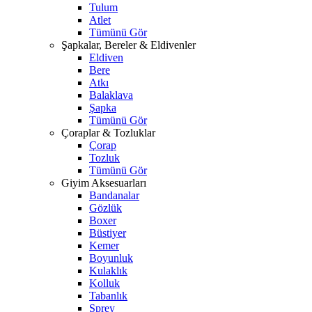
Tulum
Atlet
Tümünü Gör
Şapkalar, Bereler & Eldivenler
Eldiven
Bere
Atkı
Balaklava
Şapka
Tümünü Gör
Çoraplar & Tozluklar
Çorap
Tozluk
Tümünü Gör
Giyim Aksesuarları
Bandanalar
Gözlük
Boxer
Büstiyer
Kemer
Boyunluk
Kulaklık
Kolluk
Tabanlık
Sprey