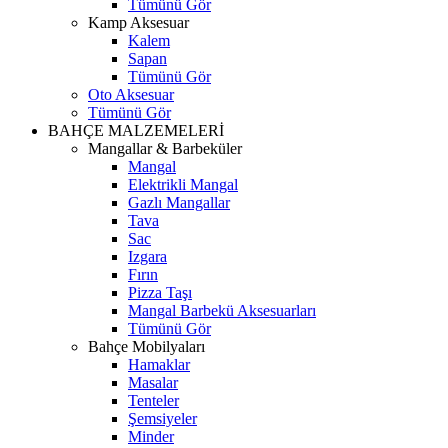
Tümünü Gör
Kamp Aksesuar
Kalem
Sapan
Tümünü Gör
Oto Aksesuar
Tümünü Gör
BAHÇE MALZEMELERİ
Mangallar & Barbeküler
Mangal
Elektrikli Mangal
Gazlı Mangallar
Tava
Sac
Izgara
Fırın
Pizza Taşı
Mangal Barbekü Aksesuarları
Tümünü Gör
Bahçe Mobilyaları
Hamaklar
Masalar
Tenteler
Şemsiyeler
Minder