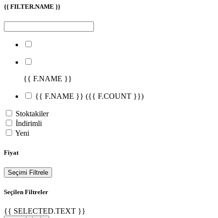
{{ FILTER.NAME }}
{{ F.NAME }}
{{ F.NAME }}
({{ F.COUNT }})
Stoktakiler
İndirimli
Yeni
Fiyat
Seçimi Filtrele
Seçilen Filtreler
{{ SELECTED.TEXT }}