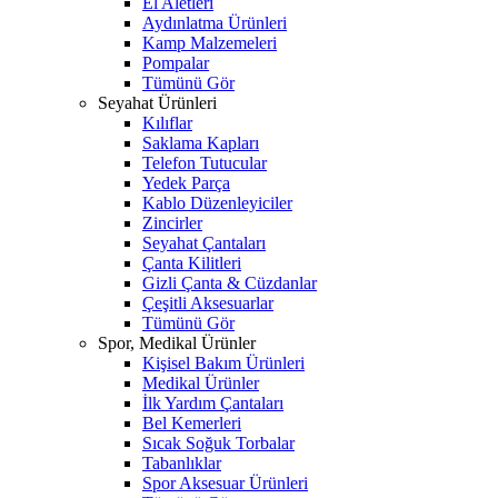
El Aletleri
Aydınlatma Ürünleri
Kamp Malzemeleri
Pompalar
Tümünü Gör
Seyahat Ürünleri
Kılıflar
Saklama Kapları
Telefon Tutucular
Yedek Parça
Kablo Düzenleyiciler
Zincirler
Seyahat Çantaları
Çanta Kilitleri
Gizli Çanta & Cüzdanlar
Çeşitli Aksesuarlar
Tümünü Gör
Spor, Medikal Ürünler
Kişisel Bakım Ürünleri
Medikal Ürünler
İlk Yardım Çantaları
Bel Kemerleri
Sıcak Soğuk Torbalar
Tabanlıklar
Spor Aksesuar Ürünleri