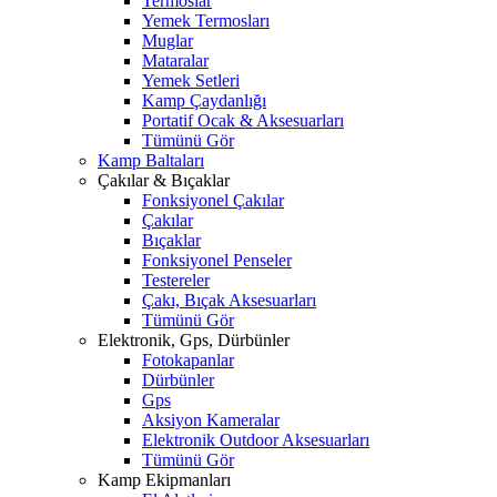
Termoslar
Yemek Termosları
Muglar
Mataralar
Yemek Setleri
Kamp Çaydanlığı
Portatif Ocak & Aksesuarları
Tümünü Gör
Kamp Baltaları
Çakılar & Bıçaklar
Fonksiyonel Çakılar
Çakılar
Bıçaklar
Fonksiyonel Penseler
Testereler
Çakı, Bıçak Aksesuarları
Tümünü Gör
Elektronik, Gps, Dürbünler
Fotokapanlar
Dürbünler
Gps
Aksiyon Kameralar
Elektronik Outdoor Aksesuarları
Tümünü Gör
Kamp Ekipmanları