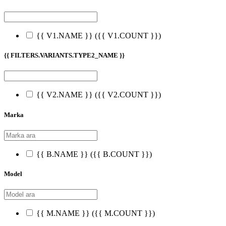
{{ V1.NAME }}
({{ V1.COUNT }})
{{ FILTERS.VARIANTS.TYPE2_NAME }}
{{ V2.NAME }}
({{ V2.COUNT }})
Marka
{{ B.NAME }}
({{ B.COUNT }})
Model
{{ M.NAME }}
({{ M.COUNT }})