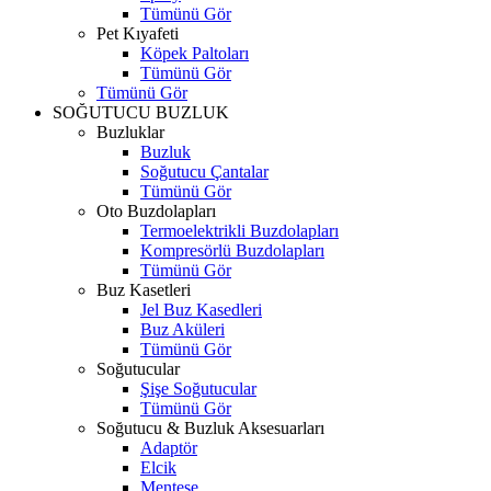
Tümünü Gör
Pet Kıyafeti
Köpek Paltoları
Tümünü Gör
Tümünü Gör
SOĞUTUCU BUZLUK
Buzluklar
Buzluk
Soğutucu Çantalar
Tümünü Gör
Oto Buzdolapları
Termoelektrikli Buzdolapları
Kompresörlü Buzdolapları
Tümünü Gör
Buz Kasetleri
Jel Buz Kasedleri
Buz Aküleri
Tümünü Gör
Soğutucular
Şişe Soğutucular
Tümünü Gör
Soğutucu & Buzluk Aksesuarları
Adaptör
Elcik
Menteşe