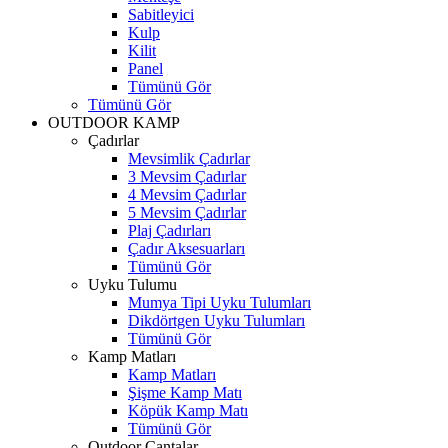
Sabitleyici
Kulp
Kilit
Panel
Tümünü Gör
Tümünü Gör
OUTDOOR KAMP
Çadırlar
Mevsimlik Çadırlar
3 Mevsim Çadırlar
4 Mevsim Çadırlar
5 Mevsim Çadırlar
Plaj Çadırları
Çadır Aksesuarları
Tümünü Gör
Uyku Tulumu
Mumya Tipi Uyku Tulumları
Dikdörtgen Uyku Tulumları
Tümünü Gör
Kamp Matları
Kamp Matları
Şişme Kamp Matı
Köpük Kamp Matı
Tümünü Gör
Outdoor Çantalar