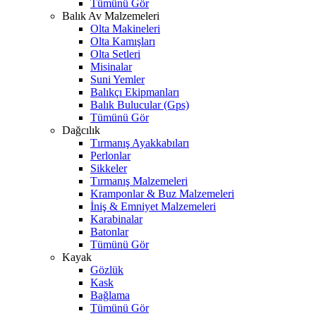
Tümünü Gör
Balık Av Malzemeleri
Olta Makineleri
Olta Kamışları
Olta Setleri
Misinalar
Suni Yemler
Balıkçı Ekipmanları
Balık Bulucular (Gps)
Tümünü Gör
Dağcılık
Tırmanış Ayakkabıları
Perlonlar
Sikkeler
Tırmanış Malzemeleri
Kramponlar & Buz Malzemeleri
İniş & Emniyet Malzemeleri
Karabinalar
Batonlar
Tümünü Gör
Kayak
Gözlük
Kask
Bağlama
Tümünü Gör