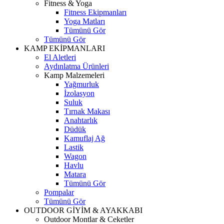
Fitness & Yoga
Fitness Ekipmanları
Yoga Matları
Tümünü Gör
Tümünü Gör
KAMP EKİPMANLARI
El Aletleri
Aydınlatma Ürünleri
Kamp Malzemeleri
Yağmurluk
İzolasyon
Suluk
Tırnak Makası
Anahtarlık
Düdük
Kamuflaj Ağ
Lastik
Wagon
Havlu
Matara
Tümünü Gör
Pompalar
Tümünü Gör
OUTDOOR GİYİM & AYAKKABI
Outdoor Montlar & Ceketler