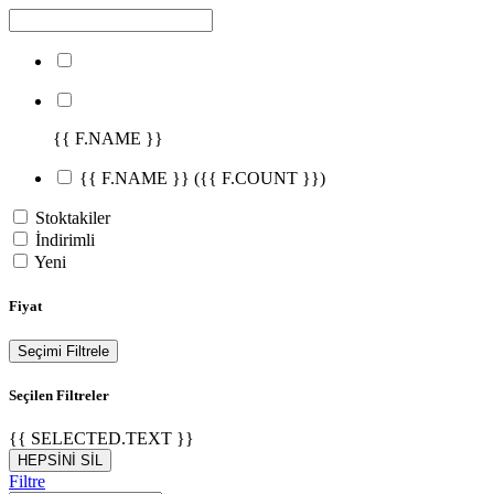
{{ F.NAME }}
{{ F.NAME }}
({{ F.COUNT }})
Stoktakiler
İndirimli
Yeni
Fiyat
Seçimi Filtrele
Seçilen Filtreler
{{ SELECTED.TEXT }}
HEPSİNİ SİL
Filtre