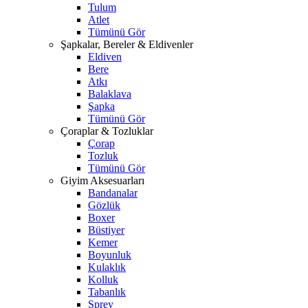
Tulum
Atlet
Tümünü Gör
Şapkalar, Bereler & Eldivenler
Eldiven
Bere
Atkı
Balaklava
Şapka
Tümünü Gör
Çoraplar & Tozluklar
Çorap
Tozluk
Tümünü Gör
Giyim Aksesuarları
Bandanalar
Gözlük
Boxer
Büstiyer
Kemer
Boyunluk
Kulaklık
Kolluk
Tabanlık
Sprey