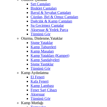
Sırt Çantaları
Bisiklet Çantaları
Bavul & Seyahat Çantaları
Cüzdan, Bel & Omuz Çantaları
Dağcılık & Kamp Çantaları
Su Geçirmez Çantalar
Aksesuar & Yedek Parça
Tümünü Gör
Oturma, Dinlenme,Yataklar
Şişme Yataklar
Kamp Tabureleri
Kamp Masaları
Kamp Yatakları (Kampet)
Kamp Sandalyeleri
Şişme Yastıklar
Tümünü Gör
Kamp Aydınlatma
El Feneri
Kafa Feneri
Kamp Lambası
Fener Şarj Cihazı
Aksesuar
Tümünü Gör
Kamp Mutfağı