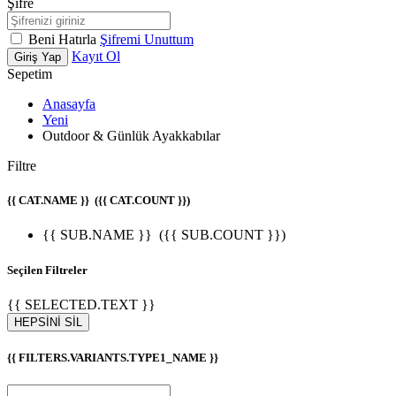
Şifre
Beni Hatırla
Şifremi Unuttum
Kayıt Ol
Giriş Yap
Sepetim
Anasayfa
Yeni
Outdoor & Günlük Ayakkabılar
Filtre
{{ CAT.NAME }}
({{ CAT.COUNT }})
{{ SUB.NAME }}
({{ SUB.COUNT }})
Seçilen Filtreler
{{ SELECTED.TEXT }}
HEPSİNİ SİL
{{ FILTERS.VARIANTS.TYPE1_NAME }}