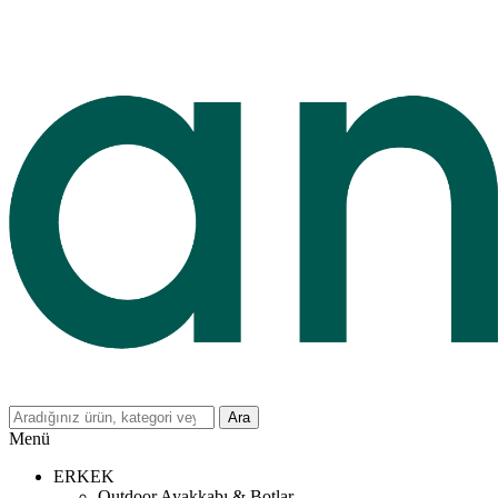
Ara
Menü
ERKEK
Outdoor Ayakkabı & Botlar