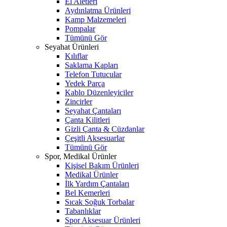
El Aletleri
Aydınlatma Ürünleri
Kamp Malzemeleri
Pompalar
Tümünü Gör
Seyahat Ürünleri
Kılıflar
Saklama Kapları
Telefon Tutucular
Yedek Parça
Kablo Düzenleyiciler
Zincirler
Seyahat Çantaları
Çanta Kilitleri
Gizli Çanta & Cüzdanlar
Çeşitli Aksesuarlar
Tümünü Gör
Spor, Medikal Ürünler
Kişisel Bakım Ürünleri
Medikal Ürünler
İlk Yardım Çantaları
Bel Kemerleri
Sıcak Soğuk Torbalar
Tabanlıklar
Spor Aksesuar Ürünleri