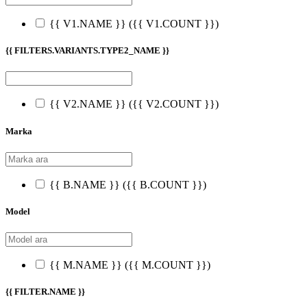
{{ V1.NAME }}
({{ V1.COUNT }})
{{ FILTERS.VARIANTS.TYPE2_NAME }}
{{ V2.NAME }}
({{ V2.COUNT }})
Marka
{{ B.NAME }}
({{ B.COUNT }})
Model
{{ M.NAME }}
({{ M.COUNT }})
{{ FILTER.NAME }}