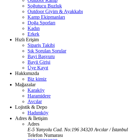
Outdoor Kamp
Soğutucu Buzluk
Outdoor Giyim & Ayakkabı
Kamp Ekipmanları
Doğa Sporları
Kadın
Erkek
Hızlı Erişim
Sipariş Takibi
Sık Sorulan Sorular
Bayi Başvuru
Bayii Girişi
Üye Kayıt
Hakkımızda
Biz kimiz
Mağazalar
Karaköy
Haramidere
Avcılar
Lojistik & Depo
Hadımköy
Adres & İletişim
Adres
E-5 Yanyolu Cad. No:196 34320 Avcılar / İstanbul
Telefon Numarası