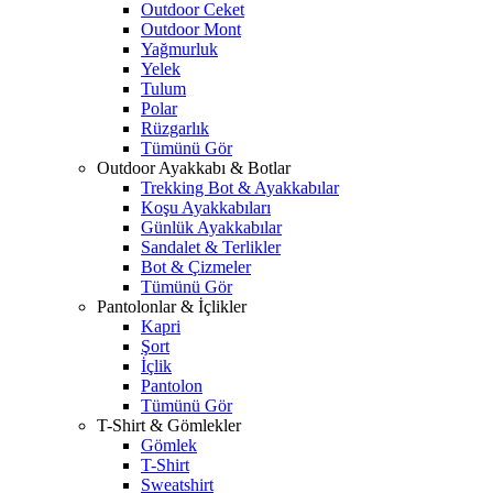
Outdoor Ceket
Outdoor Mont
Yağmurluk
Yelek
Tulum
Polar
Rüzgarlık
Tümünü Gör
Outdoor Ayakkabı & Botlar
Trekking Bot & Ayakkabılar
Koşu Ayakkabıları
Günlük Ayakkabılar
Sandalet & Terlikler
Bot & Çizmeler
Tümünü Gör
Pantolonlar & İçlikler
Kapri
Şort
İçlik
Pantolon
Tümünü Gör
T-Shirt & Gömlekler
Gömlek
T-Shirt
Sweatshirt