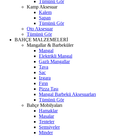
Tümünü Gör
Kamp Aksesuar
Kalem
Sapan
Tümünü Gör
Oto Aksesuar
Tümünü Gör
BAHÇE MALZEMELERİ
Mangallar & Barbeküler
Mangal
Elektrikli Mangal
Gazlı Mangallar
Tava
Sac
Izgara
Fırın
Pizza Taşı
Mangal Barbekü Aksesuarları
Tümünü Gör
Bahçe Mobilyaları
Hamaklar
Masalar
Tenteler
Şemsiyeler
Minder