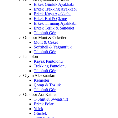
Erkek Günlük Ayakkabı
Erkek Trekking Ayakkabı
Erkek Koşu Ayakkabı
Erkek Bot & Çizme
Erkek Tırmanış Ayakkabı
Erkek Terlik & Sandalet
Tümünü Gör
Outdoor Mont & Ceketler
Mont & Ceket
Softshell & Yağmurluk
Tümünü Gör
Pantolon
Kayak Pantolonu
Trekking Pantolonu
Tümünü Gör
Giyim Aksesuarları
Kemerler
Çorap & Tozluk
Tümünü Gör
Outdoor Ara Katman
T-Shirt & Sweatshirt
Erkek Polar
Yelek
Gömlek