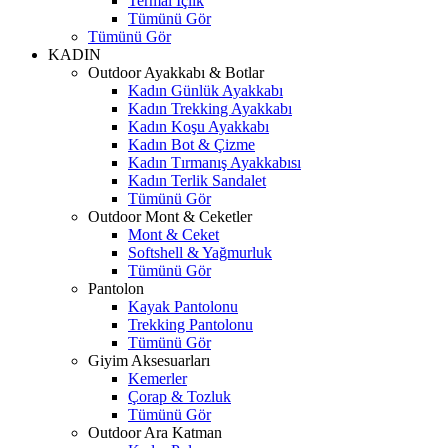
Termal İçlik
Tümünü Gör
Tümünü Gör
KADIN
Outdoor Ayakkabı & Botlar
Kadın Günlük Ayakkabı
Kadın Trekking Ayakkabı
Kadın Koşu Ayakkabı
Kadın Bot & Çizme
Kadın Tırmanış Ayakkabısı
Kadın Terlik Sandalet
Tümünü Gör
Outdoor Mont & Ceketler
Mont & Ceket
Softshell & Yağmurluk
Tümünü Gör
Pantolon
Kayak Pantolonu
Trekking Pantolonu
Tümünü Gör
Giyim Aksesuarları
Kemerler
Çorap & Tozluk
Tümünü Gör
Outdoor Ara Katman