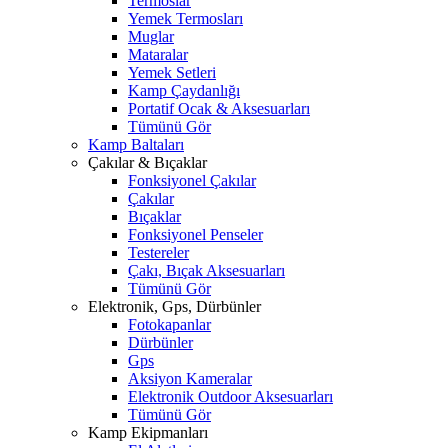
Termoslar
Yemek Termosları
Muglar
Mataralar
Yemek Setleri
Kamp Çaydanlığı
Portatif Ocak & Aksesuarları
Tümünü Gör
Kamp Baltaları
Çakılar & Bıçaklar
Fonksiyonel Çakılar
Çakılar
Bıçaklar
Fonksiyonel Penseler
Testereler
Çakı, Bıçak Aksesuarları
Tümünü Gör
Elektronik, Gps, Dürbünler
Fotokapanlar
Dürbünler
Gps
Aksiyon Kameralar
Elektronik Outdoor Aksesuarları
Tümünü Gör
Kamp Ekipmanları