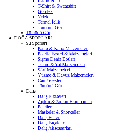
Kadın Polar
T-Shirt & Sweatshirt
Gömlek
Yelek
Termal İçlik
Tümünü Gör
Tümünü Gör
DOĞA SPORLARI
Su Sporları
Kano & Kano Malzemeleri
Paddle Board & Malzemeleri
Şişme Deniz Botları
Tekne & Yat Malzemeleri
Sörf Malzemeleri
Yüzme & Havuz Malzemeleri
Can Yelekleri
Tümünü Gör
Dalış
Dalış Elbiseleri
Zıpkın & Zıpkın Ekipmanları
Paletler
Maskeler & Şnorkeller
Dalış Feneri
Dalış Bıçakları
Dalış Aksesuarları