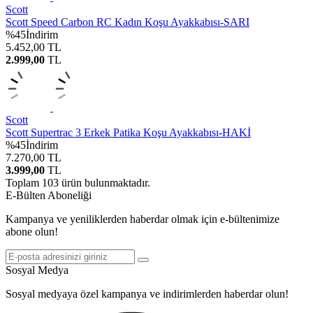
Scott
Scott Speed Carbon RC Kadın Koşu Ayakkabısı-SARI
%
45
İndirim
5.452,00
TL
2.999,00
TL
Scott
Scott Supertrac 3 Erkek Patika Koşu Ayakkabısı-HAKİ
%
45
İndirim
7.270,00
TL
3.999,00
TL
Toplam
103
ürün bulunmaktadır.
E-Bülten Aboneliği
Kampanya ve yeniliklerden haberdar olmak için e-bültenimize
abone olun!
Sosyal Medya
Sosyal medyaya özel kampanya ve indirimlerden haberdar olun!