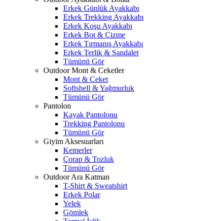
Erkek Günlük Ayakkabı
Erkek Trekking Ayakkabı
Erkek Koşu Ayakkabı
Erkek Bot & Çizme
Erkek Tırmanış Ayakkabı
Erkek Terlik & Sandalet
Tümünü Gör
Outdoor Mont & Ceketler
Mont & Ceket
Softshell & Yağmurluk
Tümünü Gör
Pantolon
Kayak Pantolonu
Trekking Pantolonu
Tümünü Gör
Giyim Aksesuarları
Kemerler
Çorap & Tozluk
Tümünü Gör
Outdoor Ara Katman
T-Shirt & Sweatshirt
Erkek Polar
Yelek
Gömlek