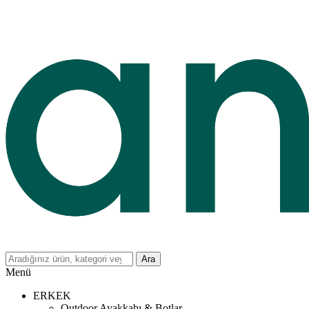
Ara
Menü
ERKEK
Outdoor Ayakkabı & Botlar