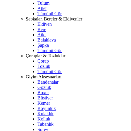
Tulum
Atlet
Tümünü Gör
Şapkalar, Bereler & Eldivenler
Eldiven
Bere
Atkı
Balaklava
Şapka
Tümünü Gör
Çoraplar & Tozluklar
Çorap
Tozluk
Tümünü Gör
Giyim Aksesuarları
Bandanalar
Gözlük
Boxer
Büstiyer
Kemer
Boyunluk
Kulaklık
Kolluk
Tabanlık
Sprey