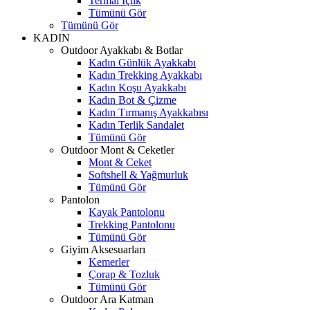
Termal İçlik
Tümünü Gör
Tümünü Gör
KADIN
Outdoor Ayakkabı & Botlar
Kadın Günlük Ayakkabı
Kadın Trekking Ayakkabı
Kadın Koşu Ayakkabı
Kadın Bot & Çizme
Kadın Tırmanış Ayakkabısı
Kadın Terlik Sandalet
Tümünü Gör
Outdoor Mont & Ceketler
Mont & Ceket
Softshell & Yağmurluk
Tümünü Gör
Pantolon
Kayak Pantolonu
Trekking Pantolonu
Tümünü Gör
Giyim Aksesuarları
Kemerler
Çorap & Tozluk
Tümünü Gör
Outdoor Ara Katman