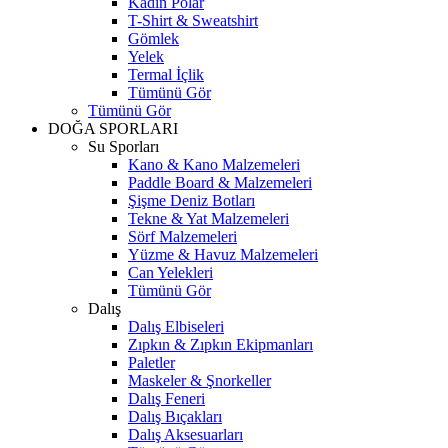
Kadın Polar
T-Shirt & Sweatshirt
Gömlek
Yelek
Termal İçlik
Tümünü Gör
Tümünü Gör
DOĞA SPORLARI
Su Sporları
Kano & Kano Malzemeleri
Paddle Board & Malzemeleri
Şişme Deniz Botları
Tekne & Yat Malzemeleri
Sörf Malzemeleri
Yüzme & Havuz Malzemeleri
Can Yelekleri
Tümünü Gör
Dalış
Dalış Elbiseleri
Zıpkın & Zıpkın Ekipmanları
Paletler
Maskeler & Şnorkeller
Dalış Feneri
Dalış Bıçakları
Dalış Aksesuarları