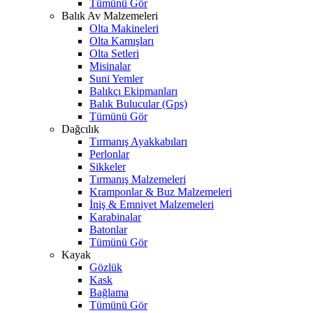
Tümünü Gör
Balık Av Malzemeleri
Olta Makineleri
Olta Kamışları
Olta Setleri
Misinalar
Suni Yemler
Balıkçı Ekipmanları
Balık Bulucular (Gps)
Tümünü Gör
Dağcılık
Tırmanış Ayakkabıları
Perlonlar
Sikkeler
Tırmanış Malzemeleri
Kramponlar & Buz Malzemeleri
İniş & Emniyet Malzemeleri
Karabinalar
Batonlar
Tümünü Gör
Kayak
Gözlük
Kask
Bağlama
Tümünü Gör