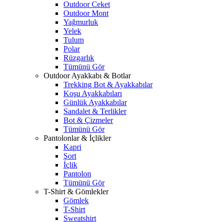
Outdoor Ceket
Outdoor Mont
Yağmurluk
Yelek
Tulum
Polar
Rüzgarlık
Tümünü Gör
Outdoor Ayakkabı & Botlar
Trekking Bot & Ayakkabılar
Koşu Ayakkabıları
Günlük Ayakkabılar
Sandalet & Terlikler
Bot & Çizmeler
Tümünü Gör
Pantolonlar & İçlikler
Kapri
Şort
İçlik
Pantolon
Tümünü Gör
T-Shirt & Gömlekler
Gömlek
T-Shirt
Sweatshirt