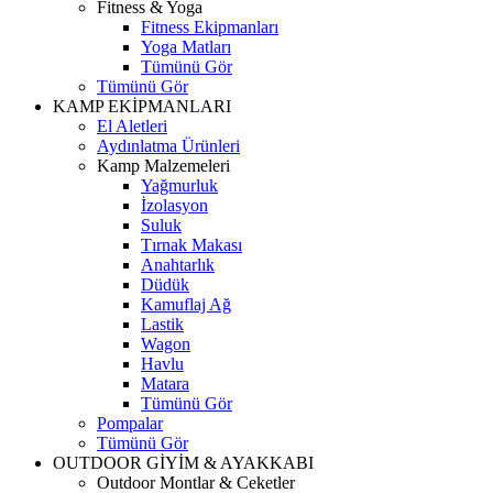
Fitness & Yoga
Fitness Ekipmanları
Yoga Matları
Tümünü Gör
Tümünü Gör
KAMP EKİPMANLARI
El Aletleri
Aydınlatma Ürünleri
Kamp Malzemeleri
Yağmurluk
İzolasyon
Suluk
Tırnak Makası
Anahtarlık
Düdük
Kamuflaj Ağ
Lastik
Wagon
Havlu
Matara
Tümünü Gör
Pompalar
Tümünü Gör
OUTDOOR GİYİM & AYAKKABI
Outdoor Montlar & Ceketler