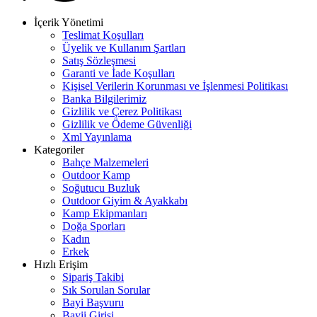
İçerik Yönetimi
Teslimat Koşulları
Üyelik ve Kullanım Şartları
Satış Sözleşmesi
Garanti ve İade Koşulları
Kişisel Verilerin Korunması ve İşlenmesi Politikası
Banka Bilgilerimiz
Gizlilik ve Çerez Politikası
Gizlilik ve Ödeme Güvenliği
Xml Yayınlama
Kategoriler
Bahçe Malzemeleri
Outdoor Kamp
Soğutucu Buzluk
Outdoor Giyim & Ayakkabı
Kamp Ekipmanları
Doğa Sporları
Kadın
Erkek
Hızlı Erişim
Sipariş Takibi
Sık Sorulan Sorular
Bayi Başvuru
Bayii Girişi