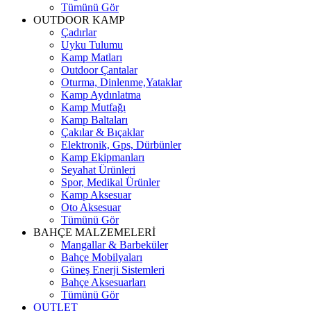
Tümünü Gör
OUTDOOR KAMP
Çadırlar
Uyku Tulumu
Kamp Matları
Outdoor Çantalar
Oturma, Dinlenme,Yataklar
Kamp Aydınlatma
Kamp Mutfağı
Kamp Baltaları
Çakılar & Bıçaklar
Elektronik, Gps, Dürbünler
Kamp Ekipmanları
Seyahat Ürünleri
Spor, Medikal Ürünler
Kamp Aksesuar
Oto Aksesuar
Tümünü Gör
BAHÇE MALZEMELERİ
Mangallar & Barbeküler
Bahçe Mobilyaları
Güneş Enerji Sistemleri
Bahçe Aksesuarları
Tümünü Gör
OUTLET