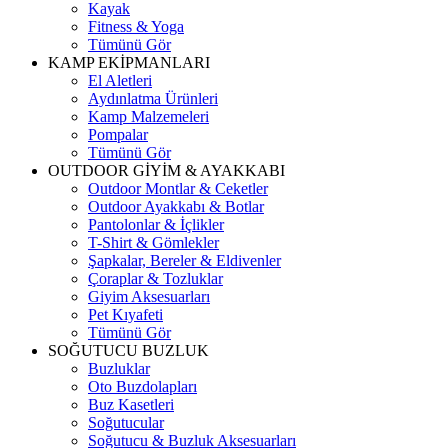
Kayak
Fitness & Yoga
Tümünü Gör
KAMP EKİPMANLARI
El Aletleri
Aydınlatma Ürünleri
Kamp Malzemeleri
Pompalar
Tümünü Gör
OUTDOOR GİYİM & AYAKKABI
Outdoor Montlar & Ceketler
Outdoor Ayakkabı & Botlar
Pantolonlar & İçlikler
T-Shirt & Gömlekler
Şapkalar, Bereler & Eldivenler
Çoraplar & Tozluklar
Giyim Aksesuarları
Pet Kıyafeti
Tümünü Gör
SOĞUTUCU BUZLUK
Buzluklar
Oto Buzdolapları
Buz Kasetleri
Soğutucular
Soğutucu & Buzluk Aksesuarları