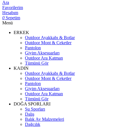
Ara
Favorilerim
Hesabım
0
Sepetim
Menü
ERKEK
Outdoor Ayakkabı & Botlar
Outdoor Mont & Ceketler
Pantolon
Giyim Aksesuarları
Outdoor Ara Katman
Tümünü Gör
KADIN
Outdoor Ayakkabı & Botlar
Outdoor Mont & Ceketler
Pantolon
Giyim Aksesuarları
Outdoor Ara Katman
Tümünü Gör
DOĞA SPORLARI
Su Sporları
Dalış
Balık Av Malzemeleri
Dağcılık