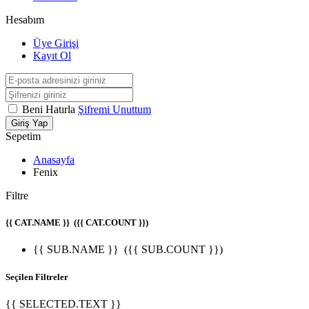
Hesabım
Üye Girişi
Kayıt Ol
Beni Hatırla
Şifremi Unuttum
Giriş Yap
Sepetim
Anasayfa
Fenix
Filtre
{{ CAT.NAME }}
({{ CAT.COUNT }})
{{ SUB.NAME }}
({{ SUB.COUNT }})
Seçilen Filtreler
{{ SELECTED.TEXT }}