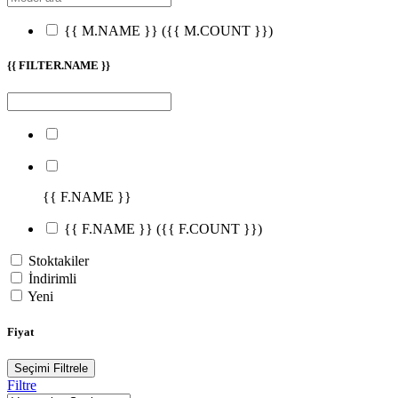
{{ M.NAME }}
({{ M.COUNT }})
{{ FILTER.NAME }}
{{ F.NAME }}
{{ F.NAME }}
({{ F.COUNT }})
Stoktakiler
İndirimli
Yeni
Fiyat
Seçimi Filtrele
Filtre