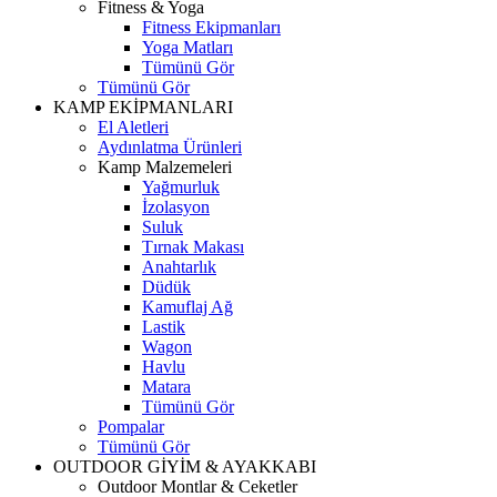
Fitness & Yoga
Fitness Ekipmanları
Yoga Matları
Tümünü Gör
Tümünü Gör
KAMP EKİPMANLARI
El Aletleri
Aydınlatma Ürünleri
Kamp Malzemeleri
Yağmurluk
İzolasyon
Suluk
Tırnak Makası
Anahtarlık
Düdük
Kamuflaj Ağ
Lastik
Wagon
Havlu
Matara
Tümünü Gör
Pompalar
Tümünü Gör
OUTDOOR GİYİM & AYAKKABI
Outdoor Montlar & Ceketler