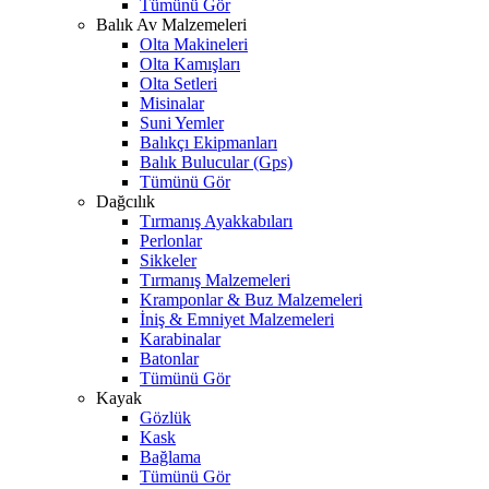
Tümünü Gör
Balık Av Malzemeleri
Olta Makineleri
Olta Kamışları
Olta Setleri
Misinalar
Suni Yemler
Balıkçı Ekipmanları
Balık Bulucular (Gps)
Tümünü Gör
Dağcılık
Tırmanış Ayakkabıları
Perlonlar
Sikkeler
Tırmanış Malzemeleri
Kramponlar & Buz Malzemeleri
İniş & Emniyet Malzemeleri
Karabinalar
Batonlar
Tümünü Gör
Kayak
Gözlük
Kask
Bağlama
Tümünü Gör