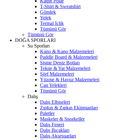
Kadın Polar
T-Shirt & Sweatshirt
Gömlek
Yelek
Termal İçlik
Tümünü Gör
Tümünü Gör
DOĞA SPORLARI
Su Sporları
Kano & Kano Malzemeleri
Paddle Board & Malzemeleri
Şişme Deniz Botları
Tekne & Yat Malzemeleri
Sörf Malzemeleri
Yüzme & Havuz Malzemeleri
Can Yelekleri
Tümünü Gör
Dalış
Dalış Elbiseleri
Zıpkın & Zıpkın Ekipmanları
Paletler
Maskeler & Şnorkeller
Dalış Feneri
Dalış Bıçakları
Dalış Aksesuarları