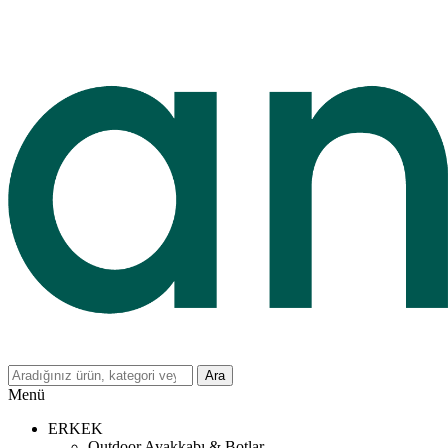
Ara
Menü
ERKEK
Outdoor Ayakkabı & Botlar