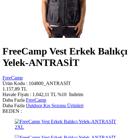
FreeCamp Vest Erkek Balıkçı
Yelek-ANTRASİT
FreeCamp
Ürün Kodu :
104800_ANTRASİT
1.157,89
TL
Havale Fiyatı :
1.042,11
TL
%10
İndirim
Daha Fazla
FreeCamp
Daha Fazla
Outdoor Kış Sezonu Ürünleri
BEDEN :