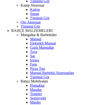
Tümünü Gör
Kamp Aksesuar
Kalem
Sapan
Tümünü Gör
Oto Aksesuar
Tümünü Gör
BAHÇE MALZEMELERİ
Mangallar & Barbeküler
Mangal
Elektrikli Mangal
Gazlı Mangallar
Tava
Sac
Izgara
Fırın
Pizza Taşı
Mangal Barbekü Aksesuarları
Tümünü Gör
Bahçe Mobilyaları
Hamaklar
Masalar
Tenteler
Şemsiyeler
Minder