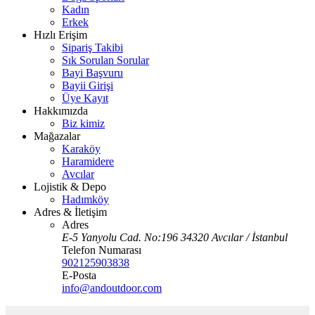
Kadın
Erkek
Hızlı Erişim
Sipariş Takibi
Sık Sorulan Sorular
Bayi Başvuru
Bayii Girişi
Üye Kayıt
Hakkımızda
Biz kimiz
Mağazalar
Karaköy
Haramidere
Avcılar
Lojistik & Depo
Hadımköy
Adres & İletişim
Adres
E-5 Yanyolu Cad. No:196 34320 Avcılar / İstanbul
Telefon Numarası
902125903838
E-Posta
info@andoutdoor.com