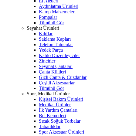
El Aletleri
Aydınlatma Ürünleri
Kamp Malzemeleri
Pompalar
Tümünü Gör
Seyahat Ürünleri
Kılıflar
Saklama Kapları
Telefon Tutucular
Yedek Parça
Kablo Düzenleyiciler
Zincirler
Seyahat Çantaları
Çanta Kilitleri
Gizli Çanta & Cüzdanlar
Çeşitli Aksesuarlar
Tümünü Gör
Spor, Medikal Ürünler
Kişisel Bakım Ürünleri
Medikal Ürünler
İlk Yardım Çantaları
Bel Kemerleri
Sıcak Soğuk Torbalar
Tabanlıklar
Spor Aksesuar Ürünleri