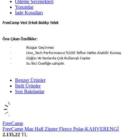
Ödeme Seçenekleri
Yorumlar
İade Koşulları
FreeCamp Vest Erkek Balıkçı Yelek
Öne Çıkan Özellikler:
·
Rüzgar Geçirmez
·
Uno_Tech Performance %100 Teflon Nefes Alabilir Kumaş
·
Göğüs Ve Yanlarda Çok Kullanışlı Cepler
·
Su İtici Özelliğe sahiptir.
Benzer Ürünler
İlgili Ürünler
Son Bakılanlar
FreeCamp
FreeCamp Man Half Zipper Fleece Polar-KAHVERENGİ
2.135,22
TL