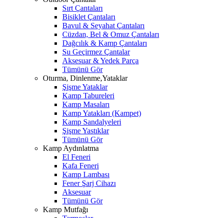
Sırt Çantaları
Bisiklet Çantaları
Bavul & Seyahat Çantaları
Cüzdan, Bel & Omuz Çantaları
Dağcılık & Kamp Çantaları
Su Geçirmez Çantalar
Aksesuar & Yedek Parça
Tümünü Gör
Oturma, Dinlenme,Yataklar
Şişme Yataklar
Kamp Tabureleri
Kamp Masaları
Kamp Yatakları (Kampet)
Kamp Sandalyeleri
Şişme Yastıklar
Tümünü Gör
Kamp Aydınlatma
El Feneri
Kafa Feneri
Kamp Lambası
Fener Şarj Cihazı
Aksesuar
Tümünü Gör
Kamp Mutfağı