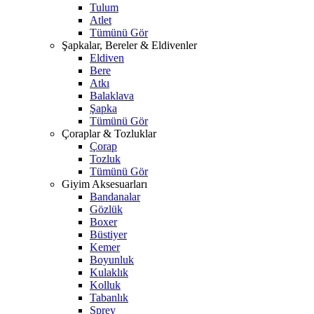
Tulum
Atlet
Tümünü Gör
Şapkalar, Bereler & Eldivenler
Eldiven
Bere
Atkı
Balaklava
Şapka
Tümünü Gör
Çoraplar & Tozluklar
Çorap
Tozluk
Tümünü Gör
Giyim Aksesuarları
Bandanalar
Gözlük
Boxer
Büstiyer
Kemer
Boyunluk
Kulaklık
Kolluk
Tabanlık
Sprey