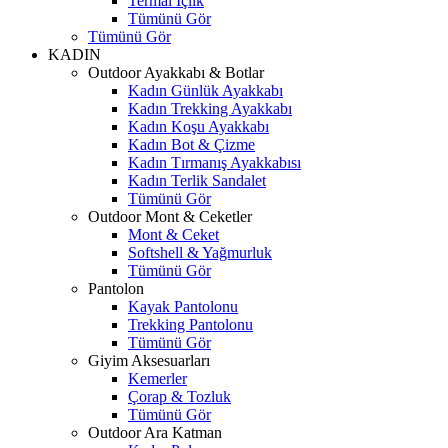
Termal İçlik
Tümünü Gör
Tümünü Gör
KADIN
Outdoor Ayakkabı & Botlar
Kadın Günlük Ayakkabı
Kadın Trekking Ayakkabı
Kadın Koşu Ayakkabı
Kadın Bot & Çizme
Kadın Tırmanış Ayakkabısı
Kadın Terlik Sandalet
Tümünü Gör
Outdoor Mont & Ceketler
Mont & Ceket
Softshell & Yağmurluk
Tümünü Gör
Pantolon
Kayak Pantolonu
Trekking Pantolonu
Tümünü Gör
Giyim Aksesuarları
Kemerler
Çorap & Tozluk
Tümünü Gör
Outdoor Ara Katman