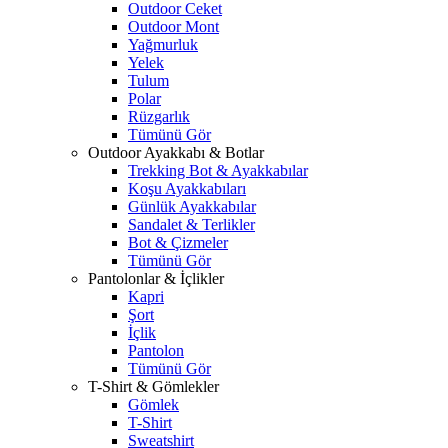
Outdoor Ceket
Outdoor Mont
Yağmurluk
Yelek
Tulum
Polar
Rüzgarlık
Tümünü Gör
Outdoor Ayakkabı & Botlar
Trekking Bot & Ayakkabılar
Koşu Ayakkabıları
Günlük Ayakkabılar
Sandalet & Terlikler
Bot & Çizmeler
Tümünü Gör
Pantolonlar & İçlikler
Kapri
Şort
İçlik
Pantolon
Tümünü Gör
T-Shirt & Gömlekler
Gömlek
T-Shirt
Sweatshirt