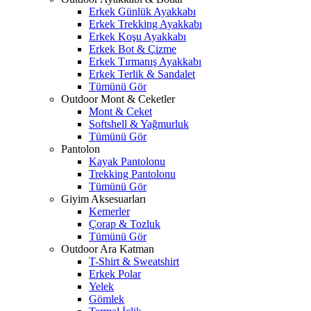
Erkek Günlük Ayakkabı
Erkek Trekking Ayakkabı
Erkek Koşu Ayakkabı
Erkek Bot & Çizme
Erkek Tırmanış Ayakkabı
Erkek Terlik & Sandalet
Tümünü Gör
Outdoor Mont & Ceketler
Mont & Ceket
Softshell & Yağmurluk
Tümünü Gör
Pantolon
Kayak Pantolonu
Trekking Pantolonu
Tümünü Gör
Giyim Aksesuarları
Kemerler
Çorap & Tozluk
Tümünü Gör
Outdoor Ara Katman
T-Shirt & Sweatshirt
Erkek Polar
Yelek
Gömlek