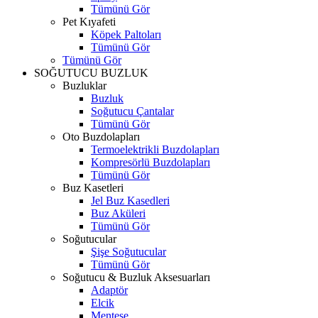
Tümünü Gör
Pet Kıyafeti
Köpek Paltoları
Tümünü Gör
Tümünü Gör
SOĞUTUCU BUZLUK
Buzluklar
Buzluk
Soğutucu Çantalar
Tümünü Gör
Oto Buzdolapları
Termoelektrikli Buzdolapları
Kompresörlü Buzdolapları
Tümünü Gör
Buz Kasetleri
Jel Buz Kasedleri
Buz Aküleri
Tümünü Gör
Soğutucular
Şişe Soğutucular
Tümünü Gör
Soğutucu & Buzluk Aksesuarları
Adaptör
Elcik
Menteşe