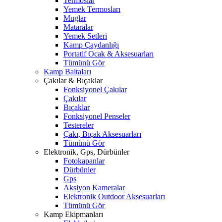
Termoslar
Yemek Termosları
Muglar
Mataralar
Yemek Setleri
Kamp Çaydanlığı
Portatif Ocak & Aksesuarları
Tümünü Gör
Kamp Baltaları
Çakılar & Bıçaklar
Fonksiyonel Çakılar
Çakılar
Bıçaklar
Fonksiyonel Penseler
Testereler
Çakı, Bıçak Aksesuarları
Tümünü Gör
Elektronik, Gps, Dürbünler
Fotokapanlar
Dürbünler
Gps
Aksiyon Kameralar
Elektronik Outdoor Aksesuarları
Tümünü Gör
Kamp Ekipmanları