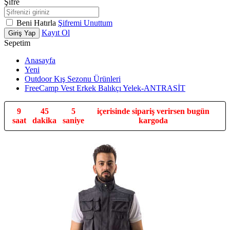
Şifre
Beni Hatırla
Şifremi Unuttum
Kayıt Ol
Giriş Yap
Sepetim
Anasayfa
Yeni
Outdoor Kış Sezonu Ürünleri
FreeCamp Vest Erkek Balıkçı Yelek-ANTRASİT
9
45
4
içerisinde sipariş verirsen bugün
saat
dakika
saniye
kargoda