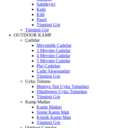
Sabitleyici
Kulp
Kilit
Panel
Tümünü Gör
Tümünü Gör
OUTDOOR KAMP
Çadırlar
Mevsimlik Çadırlar
3 Mevsim Çadırlar
4 Mevsim Çadırlar
5 Mevsim Çadırlar
Plaj Çadırları
Çadır Aksesuarları
Tümünü Gör
Uyku Tulumu
Mumya Tipi Uyku Tulumları
Dikdörtgen Uyku Tulumları
Tümünü Gör
Kamp Matları
Kamp Matları
Şişme Kamp Matı
Köpük Kamp Matı
Tümünü Gör
Outdoor Çantalar