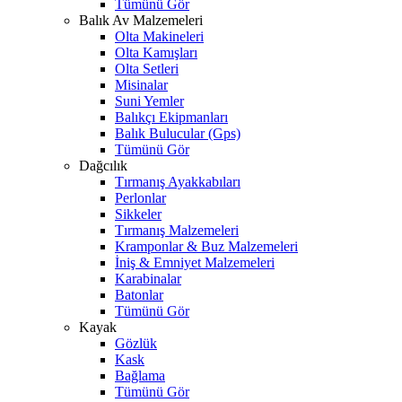
Tümünü Gör
Balık Av Malzemeleri
Olta Makineleri
Olta Kamışları
Olta Setleri
Misinalar
Suni Yemler
Balıkçı Ekipmanları
Balık Bulucular (Gps)
Tümünü Gör
Dağcılık
Tırmanış Ayakkabıları
Perlonlar
Sikkeler
Tırmanış Malzemeleri
Kramponlar & Buz Malzemeleri
İniş & Emniyet Malzemeleri
Karabinalar
Batonlar
Tümünü Gör
Kayak
Gözlük
Kask
Bağlama
Tümünü Gör