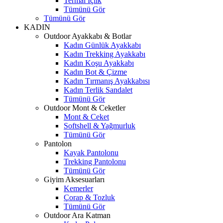
Termal İçlik
Tümünü Gör
Tümünü Gör
KADIN
Outdoor Ayakkabı & Botlar
Kadın Günlük Ayakkabı
Kadın Trekking Ayakkabı
Kadın Koşu Ayakkabı
Kadın Bot & Çizme
Kadın Tırmanış Ayakkabısı
Kadın Terlik Sandalet
Tümünü Gör
Outdoor Mont & Ceketler
Mont & Ceket
Softshell & Yağmurluk
Tümünü Gör
Pantolon
Kayak Pantolonu
Trekking Pantolonu
Tümünü Gör
Giyim Aksesuarları
Kemerler
Çorap & Tozluk
Tümünü Gör
Outdoor Ara Katman