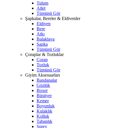
Tulum
Atlet
Tümünü Gör
Şapkalar, Bereler & Eldivenler
Eldiven
Bere
Atkı
Balaklava
Şapka
Tümünü Gör
Çoraplar & Tozluklar
Çorap
Tozluk
Tümünü Gör
Giyim Aksesuarları
Bandanalar
Gözlük
Boxer
Büstiyer
Kemer
Boyunluk
Kulaklık
Kolluk
Tabanlık
Sprey