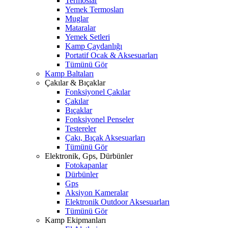
Termoslar
Yemek Termosları
Muglar
Mataralar
Yemek Setleri
Kamp Çaydanlığı
Portatif Ocak & Aksesuarları
Tümünü Gör
Kamp Baltaları
Çakılar & Bıçaklar
Fonksiyonel Çakılar
Çakılar
Bıçaklar
Fonksiyonel Penseler
Testereler
Çakı, Bıçak Aksesuarları
Tümünü Gör
Elektronik, Gps, Dürbünler
Fotokapanlar
Dürbünler
Gps
Aksiyon Kameralar
Elektronik Outdoor Aksesuarları
Tümünü Gör
Kamp Ekipmanları