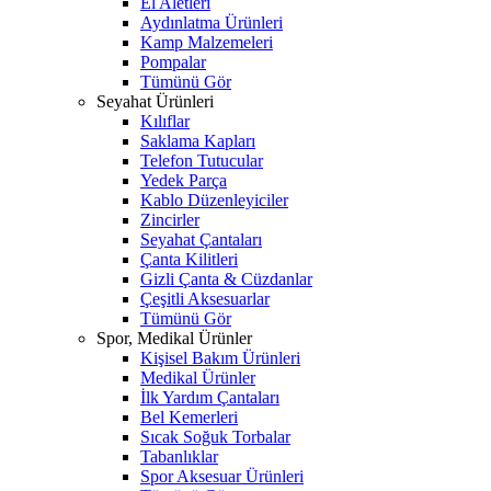
El Aletleri
Aydınlatma Ürünleri
Kamp Malzemeleri
Pompalar
Tümünü Gör
Seyahat Ürünleri
Kılıflar
Saklama Kapları
Telefon Tutucular
Yedek Parça
Kablo Düzenleyiciler
Zincirler
Seyahat Çantaları
Çanta Kilitleri
Gizli Çanta & Cüzdanlar
Çeşitli Aksesuarlar
Tümünü Gör
Spor, Medikal Ürünler
Kişisel Bakım Ürünleri
Medikal Ürünler
İlk Yardım Çantaları
Bel Kemerleri
Sıcak Soğuk Torbalar
Tabanlıklar
Spor Aksesuar Ürünleri