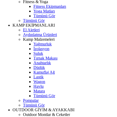
Fitness & Yoga
Fitness Ekipmanları
Yoga Matları
Tümünü Gör
Tümünü Gör
KAMP EKİPMANLARI
El Aletleri
Aydınlatma Ürünleri
Kamp Malzemeleri
Yağmurluk
İzolasyon
Suluk
Tırnak Makası
Anahtarlık
Düdük
Kamuflaj Ağ
Lastik
Wagon
Havlu
Matara
Tümünü Gör
Pompalar
Tümünü Gör
OUTDOOR GİYİM & AYAKKABI
Outdoor Montlar & Ceketler