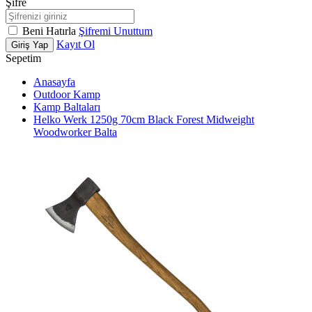
Şifre
Beni Hatırla
Şifremi Unuttum
Kayıt Ol
Giriş Yap
Sepetim
Anasayfa
Outdoor Kamp
Kamp Baltaları
Helko Werk 1250g 70cm Black Forest Midweight
Woodworker Balta