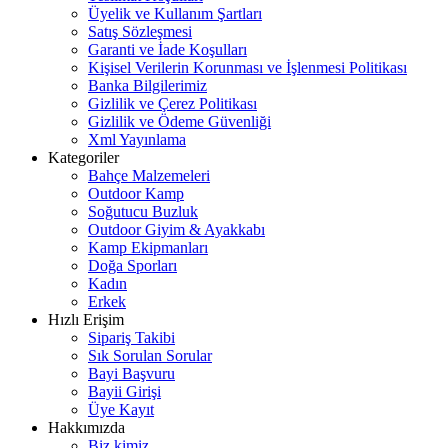
Üyelik ve Kullanım Şartları
Satış Sözleşmesi
Garanti ve İade Koşulları
Kişisel Verilerin Korunması ve İşlenmesi Politikası
Banka Bilgilerimiz
Gizlilik ve Çerez Politikası
Gizlilik ve Ödeme Güvenliği
Xml Yayınlama
Kategoriler
Bahçe Malzemeleri
Outdoor Kamp
Soğutucu Buzluk
Outdoor Giyim & Ayakkabı
Kamp Ekipmanları
Doğa Sporları
Kadın
Erkek
Hızlı Erişim
Sipariş Takibi
Sık Sorulan Sorular
Bayi Başvuru
Bayii Girişi
Üye Kayıt
Hakkımızda
Biz kimiz