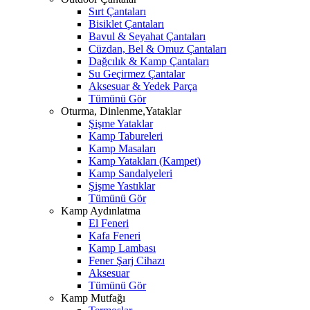
Sırt Çantaları
Bisiklet Çantaları
Bavul & Seyahat Çantaları
Cüzdan, Bel & Omuz Çantaları
Dağcılık & Kamp Çantaları
Su Geçirmez Çantalar
Aksesuar & Yedek Parça
Tümünü Gör
Oturma, Dinlenme,Yataklar
Şişme Yataklar
Kamp Tabureleri
Kamp Masaları
Kamp Yatakları (Kampet)
Kamp Sandalyeleri
Şişme Yastıklar
Tümünü Gör
Kamp Aydınlatma
El Feneri
Kafa Feneri
Kamp Lambası
Fener Şarj Cihazı
Aksesuar
Tümünü Gör
Kamp Mutfağı