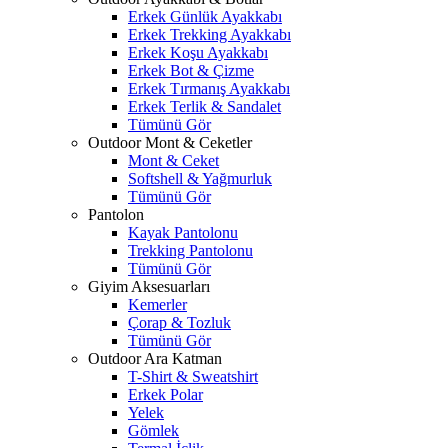
Erkek Günlük Ayakkabı
Erkek Trekking Ayakkabı
Erkek Koşu Ayakkabı
Erkek Bot & Çizme
Erkek Tırmanış Ayakkabı
Erkek Terlik & Sandalet
Tümünü Gör
Outdoor Mont & Ceketler
Mont & Ceket
Softshell & Yağmurluk
Tümünü Gör
Pantolon
Kayak Pantolonu
Trekking Pantolonu
Tümünü Gör
Giyim Aksesuarları
Kemerler
Çorap & Tozluk
Tümünü Gör
Outdoor Ara Katman
T-Shirt & Sweatshirt
Erkek Polar
Yelek
Gömlek