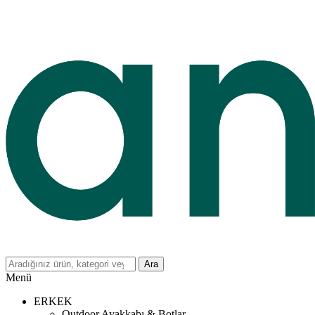
Ara
Menü
ERKEK
Outdoor Ayakkabı & Botlar