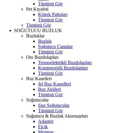
Tümünü Gör
Pet Kıyafeti
Köpek Paltoları
Tümünü Gör
Tümünü Gör
SOĞUTUCU BUZLUK
Buzluklar
Buzluk
Soğutucu Çantalar
Tümünü Gör
Oto Buzdolapları
Termoelektrikli Buzdolapları
Kompresörlü Buzdolapları
Tümünü Gör
Buz Kasetleri
Jel Buz Kasedleri
Buz Aküleri
Tümünü Gör
Soğutucular
Şişe Soğutucular
Tümünü Gör
Soğutucu & Buzluk Aksesuarları
Adaptör
Elcik
Menteşe