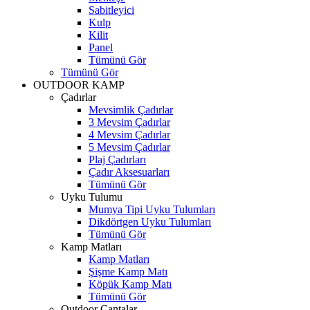
Sabitleyici
Kulp
Kilit
Panel
Tümünü Gör
Tümünü Gör
OUTDOOR KAMP
Çadırlar
Mevsimlik Çadırlar
3 Mevsim Çadırlar
4 Mevsim Çadırlar
5 Mevsim Çadırlar
Plaj Çadırları
Çadır Aksesuarları
Tümünü Gör
Uyku Tulumu
Mumya Tipi Uyku Tulumları
Dikdörtgen Uyku Tulumları
Tümünü Gör
Kamp Matları
Kamp Matları
Şişme Kamp Matı
Köpük Kamp Matı
Tümünü Gör
Outdoor Çantalar