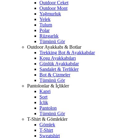
Outdoor Ceket
Outdoor Mont
Yağmurluk
Yelek
Tulum
Polar
Rüzgarlık
Tümünü Gör
Outdoor Ayakkabı & Botlar
Trekking Bot & Ayakkabılar
Koşu Ayakkabıları
Günlük Ayakkabılar
Sandalet & Terlikler
Bot & Çizmeler
Tümünü Gör
Pantolonlar & İçlikler
Kapri
Şort
İçlik
Pantolon
Tümünü Gör
T-Shirt & Gömlekler
Gömlek
T-Shirt
Sweatshirt