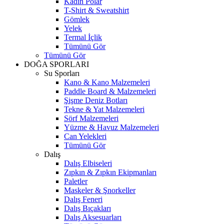
Kadın Polar
T-Shirt & Sweatshirt
Gömlek
Yelek
Termal İçlik
Tümünü Gör
Tümünü Gör
DOĞA SPORLARI
Su Sporları
Kano & Kano Malzemeleri
Paddle Board & Malzemeleri
Şişme Deniz Botları
Tekne & Yat Malzemeleri
Sörf Malzemeleri
Yüzme & Havuz Malzemeleri
Can Yelekleri
Tümünü Gör
Dalış
Dalış Elbiseleri
Zıpkın & Zıpkın Ekipmanları
Paletler
Maskeler & Şnorkeller
Dalış Feneri
Dalış Bıçakları
Dalış Aksesuarları