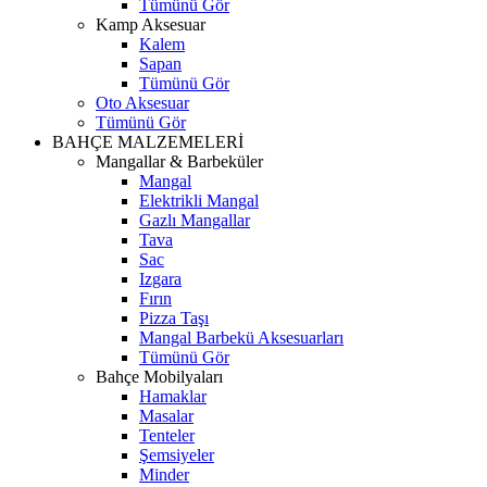
Tümünü Gör
Kamp Aksesuar
Kalem
Sapan
Tümünü Gör
Oto Aksesuar
Tümünü Gör
BAHÇE MALZEMELERİ
Mangallar & Barbeküler
Mangal
Elektrikli Mangal
Gazlı Mangallar
Tava
Sac
Izgara
Fırın
Pizza Taşı
Mangal Barbekü Aksesuarları
Tümünü Gör
Bahçe Mobilyaları
Hamaklar
Masalar
Tenteler
Şemsiyeler
Minder