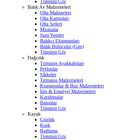
Tümünü Gör
Balık Av Malzemeleri
Olta Makineleri
Olta Kamışları
Olta Setleri
Misinalar
Suni Yemler
Balıkçı Ekipmanları
Balık Bulucular (Gps)
Tümünü Gör
Dağcılık
Tırmanış Ayakkabıları
Perlonlar
Sikkeler
Tırmanış Malzemeleri
Kramponlar & Buz Malzemeleri
İniş & Emniyet Malzemeleri
Karabinalar
Batonlar
Tümünü Gör
Kayak
Gözlük
Kask
Bağlama
Tümünü Gör