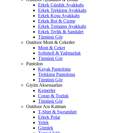
Erkek Günlük Ayakkabı
Erkek Trekking Ayakkabı
Erkek Koşu Ayakkabı
Erkek Bot & Çizme
Erkek Tırmanış Ayakkabı
Erkek Terlik & Sandalet
Tümünü Gör
Outdoor Mont & Ceketler
Mont & Ceket
Softshell & Yağmurluk
Tümünü Gör
Pantolon
Kayak Pantolonu
Trekking Pantolonu
Tümünü Gör
Giyim Aksesuarları
Kemerler
Çorap & Tozluk
Tümünü Gör
Outdoor Ara Katman
T-Shirt & Sweatshirt
Erkek Polar
Yelek
Gömlek