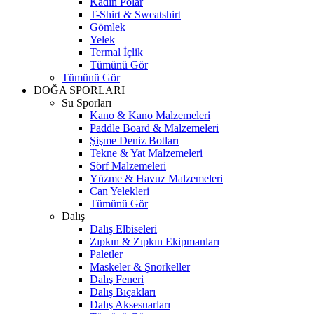
Kadın Polar
T-Shirt & Sweatshirt
Gömlek
Yelek
Termal İçlik
Tümünü Gör
Tümünü Gör
DOĞA SPORLARI
Su Sporları
Kano & Kano Malzemeleri
Paddle Board & Malzemeleri
Şişme Deniz Botları
Tekne & Yat Malzemeleri
Sörf Malzemeleri
Yüzme & Havuz Malzemeleri
Can Yelekleri
Tümünü Gör
Dalış
Dalış Elbiseleri
Zıpkın & Zıpkın Ekipmanları
Paletler
Maskeler & Şnorkeller
Dalış Feneri
Dalış Bıçakları
Dalış Aksesuarları