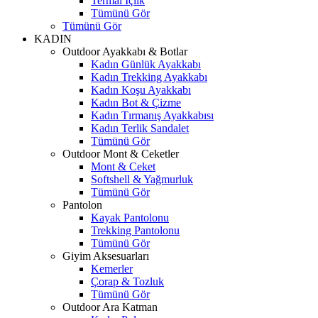
Termal İçlik
Tümünü Gör
Tümünü Gör
KADIN
Outdoor Ayakkabı & Botlar
Kadın Günlük Ayakkabı
Kadın Trekking Ayakkabı
Kadın Koşu Ayakkabı
Kadın Bot & Çizme
Kadın Tırmanış Ayakkabısı
Kadın Terlik Sandalet
Tümünü Gör
Outdoor Mont & Ceketler
Mont & Ceket
Softshell & Yağmurluk
Tümünü Gör
Pantolon
Kayak Pantolonu
Trekking Pantolonu
Tümünü Gör
Giyim Aksesuarları
Kemerler
Çorap & Tozluk
Tümünü Gör
Outdoor Ara Katman