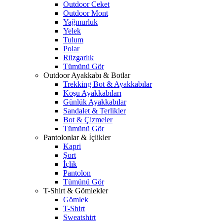
Outdoor Ceket
Outdoor Mont
Yağmurluk
Yelek
Tulum
Polar
Rüzgarlık
Tümünü Gör
Outdoor Ayakkabı & Botlar
Trekking Bot & Ayakkabılar
Koşu Ayakkabıları
Günlük Ayakkabılar
Sandalet & Terlikler
Bot & Çizmeler
Tümünü Gör
Pantolonlar & İçlikler
Kapri
Şort
İçlik
Pantolon
Tümünü Gör
T-Shirt & Gömlekler
Gömlek
T-Shirt
Sweatshirt