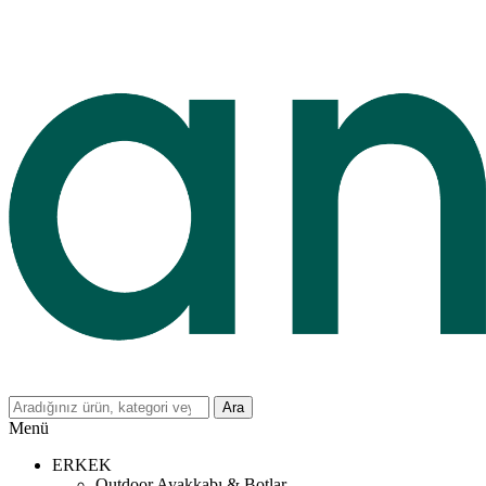
Ara
Menü
ERKEK
Outdoor Ayakkabı & Botlar