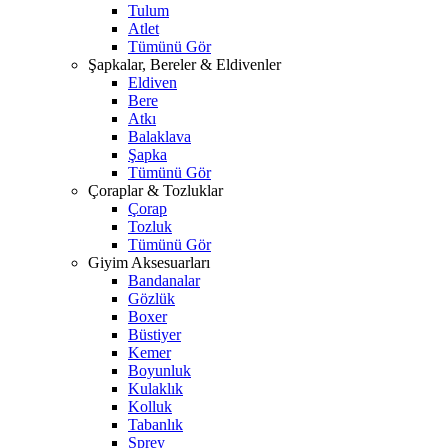
Tulum
Atlet
Tümünü Gör
Şapkalar, Bereler & Eldivenler
Eldiven
Bere
Atkı
Balaklava
Şapka
Tümünü Gör
Çoraplar & Tozluklar
Çorap
Tozluk
Tümünü Gör
Giyim Aksesuarları
Bandanalar
Gözlük
Boxer
Büstiyer
Kemer
Boyunluk
Kulaklık
Kolluk
Tabanlık
Sprey