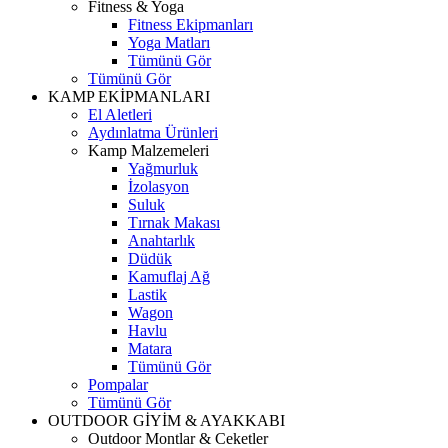
Fitness & Yoga
Fitness Ekipmanları
Yoga Matları
Tümünü Gör
Tümünü Gör
KAMP EKİPMANLARI
El Aletleri
Aydınlatma Ürünleri
Kamp Malzemeleri
Yağmurluk
İzolasyon
Suluk
Tırnak Makası
Anahtarlık
Düdük
Kamuflaj Ağ
Lastik
Wagon
Havlu
Matara
Tümünü Gör
Pompalar
Tümünü Gör
OUTDOOR GİYİM & AYAKKABI
Outdoor Montlar & Ceketler