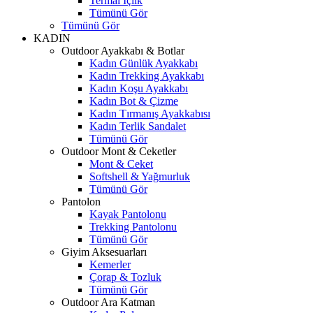
Termal İçlik
Tümünü Gör
Tümünü Gör
KADIN
Outdoor Ayakkabı & Botlar
Kadın Günlük Ayakkabı
Kadın Trekking Ayakkabı
Kadın Koşu Ayakkabı
Kadın Bot & Çizme
Kadın Tırmanış Ayakkabısı
Kadın Terlik Sandalet
Tümünü Gör
Outdoor Mont & Ceketler
Mont & Ceket
Softshell & Yağmurluk
Tümünü Gör
Pantolon
Kayak Pantolonu
Trekking Pantolonu
Tümünü Gör
Giyim Aksesuarları
Kemerler
Çorap & Tozluk
Tümünü Gör
Outdoor Ara Katman