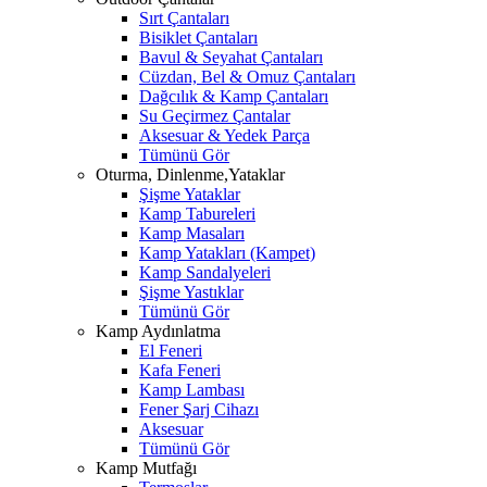
Sırt Çantaları
Bisiklet Çantaları
Bavul & Seyahat Çantaları
Cüzdan, Bel & Omuz Çantaları
Dağcılık & Kamp Çantaları
Su Geçirmez Çantalar
Aksesuar & Yedek Parça
Tümünü Gör
Oturma, Dinlenme,Yataklar
Şişme Yataklar
Kamp Tabureleri
Kamp Masaları
Kamp Yatakları (Kampet)
Kamp Sandalyeleri
Şişme Yastıklar
Tümünü Gör
Kamp Aydınlatma
El Feneri
Kafa Feneri
Kamp Lambası
Fener Şarj Cihazı
Aksesuar
Tümünü Gör
Kamp Mutfağı