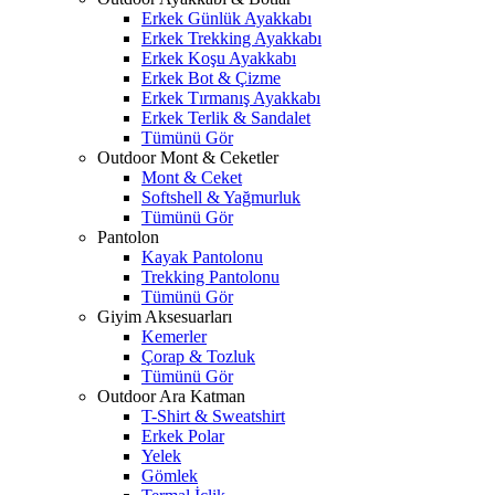
Erkek Günlük Ayakkabı
Erkek Trekking Ayakkabı
Erkek Koşu Ayakkabı
Erkek Bot & Çizme
Erkek Tırmanış Ayakkabı
Erkek Terlik & Sandalet
Tümünü Gör
Outdoor Mont & Ceketler
Mont & Ceket
Softshell & Yağmurluk
Tümünü Gör
Pantolon
Kayak Pantolonu
Trekking Pantolonu
Tümünü Gör
Giyim Aksesuarları
Kemerler
Çorap & Tozluk
Tümünü Gör
Outdoor Ara Katman
T-Shirt & Sweatshirt
Erkek Polar
Yelek
Gömlek