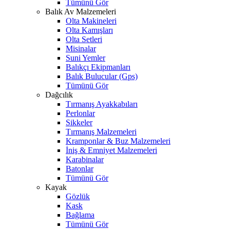
Tümünü Gör
Balık Av Malzemeleri
Olta Makineleri
Olta Kamışları
Olta Setleri
Misinalar
Suni Yemler
Balıkçı Ekipmanları
Balık Bulucular (Gps)
Tümünü Gör
Dağcılık
Tırmanış Ayakkabıları
Perlonlar
Sikkeler
Tırmanış Malzemeleri
Kramponlar & Buz Malzemeleri
İniş & Emniyet Malzemeleri
Karabinalar
Batonlar
Tümünü Gör
Kayak
Gözlük
Kask
Bağlama
Tümünü Gör