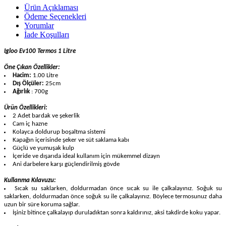
Ürün Açıklaması
Ödeme Seçenekleri
Yorumlar
İade Koşulları
Igloo Ev100 Termos 1 Litre
Öne Çıkan Özellikler:
Hacim:
1.00 Litre
Dış Ölçüler:
25cm
Ağırlık
: 700g
Ürün Özellikleri:
2 Adet bardak ve şekerlik
Cam iç hazne
Kolayca doldurup boşaltma sistemi
Kapağın içerisinde şeker ve süt saklama kabı
Güçlü ve yumuşak kulp
İçeride ve dışarıda ideal kullanım için mükemmel dizayn
Ani darbelere karşı güçlendirilmiş gövde
Kullanma Kılavuzu:
Sıcak su saklarken, doldurmadan önce sıcak su ile çalkalayınız. Soğuk su
saklarken, doldurmadan önce soğuk su ile çalkalayınız. Böylece termosunuz daha
uzun bir süre koruma sağlar.
İşiniz bitince çalkalayıp duruladıktan sonra kaldırınız, aksi takdirde koku yapar.