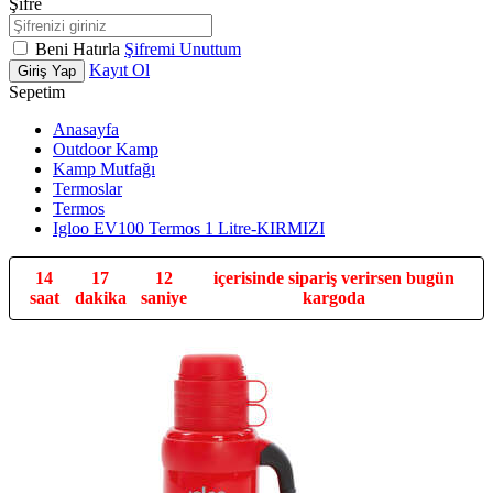
Şifre
Beni Hatırla
Şifremi Unuttum
Kayıt Ol
Giriş Yap
Sepetim
Anasayfa
Outdoor Kamp
Kamp Mutfağı
Termoslar
Termos
Igloo EV100 Termos 1 Litre-KIRMIZI
14
17
11
içerisinde sipariş verirsen bugün
saat
dakika
saniye
kargoda