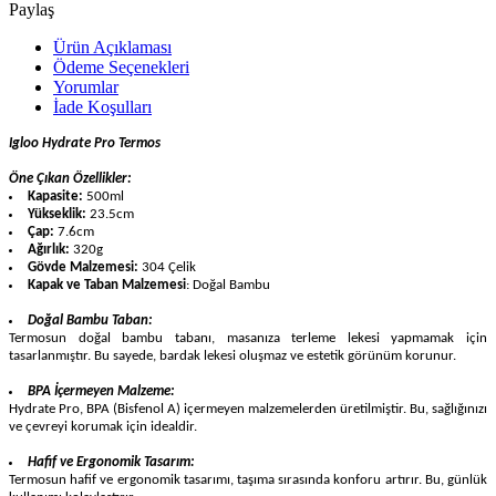
Paylaş
Ürün Açıklaması
Ödeme Seçenekleri
Yorumlar
İade Koşulları
Igloo Hydrate Pro Termos
Öne Çıkan Özellikler:
Kapasite:
500ml
Yükseklik:
23.5cm
Çap:
7.6cm
Ağırlık:
320g
Gövde Malzemesi:
304 Çelik
Kapak ve Taban Malzemesi
: Doğal Bambu
Doğal Bambu Taban:
Termosun doğal bambu tabanı, masanıza terleme lekesi yapmamak için
tasarlanmıştır. Bu sayede, bardak lekesi oluşmaz ve estetik görünüm korunur.
BPA İçermeyen Malzeme:
Hydrate Pro, BPA (Bisfenol A) içermeyen malzemelerden üretilmiştir. Bu, sağlığınızı
ve çevreyi korumak için idealdir.
Hafif ve Ergonomik Tasarım:
Termosun hafif ve ergonomik tasarımı, taşıma sırasında konforu artırır. Bu, günlük