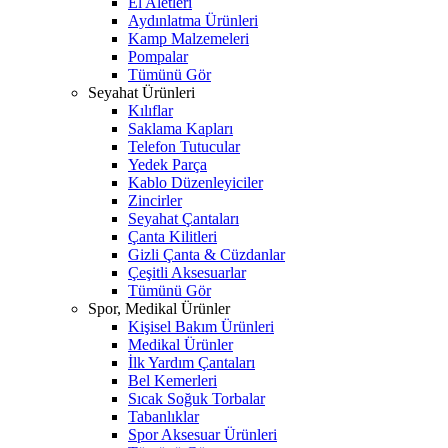
El Aletleri
Aydınlatma Ürünleri
Kamp Malzemeleri
Pompalar
Tümünü Gör
Seyahat Ürünleri
Kılıflar
Saklama Kapları
Telefon Tutucular
Yedek Parça
Kablo Düzenleyiciler
Zincirler
Seyahat Çantaları
Çanta Kilitleri
Gizli Çanta & Cüzdanlar
Çeşitli Aksesuarlar
Tümünü Gör
Spor, Medikal Ürünler
Kişisel Bakım Ürünleri
Medikal Ürünler
İlk Yardım Çantaları
Bel Kemerleri
Sıcak Soğuk Torbalar
Tabanlıklar
Spor Aksesuar Ürünleri