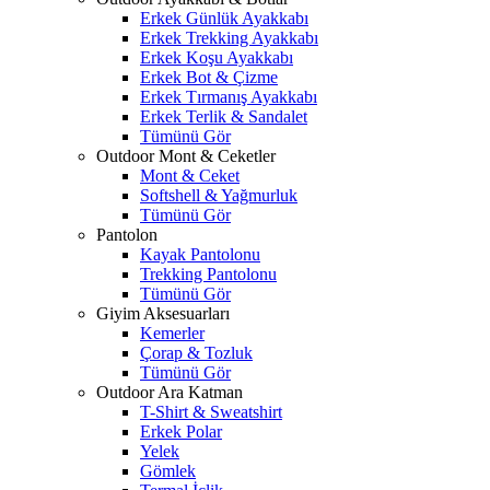
Erkek Günlük Ayakkabı
Erkek Trekking Ayakkabı
Erkek Koşu Ayakkabı
Erkek Bot & Çizme
Erkek Tırmanış Ayakkabı
Erkek Terlik & Sandalet
Tümünü Gör
Outdoor Mont & Ceketler
Mont & Ceket
Softshell & Yağmurluk
Tümünü Gör
Pantolon
Kayak Pantolonu
Trekking Pantolonu
Tümünü Gör
Giyim Aksesuarları
Kemerler
Çorap & Tozluk
Tümünü Gör
Outdoor Ara Katman
T-Shirt & Sweatshirt
Erkek Polar
Yelek
Gömlek