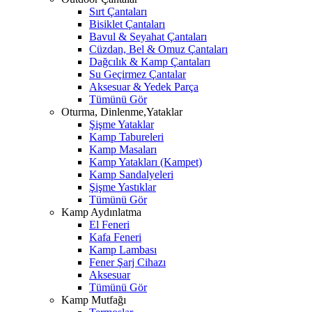
Sırt Çantaları
Bisiklet Çantaları
Bavul & Seyahat Çantaları
Cüzdan, Bel & Omuz Çantaları
Dağcılık & Kamp Çantaları
Su Geçirmez Çantalar
Aksesuar & Yedek Parça
Tümünü Gör
Oturma, Dinlenme,Yataklar
Şişme Yataklar
Kamp Tabureleri
Kamp Masaları
Kamp Yatakları (Kampet)
Kamp Sandalyeleri
Şişme Yastıklar
Tümünü Gör
Kamp Aydınlatma
El Feneri
Kafa Feneri
Kamp Lambası
Fener Şarj Cihazı
Aksesuar
Tümünü Gör
Kamp Mutfağı