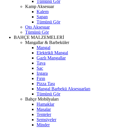
Tümünü Gör
Kamp Aksesuar
Kalem
Sapan
Tümünü Gör
Oto Aksesuar
Tümünü Gör
BAHÇE MALZEMELERİ
Mangallar & Barbeküler
Mangal
Elektrikli Mangal
Gazlı Mangallar
Tava
Sac
Izgara
Fırın
Pizza Taşı
Mangal Barbekü Aksesuarları
Tümünü Gör
Bahçe Mobilyaları
Hamaklar
Masalar
Tenteler
Şemsiyeler
Minder