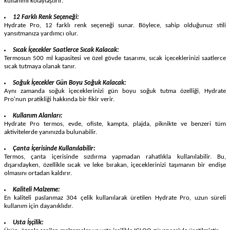
kullanımı kolaylaştırır.
12 Farklı Renk Seçeneği:
Hydrate Pro, 12 farklı renk seçeneği sunar. Böylece, sahip olduğunuz stili
yansıtmanıza yardımcı olur.
Sıcak İçecekler Saatlerce Sıcak Kalacak:
Termosun 500 ml kapasitesi ve özel gövde tasarımı, sıcak içeceklerinizi saatlerce
sıcak tutmaya olanak tanır.
Soğuk İçecekler Gün Boyu Soğuk Kalacak:
Aynı zamanda soğuk içeceklerinizi gün boyu soğuk tutma özelliği, Hydrate
Pro'nun pratikliği hakkında bir fikir verir.
Kullanım Alanları:
Hydrate Pro termos, evde, ofiste, kampta, plajda, piknikte ve benzeri tüm
aktivitelerde yanınızda bulunabilir.
Çanta İçerisinde Kullanılabilir:
Termos, çanta içerisinde sızdırma yapmadan rahatlıkla kullanılabilir. Bu,
dışarıdayken, özellikle sıcak ve leke bırakan, içeceklerinizi taşımanın bir endişe
olmasını ortadan kaldırır.
Kaliteli Malzeme:
En kaliteli paslanmaz 304 çelik kullanılarak üretilen Hydrate Pro, uzun süreli
kullanım için dayanıklıdır.
Usta İşçilik: