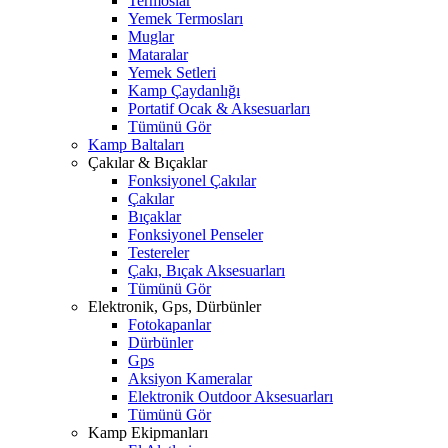
Termoslar
Yemek Termosları
Muglar
Mataralar
Yemek Setleri
Kamp Çaydanlığı
Portatif Ocak & Aksesuarları
Tümünü Gör
Kamp Baltaları
Çakılar & Bıçaklar
Fonksiyonel Çakılar
Çakılar
Bıçaklar
Fonksiyonel Penseler
Testereler
Çakı, Bıçak Aksesuarları
Tümünü Gör
Elektronik, Gps, Dürbünler
Fotokapanlar
Dürbünler
Gps
Aksiyon Kameralar
Elektronik Outdoor Aksesuarları
Tümünü Gör
Kamp Ekipmanları