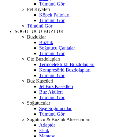
Tümünü Gör
Pet Kıyafeti
Köpek Paltoları
Tümünü Gör
Tümünü Gör
SOĞUTUCU BUZLUK
Buzluklar
Buzluk
Soğutucu Çantalar
Tümünü Gör
Oto Buzdolapları
Termoelektrikli Buzdolapları
Kompresörlü Buzdolapları
Tümünü Gör
Buz Kasetleri
Jel Buz Kasedleri
Buz Aküleri
Tümünü Gör
Soğutucular
Şişe Soğutucular
Tümünü Gör
Soğutucu & Buzluk Aksesuarları
Adaptör
Elcik
Menteşe