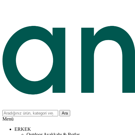
Ara
Menü
ERKEK
Outdoor Ayakkabı & Botlar