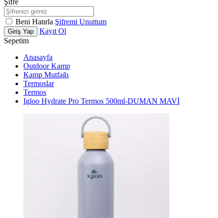
Şifre
Beni Hatırla
Şifremi Unuttum
Kayıt Ol
Giriş Yap
Sepetim
Anasayfa
Outdoor Kamp
Kamp Mutfağı
Termoslar
Termos
Igloo Hydrate Pro Termos 500ml-DUMAN MAVİ