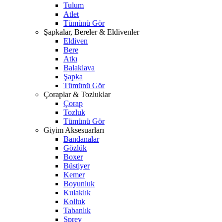
Tulum
Atlet
Tümünü Gör
Şapkalar, Bereler & Eldivenler
Eldiven
Bere
Atkı
Balaklava
Şapka
Tümünü Gör
Çoraplar & Tozluklar
Çorap
Tozluk
Tümünü Gör
Giyim Aksesuarları
Bandanalar
Gözlük
Boxer
Büstiyer
Kemer
Boyunluk
Kulaklık
Kolluk
Tabanlık
Sprey