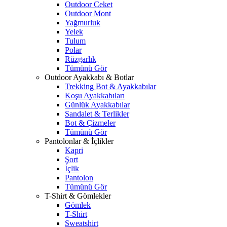
Outdoor Ceket
Outdoor Mont
Yağmurluk
Yelek
Tulum
Polar
Rüzgarlık
Tümünü Gör
Outdoor Ayakkabı & Botlar
Trekking Bot & Ayakkabılar
Koşu Ayakkabıları
Günlük Ayakkabılar
Sandalet & Terlikler
Bot & Çizmeler
Tümünü Gör
Pantolonlar & İçlikler
Kapri
Şort
İçlik
Pantolon
Tümünü Gör
T-Shirt & Gömlekler
Gömlek
T-Shirt
Sweatshirt