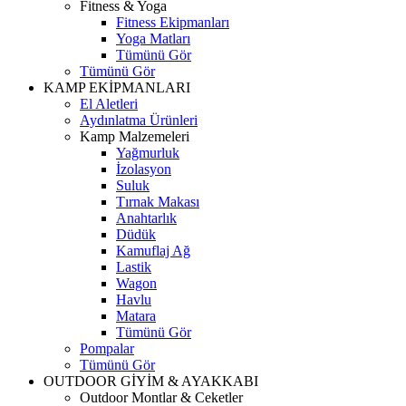
Fitness & Yoga
Fitness Ekipmanları
Yoga Matları
Tümünü Gör
Tümünü Gör
KAMP EKİPMANLARI
El Aletleri
Aydınlatma Ürünleri
Kamp Malzemeleri
Yağmurluk
İzolasyon
Suluk
Tırnak Makası
Anahtarlık
Düdük
Kamuflaj Ağ
Lastik
Wagon
Havlu
Matara
Tümünü Gör
Pompalar
Tümünü Gör
OUTDOOR GİYİM & AYAKKABI
Outdoor Montlar & Ceketler