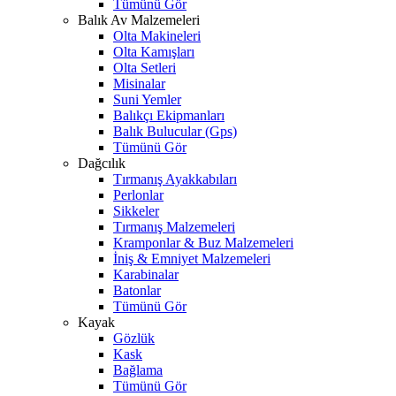
Tümünü Gör
Balık Av Malzemeleri
Olta Makineleri
Olta Kamışları
Olta Setleri
Misinalar
Suni Yemler
Balıkçı Ekipmanları
Balık Bulucular (Gps)
Tümünü Gör
Dağcılık
Tırmanış Ayakkabıları
Perlonlar
Sikkeler
Tırmanış Malzemeleri
Kramponlar & Buz Malzemeleri
İniş & Emniyet Malzemeleri
Karabinalar
Batonlar
Tümünü Gör
Kayak
Gözlük
Kask
Bağlama
Tümünü Gör