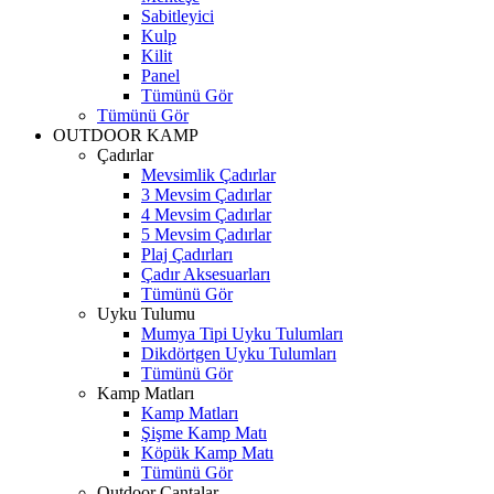
Sabitleyici
Kulp
Kilit
Panel
Tümünü Gör
Tümünü Gör
OUTDOOR KAMP
Çadırlar
Mevsimlik Çadırlar
3 Mevsim Çadırlar
4 Mevsim Çadırlar
5 Mevsim Çadırlar
Plaj Çadırları
Çadır Aksesuarları
Tümünü Gör
Uyku Tulumu
Mumya Tipi Uyku Tulumları
Dikdörtgen Uyku Tulumları
Tümünü Gör
Kamp Matları
Kamp Matları
Şişme Kamp Matı
Köpük Kamp Matı
Tümünü Gör
Outdoor Çantalar