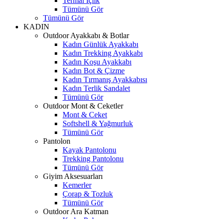
Termal İçlik
Tümünü Gör
Tümünü Gör
KADIN
Outdoor Ayakkabı & Botlar
Kadın Günlük Ayakkabı
Kadın Trekking Ayakkabı
Kadın Koşu Ayakkabı
Kadın Bot & Çizme
Kadın Tırmanış Ayakkabısı
Kadın Terlik Sandalet
Tümünü Gör
Outdoor Mont & Ceketler
Mont & Ceket
Softshell & Yağmurluk
Tümünü Gör
Pantolon
Kayak Pantolonu
Trekking Pantolonu
Tümünü Gör
Giyim Aksesuarları
Kemerler
Çorap & Tozluk
Tümünü Gör
Outdoor Ara Katman