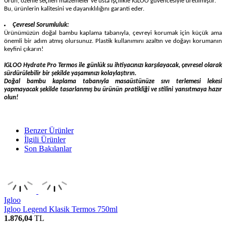
Ürün, özenle seçilen malzemeler ve usta işçilikle IGLOO güvencesiyle üretilmiştir.
Bu, ürünlerin kalitesini ve dayanıklılığını garanti eder.
Çevresel Sorumluluk:
Ürünümüzün doğal bambu kaplama tabanıyla, çevreyi korumak için küçük ama
önemli bir adım atmış olursunuz. Plastik kullanımını azaltın ve doğayı korumanın
keyfini çıkarın!
IGLOO Hydrate Pro Termos ile günlük su ihtiyacınızı karşılayacak, çevresel olarak
sürdürülebilir bir şekilde yaşamınızı kolaylaştırın.
Doğal bambu kaplama tabanıyla masaüstünüze sıvı terlemesi lekesi
yapmayacak şekilde tasarlanmış bu ürünün pratikliği ve stilini yansıtmaya hazır
olun!
Benzer Ürünler
İlgili Ürünler
Son Bakılanlar
Igloo
Igloo Legend Klasik Termos 750ml
1.876,04
TL