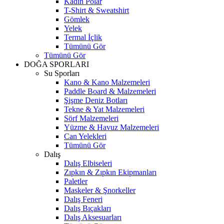
Kadın Polar
T-Shirt & Sweatshirt
Gömlek
Yelek
Termal İçlik
Tümünü Gör
Tümünü Gör
DOĞA SPORLARI
Su Sporları
Kano & Kano Malzemeleri
Paddle Board & Malzemeleri
Şişme Deniz Botları
Tekne & Yat Malzemeleri
Sörf Malzemeleri
Yüzme & Havuz Malzemeleri
Can Yelekleri
Tümünü Gör
Dalış
Dalış Elbiseleri
Zıpkın & Zıpkın Ekipmanları
Paletler
Maskeler & Şnorkeller
Dalış Feneri
Dalış Bıçakları
Dalış Aksesuarları