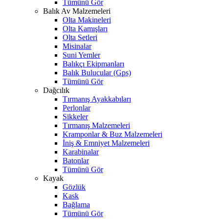
Tümünü Gör
Balık Av Malzemeleri
Olta Makineleri
Olta Kamışları
Olta Setleri
Misinalar
Suni Yemler
Balıkçı Ekipmanları
Balık Bulucular (Gps)
Tümünü Gör
Dağcılık
Tırmanış Ayakkabıları
Perlonlar
Sikkeler
Tırmanış Malzemeleri
Kramponlar & Buz Malzemeleri
İniş & Emniyet Malzemeleri
Karabinalar
Batonlar
Tümünü Gör
Kayak
Gözlük
Kask
Bağlama
Tümünü Gör