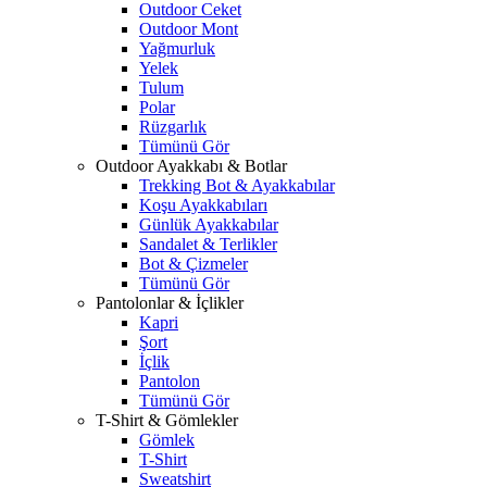
Outdoor Ceket
Outdoor Mont
Yağmurluk
Yelek
Tulum
Polar
Rüzgarlık
Tümünü Gör
Outdoor Ayakkabı & Botlar
Trekking Bot & Ayakkabılar
Koşu Ayakkabıları
Günlük Ayakkabılar
Sandalet & Terlikler
Bot & Çizmeler
Tümünü Gör
Pantolonlar & İçlikler
Kapri
Şort
İçlik
Pantolon
Tümünü Gör
T-Shirt & Gömlekler
Gömlek
T-Shirt
Sweatshirt