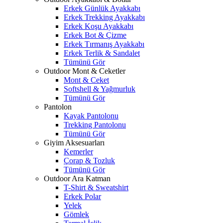
Erkek Günlük Ayakkabı
Erkek Trekking Ayakkabı
Erkek Koşu Ayakkabı
Erkek Bot & Çizme
Erkek Tırmanış Ayakkabı
Erkek Terlik & Sandalet
Tümünü Gör
Outdoor Mont & Ceketler
Mont & Ceket
Softshell & Yağmurluk
Tümünü Gör
Pantolon
Kayak Pantolonu
Trekking Pantolonu
Tümünü Gör
Giyim Aksesuarları
Kemerler
Çorap & Tozluk
Tümünü Gör
Outdoor Ara Katman
T-Shirt & Sweatshirt
Erkek Polar
Yelek
Gömlek