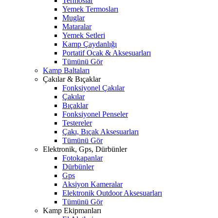
Termoslar
Yemek Termosları
Muglar
Mataralar
Yemek Setleri
Kamp Çaydanlığı
Portatif Ocak & Aksesuarları
Tümünü Gör
Kamp Baltaları
Çakılar & Bıçaklar
Fonksiyonel Çakılar
Çakılar
Bıçaklar
Fonksiyonel Penseler
Testereler
Çakı, Bıçak Aksesuarları
Tümünü Gör
Elektronik, Gps, Dürbünler
Fotokapanlar
Dürbünler
Gps
Aksiyon Kameralar
Elektronik Outdoor Aksesuarları
Tümünü Gör
Kamp Ekipmanları