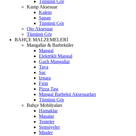
Tümünü Gör
Kamp Aksesuar
Kalem
Sapan
Tümünü Gör
Oto Aksesuar
Tümünü Gör
BAHÇE MALZEMELERİ
Mangallar & Barbeküler
Mangal
Elektrikli Mangal
Gazlı Mangallar
Tava
Sac
Izgara
Fırın
Pizza Taşı
Mangal Barbekü Aksesuarları
Tümünü Gör
Bahçe Mobilyaları
Hamaklar
Masalar
Tenteler
Şemsiyeler
Minder