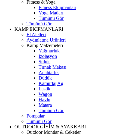
Fitness & Yoga
Fitness Ekipmanları
Yoga Matları
Tümünü Gör
Tümünü Gör
KAMP EKİPMANLARI
El Aletleri
Aydınlatma Ürünleri
Kamp Malzemeleri
Yağmurluk
İzolasyon
Suluk
Tırnak Makası
Anahtarlık
Düdük
Kamuflaj Ağ
Lastik
Wagon
Havlu
Matara
Tümünü Gör
Pompalar
Tümünü Gör
OUTDOOR GİYİM & AYAKKABI
Outdoor Montlar & Ceketler