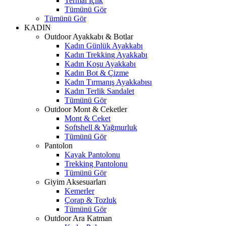
Termal İçlik
Tümünü Gör
Tümünü Gör
KADIN
Outdoor Ayakkabı & Botlar
Kadın Günlük Ayakkabı
Kadın Trekking Ayakkabı
Kadın Koşu Ayakkabı
Kadın Bot & Çizme
Kadın Tırmanış Ayakkabısı
Kadın Terlik Sandalet
Tümünü Gör
Outdoor Mont & Ceketler
Mont & Ceket
Softshell & Yağmurluk
Tümünü Gör
Pantolon
Kayak Pantolonu
Trekking Pantolonu
Tümünü Gör
Giyim Aksesuarları
Kemerler
Çorap & Tozluk
Tümünü Gör
Outdoor Ara Katman