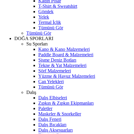
Kadın Polar
T-Shirt & Sweatshirt
Gömlek
Yelek
Termal İçlik
Tümünü Gör
Tümünü Gör
DOĞA SPORLARI
Su Sporları
Kano & Kano Malzemeleri
Paddle Board & Malzemeleri
Şişme Deniz Botları
Tekne & Yat Malzemeleri
Sörf Malzemeleri
Yüzme & Havuz Malzemeleri
Can Yelekleri
Tümünü Gör
Dalış
Dalış Elbiseleri
Zıpkın & Zıpkın Ekipmanları
Paletler
Maskeler & Şnorkeller
Dalış Feneri
Dalış Bıçakları
Dalış Aksesuarları