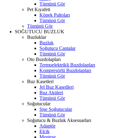
Tümünü Gör
Pet Kıyafeti
Köpek Paltoları
Tümünü Gör
Tümünü Gör
SOĞUTUCU BUZLUK
Buzluklar
Buzluk
Soğutucu Çantalar
Tümünü Gör
Oto Buzdolapları
Termoelektrikli Buzdolapları
Kompresörlü Buzdolapları
Tümünü Gör
Buz Kasetleri
Jel Buz Kasedleri
Buz Aküleri
Tümünü Gör
Soğutucular
Şişe Soğutucular
Tümünü Gör
Soğutucu & Buzluk Aksesuarları
Adaptör
Elcik
Menteşe