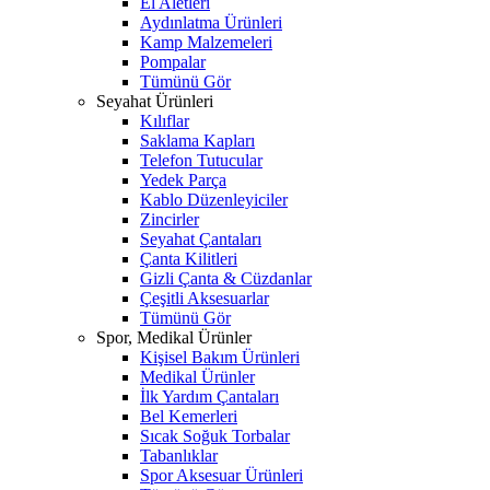
El Aletleri
Aydınlatma Ürünleri
Kamp Malzemeleri
Pompalar
Tümünü Gör
Seyahat Ürünleri
Kılıflar
Saklama Kapları
Telefon Tutucular
Yedek Parça
Kablo Düzenleyiciler
Zincirler
Seyahat Çantaları
Çanta Kilitleri
Gizli Çanta & Cüzdanlar
Çeşitli Aksesuarlar
Tümünü Gör
Spor, Medikal Ürünler
Kişisel Bakım Ürünleri
Medikal Ürünler
İlk Yardım Çantaları
Bel Kemerleri
Sıcak Soğuk Torbalar
Tabanlıklar
Spor Aksesuar Ürünleri