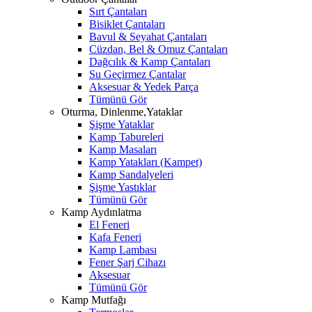
Sırt Çantaları
Bisiklet Çantaları
Bavul & Seyahat Çantaları
Cüzdan, Bel & Omuz Çantaları
Dağcılık & Kamp Çantaları
Su Geçirmez Çantalar
Aksesuar & Yedek Parça
Tümünü Gör
Oturma, Dinlenme,Yataklar
Şişme Yataklar
Kamp Tabureleri
Kamp Masaları
Kamp Yatakları (Kampet)
Kamp Sandalyeleri
Şişme Yastıklar
Tümünü Gör
Kamp Aydınlatma
El Feneri
Kafa Feneri
Kamp Lambası
Fener Şarj Cihazı
Aksesuar
Tümünü Gör
Kamp Mutfağı