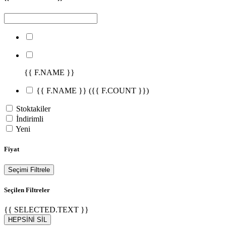
{{ F.NAME }}
{{ F.NAME }}
({{ F.COUNT }})
Stoktakiler
İndirimli
Yeni
Fiyat
Seçimi Filtrele
Seçilen Filtreler
{{ SELECTED.TEXT }}
HEPSİNİ SİL