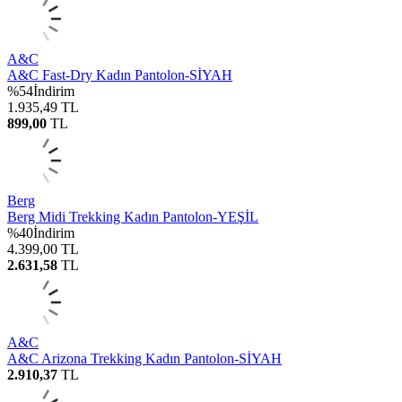
A&C
A&C Fast-Dry Kadın Pantolon-SİYAH
%
54
İndirim
1.935,49
TL
899,00
TL
Berg
Berg Midi Trekking Kadın Pantolon-YEŞİL
%
40
İndirim
4.399,00
TL
2.631,58
TL
A&C
A&C Arizona Trekking Kadın Pantolon-SİYAH
2.910,37
TL