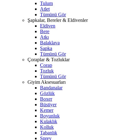
Tulum
Atlet
Tümünü Gör
Şapkalar, Bereler & Eldivenler
Eldiven
Bere
Atkı
Balaklava
Şapka
Tümünü Gör
Çoraplar & Tozluklar
Çorap
Tozluk
Tümünü Gör
Giyim Aksesuarları
Bandanalar
Gözlük
Boxer
Büstiyer
Kemer
Boyunluk
Kulaklık
Kolluk
Tabanlık
Sprey