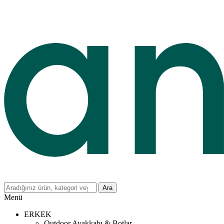
Ara
Menü
ERKEK
Outdoor Ayakkabı & Botlar