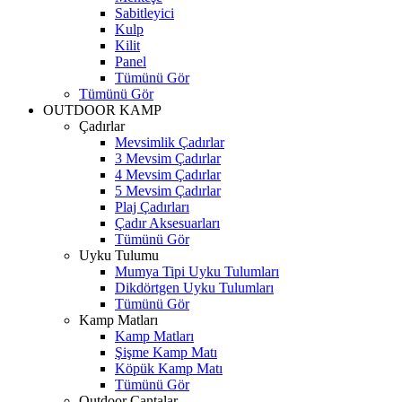
Sabitleyici
Kulp
Kilit
Panel
Tümünü Gör
Tümünü Gör
OUTDOOR KAMP
Çadırlar
Mevsimlik Çadırlar
3 Mevsim Çadırlar
4 Mevsim Çadırlar
5 Mevsim Çadırlar
Plaj Çadırları
Çadır Aksesuarları
Tümünü Gör
Uyku Tulumu
Mumya Tipi Uyku Tulumları
Dikdörtgen Uyku Tulumları
Tümünü Gör
Kamp Matları
Kamp Matları
Şişme Kamp Matı
Köpük Kamp Matı
Tümünü Gör
Outdoor Çantalar