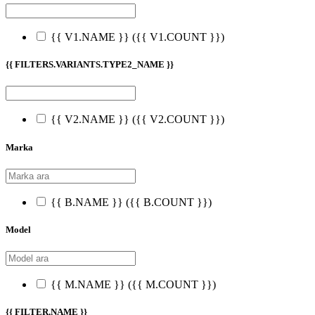
{{ V1.NAME }}
({{ V1.COUNT }})
{{ FILTERS.VARIANTS.TYPE2_NAME }}
{{ V2.NAME }}
({{ V2.COUNT }})
Marka
{{ B.NAME }}
({{ B.COUNT }})
Model
{{ M.NAME }}
({{ M.COUNT }})
{{ FILTER.NAME }}