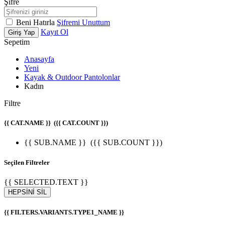
Şifre
Beni Hatırla
Şifremi Unuttum
Kayıt Ol
Giriş Yap
Sepetim
Anasayfa
Yeni
Kayak & Outdoor Pantolonlar
Kadın
Filtre
{{ CAT.NAME }}
({{ CAT.COUNT }})
{{ SUB.NAME }}
({{ SUB.COUNT }})
Seçilen Filtreler
{{ SELECTED.TEXT }}
HEPSİNİ SİL
{{ FILTERS.VARIANTS.TYPE1_NAME }}