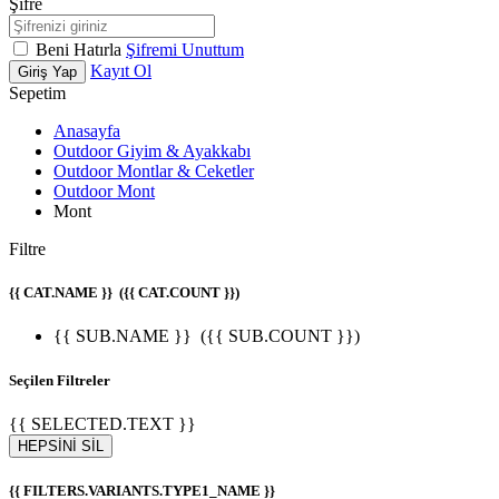
Şifre
Beni Hatırla
Şifremi Unuttum
Kayıt Ol
Giriş Yap
Sepetim
Anasayfa
Outdoor Giyim & Ayakkabı
Outdoor Montlar & Ceketler
Outdoor Mont
Mont
Filtre
{{ CAT.NAME }}
({{ CAT.COUNT }})
{{ SUB.NAME }}
({{ SUB.COUNT }})
Seçilen Filtreler
{{ SELECTED.TEXT }}
HEPSİNİ SİL
{{ FILTERS.VARIANTS.TYPE1_NAME }}