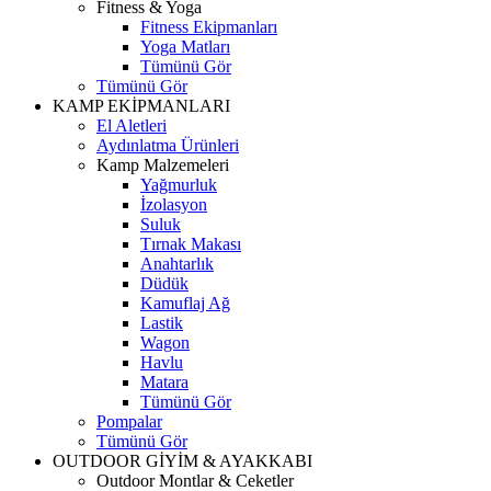
Fitness & Yoga
Fitness Ekipmanları
Yoga Matları
Tümünü Gör
Tümünü Gör
KAMP EKİPMANLARI
El Aletleri
Aydınlatma Ürünleri
Kamp Malzemeleri
Yağmurluk
İzolasyon
Suluk
Tırnak Makası
Anahtarlık
Düdük
Kamuflaj Ağ
Lastik
Wagon
Havlu
Matara
Tümünü Gör
Pompalar
Tümünü Gör
OUTDOOR GİYİM & AYAKKABI
Outdoor Montlar & Ceketler