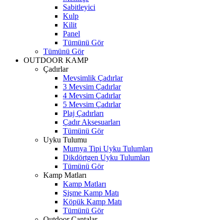
Sabitleyici
Kulp
Kilit
Panel
Tümünü Gör
Tümünü Gör
OUTDOOR KAMP
Çadırlar
Mevsimlik Çadırlar
3 Mevsim Çadırlar
4 Mevsim Çadırlar
5 Mevsim Çadırlar
Plaj Çadırları
Çadır Aksesuarları
Tümünü Gör
Uyku Tulumu
Mumya Tipi Uyku Tulumları
Dikdörtgen Uyku Tulumları
Tümünü Gör
Kamp Matları
Kamp Matları
Şişme Kamp Matı
Köpük Kamp Matı
Tümünü Gör
Outdoor Çantalar