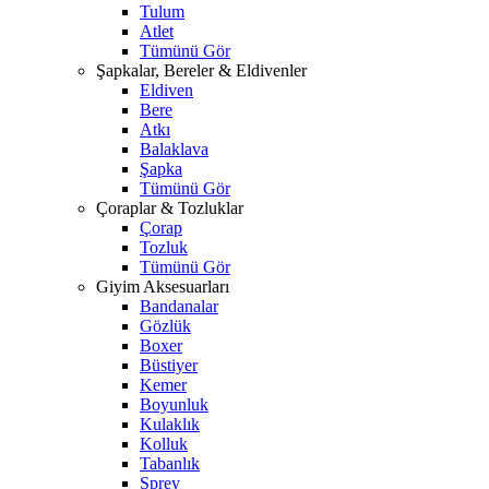
Tulum
Atlet
Tümünü Gör
Şapkalar, Bereler & Eldivenler
Eldiven
Bere
Atkı
Balaklava
Şapka
Tümünü Gör
Çoraplar & Tozluklar
Çorap
Tozluk
Tümünü Gör
Giyim Aksesuarları
Bandanalar
Gözlük
Boxer
Büstiyer
Kemer
Boyunluk
Kulaklık
Kolluk
Tabanlık
Sprey