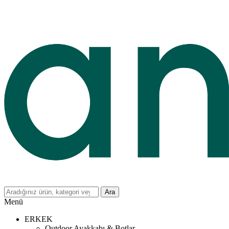
Ara
Menü
ERKEK
Outdoor Ayakkabı & Botlar