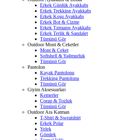
Erkek Günlük Ayakkabı
Erkek Trekking Ayakkabı
Erkek Koşu Ayakkabı
Erkek Bot & Çizme
Erkek Tırmanış Ayakkabı
Erkek Terlik & Sandalet
Tümünü Gör
Outdoor Mont & Ceketler
Mont & Ceket
Softshell & Yağmurluk
Tümünü Gör
Pantolon
Kayak Pantolonu
Trekking Pantolonu
Tümünü Gör
Giyim Aksesuarları
Kemerler
Çorap & Tozluk
Tümünü Gör
Outdoor Ara Katman
T-Shirt & Sweatshirt
Erkek Polar
Yelek
Gömlek