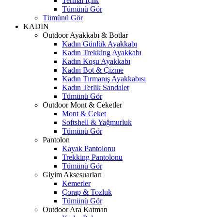
Termal İçlik
Tümünü Gör
Tümünü Gör
KADIN
Outdoor Ayakkabı & Botlar
Kadın Günlük Ayakkabı
Kadın Trekking Ayakkabı
Kadın Koşu Ayakkabı
Kadın Bot & Çizme
Kadın Tırmanış Ayakkabısı
Kadın Terlik Sandalet
Tümünü Gör
Outdoor Mont & Ceketler
Mont & Ceket
Softshell & Yağmurluk
Tümünü Gör
Pantolon
Kayak Pantolonu
Trekking Pantolonu
Tümünü Gör
Giyim Aksesuarları
Kemerler
Çorap & Tozluk
Tümünü Gör
Outdoor Ara Katman