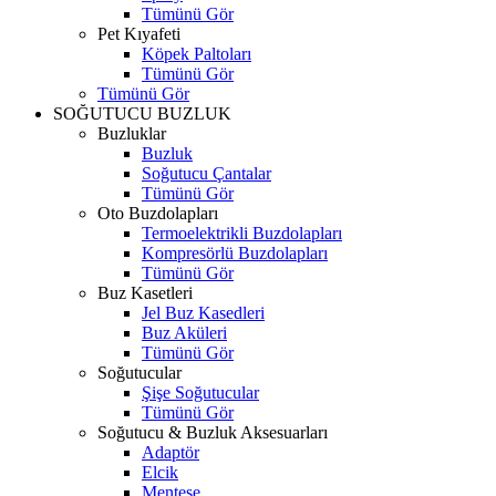
Tümünü Gör
Pet Kıyafeti
Köpek Paltoları
Tümünü Gör
Tümünü Gör
SOĞUTUCU BUZLUK
Buzluklar
Buzluk
Soğutucu Çantalar
Tümünü Gör
Oto Buzdolapları
Termoelektrikli Buzdolapları
Kompresörlü Buzdolapları
Tümünü Gör
Buz Kasetleri
Jel Buz Kasedleri
Buz Aküleri
Tümünü Gör
Soğutucular
Şişe Soğutucular
Tümünü Gör
Soğutucu & Buzluk Aksesuarları
Adaptör
Elcik
Menteşe