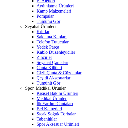
El Aletleri
Aydınlatma Ürünleri
Kamp Malzemeleri
Pompalar
Tümünü Gör
Seyahat Ürünleri
Kılıflar
Saklama Kapları
Telefon Tutucular
Yedek Parça
Kablo Düzenleyiciler
Zincirler
Seyahat Çantaları
Çanta Kilitleri
Gizli Çanta & Cüzdanlar
Çeşitli Aksesuarlar
Tümünü Gör
Spor, Medikal Ürünler
Kişisel Bakım Ürünleri
Medikal Ürünler
İlk Yardım Çantaları
Bel Kemerleri
Sıcak Soğuk Torbalar
Tabanlıklar
Spor Aksesuar Ürünleri