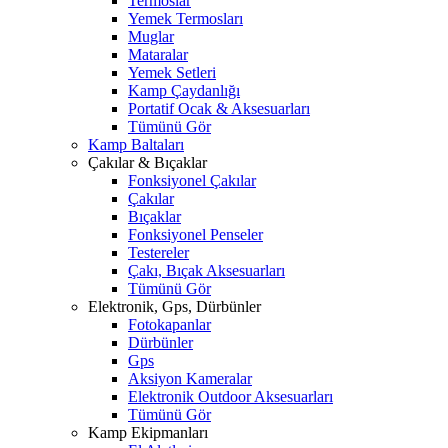
Termoslar
Yemek Termosları
Muglar
Mataralar
Yemek Setleri
Kamp Çaydanlığı
Portatif Ocak & Aksesuarları
Tümünü Gör
Kamp Baltaları
Çakılar & Bıçaklar
Fonksiyonel Çakılar
Çakılar
Bıçaklar
Fonksiyonel Penseler
Testereler
Çakı, Bıçak Aksesuarları
Tümünü Gör
Elektronik, Gps, Dürbünler
Fotokapanlar
Dürbünler
Gps
Aksiyon Kameralar
Elektronik Outdoor Aksesuarları
Tümünü Gör
Kamp Ekipmanları