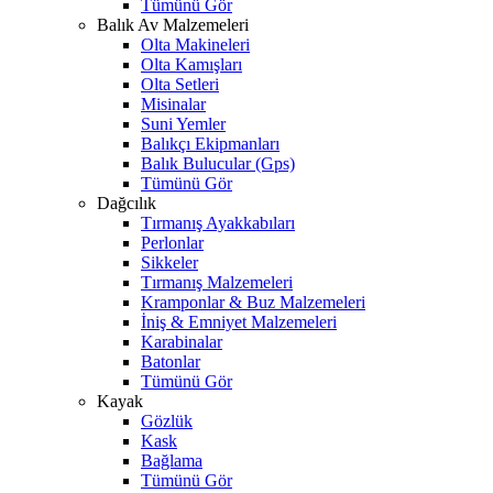
Tümünü Gör
Balık Av Malzemeleri
Olta Makineleri
Olta Kamışları
Olta Setleri
Misinalar
Suni Yemler
Balıkçı Ekipmanları
Balık Bulucular (Gps)
Tümünü Gör
Dağcılık
Tırmanış Ayakkabıları
Perlonlar
Sikkeler
Tırmanış Malzemeleri
Kramponlar & Buz Malzemeleri
İniş & Emniyet Malzemeleri
Karabinalar
Batonlar
Tümünü Gör
Kayak
Gözlük
Kask
Bağlama
Tümünü Gör