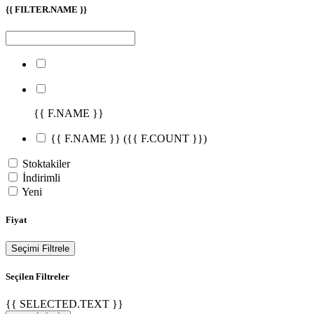
{{ FILTER.NAME }}
{{ F.NAME }}
{{ F.NAME }}
({{ F.COUNT }})
Stoktakiler
İndirimli
Yeni
Fiyat
Seçimi Filtrele
Seçilen Filtreler
{{ SELECTED.TEXT }}