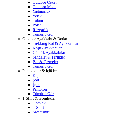
Outdoor Ceket
Outdoor Mont
Yağmurluk
Yelek
Tulum
Polar
Rüzgarlık
Tümünü Gör
Outdoor Ayakkabı & Botlar
Trekking Bot & Ayakkabılar
Koşu Ayakkabıları
Günlük Ayakkabılar
Sandalet & Terlikler
Bot & Çizmeler
Tümünü Gör
Pantolonlar & İçlikler
Kapri
Şort
İçlik
Pantolon
Tümünü Gör
T-Shirt & Gömlekler
Gömlek
T-Shirt
Sweatshirt