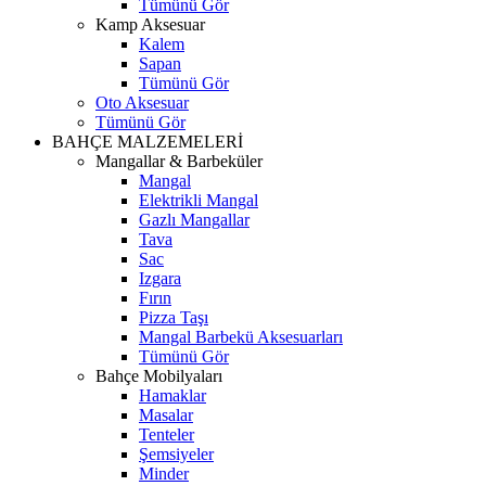
Tümünü Gör
Kamp Aksesuar
Kalem
Sapan
Tümünü Gör
Oto Aksesuar
Tümünü Gör
BAHÇE MALZEMELERİ
Mangallar & Barbeküler
Mangal
Elektrikli Mangal
Gazlı Mangallar
Tava
Sac
Izgara
Fırın
Pizza Taşı
Mangal Barbekü Aksesuarları
Tümünü Gör
Bahçe Mobilyaları
Hamaklar
Masalar
Tenteler
Şemsiyeler
Minder