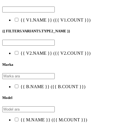
{{ V1.NAME }}
({{ V1.COUNT }})
{{ FILTERS.VARIANTS.TYPE2_NAME }}
{{ V2.NAME }}
({{ V2.COUNT }})
Marka
{{ B.NAME }}
({{ B.COUNT }})
Model
{{ M.NAME }}
({{ M.COUNT }})