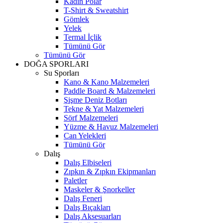
Kadın Polar
T-Shirt & Sweatshirt
Gömlek
Yelek
Termal İçlik
Tümünü Gör
Tümünü Gör
DOĞA SPORLARI
Su Sporları
Kano & Kano Malzemeleri
Paddle Board & Malzemeleri
Şişme Deniz Botları
Tekne & Yat Malzemeleri
Sörf Malzemeleri
Yüzme & Havuz Malzemeleri
Can Yelekleri
Tümünü Gör
Dalış
Dalış Elbiseleri
Zıpkın & Zıpkın Ekipmanları
Paletler
Maskeler & Şnorkeller
Dalış Feneri
Dalış Bıçakları
Dalış Aksesuarları