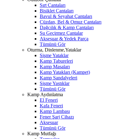
Sırt Çantaları
Bisiklet Çantaları
Bavul & Seyahat Çantaları
Cüzdan, Bel & Omuz Çantaları
Dağcılık & Kamp Çantaları
Su Geçirmez Çantalar
Aksesuar & Yedek Parça
Tümünü Gör
Oturma, Dinlenme,Yataklar
Şişme Yataklar
Kamp Tabureleri
Kamp Masaları
Kamp Yatakları (Kampet)
Kamp Sandalyeleri
Şişme Yastıklar
Tümünü Gör
Kamp Aydınlatma
El Feneri
Kafa Feneri
Kamp Lambası
Fener Şarj Cihazı
Aksesuar
Tümünü Gör
Kamp Mutfağı