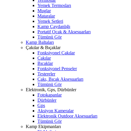
Termoslar
Yemek Termosları
Muglar
Mataralar
Yemek Setleri
Kamp Çaydanlığı
Portatif Ocak & Aksesuarları
Tümünü Gör
Kamp Baltaları
Çakılar & Bıçaklar
Fonksiyonel Çakılar
Çakılar
Bıçaklar
Fonksiyonel Penseler
Testereler
Çakı, Bıçak Aksesuarları
Tümünü Gör
Elektronik, Gps, Dürbünler
Fotokapanlar
Dürbünler
Gps
Aksiyon Kameralar
Elektronik Outdoor Aksesuarları
Tümünü Gör
Kamp Ekipmanları