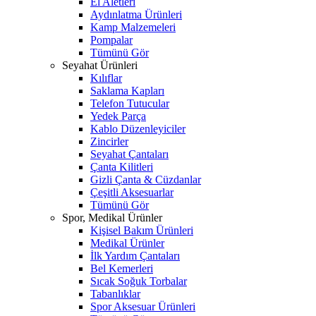
El Aletleri
Aydınlatma Ürünleri
Kamp Malzemeleri
Pompalar
Tümünü Gör
Seyahat Ürünleri
Kılıflar
Saklama Kapları
Telefon Tutucular
Yedek Parça
Kablo Düzenleyiciler
Zincirler
Seyahat Çantaları
Çanta Kilitleri
Gizli Çanta & Cüzdanlar
Çeşitli Aksesuarlar
Tümünü Gör
Spor, Medikal Ürünler
Kişisel Bakım Ürünleri
Medikal Ürünler
İlk Yardım Çantaları
Bel Kemerleri
Sıcak Soğuk Torbalar
Tabanlıklar
Spor Aksesuar Ürünleri