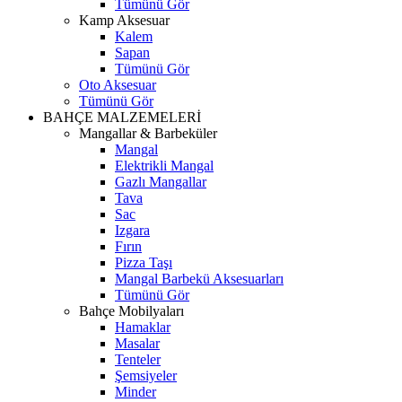
Tümünü Gör
Kamp Aksesuar
Kalem
Sapan
Tümünü Gör
Oto Aksesuar
Tümünü Gör
BAHÇE MALZEMELERİ
Mangallar & Barbeküler
Mangal
Elektrikli Mangal
Gazlı Mangallar
Tava
Sac
Izgara
Fırın
Pizza Taşı
Mangal Barbekü Aksesuarları
Tümünü Gör
Bahçe Mobilyaları
Hamaklar
Masalar
Tenteler
Şemsiyeler
Minder