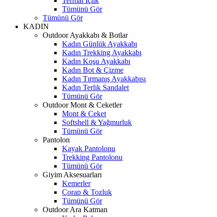
Termal İçlik
Tümünü Gör
Tümünü Gör
KADIN
Outdoor Ayakkabı & Botlar
Kadın Günlük Ayakkabı
Kadın Trekking Ayakkabı
Kadın Koşu Ayakkabı
Kadın Bot & Çizme
Kadın Tırmanış Ayakkabısı
Kadın Terlik Sandalet
Tümünü Gör
Outdoor Mont & Ceketler
Mont & Ceket
Softshell & Yağmurluk
Tümünü Gör
Pantolon
Kayak Pantolonu
Trekking Pantolonu
Tümünü Gör
Giyim Aksesuarları
Kemerler
Çorap & Tozluk
Tümünü Gör
Outdoor Ara Katman