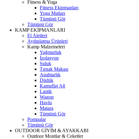
Fitness & Yoga
Fitness Ekipmanları
Yoga Matları
Tümünü Gör
Tümünü Gör
KAMP EKİPMANLARI
El Aletleri
Aydınlatma Ürünleri
Kamp Malzemeleri
Yağmurluk
İzolasyon
Suluk
Tırnak Makası
Anahtarlık
Düdük
Kamuflaj Ağ
Lastik
Wagon
Havlu
Matara
Tümünü Gör
Pompalar
Tümünü Gör
OUTDOOR GİYİM & AYAKKABI
Outdoor Montlar & Ceketler