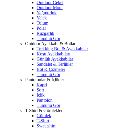
Outdoor Ceket
Outdoor Mont
Yağmurluk
Yelek
Tulum
Polar
Rüzgarlık
Tümünü Gör
Outdoor Ayakkabı & Botlar
Trekking Bot & Ayakkabılar
Koşu Ayakkabıları
Günlük Ayakkabılar
Sandalet & Terlikler
Bot & Çizmeler
Tümünü Gör
Pantolonlar & İçlikler
Kapri
Şort
İçlik
Pantolon
Tümünü Gör
T-Shirt & Gömlekler
Gömlek
T-Shirt
Sweatshirt