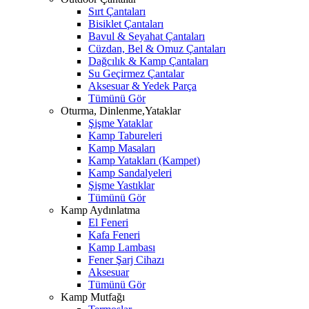
Sırt Çantaları
Bisiklet Çantaları
Bavul & Seyahat Çantaları
Cüzdan, Bel & Omuz Çantaları
Dağcılık & Kamp Çantaları
Su Geçirmez Çantalar
Aksesuar & Yedek Parça
Tümünü Gör
Oturma, Dinlenme,Yataklar
Şişme Yataklar
Kamp Tabureleri
Kamp Masaları
Kamp Yatakları (Kampet)
Kamp Sandalyeleri
Şişme Yastıklar
Tümünü Gör
Kamp Aydınlatma
El Feneri
Kafa Feneri
Kamp Lambası
Fener Şarj Cihazı
Aksesuar
Tümünü Gör
Kamp Mutfağı