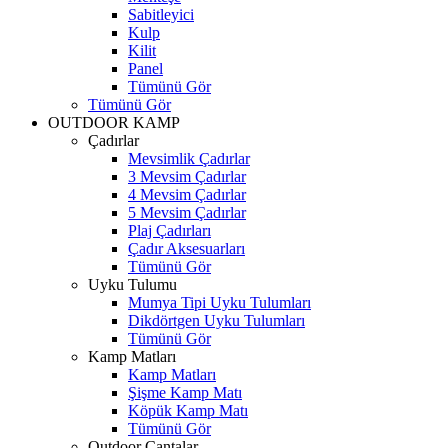
Sabitleyici
Kulp
Kilit
Panel
Tümünü Gör
Tümünü Gör
OUTDOOR KAMP
Çadırlar
Mevsimlik Çadırlar
3 Mevsim Çadırlar
4 Mevsim Çadırlar
5 Mevsim Çadırlar
Plaj Çadırları
Çadır Aksesuarları
Tümünü Gör
Uyku Tulumu
Mumya Tipi Uyku Tulumları
Dikdörtgen Uyku Tulumları
Tümünü Gör
Kamp Matları
Kamp Matları
Şişme Kamp Matı
Köpük Kamp Matı
Tümünü Gör
Outdoor Çantalar