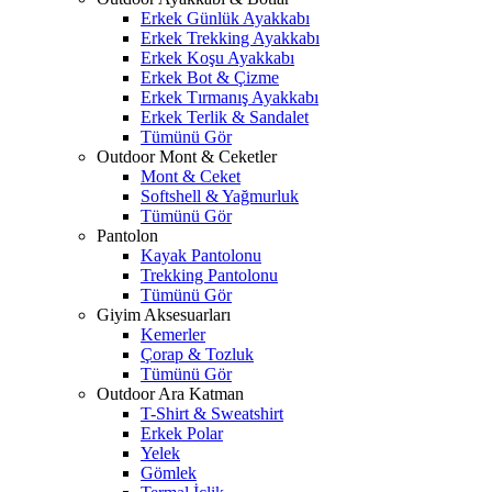
Erkek Günlük Ayakkabı
Erkek Trekking Ayakkabı
Erkek Koşu Ayakkabı
Erkek Bot & Çizme
Erkek Tırmanış Ayakkabı
Erkek Terlik & Sandalet
Tümünü Gör
Outdoor Mont & Ceketler
Mont & Ceket
Softshell & Yağmurluk
Tümünü Gör
Pantolon
Kayak Pantolonu
Trekking Pantolonu
Tümünü Gör
Giyim Aksesuarları
Kemerler
Çorap & Tozluk
Tümünü Gör
Outdoor Ara Katman
T-Shirt & Sweatshirt
Erkek Polar
Yelek
Gömlek