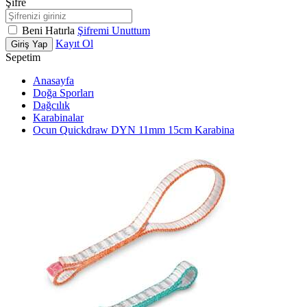
Şifre
Beni Hatırla
Şifremi Unuttum
Kayıt Ol
Giriş Yap
Sepetim
Anasayfa
Doğa Sporları
Dağcılık
Karabinalar
Ocun Quickdraw DYN 11mm 15cm Karabina