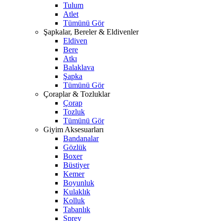
Tulum
Atlet
Tümünü Gör
Şapkalar, Bereler & Eldivenler
Eldiven
Bere
Atkı
Balaklava
Şapka
Tümünü Gör
Çoraplar & Tozluklar
Çorap
Tozluk
Tümünü Gör
Giyim Aksesuarları
Bandanalar
Gözlük
Boxer
Büstiyer
Kemer
Boyunluk
Kulaklık
Kolluk
Tabanlık
Sprey