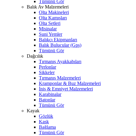
Tümünü Gör
Balık Av Malzemeleri
Olta Makineleri
Olta Kamışları
Olta Setleri
Misinalar
Suni Yemler
Balıkçı Ekipmanları
Balık Bulucular (Gps)
Tümünü Gör
Dağcılık
Tırmanış Ayakkabıları
Perlonlar
Sikkeler
Tırmanış Malzemeleri
Kramponlar & Buz Malzemeleri
İniş & Emniyet Malzemeleri
Karabinalar
Batonlar
Tümünü Gör
Kayak
Gözlük
Kask
Bağlama
Tümünü Gör