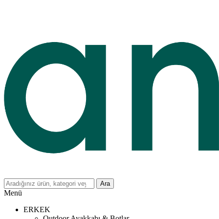
Ara
Menü
ERKEK
Outdoor Ayakkabı & Botlar