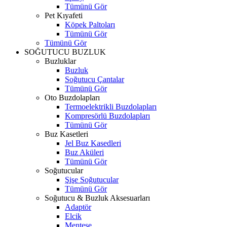
Tümünü Gör
Pet Kıyafeti
Köpek Paltoları
Tümünü Gör
Tümünü Gör
SOĞUTUCU BUZLUK
Buzluklar
Buzluk
Soğutucu Çantalar
Tümünü Gör
Oto Buzdolapları
Termoelektrikli Buzdolapları
Kompresörlü Buzdolapları
Tümünü Gör
Buz Kasetleri
Jel Buz Kasedleri
Buz Aküleri
Tümünü Gör
Soğutucular
Şişe Soğutucular
Tümünü Gör
Soğutucu & Buzluk Aksesuarları
Adaptör
Elcik
Menteşe