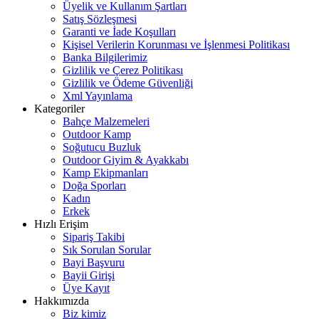
Üyelik ve Kullanım Şartları
Satış Sözleşmesi
Garanti ve İade Koşulları
Kişisel Verilerin Korunması ve İşlenmesi Politikası
Banka Bilgilerimiz
Gizlilik ve Çerez Politikası
Gizlilik ve Ödeme Güvenliği
Xml Yayınlama
Kategoriler
Bahçe Malzemeleri
Outdoor Kamp
Soğutucu Buzluk
Outdoor Giyim & Ayakkabı
Kamp Ekipmanları
Doğa Sporları
Kadın
Erkek
Hızlı Erişim
Sipariş Takibi
Sık Sorulan Sorular
Bayi Başvuru
Bayii Girişi
Üye Kayıt
Hakkımızda
Biz kimiz