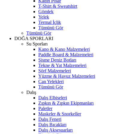
Kadın Polar
T-Shirt & Sweatshirt
Gömlek
Yelek
Termal İçlik
Tümünü Gör
Tümünü Gör
DOĞA SPORLARI
Su Sporları
Kano & Kano Malzemeleri
Paddle Board & Malzemeleri
Şişme Deniz Botları
Tekne & Yat Malzemeleri
Sörf Malzemeleri
Yüzme & Havuz Malzemeleri
Can Yelekleri
Tümünü Gör
Dalış
Dalış Elbiseleri
Zıpkın & Zıpkın Ekipmanları
Paletler
Maskeler & Şnorkeller
Dalış Feneri
Dalış Bıçakları
Dalış Aksesuarları