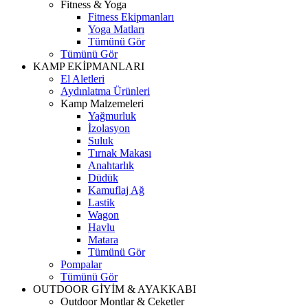
Fitness & Yoga
Fitness Ekipmanları
Yoga Matları
Tümünü Gör
Tümünü Gör
KAMP EKİPMANLARI
El Aletleri
Aydınlatma Ürünleri
Kamp Malzemeleri
Yağmurluk
İzolasyon
Suluk
Tırnak Makası
Anahtarlık
Düdük
Kamuflaj Ağ
Lastik
Wagon
Havlu
Matara
Tümünü Gör
Pompalar
Tümünü Gör
OUTDOOR GİYİM & AYAKKABI
Outdoor Montlar & Ceketler