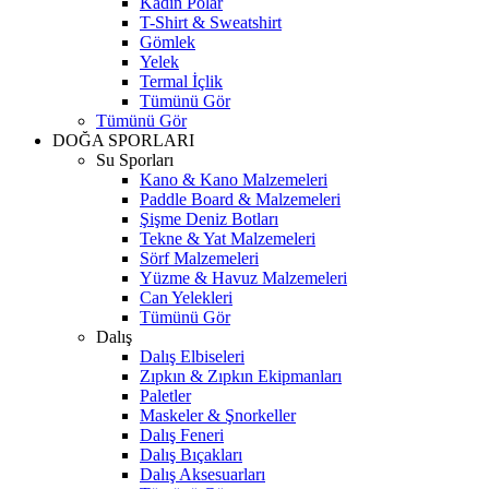
Kadın Polar
T-Shirt & Sweatshirt
Gömlek
Yelek
Termal İçlik
Tümünü Gör
Tümünü Gör
DOĞA SPORLARI
Su Sporları
Kano & Kano Malzemeleri
Paddle Board & Malzemeleri
Şişme Deniz Botları
Tekne & Yat Malzemeleri
Sörf Malzemeleri
Yüzme & Havuz Malzemeleri
Can Yelekleri
Tümünü Gör
Dalış
Dalış Elbiseleri
Zıpkın & Zıpkın Ekipmanları
Paletler
Maskeler & Şnorkeller
Dalış Feneri
Dalış Bıçakları
Dalış Aksesuarları