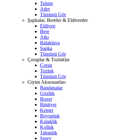
Tulum
Atlet
Tümünü Gör
Şapkalar, Bereler & Eldivenler
Eldiven
Bere
Atkı
Balaklava
Şapka
Tümünü Gör
Çoraplar & Tozluklar
Çorap
Tozluk
Tümünü Gör
Giyim Aksesuarları
Bandanalar
Gözlük
Boxer
Büstiyer
Kemer
Boyunluk
Kulaklık
Kolluk
Tabanlık
Sprey