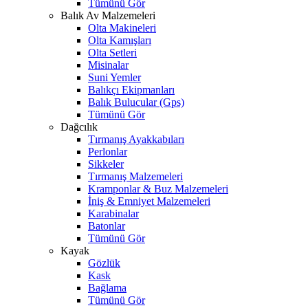
Tümünü Gör
Balık Av Malzemeleri
Olta Makineleri
Olta Kamışları
Olta Setleri
Misinalar
Suni Yemler
Balıkçı Ekipmanları
Balık Bulucular (Gps)
Tümünü Gör
Dağcılık
Tırmanış Ayakkabıları
Perlonlar
Sikkeler
Tırmanış Malzemeleri
Kramponlar & Buz Malzemeleri
İniş & Emniyet Malzemeleri
Karabinalar
Batonlar
Tümünü Gör
Kayak
Gözlük
Kask
Bağlama
Tümünü Gör