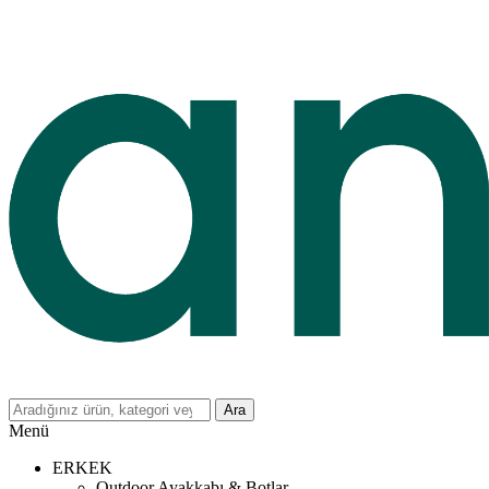
Ara
Menü
ERKEK
Outdoor Ayakkabı & Botlar