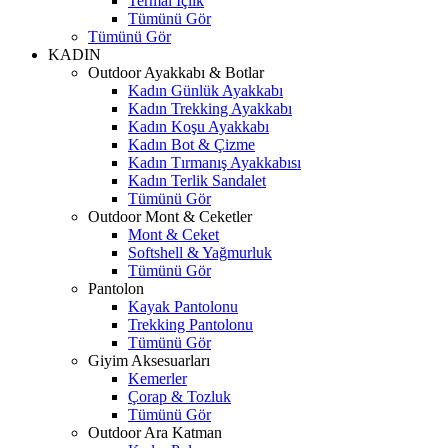
Termal İçlik
Tümünü Gör
Tümünü Gör
KADIN
Outdoor Ayakkabı & Botlar
Kadın Günlük Ayakkabı
Kadın Trekking Ayakkabı
Kadın Koşu Ayakkabı
Kadın Bot & Çizme
Kadın Tırmanış Ayakkabısı
Kadın Terlik Sandalet
Tümünü Gör
Outdoor Mont & Ceketler
Mont & Ceket
Softshell & Yağmurluk
Tümünü Gör
Pantolon
Kayak Pantolonu
Trekking Pantolonu
Tümünü Gör
Giyim Aksesuarları
Kemerler
Çorap & Tozluk
Tümünü Gör
Outdoor Ara Katman