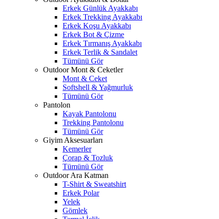
Erkek Günlük Ayakkabı
Erkek Trekking Ayakkabı
Erkek Koşu Ayakkabı
Erkek Bot & Çizme
Erkek Tırmanış Ayakkabı
Erkek Terlik & Sandalet
Tümünü Gör
Outdoor Mont & Ceketler
Mont & Ceket
Softshell & Yağmurluk
Tümünü Gör
Pantolon
Kayak Pantolonu
Trekking Pantolonu
Tümünü Gör
Giyim Aksesuarları
Kemerler
Çorap & Tozluk
Tümünü Gör
Outdoor Ara Katman
T-Shirt & Sweatshirt
Erkek Polar
Yelek
Gömlek