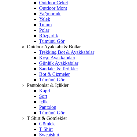
Outdoor Ceket
Outdoor Mont
Yağmurluk
Yelek
Tulum
Polar
Rüzgarlık
Tümünü Gör
Outdoor Ayakkabı & Botlar
Trekking Bot & Ayakkabılar
Koşu Ayakkabıları
Günlük Ayakkabılar
Sandalet & Terlikler
Bot & Çizmeler
Tümünü Gör
Pantolonlar & İçlikler
Kapri
Şort
İçlik
Pantolon
Tümünü Gör
T-Shirt & Gömlekler
Gömlek
T-Shirt
Sweatshirt