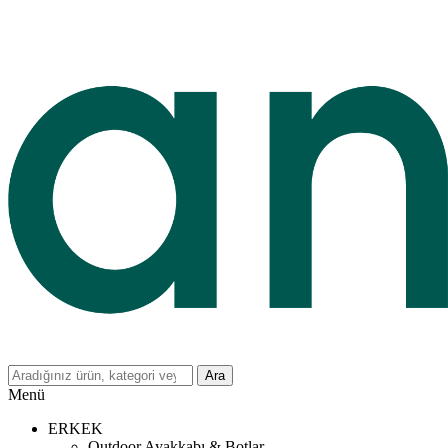
Ara
Menü
ERKEK
Outdoor Ayakkabı & Botlar