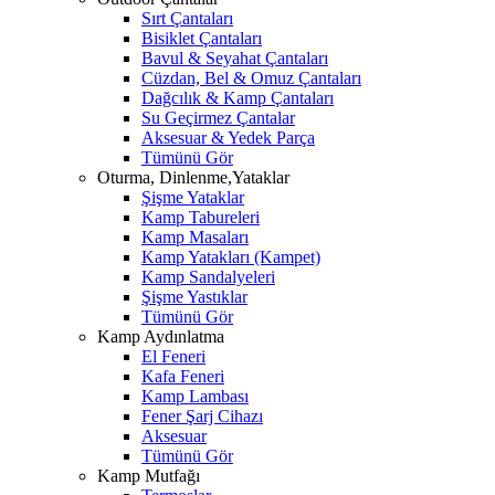
Sırt Çantaları
Bisiklet Çantaları
Bavul & Seyahat Çantaları
Cüzdan, Bel & Omuz Çantaları
Dağcılık & Kamp Çantaları
Su Geçirmez Çantalar
Aksesuar & Yedek Parça
Tümünü Gör
Oturma, Dinlenme,Yataklar
Şişme Yataklar
Kamp Tabureleri
Kamp Masaları
Kamp Yatakları (Kampet)
Kamp Sandalyeleri
Şişme Yastıklar
Tümünü Gör
Kamp Aydınlatma
El Feneri
Kafa Feneri
Kamp Lambası
Fener Şarj Cihazı
Aksesuar
Tümünü Gör
Kamp Mutfağı