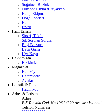
Outdoor Kamp
Soğutucu Buzluk
Outdoor Giyim & Ayakkabı
Kamp Ekipmanları
Doğa Sporları
Kadın
Erkek
Hızlı Erişim
Sipariş Takibi
Sık Sorulan Sorular
Bayi Başvuru
Bayii Girişi
Üye Kayıt
Hakkımızda
Biz kimiz
Mağazalar
Karaköy
Haramidere
Avcılar
Lojistik & Depo
Hadımköy
Adres & İletişim
Adres
E-5 Yanyolu Cad. No:196 34320 Avcılar / İstanbul
Telefon Numarası