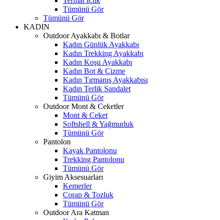
Termal İçlik
Tümünü Gör
Tümünü Gör
KADIN
Outdoor Ayakkabı & Botlar
Kadın Günlük Ayakkabı
Kadın Trekking Ayakkabı
Kadın Koşu Ayakkabı
Kadın Bot & Çizme
Kadın Tırmanış Ayakkabısı
Kadın Terlik Sandalet
Tümünü Gör
Outdoor Mont & Ceketler
Mont & Ceket
Softshell & Yağmurluk
Tümünü Gör
Pantolon
Kayak Pantolonu
Trekking Pantolonu
Tümünü Gör
Giyim Aksesuarları
Kemerler
Çorap & Tozluk
Tümünü Gör
Outdoor Ara Katman