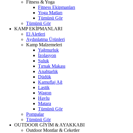
Fitness & Yoga
Fitness Ekipmanları
Yoga Matları
Tümünü Gör
Tümünü Gör
KAMP EKİPMANLARI
El Aletleri
Aydınlatma Ürünleri
Kamp Malzemeleri
Yağmurluk
İzolasyon
Suluk
Tırnak Makası
Anahtarlık
Düdük
Kamuflaj Ağ
Lastik
Wagon
Havlu
Matara
Tümünü Gör
Pompalar
Tümünü Gör
OUTDOOR GİYİM & AYAKKABI
Outdoor Montlar & Ceketler