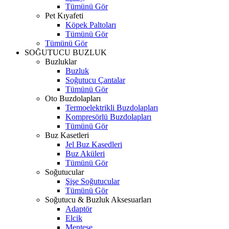
Tümünü Gör
Pet Kıyafeti
Köpek Paltoları
Tümünü Gör
Tümünü Gör
SOĞUTUCU BUZLUK
Buzluklar
Buzluk
Soğutucu Çantalar
Tümünü Gör
Oto Buzdolapları
Termoelektrikli Buzdolapları
Kompresörlü Buzdolapları
Tümünü Gör
Buz Kasetleri
Jel Buz Kasedleri
Buz Aküleri
Tümünü Gör
Soğutucular
Şişe Soğutucular
Tümünü Gör
Soğutucu & Buzluk Aksesuarları
Adaptör
Elcik
Menteşe