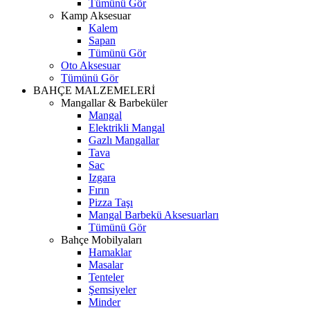
Tümünü Gör
Kamp Aksesuar
Kalem
Sapan
Tümünü Gör
Oto Aksesuar
Tümünü Gör
BAHÇE MALZEMELERİ
Mangallar & Barbeküler
Mangal
Elektrikli Mangal
Gazlı Mangallar
Tava
Sac
Izgara
Fırın
Pizza Taşı
Mangal Barbekü Aksesuarları
Tümünü Gör
Bahçe Mobilyaları
Hamaklar
Masalar
Tenteler
Şemsiyeler
Minder