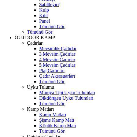
Sabitleyici
Kulp
Kilit
Panel
Tümünü Gör
Tümünü Gör
OUTDOOR KAMP
Çadırlar
Mevsimlik Çadırlar
3 Mevsim Çadırlar
4 Mevsim Çadırlar
5 Mevsim Çadırlar
Plaj Çadırları
Çadır Aksesuarları
Tümünü Gör
Uyku Tulumu
Mumya Tipi Uyku Tulumları
Dikdörtgen Uyku Tulumları
Tümünü Gör
Kamp Matları
Kamp Matları
Şişme Kamp Matı
Köpük Kamp Matı
Tümünü Gör
Outdoor Çantalar