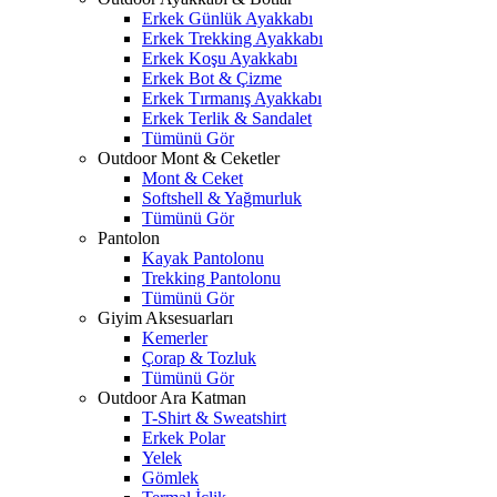
Erkek Günlük Ayakkabı
Erkek Trekking Ayakkabı
Erkek Koşu Ayakkabı
Erkek Bot & Çizme
Erkek Tırmanış Ayakkabı
Erkek Terlik & Sandalet
Tümünü Gör
Outdoor Mont & Ceketler
Mont & Ceket
Softshell & Yağmurluk
Tümünü Gör
Pantolon
Kayak Pantolonu
Trekking Pantolonu
Tümünü Gör
Giyim Aksesuarları
Kemerler
Çorap & Tozluk
Tümünü Gör
Outdoor Ara Katman
T-Shirt & Sweatshirt
Erkek Polar
Yelek
Gömlek