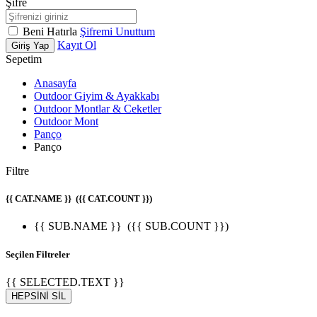
Şifre
Beni Hatırla
Şifremi Unuttum
Kayıt Ol
Giriş Yap
Sepetim
Anasayfa
Outdoor Giyim & Ayakkabı
Outdoor Montlar & Ceketler
Outdoor Mont
Panço
Panço
Filtre
{{ CAT.NAME }}
({{ CAT.COUNT }})
{{ SUB.NAME }}
({{ SUB.COUNT }})
Seçilen Filtreler
{{ SELECTED.TEXT }}
HEPSİNİ SİL