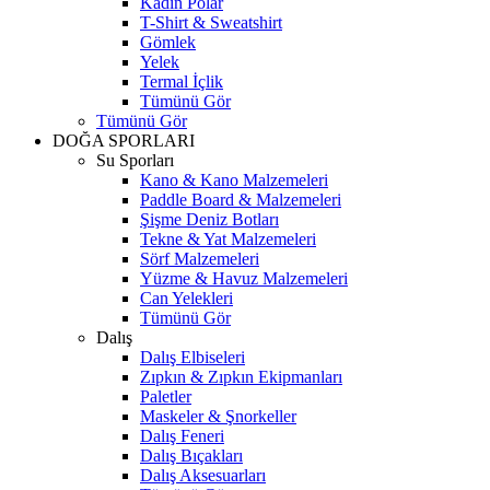
Kadın Polar
T-Shirt & Sweatshirt
Gömlek
Yelek
Termal İçlik
Tümünü Gör
Tümünü Gör
DOĞA SPORLARI
Su Sporları
Kano & Kano Malzemeleri
Paddle Board & Malzemeleri
Şişme Deniz Botları
Tekne & Yat Malzemeleri
Sörf Malzemeleri
Yüzme & Havuz Malzemeleri
Can Yelekleri
Tümünü Gör
Dalış
Dalış Elbiseleri
Zıpkın & Zıpkın Ekipmanları
Paletler
Maskeler & Şnorkeller
Dalış Feneri
Dalış Bıçakları
Dalış Aksesuarları