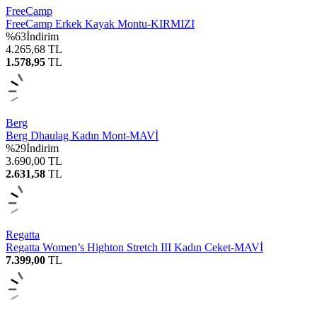
FreeCamp
FreeCamp Erkek Kayak Montu-KIRMIZI
%
63
İndirim
4.265,68
TL
1.578,95
TL
Berg
Berg Dhaulag Kadın Mont-MAVİ
%
29
İndirim
3.690,00
TL
2.631,58
TL
Regatta
Regatta Women’s Highton Stretch III Kadın Ceket-MAVİ
7.399,00
TL