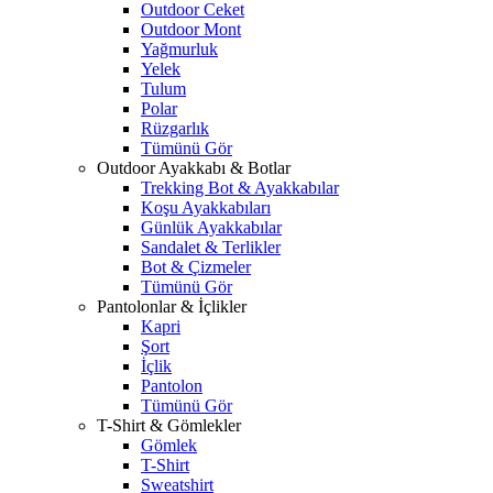
Outdoor Ceket
Outdoor Mont
Yağmurluk
Yelek
Tulum
Polar
Rüzgarlık
Tümünü Gör
Outdoor Ayakkabı & Botlar
Trekking Bot & Ayakkabılar
Koşu Ayakkabıları
Günlük Ayakkabılar
Sandalet & Terlikler
Bot & Çizmeler
Tümünü Gör
Pantolonlar & İçlikler
Kapri
Şort
İçlik
Pantolon
Tümünü Gör
T-Shirt & Gömlekler
Gömlek
T-Shirt
Sweatshirt