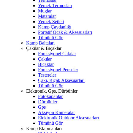
Termoslar
Yemek Termosları
Muglar
Mataralar
Yemek Setleri
Kamp Çaydanlığı
Portatif Ocak & Aksesuarları
Tümünü Gör
Kamp Baltaları
Çakılar & Bıçaklar
Fonksiyonel Çakılar
Çakılar
Bıçaklar
Fonksiyonel Penseler
Testereler
Çakı, Bıçak Aksesuarları
Tümünü Gör
Elektronik, Gps, Dürbünler
Fotokapanlar
Dürbünler
Gps
Aksiyon Kameralar
Elektronik Outdoor Aksesuarları
Tümünü Gör
Kamp Ekipmanları