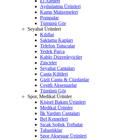
El Aletleri
Aydınlatma Ürünleri
Kamp Malzemeleri
Pompalar
Tümünü Gör
Seyahat Ürünleri
Kılıflar
Saklama Kapları
Telefon Tutucular
Yedek Parça
Kablo Düzenleyiciler
Zincirler
Seyahat Çantaları
Çanta Kilitleri
Gizli Çanta & Cüzdanlar
Çeşitli Aksesuarlar
Tümünü Gör
Spor, Medikal Ürünler
Kişisel Bakım Ürünleri
Medikal Ürünler
İlk Yardım Çantaları
Bel Kemerleri
Sıcak Soğuk Torbalar
Tabanlıklar
Spor Aksesuar Ürünleri