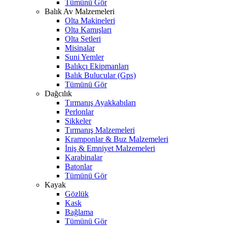
Tümünü Gör
Balık Av Malzemeleri
Olta Makineleri
Olta Kamışları
Olta Setleri
Misinalar
Suni Yemler
Balıkçı Ekipmanları
Balık Bulucular (Gps)
Tümünü Gör
Dağcılık
Tırmanış Ayakkabıları
Perlonlar
Sikkeler
Tırmanış Malzemeleri
Kramponlar & Buz Malzemeleri
İniş & Emniyet Malzemeleri
Karabinalar
Batonlar
Tümünü Gör
Kayak
Gözlük
Kask
Bağlama
Tümünü Gör