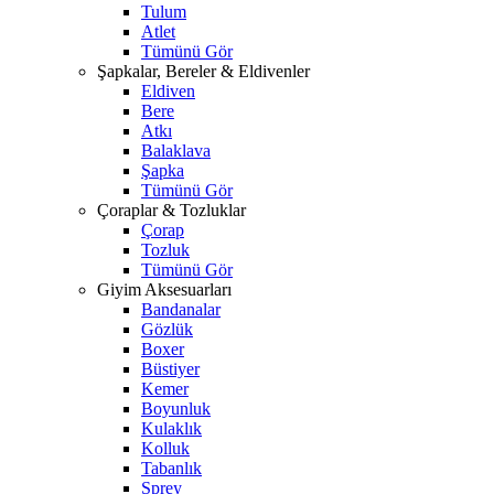
Tulum
Atlet
Tümünü Gör
Şapkalar, Bereler & Eldivenler
Eldiven
Bere
Atkı
Balaklava
Şapka
Tümünü Gör
Çoraplar & Tozluklar
Çorap
Tozluk
Tümünü Gör
Giyim Aksesuarları
Bandanalar
Gözlük
Boxer
Büstiyer
Kemer
Boyunluk
Kulaklık
Kolluk
Tabanlık
Sprey