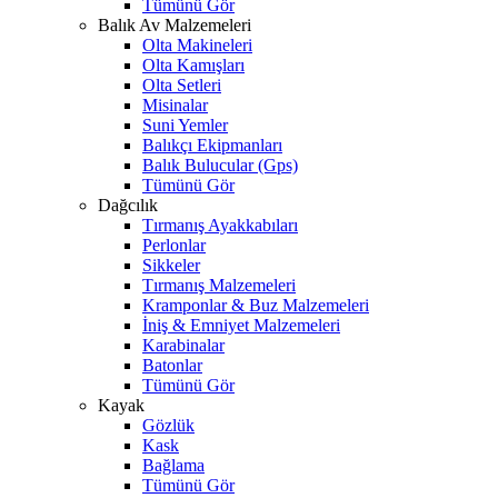
Tümünü Gör
Balık Av Malzemeleri
Olta Makineleri
Olta Kamışları
Olta Setleri
Misinalar
Suni Yemler
Balıkçı Ekipmanları
Balık Bulucular (Gps)
Tümünü Gör
Dağcılık
Tırmanış Ayakkabıları
Perlonlar
Sikkeler
Tırmanış Malzemeleri
Kramponlar & Buz Malzemeleri
İniş & Emniyet Malzemeleri
Karabinalar
Batonlar
Tümünü Gör
Kayak
Gözlük
Kask
Bağlama
Tümünü Gör