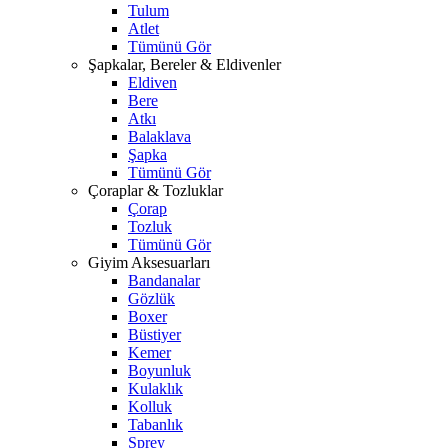
Tulum
Atlet
Tümünü Gör
Şapkalar, Bereler & Eldivenler
Eldiven
Bere
Atkı
Balaklava
Şapka
Tümünü Gör
Çoraplar & Tozluklar
Çorap
Tozluk
Tümünü Gör
Giyim Aksesuarları
Bandanalar
Gözlük
Boxer
Büstiyer
Kemer
Boyunluk
Kulaklık
Kolluk
Tabanlık
Sprey