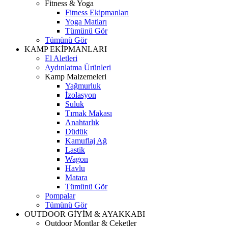
Fitness & Yoga
Fitness Ekipmanları
Yoga Matları
Tümünü Gör
Tümünü Gör
KAMP EKİPMANLARI
El Aletleri
Aydınlatma Ürünleri
Kamp Malzemeleri
Yağmurluk
İzolasyon
Suluk
Tırnak Makası
Anahtarlık
Düdük
Kamuflaj Ağ
Lastik
Wagon
Havlu
Matara
Tümünü Gör
Pompalar
Tümünü Gör
OUTDOOR GİYİM & AYAKKABI
Outdoor Montlar & Ceketler