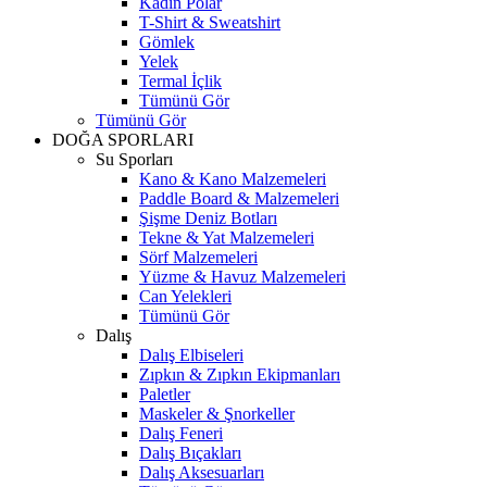
Kadın Polar
T-Shirt & Sweatshirt
Gömlek
Yelek
Termal İçlik
Tümünü Gör
Tümünü Gör
DOĞA SPORLARI
Su Sporları
Kano & Kano Malzemeleri
Paddle Board & Malzemeleri
Şişme Deniz Botları
Tekne & Yat Malzemeleri
Sörf Malzemeleri
Yüzme & Havuz Malzemeleri
Can Yelekleri
Tümünü Gör
Dalış
Dalış Elbiseleri
Zıpkın & Zıpkın Ekipmanları
Paletler
Maskeler & Şnorkeller
Dalış Feneri
Dalış Bıçakları
Dalış Aksesuarları