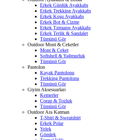
Erkek Günlük Ayakkabı
Erkek Trekking Ayakkabı
Erkek Koşu Ayakkabı
Erkek Bot & Çizme
Erkek Tırmanış Ayakkabı
Erkek Terlik & Sandalet
Tümünü Gör
Outdoor Mont & Ceketler
Mont & Ceket
Softshell & Yağmurluk
Tümünü Gör
Pantolon
Kayak Pantolonu
Trekking Pantolonu
Tümünü Gör
Giyim Aksesuarları
Kemerler
Çorap & Tozluk
Tümünü Gör
Outdoor Ara Katman
T-Shirt & Sweatshirt
Erkek Polar
Yelek
Gömlek