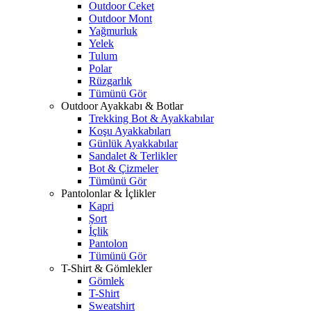
Outdoor Ceket
Outdoor Mont
Yağmurluk
Yelek
Tulum
Polar
Rüzgarlık
Tümünü Gör
Outdoor Ayakkabı & Botlar
Trekking Bot & Ayakkabılar
Koşu Ayakkabıları
Günlük Ayakkabılar
Sandalet & Terlikler
Bot & Çizmeler
Tümünü Gör
Pantolonlar & İçlikler
Kapri
Şort
İçlik
Pantolon
Tümünü Gör
T-Shirt & Gömlekler
Gömlek
T-Shirt
Sweatshirt