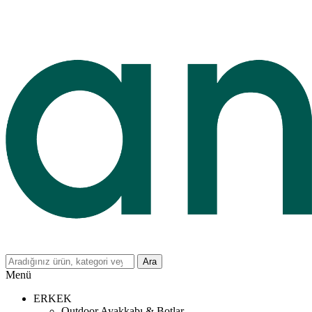
Ara
Menü
ERKEK
Outdoor Ayakkabı & Botlar