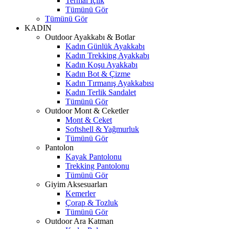
Termal İçlik
Tümünü Gör
Tümünü Gör
KADIN
Outdoor Ayakkabı & Botlar
Kadın Günlük Ayakkabı
Kadın Trekking Ayakkabı
Kadın Koşu Ayakkabı
Kadın Bot & Çizme
Kadın Tırmanış Ayakkabısı
Kadın Terlik Sandalet
Tümünü Gör
Outdoor Mont & Ceketler
Mont & Ceket
Softshell & Yağmurluk
Tümünü Gör
Pantolon
Kayak Pantolonu
Trekking Pantolonu
Tümünü Gör
Giyim Aksesuarları
Kemerler
Çorap & Tozluk
Tümünü Gör
Outdoor Ara Katman