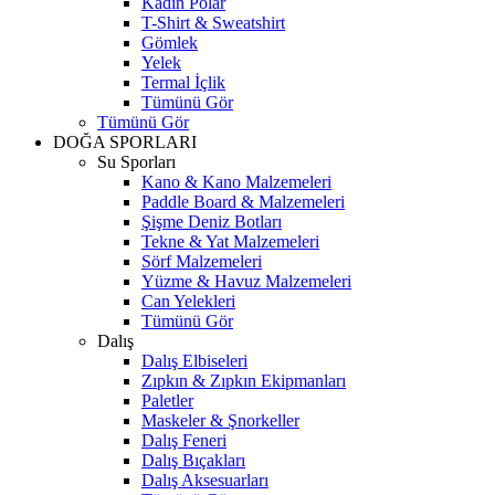
Kadın Polar
T-Shirt & Sweatshirt
Gömlek
Yelek
Termal İçlik
Tümünü Gör
Tümünü Gör
DOĞA SPORLARI
Su Sporları
Kano & Kano Malzemeleri
Paddle Board & Malzemeleri
Şişme Deniz Botları
Tekne & Yat Malzemeleri
Sörf Malzemeleri
Yüzme & Havuz Malzemeleri
Can Yelekleri
Tümünü Gör
Dalış
Dalış Elbiseleri
Zıpkın & Zıpkın Ekipmanları
Paletler
Maskeler & Şnorkeller
Dalış Feneri
Dalış Bıçakları
Dalış Aksesuarları