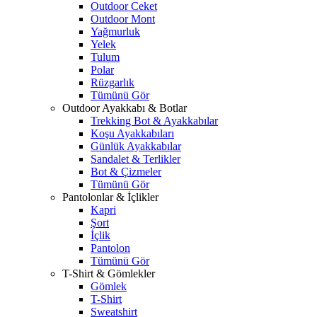
Outdoor Ceket
Outdoor Mont
Yağmurluk
Yelek
Tulum
Polar
Rüzgarlık
Tümünü Gör
Outdoor Ayakkabı & Botlar
Trekking Bot & Ayakkabılar
Koşu Ayakkabıları
Günlük Ayakkabılar
Sandalet & Terlikler
Bot & Çizmeler
Tümünü Gör
Pantolonlar & İçlikler
Kapri
Şort
İçlik
Pantolon
Tümünü Gör
T-Shirt & Gömlekler
Gömlek
T-Shirt
Sweatshirt