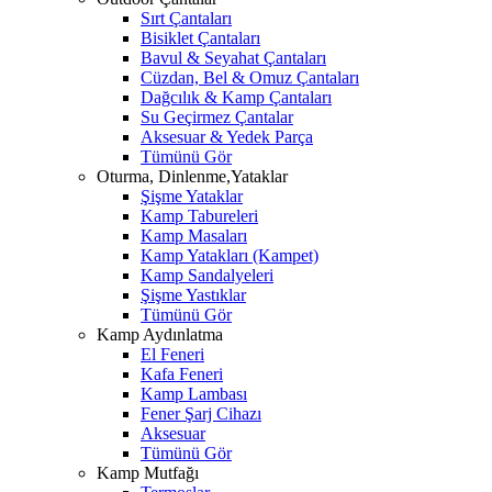
Sırt Çantaları
Bisiklet Çantaları
Bavul & Seyahat Çantaları
Cüzdan, Bel & Omuz Çantaları
Dağcılık & Kamp Çantaları
Su Geçirmez Çantalar
Aksesuar & Yedek Parça
Tümünü Gör
Oturma, Dinlenme,Yataklar
Şişme Yataklar
Kamp Tabureleri
Kamp Masaları
Kamp Yatakları (Kampet)
Kamp Sandalyeleri
Şişme Yastıklar
Tümünü Gör
Kamp Aydınlatma
El Feneri
Kafa Feneri
Kamp Lambası
Fener Şarj Cihazı
Aksesuar
Tümünü Gör
Kamp Mutfağı