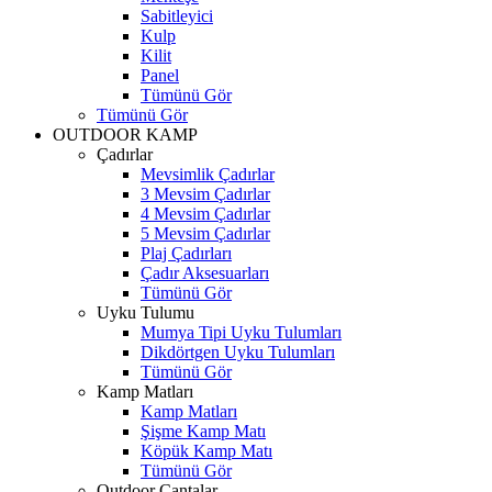
Sabitleyici
Kulp
Kilit
Panel
Tümünü Gör
Tümünü Gör
OUTDOOR KAMP
Çadırlar
Mevsimlik Çadırlar
3 Mevsim Çadırlar
4 Mevsim Çadırlar
5 Mevsim Çadırlar
Plaj Çadırları
Çadır Aksesuarları
Tümünü Gör
Uyku Tulumu
Mumya Tipi Uyku Tulumları
Dikdörtgen Uyku Tulumları
Tümünü Gör
Kamp Matları
Kamp Matları
Şişme Kamp Matı
Köpük Kamp Matı
Tümünü Gör
Outdoor Çantalar