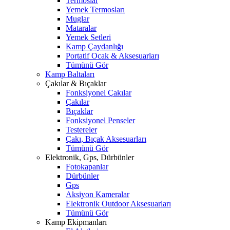
Termoslar
Yemek Termosları
Muglar
Mataralar
Yemek Setleri
Kamp Çaydanlığı
Portatif Ocak & Aksesuarları
Tümünü Gör
Kamp Baltaları
Çakılar & Bıçaklar
Fonksiyonel Çakılar
Çakılar
Bıçaklar
Fonksiyonel Penseler
Testereler
Çakı, Bıçak Aksesuarları
Tümünü Gör
Elektronik, Gps, Dürbünler
Fotokapanlar
Dürbünler
Gps
Aksiyon Kameralar
Elektronik Outdoor Aksesuarları
Tümünü Gör
Kamp Ekipmanları