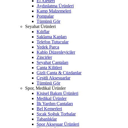
El Aletleri
Aydınlatma Ürünleri
Kamp Malzemeleri
Pompalar
Tümünü Gör
Seyahat Ürünleri
Kılıflar
Saklama Kapları
Telefon Tutucular
Yedek Parça
Kablo Düzenleyiciler
Zincirler
Seyahat Çantaları
Çanta Kilitleri
Gizli Çanta & Cüzdanlar
Çeşitli Aksesuarlar
Tümünü Gör
Spor, Medikal Ürünler
Kişisel Bakım Ürünleri
Medikal Ürünler
İlk Yardım Çantaları
Bel Kemerleri
Sıcak Soğuk Torbalar
Tabanlıklar
Spor Aksesuar Ürünleri