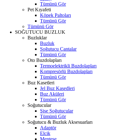
Tümünü Gör
Pet Kıyafeti
Köpek Paltoları
Tümünü Gör
Tümünü Gör
SOĞUTUCU BUZLUK
Buzluklar
Buzluk
Soğutucu Çantalar
Tümünü Gör
Oto Buzdolapları
Termoelektrikli Buzdolapları
Kompresörlü Buzdolapları
Tümünü Gör
Buz Kasetleri
Jel Buz Kasedleri
Buz Aküleri
Tümünü Gör
Soğutucular
Şişe Soğutucular
Tümünü Gör
Soğutucu & Buzluk Aksesuarları
Adaptör
Elcik
Menteşe