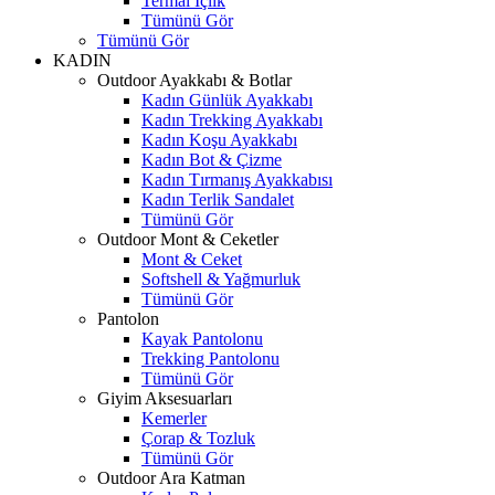
Termal İçlik
Tümünü Gör
Tümünü Gör
KADIN
Outdoor Ayakkabı & Botlar
Kadın Günlük Ayakkabı
Kadın Trekking Ayakkabı
Kadın Koşu Ayakkabı
Kadın Bot & Çizme
Kadın Tırmanış Ayakkabısı
Kadın Terlik Sandalet
Tümünü Gör
Outdoor Mont & Ceketler
Mont & Ceket
Softshell & Yağmurluk
Tümünü Gör
Pantolon
Kayak Pantolonu
Trekking Pantolonu
Tümünü Gör
Giyim Aksesuarları
Kemerler
Çorap & Tozluk
Tümünü Gör
Outdoor Ara Katman