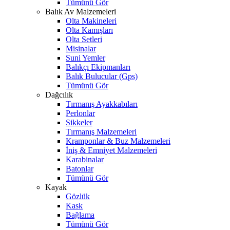
Tümünü Gör
Balık Av Malzemeleri
Olta Makineleri
Olta Kamışları
Olta Setleri
Misinalar
Suni Yemler
Balıkçı Ekipmanları
Balık Bulucular (Gps)
Tümünü Gör
Dağcılık
Tırmanış Ayakkabıları
Perlonlar
Sikkeler
Tırmanış Malzemeleri
Kramponlar & Buz Malzemeleri
İniş & Emniyet Malzemeleri
Karabinalar
Batonlar
Tümünü Gör
Kayak
Gözlük
Kask
Bağlama
Tümünü Gör