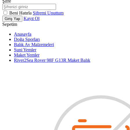
Şifre
Beni Hatırla
Şifremi Unuttum
Kayıt Ol
Giriş Yap
Sepetim
Anasayfa
Doğa Sporları
Balık Av Malzemeleri
Suni Yemler
Maket Yemler
River2Sea Rover 98F G13R Maket Balık