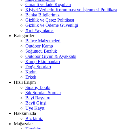
Garanti ve İade Koşulları
Kişisel Verilerin Korunması ve İşlenmesi Politikası
Banka Bilgilerimiz
Gizlilik ve Çerez Politikası
Gizlilik ve Ödeme Güvenliği
Xml Yayınlama
Kategoriler
Bahçe Malzemeleri
Outdoor Kamp
Soğutucu Buzluk
Outdoor Giyim & Ayakkabı
Kamp Ekipmanları
Doğa Sporları
Kadın
Erkek
Hızlı Erişim
Sipariş Takibi
Sık Sorulan Sorular
Bayi Başvuru
Bayii Girişi
Üye Kayıt
Hakkımızda
Biz kimiz
Mağazalar
Karaköy