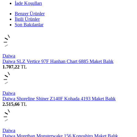
İade Koşulları
Benzer Ürünler
İlgili Ürünler
Son Bakılanlar
Daiwa
Daiwa SLZ Vertice 97F Hanhan Chart 6885 Maket Balık
1.707,22
TL
Daiwa
Daiwa Shoreline Shiner Z140F Kohada 4193 Maket Balık
2.515,66
TL
Daiwa
Daiwa Morethan Monsterwake 156 Konoshiro Maket Balık