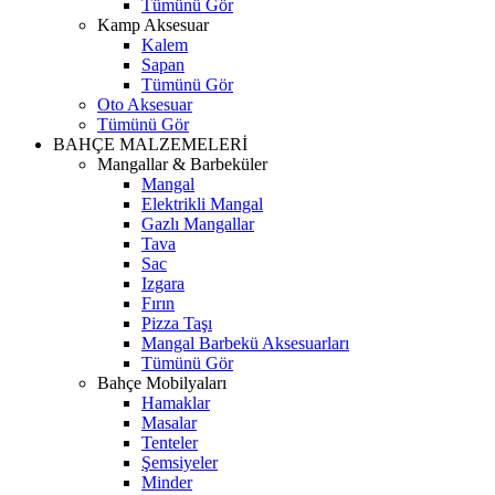
Tümünü Gör
Kamp Aksesuar
Kalem
Sapan
Tümünü Gör
Oto Aksesuar
Tümünü Gör
BAHÇE MALZEMELERİ
Mangallar & Barbeküler
Mangal
Elektrikli Mangal
Gazlı Mangallar
Tava
Sac
Izgara
Fırın
Pizza Taşı
Mangal Barbekü Aksesuarları
Tümünü Gör
Bahçe Mobilyaları
Hamaklar
Masalar
Tenteler
Şemsiyeler
Minder