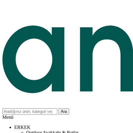
Ara
Menü
ERKEK
Outdoor Ayakkabı & Botlar