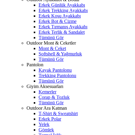
Erkek Günlük Ayakkabı
Erkek Trekking Ayakkabı
Erkek Koşu Ayakkabı
Erkek Bot & Çizme
Erkek Tırmanış Ayakkabı
Erkek Terlik & Sandalet
Tümünü Gör
Outdoor Mont & Ceketler
Mont & Ceket
Softshell & Yağmurluk
Tümünü Gör
Pantolon
Kayak Pantolonu
Trekking Pantolonu
Tümünü Gör
Giyim Aksesuarları
Kemerler
Çorap & Tozluk
Tümünü Gör
Outdoor Ara Katman
T-Shirt & Sweatshirt
Erkek Polar
Yelek
Gömlek