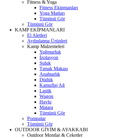
Fitness & Yoga
Fitness Ekipmanları
Yoga Matları
Tümünü Gör
Tümünü Gör
KAMP EKİPMANLARI
El Aletleri
Aydınlatma Ürünleri
Kamp Malzemeleri
Yağmurluk
İzolasyon
Suluk
Tırnak Makası
Anahtarlık
Düdük
Kamuflaj Ağ
Lastik
Wagon
Havlu
Matara
Tümünü Gör
Pompalar
Tümünü Gör
OUTDOOR GİYİM & AYAKKABI
Outdoor Montlar & Ceketler