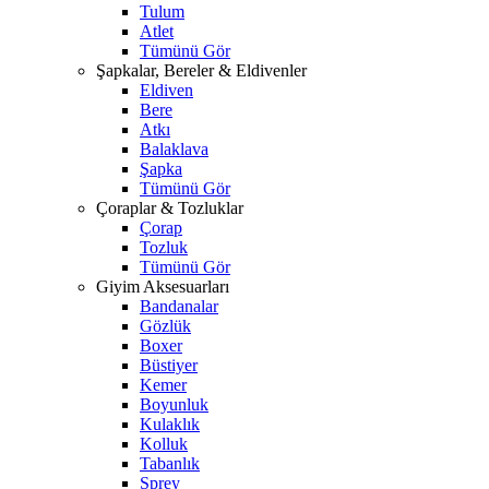
Tulum
Atlet
Tümünü Gör
Şapkalar, Bereler & Eldivenler
Eldiven
Bere
Atkı
Balaklava
Şapka
Tümünü Gör
Çoraplar & Tozluklar
Çorap
Tozluk
Tümünü Gör
Giyim Aksesuarları
Bandanalar
Gözlük
Boxer
Büstiyer
Kemer
Boyunluk
Kulaklık
Kolluk
Tabanlık
Sprey