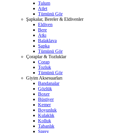
Tulum
Atlet
Tümünü Gör
Şapkalar, Bereler & Eldivenler
Eldiven
Bere
Atkı
Balaklava
Şapka
Tümünü Gör
Çoraplar & Tozluklar
Çorap
Tozluk
Tümünü Gör
Giyim Aksesuarları
Bandanalar
Gözlük
Boxer
Büstiyer
Kemer
Boyunluk
Kulaklık
Kolluk
Tabanlık
Sprey