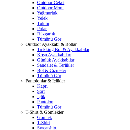
Outdoor Ceket
Outdoor Mont
Yağmurluk
Yelek
Tulum
Polar
Rüzgarlık
Tümünü Gör
Outdoor Ayakkabı & Botlar
Trekking Bot & Ayakkabılar
Koşu Ayakkabıları
Günlük Ayakkabılar
Sandalet & Terlikler
Bot & Çizmeler
Tümünü Gör
Pantolonlar & İçlikler
Kapri
Şort
İçlik
Pantolon
Tümünü Gör
T-Shirt & Gömlekler
Gömlek
T-Shirt
Sweatshirt