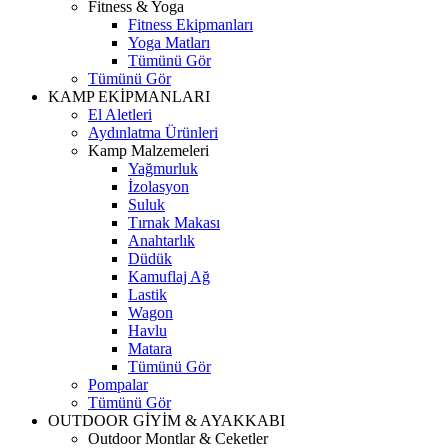
Fitness & Yoga
Fitness Ekipmanları
Yoga Matları
Tümünü Gör
Tümünü Gör
KAMP EKİPMANLARI
El Aletleri
Aydınlatma Ürünleri
Kamp Malzemeleri
Yağmurluk
İzolasyon
Suluk
Tırnak Makası
Anahtarlık
Düdük
Kamuflaj Ağ
Lastik
Wagon
Havlu
Matara
Tümünü Gör
Pompalar
Tümünü Gör
OUTDOOR GİYİM & AYAKKABI
Outdoor Montlar & Ceketler