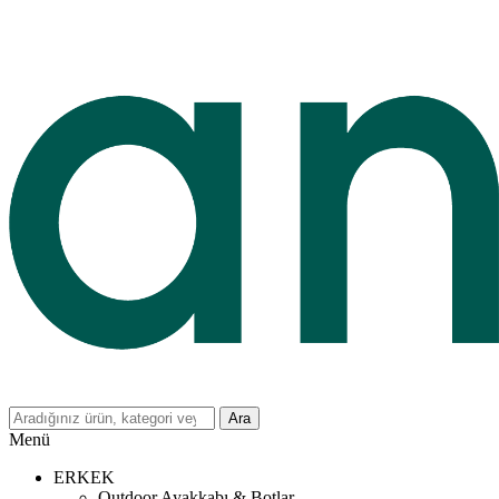
Ara
Menü
ERKEK
Outdoor Ayakkabı & Botlar