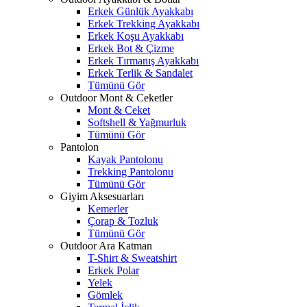
Erkek Günlük Ayakkabı
Erkek Trekking Ayakkabı
Erkek Koşu Ayakkabı
Erkek Bot & Çizme
Erkek Tırmanış Ayakkabı
Erkek Terlik & Sandalet
Tümünü Gör
Outdoor Mont & Ceketler
Mont & Ceket
Softshell & Yağmurluk
Tümünü Gör
Pantolon
Kayak Pantolonu
Trekking Pantolonu
Tümünü Gör
Giyim Aksesuarları
Kemerler
Çorap & Tozluk
Tümünü Gör
Outdoor Ara Katman
T-Shirt & Sweatshirt
Erkek Polar
Yelek
Gömlek