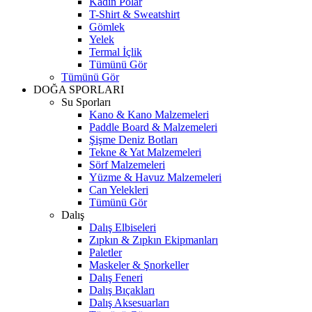
Kadın Polar
T-Shirt & Sweatshirt
Gömlek
Yelek
Termal İçlik
Tümünü Gör
Tümünü Gör
DOĞA SPORLARI
Su Sporları
Kano & Kano Malzemeleri
Paddle Board & Malzemeleri
Şişme Deniz Botları
Tekne & Yat Malzemeleri
Sörf Malzemeleri
Yüzme & Havuz Malzemeleri
Can Yelekleri
Tümünü Gör
Dalış
Dalış Elbiseleri
Zıpkın & Zıpkın Ekipmanları
Paletler
Maskeler & Şnorkeller
Dalış Feneri
Dalış Bıçakları
Dalış Aksesuarları