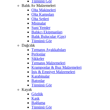
Tümünü Gör
Balık Av Malzemeleri
Olta Makineleri
Olta Kamışları
Olta Setleri
Misinalar
Suni Yemler
Balıkçı Ekipmanları
Balık Bulucular (Gps)
Tümünü Gör
Dağcılık
Tırmanış Ayakkabıları
Perlonlar
Sikkeler
Tırmanış Malzemeleri
Kramponlar & Buz Malzemeleri
İniş & Emniyet Malzemeleri
Karabinalar
Batonlar
Tümünü Gör
Kayak
Gözlük
Kask
Bağlama
Tümünü Gör