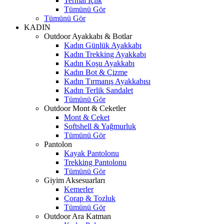
Termal İçlik
Tümünü Gör
Tümünü Gör
KADIN
Outdoor Ayakkabı & Botlar
Kadın Günlük Ayakkabı
Kadın Trekking Ayakkabı
Kadın Koşu Ayakkabı
Kadın Bot & Çizme
Kadın Tırmanış Ayakkabısı
Kadın Terlik Sandalet
Tümünü Gör
Outdoor Mont & Ceketler
Mont & Ceket
Softshell & Yağmurluk
Tümünü Gör
Pantolon
Kayak Pantolonu
Trekking Pantolonu
Tümünü Gör
Giyim Aksesuarları
Kemerler
Çorap & Tozluk
Tümünü Gör
Outdoor Ara Katman