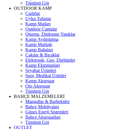
Tümünü Gör
OUTDOOR KAMP
Çadırlar
Uyku Tulumu
Kamp Matları
Outdoor Çantalar
Oturma, Dinlenme,Yataklar
Kamp Aydınlatma
Kamp Mutfağı
Kamp Baltaları
Çakılar & Bıçaklar
Elektronik, Gps, Dürbünler
Kamp Ekipmanları
Seyahat Ürünleri
Spor, Medikal Ürünler
Kamp Aksesuar
Oto Aksesuar
Tümünü Gör
BAHÇE MALZEMELERİ
Mangallar & Barbeküler
Bahçe Mobilyaları
Güneş Enerji Sistemleri
Bahçe Aksesuarları
Tümünü Gör
OUTLET