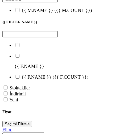
{{ M.NAME }}
({{ M.COUNT }})
{{ FILTER.NAME }}
{{ F.NAME }}
{{ F.NAME }}
({{ F.COUNT }})
Stoktakiler
İndirimli
Yeni
Fiyat
Seçimi Filtrele
Filtre