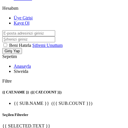
Hesabım
Üye Girişi
Kayıt Ol
Beni Hatırla
Şifremi Unuttum
Giriş Yap
Sepetim
Anasayfa
Siweida
Filtre
{{ CAT.NAME }}
({{ CAT.COUNT }})
{{ SUB.NAME }}
({{ SUB.COUNT }})
Seçilen Filtreler
{{ SELECTED.TEXT }}