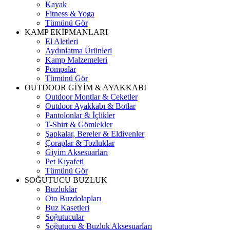
Kayak
Fitness & Yoga
Tümünü Gör
KAMP EKİPMANLARI
El Aletleri
Aydınlatma Ürünleri
Kamp Malzemeleri
Pompalar
Tümünü Gör
OUTDOOR GİYİM & AYAKKABI
Outdoor Montlar & Ceketler
Outdoor Ayakkabı & Botlar
Pantolonlar & İçlikler
T-Shirt & Gömlekler
Şapkalar, Bereler & Eldivenler
Çoraplar & Tozluklar
Giyim Aksesuarları
Pet Kıyafeti
Tümünü Gör
SOĞUTUCU BUZLUK
Buzluklar
Oto Buzdolapları
Buz Kasetleri
Soğutucular
Soğutucu & Buzluk Aksesuarları