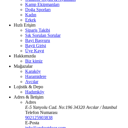
Kamp Ekipmanları
Doğa Sporları
Kadın
Erkek
Hızlı Erişim
Sipariş Takibi
Sık Sorulan Sorular
Bayi Başvuru
Bayii Girişi
Üye Kayıt
Hakkımızda
Biz kimiz
Mağazalar
Karaköy
Haramidere
Avcılar
Lojistik & Depo
Hadımköy
Adres & İletişim
Adres
E-5 Yanyolu Cad. No:196 34320 Avcılar / İstanbul
Telefon Numarası
902125903838
E-Posta
info@andoutdoor.com