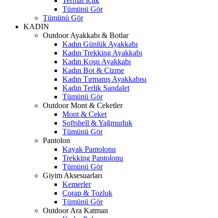
Termal İçlik
Tümünü Gör
Tümünü Gör
KADIN
Outdoor Ayakkabı & Botlar
Kadın Günlük Ayakkabı
Kadın Trekking Ayakkabı
Kadın Koşu Ayakkabı
Kadın Bot & Çizme
Kadın Tırmanış Ayakkabısı
Kadın Terlik Sandalet
Tümünü Gör
Outdoor Mont & Ceketler
Mont & Ceket
Softshell & Yağmurluk
Tümünü Gör
Pantolon
Kayak Pantolonu
Trekking Pantolonu
Tümünü Gör
Giyim Aksesuarları
Kemerler
Çorap & Tozluk
Tümünü Gör
Outdoor Ara Katman