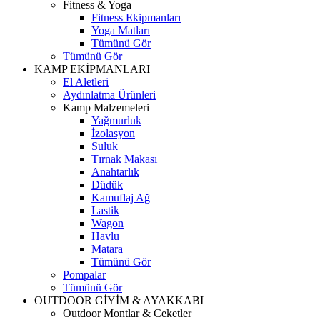
Fitness & Yoga
Fitness Ekipmanları
Yoga Matları
Tümünü Gör
Tümünü Gör
KAMP EKİPMANLARI
El Aletleri
Aydınlatma Ürünleri
Kamp Malzemeleri
Yağmurluk
İzolasyon
Suluk
Tırnak Makası
Anahtarlık
Düdük
Kamuflaj Ağ
Lastik
Wagon
Havlu
Matara
Tümünü Gör
Pompalar
Tümünü Gör
OUTDOOR GİYİM & AYAKKABI
Outdoor Montlar & Ceketler