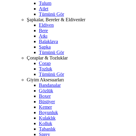
Tulum
Atlet
Tümünü Gör
Şapkalar, Bereler & Eldivenler
Eldiven
Bere
Atkı
Balaklava
Şapka
Tümünü Gör
Çoraplar & Tozluklar
Çorap
Tozluk
Tümünü Gör
Giyim Aksesuarları
Bandanalar
Gözlük
Boxer
Büstiyer
Kemer
Boyunluk
Kulaklık
Kolluk
Tabanlık
Sprey