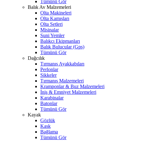
Tümünü Gör
Balık Av Malzemeleri
Olta Makineleri
Olta Kamışları
Olta Setleri
Misinalar
Suni Yemler
Balıkçı Ekipmanları
Balık Bulucular (Gps)
Tümünü Gör
Dağcılık
Tırmanış Ayakkabıları
Perlonlar
Sikkeler
Tırmanış Malzemeleri
Kramponlar & Buz Malzemeleri
İniş & Emniyet Malzemeleri
Karabinalar
Batonlar
Tümünü Gör
Kayak
Gözlük
Kask
Bağlama
Tümünü Gör