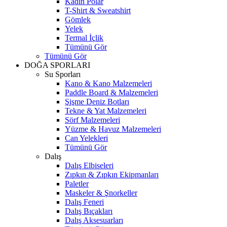
Kadın Polar
T-Shirt & Sweatshirt
Gömlek
Yelek
Termal İçlik
Tümünü Gör
Tümünü Gör
DOĞA SPORLARI
Su Sporları
Kano & Kano Malzemeleri
Paddle Board & Malzemeleri
Şişme Deniz Botları
Tekne & Yat Malzemeleri
Sörf Malzemeleri
Yüzme & Havuz Malzemeleri
Can Yelekleri
Tümünü Gör
Dalış
Dalış Elbiseleri
Zıpkın & Zıpkın Ekipmanları
Paletler
Maskeler & Şnorkeller
Dalış Feneri
Dalış Bıçakları
Dalış Aksesuarları