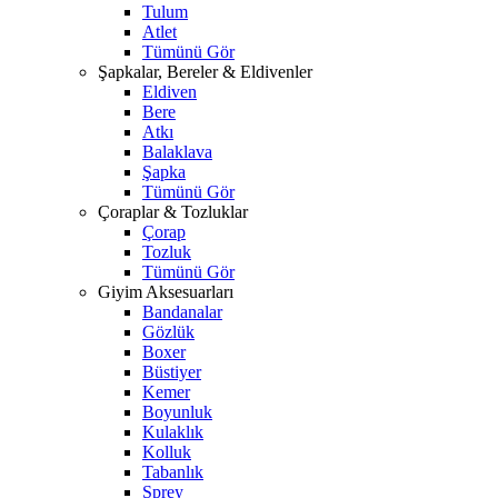
Tulum
Atlet
Tümünü Gör
Şapkalar, Bereler & Eldivenler
Eldiven
Bere
Atkı
Balaklava
Şapka
Tümünü Gör
Çoraplar & Tozluklar
Çorap
Tozluk
Tümünü Gör
Giyim Aksesuarları
Bandanalar
Gözlük
Boxer
Büstiyer
Kemer
Boyunluk
Kulaklık
Kolluk
Tabanlık
Sprey