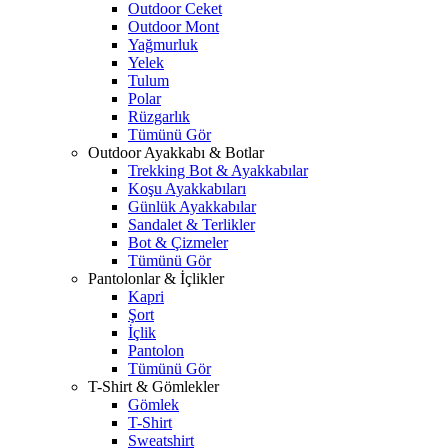
Outdoor Ceket
Outdoor Mont
Yağmurluk
Yelek
Tulum
Polar
Rüzgarlık
Tümünü Gör
Outdoor Ayakkabı & Botlar
Trekking Bot & Ayakkabılar
Koşu Ayakkabıları
Günlük Ayakkabılar
Sandalet & Terlikler
Bot & Çizmeler
Tümünü Gör
Pantolonlar & İçlikler
Kapri
Şort
İçlik
Pantolon
Tümünü Gör
T-Shirt & Gömlekler
Gömlek
T-Shirt
Sweatshirt