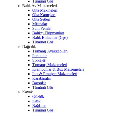
Tümünü Gör
Balık Av Malzemeleri
Olta Makineleri
Olta Kamışları
Olta Setleri
Misinalar
Suni Yemler
Balıkçı Ekipmanları
Balık Bulucular (Gps)
Tümünü Gör
Dağcılık
Tırmanış Ayakkabıları
Perlonlar
Sikkeler
Tırmanış Malzemeleri
Kramponlar & Buz Malzemeleri
İniş & Emniyet Malzemeleri
Karabinalar
Batonlar
Tümünü Gör
Kayak
Gözlük
Kask
Bağlama
Tümünü Gör