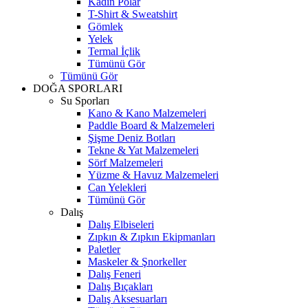
Kadın Polar
T-Shirt & Sweatshirt
Gömlek
Yelek
Termal İçlik
Tümünü Gör
Tümünü Gör
DOĞA SPORLARI
Su Sporları
Kano & Kano Malzemeleri
Paddle Board & Malzemeleri
Şişme Deniz Botları
Tekne & Yat Malzemeleri
Sörf Malzemeleri
Yüzme & Havuz Malzemeleri
Can Yelekleri
Tümünü Gör
Dalış
Dalış Elbiseleri
Zıpkın & Zıpkın Ekipmanları
Paletler
Maskeler & Şnorkeller
Dalış Feneri
Dalış Bıçakları
Dalış Aksesuarları