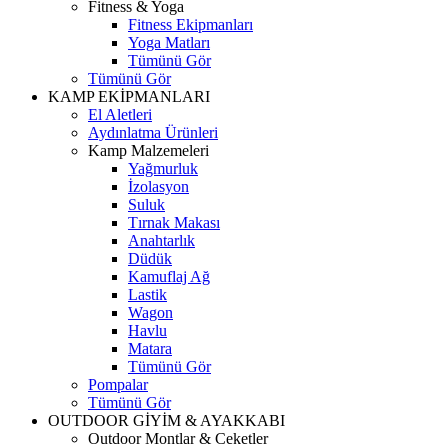
Fitness & Yoga
Fitness Ekipmanları
Yoga Matları
Tümünü Gör
Tümünü Gör
KAMP EKİPMANLARI
El Aletleri
Aydınlatma Ürünleri
Kamp Malzemeleri
Yağmurluk
İzolasyon
Suluk
Tırnak Makası
Anahtarlık
Düdük
Kamuflaj Ağ
Lastik
Wagon
Havlu
Matara
Tümünü Gör
Pompalar
Tümünü Gör
OUTDOOR GİYİM & AYAKKABI
Outdoor Montlar & Ceketler