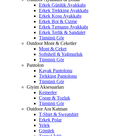
Erkek Günlük Ayakkabı
Erkek Trekking Ayakkabı
Erkek Koşu Ayakkabı
Erkek Bot & Çizme
Erkek Tırmanış Ayakkabı
Erkek Terlik & Sandalet
Tümünü Gör
Outdoor Mont & Ceketler
Mont & Ceket
Softshell & Yağmurluk
Tümünü Gör
Pantolon
Kayak Pantolonu
Trekking Pantolonu
Tümünü Gör
Giyim Aksesuarları
Kemerler
Çorap & Tozluk
Tümünü Gör
Outdoor Ara Katman
T-Shirt & Sweatshirt
Erkek Polar
Yelek
Gömlek