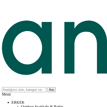
Ara
Menü
ERKEK
Outdoor Ayakkabı & Botlar