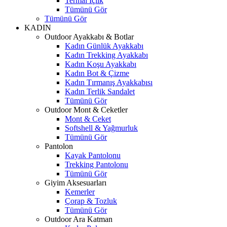
Termal İçlik
Tümünü Gör
Tümünü Gör
KADIN
Outdoor Ayakkabı & Botlar
Kadın Günlük Ayakkabı
Kadın Trekking Ayakkabı
Kadın Koşu Ayakkabı
Kadın Bot & Çizme
Kadın Tırmanış Ayakkabısı
Kadın Terlik Sandalet
Tümünü Gör
Outdoor Mont & Ceketler
Mont & Ceket
Softshell & Yağmurluk
Tümünü Gör
Pantolon
Kayak Pantolonu
Trekking Pantolonu
Tümünü Gör
Giyim Aksesuarları
Kemerler
Çorap & Tozluk
Tümünü Gör
Outdoor Ara Katman