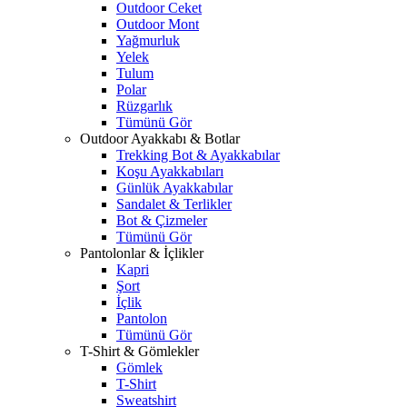
Outdoor Ceket
Outdoor Mont
Yağmurluk
Yelek
Tulum
Polar
Rüzgarlık
Tümünü Gör
Outdoor Ayakkabı & Botlar
Trekking Bot & Ayakkabılar
Koşu Ayakkabıları
Günlük Ayakkabılar
Sandalet & Terlikler
Bot & Çizmeler
Tümünü Gör
Pantolonlar & İçlikler
Kapri
Şort
İçlik
Pantolon
Tümünü Gör
T-Shirt & Gömlekler
Gömlek
T-Shirt
Sweatshirt