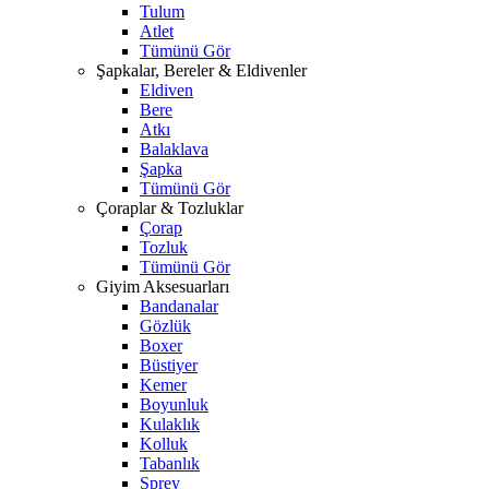
Tulum
Atlet
Tümünü Gör
Şapkalar, Bereler & Eldivenler
Eldiven
Bere
Atkı
Balaklava
Şapka
Tümünü Gör
Çoraplar & Tozluklar
Çorap
Tozluk
Tümünü Gör
Giyim Aksesuarları
Bandanalar
Gözlük
Boxer
Büstiyer
Kemer
Boyunluk
Kulaklık
Kolluk
Tabanlık
Sprey