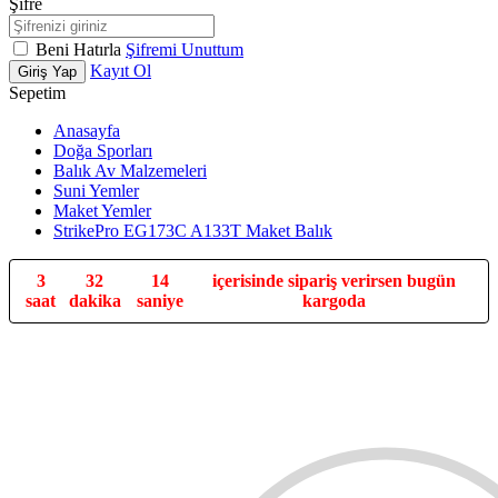
Şifre
Beni Hatırla
Şifremi Unuttum
Kayıt Ol
Giriş Yap
Sepetim
Anasayfa
Doğa Sporları
Balık Av Malzemeleri
Suni Yemler
Maket Yemler
StrikePro EG173C A133T Maket Balık
3
32
13
içerisinde sipariş verirsen bugün
saat
dakika
saniye
kargoda