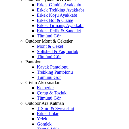
Erkek Günlük Ayakkabı
Erkek Trekking Ayakkabı
Erkek Koşu Ayakkabı
Erkek Bot & Çizme
Erkek Tırmanış Ayakkabı
Erkek Terlik & Sandalet
Tümünü Gör
Outdoor Mont & Ceketler
Mont & Ceket
Softshell & Yağmurluk
Tümünü Gör
Pantolon
Kayak Pantolonu
Trekking Pantolonu
Tümünü Gör
Giyim Aksesuarları
Kemerler
Çorap & Tozluk
Tümünü Gör
Outdoor Ara Katman
T-Shirt & Sweatshirt
Erkek Polar
Yelek
Gömlek