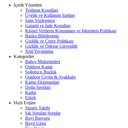
İçerik Yönetimi
Teslimat Koşulları
Üyelik ve Kullanım Şartları
Satış Sözleşmesi
Garanti ve İade Koşulları
Kişisel Verilerin Korunması ve İşlenmesi Politikası
Banka Bilgilerimiz
Gizlilik ve Çerez Politikası
Gizlilik ve Ödeme Güvenliği
Xml Yayınlama
Kategoriler
Bahçe Malzemeleri
Outdoor Kamp
Soğutucu Buzluk
Outdoor Giyim & Ayakkabı
Kamp Ekipmanları
Doğa Sporları
Kadın
Erkek
Hızlı Erişim
Sipariş Takibi
Sık Sorulan Sorular
Bayi Başvuru
Bayii Girişi