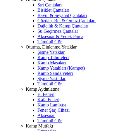
Sırt Çantaları
Bisiklet Çantaları
Bavul & Seyahat Çantaları
Cüzdan, Bel & Omuz Çantaları
Dağcılık & Kamp Çantaları
Su Geçirmez Çantalar
Aksesuar & Yedek Parça
Tümünü Gör
Oturma, Dinlenme,Yataklar
Şişme Yataklar
Kamp Tabureleri
Kamp Masaları
Kamp Yatakları (Kampet)
Kamp Sandalyeleri
Şişme Yastıklar
Tümünü Gör
Kamp Aydınlatma
El Feneri
Kafa Feneri
Kamp Lambası
Fener Şarj Cihazı
Aksesuar
Tümünü Gör
Kamp Mutfağı