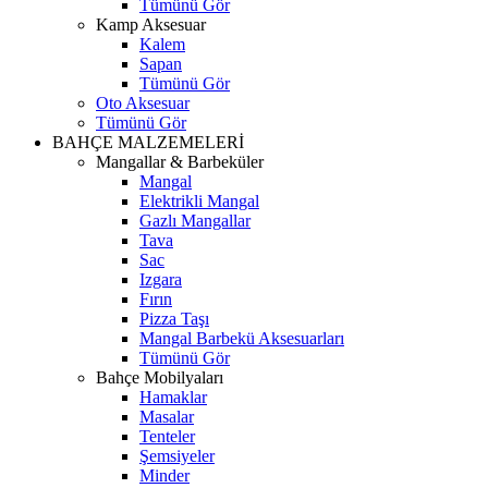
Tümünü Gör
Kamp Aksesuar
Kalem
Sapan
Tümünü Gör
Oto Aksesuar
Tümünü Gör
BAHÇE MALZEMELERİ
Mangallar & Barbeküler
Mangal
Elektrikli Mangal
Gazlı Mangallar
Tava
Sac
Izgara
Fırın
Pizza Taşı
Mangal Barbekü Aksesuarları
Tümünü Gör
Bahçe Mobilyaları
Hamaklar
Masalar
Tenteler
Şemsiyeler
Minder