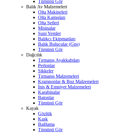
Tümünü Gör
Balık Av Malzemeleri
Olta Makineleri
Olta Kamışları
Olta Setleri
Misinalar
Suni Yemler
Balıkçı Ekipmanları
Balık Bulucular (Gps)
Tümünü Gör
Dağcılık
Tırmanış Ayakkabıları
Perlonlar
Sikkeler
Tırmanış Malzemeleri
Kramponlar & Buz Malzemeleri
İniş & Emniyet Malzemeleri
Karabinalar
Batonlar
Tümünü Gör
Kayak
Gözlük
Kask
Bağlama
Tümünü Gör