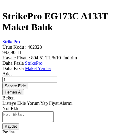
StrikePro EG173C A133T
Maket Balık
StrikePro
Ürün Kodu :
402328
993,90
TL
Havale Fiyatı :
894,51
TL
%10
İndirim
Daha Fazla
StrikePro
Daha Fazla
Maket Yemler
Adet
Sepete Ekle
Hemen Al
Beğen
Listeye Ekle
Yorum Yap
Fiyat Alarmı
Not Ekle
Kaydet
Paylaş