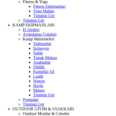
Fitness & Yoga
Fitness Ekipmanları
Yoga Matları
Tümünü Gör
Tümünü Gör
KAMP EKİPMANLARI
El Aletleri
Aydınlatma Ürünleri
Kamp Malzemeleri
Yağmurluk
İzolasyon
Suluk
Tırnak Makası
Anahtarlık
Düdük
Kamuflaj Ağ
Lastik
Wagon
Havlu
Matara
Tümünü Gör
Pompalar
Tümünü Gör
OUTDOOR GİYİM & AYAKKABI
Outdoor Montlar & Ceketler