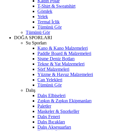
Kadın Polar
T-Shirt & Sweatshirt
Gömlek
Yelek
Termal İçlik
Tümünü Gör
Tümünü Gör
DOĞA SPORLARI
Su Sporları
Kano & Kano Malzemeleri
Paddle Board & Malzemeleri
Şişme Deniz Botları
Tekne & Yat Malzemeleri
Sörf Malzemeleri
Yüzme & Havuz Malzemeleri
Can Yelekleri
Tümünü Gör
Dalış
Dalış Elbiseleri
Zıpkın & Zıpkın Ekipmanları
Paletler
Maskeler & Şnorkeller
Dalış Feneri
Dalış Bıçakları
Dalış Aksesuarları