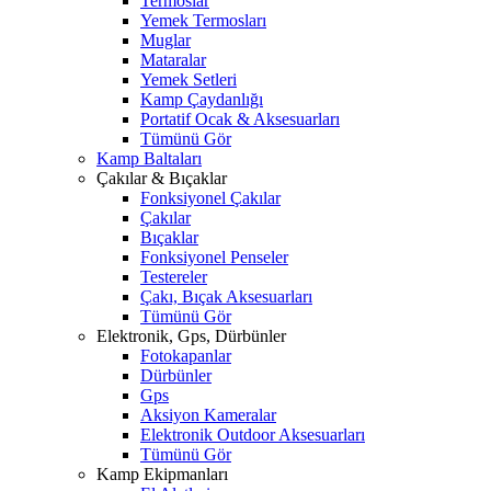
Termoslar
Yemek Termosları
Muglar
Mataralar
Yemek Setleri
Kamp Çaydanlığı
Portatif Ocak & Aksesuarları
Tümünü Gör
Kamp Baltaları
Çakılar & Bıçaklar
Fonksiyonel Çakılar
Çakılar
Bıçaklar
Fonksiyonel Penseler
Testereler
Çakı, Bıçak Aksesuarları
Tümünü Gör
Elektronik, Gps, Dürbünler
Fotokapanlar
Dürbünler
Gps
Aksiyon Kameralar
Elektronik Outdoor Aksesuarları
Tümünü Gör
Kamp Ekipmanları