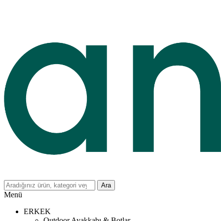
Ara
Menü
ERKEK
Outdoor Ayakkabı & Botlar