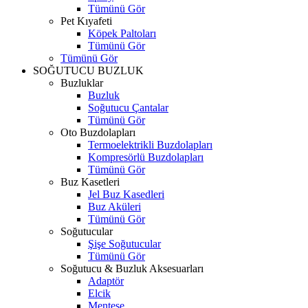
Tümünü Gör
Pet Kıyafeti
Köpek Paltoları
Tümünü Gör
Tümünü Gör
SOĞUTUCU BUZLUK
Buzluklar
Buzluk
Soğutucu Çantalar
Tümünü Gör
Oto Buzdolapları
Termoelektrikli Buzdolapları
Kompresörlü Buzdolapları
Tümünü Gör
Buz Kasetleri
Jel Buz Kasedleri
Buz Aküleri
Tümünü Gör
Soğutucular
Şişe Soğutucular
Tümünü Gör
Soğutucu & Buzluk Aksesuarları
Adaptör
Elcik
Menteşe