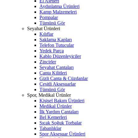
El Aletleri
Aydınlatma Ürünleri
Kamp Malzemeleri
Pompalar
Tümünü Gör
Seyahat Ürünleri
Kılıflar
Saklama Kapları
Telefon Tutucular
Yedek Parça
Kablo Düzenleyiciler
Zincirler
Seyahat Çantaları
Çanta Kilitleri
Gizli Çanta & Cüzdanlar
Çeşitli Aksesuarlar
Tümünü Gör
Spor, Medikal Ürünler
Kişisel Bakım Ürünleri
Medikal Ürünler
İlk Yardım Çantaları
Bel Kemerleri
Sıcak Soğuk Torbalar
Tabanlıklar
Spor Aksesuar Ürünleri