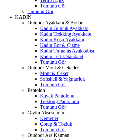
Termal İçlik
Tümünü Gör
Tümünü Gör
KADIN
Outdoor Ayakkabı & Botlar
Kadın Günlük Ayakkabı
Kadın Trekking Ayakkabı
Kadın Koşu Ayakkabı
Kadın Bot & Çizme
Kadın Tırmanış Ayakkabısı
Kadın Terlik Sandalet
Tümünü Gör
Outdoor Mont & Ceketler
Mont & Ceket
Softshell & Yağmurluk
Tümünü Gör
Pantolon
Kayak Pantolonu
Trekking Pantolonu
Tümünü Gör
Giyim Aksesuarları
Kemerler
Çorap & Tozluk
Tümünü Gör
Outdoor Ara Katman