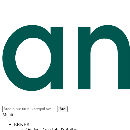
Ara
Menü
ERKEK
Outdoor Ayakkabı & Botlar