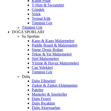
Kadın Polar
T-Shirt & Sweatshirt
Gömlek
Yelek
Termal İçlik
Tümünü Gör
Tümünü Gör
DOĞA SPORLARI
Su Sporları
Kano & Kano Malzemeleri
Paddle Board & Malzemeleri
Şişme Deniz Botları
Tekne & Yat Malzemeleri
Sörf Malzemeleri
Yüzme & Havuz Malzemeleri
Can Yelekleri
Tümünü Gör
Dalış
Dalış Elbiseleri
Zıpkın & Zıpkın Ekipmanları
Paletler
Maskeler & Şnorkeller
Dalış Feneri
Dalış Bıçakları
Dalış Aksesuarları