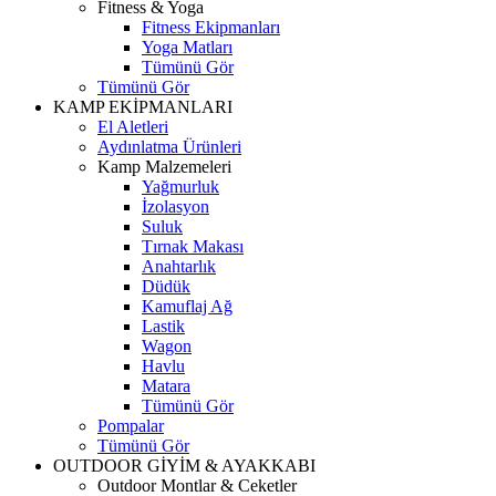
Fitness & Yoga
Fitness Ekipmanları
Yoga Matları
Tümünü Gör
Tümünü Gör
KAMP EKİPMANLARI
El Aletleri
Aydınlatma Ürünleri
Kamp Malzemeleri
Yağmurluk
İzolasyon
Suluk
Tırnak Makası
Anahtarlık
Düdük
Kamuflaj Ağ
Lastik
Wagon
Havlu
Matara
Tümünü Gör
Pompalar
Tümünü Gör
OUTDOOR GİYİM & AYAKKABI
Outdoor Montlar & Ceketler