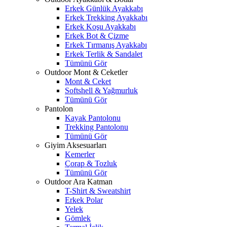
Erkek Günlük Ayakkabı
Erkek Trekking Ayakkabı
Erkek Koşu Ayakkabı
Erkek Bot & Çizme
Erkek Tırmanış Ayakkabı
Erkek Terlik & Sandalet
Tümünü Gör
Outdoor Mont & Ceketler
Mont & Ceket
Softshell & Yağmurluk
Tümünü Gör
Pantolon
Kayak Pantolonu
Trekking Pantolonu
Tümünü Gör
Giyim Aksesuarları
Kemerler
Çorap & Tozluk
Tümünü Gör
Outdoor Ara Katman
T-Shirt & Sweatshirt
Erkek Polar
Yelek
Gömlek