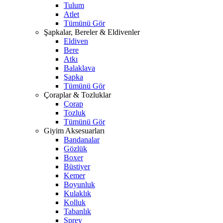
Tulum
Atlet
Tümünü Gör
Şapkalar, Bereler & Eldivenler
Eldiven
Bere
Atkı
Balaklava
Şapka
Tümünü Gör
Çoraplar & Tozluklar
Çorap
Tozluk
Tümünü Gör
Giyim Aksesuarları
Bandanalar
Gözlük
Boxer
Büstiyer
Kemer
Boyunluk
Kulaklık
Kolluk
Tabanlık
Sprey