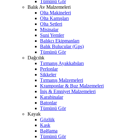
Tümünü Gör
Balık Av Malzemeleri
Olta Makineleri
Olta Kamışları
Olta Setleri
Misinalar
Suni Yemler
Balıkçı Ekipmanları
Balık Bulucular (Gps)
Tümünü Gör
Dağcılık
Tırmanış Ayakkabıları
Perlonlar
Sikkeler
Tırmanış Malzemeleri
Kramponlar & Buz Malzemeleri
İniş & Emniyet Malzemeleri
Karabinalar
Batonlar
Tümünü Gör
Kayak
Gözlük
Kask
Bağlama
Tümünü Gör