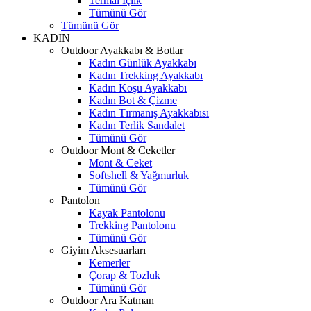
Termal İçlik
Tümünü Gör
Tümünü Gör
KADIN
Outdoor Ayakkabı & Botlar
Kadın Günlük Ayakkabı
Kadın Trekking Ayakkabı
Kadın Koşu Ayakkabı
Kadın Bot & Çizme
Kadın Tırmanış Ayakkabısı
Kadın Terlik Sandalet
Tümünü Gör
Outdoor Mont & Ceketler
Mont & Ceket
Softshell & Yağmurluk
Tümünü Gör
Pantolon
Kayak Pantolonu
Trekking Pantolonu
Tümünü Gör
Giyim Aksesuarları
Kemerler
Çorap & Tozluk
Tümünü Gör
Outdoor Ara Katman