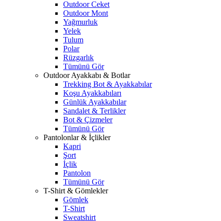
Outdoor Ceket
Outdoor Mont
Yağmurluk
Yelek
Tulum
Polar
Rüzgarlık
Tümünü Gör
Outdoor Ayakkabı & Botlar
Trekking Bot & Ayakkabılar
Koşu Ayakkabıları
Günlük Ayakkabılar
Sandalet & Terlikler
Bot & Çizmeler
Tümünü Gör
Pantolonlar & İçlikler
Kapri
Şort
İçlik
Pantolon
Tümünü Gör
T-Shirt & Gömlekler
Gömlek
T-Shirt
Sweatshirt