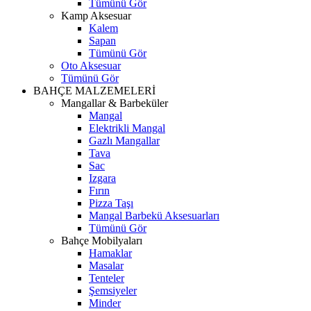
Tümünü Gör
Kamp Aksesuar
Kalem
Sapan
Tümünü Gör
Oto Aksesuar
Tümünü Gör
BAHÇE MALZEMELERİ
Mangallar & Barbeküler
Mangal
Elektrikli Mangal
Gazlı Mangallar
Tava
Sac
Izgara
Fırın
Pizza Taşı
Mangal Barbekü Aksesuarları
Tümünü Gör
Bahçe Mobilyaları
Hamaklar
Masalar
Tenteler
Şemsiyeler
Minder