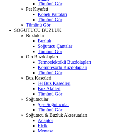
Tümünü Gör
Pet Kıyafeti
Köpek Paltoları
Tümünü Gör
Tümünü Gör
SOĞUTUCU BUZLUK
Buzluklar
Buzluk
Soğutucu Çantalar
Tümünü Gör
Oto Buzdolapları
Termoelektrikli Buzdolapları
Kompresörlü Buzdolapları
Tümünü Gör
Buz Kasetleri
Jel Buz Kasedleri
Buz Aküleri
Tümünü Gör
Soğutucular
Şişe Soğutucular
Tümünü Gör
Soğutucu & Buzluk Aksesuarları
Adaptör
Elcik
Menteşe