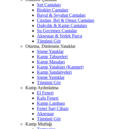
Sırt Çantaları
Bisiklet Çantaları
Bavul & Seyahat Çantaları
Cüzdan, Bel & Omuz Çantaları
Dağcılık & Kamp Çantaları
Su Geçirmez Çantalar
Aksesuar & Yedek Parça
Tümünü Gör
Oturma, Dinlenme,Yataklar
Şişme Yataklar
Kamp Tabureleri
Kamp Masaları
Kamp Yatakları (Kampet)
Kamp Sandalyeleri
Şişme Yastıklar
Tümünü Gör
Kamp Aydınlatma
El Feneri
Kafa Feneri
Kamp Lambası
Fener Şarj Cihazı
Aksesuar
Tümünü Gör
Kamp Mutfağı