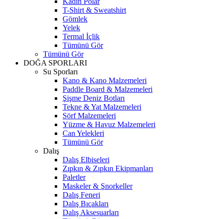
Kadın Polar
T-Shirt & Sweatshirt
Gömlek
Yelek
Termal İçlik
Tümünü Gör
Tümünü Gör
DOĞA SPORLARI
Su Sporları
Kano & Kano Malzemeleri
Paddle Board & Malzemeleri
Şişme Deniz Botları
Tekne & Yat Malzemeleri
Sörf Malzemeleri
Yüzme & Havuz Malzemeleri
Can Yelekleri
Tümünü Gör
Dalış
Dalış Elbiseleri
Zıpkın & Zıpkın Ekipmanları
Paletler
Maskeler & Şnorkeller
Dalış Feneri
Dalış Bıçakları
Dalış Aksesuarları