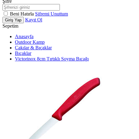
Şifre
Beni Hatırla
Şifremi Unuttum
Kayıt Ol
Giriş Yap
Sepetim
Anasayfa
Outdoor Kamp
Çakılar & Bıçaklar
Bıçaklar
Victorinox 8cm Tırtıklı Soyma Bıçağı