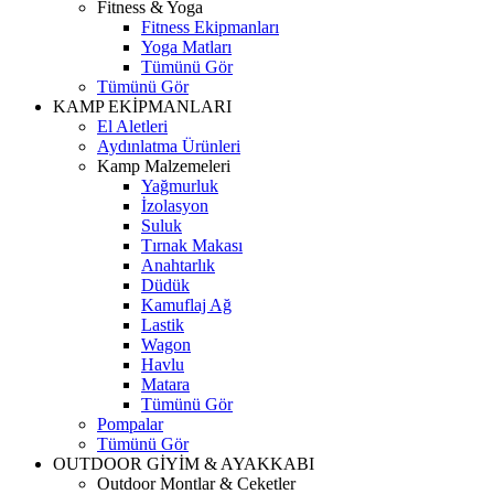
Fitness & Yoga
Fitness Ekipmanları
Yoga Matları
Tümünü Gör
Tümünü Gör
KAMP EKİPMANLARI
El Aletleri
Aydınlatma Ürünleri
Kamp Malzemeleri
Yağmurluk
İzolasyon
Suluk
Tırnak Makası
Anahtarlık
Düdük
Kamuflaj Ağ
Lastik
Wagon
Havlu
Matara
Tümünü Gör
Pompalar
Tümünü Gör
OUTDOOR GİYİM & AYAKKABI
Outdoor Montlar & Ceketler