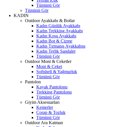
Termal İçlik
Tümünü Gör
Tümünü Gör
KADIN
Outdoor Ayakkabı & Botlar
Kadın Günlük Ayakkabı
Kadın Trekking Ayakkabı
Kadın Koşu Ayakkabı
Kadın Bot & Çizme
Kadın Tırmanış Ayakkabısı
Kadın Terlik Sandalet
Tümünü Gör
Outdoor Mont & Ceketler
Mont & Ceket
Softshell & Yağmurluk
Tümünü Gör
Pantolon
Kayak Pantolonu
Trekking Pantolonu
Tümünü Gör
Giyim Aksesuarları
Kemerler
Çorap & Tozluk
Tümünü Gör
Outdoor Ara Katman