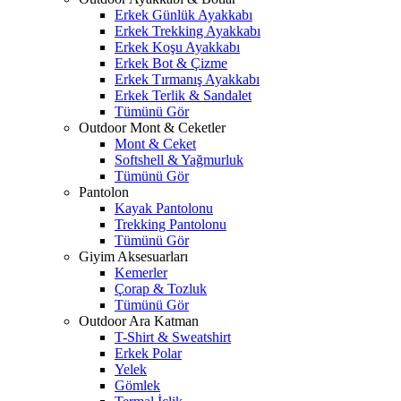
Erkek Günlük Ayakkabı
Erkek Trekking Ayakkabı
Erkek Koşu Ayakkabı
Erkek Bot & Çizme
Erkek Tırmanış Ayakkabı
Erkek Terlik & Sandalet
Tümünü Gör
Outdoor Mont & Ceketler
Mont & Ceket
Softshell & Yağmurluk
Tümünü Gör
Pantolon
Kayak Pantolonu
Trekking Pantolonu
Tümünü Gör
Giyim Aksesuarları
Kemerler
Çorap & Tozluk
Tümünü Gör
Outdoor Ara Katman
T-Shirt & Sweatshirt
Erkek Polar
Yelek
Gömlek