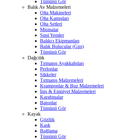
Tümünü Gör
Balık Av Malzemeleri
Olta Makineleri
Olta Kamışları
Olta Setleri
Misinalar
Suni Yemler
Balıkçı Ekipmanları
Balık Bulucular (Gps)
Tümünü Gör
Dağcılık
Tırmanış Ayakkabıları
Perlonlar
Sikkeler
Tırmanış Malzemeleri
Kramponlar & Buz Malzemeleri
İniş & Emniyet Malzemeleri
Karabinalar
Batonlar
Tümünü Gör
Kayak
Gözlük
Kask
Bağlama
Tümünü Gör