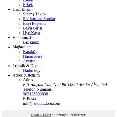
Erkek
Hızlı Erişim
Sipariş Takibi
Sık Sorulan Sorular
Bayi Başvuru
Bayii Girişi
Üye Kayıt
Hakkımızda
Biz kimiz
Mağazalar
Karaköy
Haramidere
Avcılar
Lojistik & Depo
Hadımköy
Adres & İletişim
Adres
E-5 Yanyolu Cad. No:196 34320 Avcılar / İstanbul
Telefon Numarası
902125903838
E-Posta
info@andoutdoor.com
T
-Soft
E-Ticaret
Sistemleriyle Hazırlanmıştır.