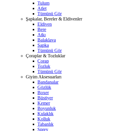
Tulum
Atlet
Tümünü Gör
Şapkalar, Bereler & Eldivenler
Eldiven
Bere
Atkı
Balaklava
Şapka
Tümünü Gör
Çoraplar & Tozluklar
Çorap
Tozluk
Tümünü Gör
Giyim Aksesuarları
Bandanalar
Gözlük
Boxer
Büstiyer
Kemer
Boyunluk
Kulaklık
Kolluk
Tabanlık
Sprey