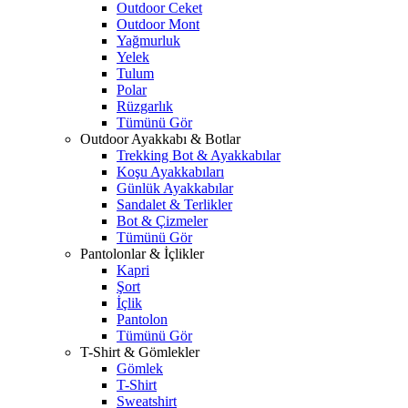
Outdoor Ceket
Outdoor Mont
Yağmurluk
Yelek
Tulum
Polar
Rüzgarlık
Tümünü Gör
Outdoor Ayakkabı & Botlar
Trekking Bot & Ayakkabılar
Koşu Ayakkabıları
Günlük Ayakkabılar
Sandalet & Terlikler
Bot & Çizmeler
Tümünü Gör
Pantolonlar & İçlikler
Kapri
Şort
İçlik
Pantolon
Tümünü Gör
T-Shirt & Gömlekler
Gömlek
T-Shirt
Sweatshirt