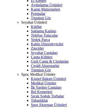
El Aletleri
Aydınlatma Ürünleri
Kamp Malzemeleri
Pompalar
Tümünü Gör
Seyahat Ürünleri
Kılıflar
Saklama Kapları
Telefon Tutucular
Yedek Parça
Kablo Düzenleyiciler
Zincirler
Seyahat Çantaları
Çanta Kilitleri
Gizli Çanta & Cüzdanlar
Çeşitli Aksesuarlar
Tümünü Gör
Spor, Medikal Ürünler
Kişisel Bakım Ürünleri
Medikal Ürünler
İlk Yardım Çantaları
Bel Kemerleri
Sıcak Soğuk Torbalar
Tabanlıklar
Spor Aksesuar Ürünleri