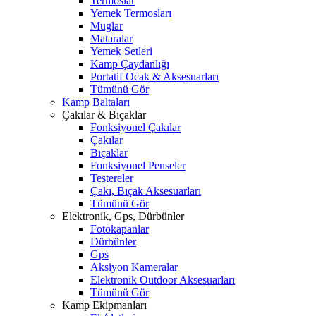
Termoslar
Yemek Termosları
Muglar
Mataralar
Yemek Setleri
Kamp Çaydanlığı
Portatif Ocak & Aksesuarları
Tümünü Gör
Kamp Baltaları
Çakılar & Bıçaklar
Fonksiyonel Çakılar
Çakılar
Bıçaklar
Fonksiyonel Penseler
Testereler
Çakı, Bıçak Aksesuarları
Tümünü Gör
Elektronik, Gps, Dürbünler
Fotokapanlar
Dürbünler
Gps
Aksiyon Kameralar
Elektronik Outdoor Aksesuarları
Tümünü Gör
Kamp Ekipmanları