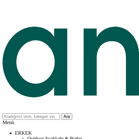
Ara
Menü
ERKEK
Outdoor Ayakkabı & Botlar