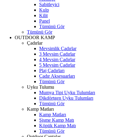
Sabitleyici
Kulp
Kilit
Panel
Tümünü Gör
Tümünü Gör
OUTDOOR KAMP
Çadırlar
Mevsimlik Çadırlar
3 Mevsim Çadırlar
4 Mevsim Çadırlar
5 Mevsim Çadırlar
Plaj Çadırları
Çadır Aksesuarları
Tümünü Gör
Uyku Tulumu
Mumya Tipi Uyku Tulumları
Dikdörtgen Uyku Tulumları
Tümünü Gör
Kamp Matları
Kamp Matları
Şişme Kamp Matı
Köpük Kamp Matı
Tümünü Gör
Outdoor Çantalar