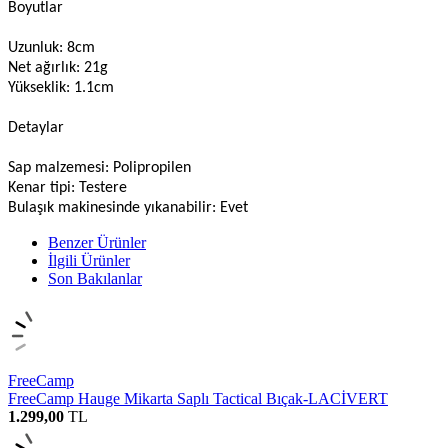
Boyutlar
Uzunluk: 8cm
Net ağırlık: 21g
Yükseklik: 1.1cm
Detaylar
Sap malzemesi: Polipropilen
Kenar tipi: Testere
Bulaşık makinesinde yıkanabilir: Evet
Benzer Ürünler
İlgili Ürünler
Son Bakılanlar
FreeCamp
FreeCamp Hauge Mikarta Saplı Tactical Bıçak-LACİVERT
1.299,00
TL