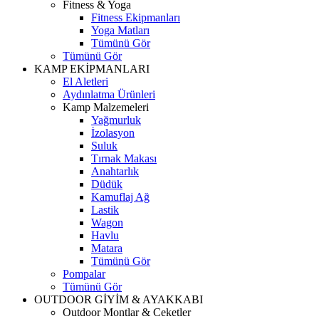
Fitness & Yoga
Fitness Ekipmanları
Yoga Matları
Tümünü Gör
Tümünü Gör
KAMP EKİPMANLARI
El Aletleri
Aydınlatma Ürünleri
Kamp Malzemeleri
Yağmurluk
İzolasyon
Suluk
Tırnak Makası
Anahtarlık
Düdük
Kamuflaj Ağ
Lastik
Wagon
Havlu
Matara
Tümünü Gör
Pompalar
Tümünü Gör
OUTDOOR GİYİM & AYAKKABI
Outdoor Montlar & Ceketler