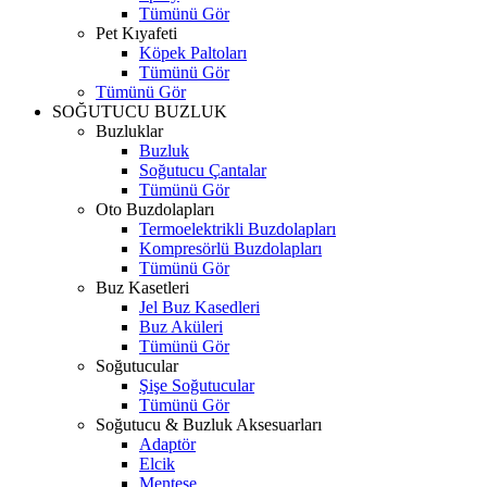
Tümünü Gör
Pet Kıyafeti
Köpek Paltoları
Tümünü Gör
Tümünü Gör
SOĞUTUCU BUZLUK
Buzluklar
Buzluk
Soğutucu Çantalar
Tümünü Gör
Oto Buzdolapları
Termoelektrikli Buzdolapları
Kompresörlü Buzdolapları
Tümünü Gör
Buz Kasetleri
Jel Buz Kasedleri
Buz Aküleri
Tümünü Gör
Soğutucular
Şişe Soğutucular
Tümünü Gör
Soğutucu & Buzluk Aksesuarları
Adaptör
Elcik
Menteşe