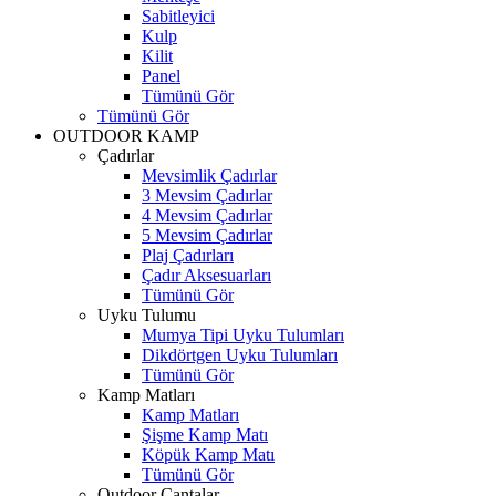
Sabitleyici
Kulp
Kilit
Panel
Tümünü Gör
Tümünü Gör
OUTDOOR KAMP
Çadırlar
Mevsimlik Çadırlar
3 Mevsim Çadırlar
4 Mevsim Çadırlar
5 Mevsim Çadırlar
Plaj Çadırları
Çadır Aksesuarları
Tümünü Gör
Uyku Tulumu
Mumya Tipi Uyku Tulumları
Dikdörtgen Uyku Tulumları
Tümünü Gör
Kamp Matları
Kamp Matları
Şişme Kamp Matı
Köpük Kamp Matı
Tümünü Gör
Outdoor Çantalar