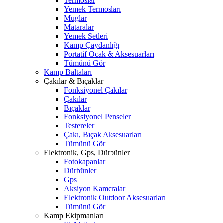
Termoslar
Yemek Termosları
Muglar
Mataralar
Yemek Setleri
Kamp Çaydanlığı
Portatif Ocak & Aksesuarları
Tümünü Gör
Kamp Baltaları
Çakılar & Bıçaklar
Fonksiyonel Çakılar
Çakılar
Bıçaklar
Fonksiyonel Penseler
Testereler
Çakı, Bıçak Aksesuarları
Tümünü Gör
Elektronik, Gps, Dürbünler
Fotokapanlar
Dürbünler
Gps
Aksiyon Kameralar
Elektronik Outdoor Aksesuarları
Tümünü Gör
Kamp Ekipmanları