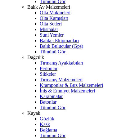
Tümünü Gör
Balık Av Malzemeleri
Olta Makineleri
Olta Kamışları
Olta Setleri
Misinalar
Suni Yemler
Balıkçı Ekipmanları
Balık Bulucular (Gps)
Tümünü Gör
Dağcılık
Tırmanış Ayakkabıları
Perlonlar
Sikkeler
Tırmanış Malzemeleri
Kramponlar & Buz Malzemeleri
İniş & Emniyet Malzemeleri
Karabinalar
Batonlar
Tümünü Gör
Kayak
Gözlük
Kask
Bağlama
Tümünü Gör