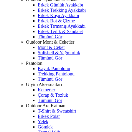
Erkek Günlük Ayakkabı
Erkek Trekking Ayakkabı
Erkek Koşu Ayakkabı
Erkek Bot & Çizme
Erkek Tırmanış Ayakkabı
Erkek Terlik & Sandalet
Tümünü Gör
Outdoor Mont & Ceketler
Mont & Ceket
Softshell & Yağmurluk
Tümünü Gör
Pantolon
Kayak Pantolonu
Trekking Pantolonu
Tümünü Gör
Giyim Aksesuarları
Kemerler
Çorap & Tozluk
Tümünü Gör
Outdoor Ara Katman
T-Shirt & Sweatshirt
Erkek Polar
Yelek
Gömlek