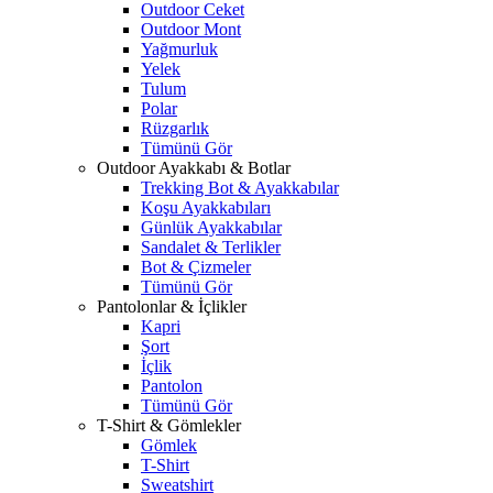
Outdoor Ceket
Outdoor Mont
Yağmurluk
Yelek
Tulum
Polar
Rüzgarlık
Tümünü Gör
Outdoor Ayakkabı & Botlar
Trekking Bot & Ayakkabılar
Koşu Ayakkabıları
Günlük Ayakkabılar
Sandalet & Terlikler
Bot & Çizmeler
Tümünü Gör
Pantolonlar & İçlikler
Kapri
Şort
İçlik
Pantolon
Tümünü Gör
T-Shirt & Gömlekler
Gömlek
T-Shirt
Sweatshirt