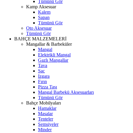
Tümünü Gör
Kamp Aksesuar
Kalem
Sapan
Tümünü Gör
Oto Aksesuar
Tümünü Gör
BAHÇE MALZEMELERİ
Mangallar & Barbeküler
Mangal
Elektrikli Mangal
Gazlı Mangallar
Tava
Sac
Izgara
Fırın
Pizza Taşı
Mangal Barbekü Aksesuarları
Tümünü Gör
Bahçe Mobilyaları
Hamaklar
Masalar
Tenteler
Şemsiyeler
Minder