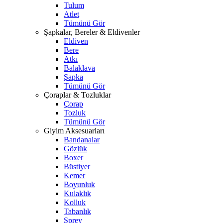
Tulum
Atlet
Tümünü Gör
Şapkalar, Bereler & Eldivenler
Eldiven
Bere
Atkı
Balaklava
Şapka
Tümünü Gör
Çoraplar & Tozluklar
Çorap
Tozluk
Tümünü Gör
Giyim Aksesuarları
Bandanalar
Gözlük
Boxer
Büstiyer
Kemer
Boyunluk
Kulaklık
Kolluk
Tabanlık
Sprey