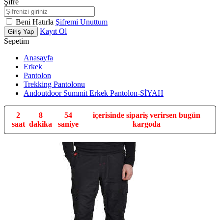
Şifre
Beni Hatırla
Şifremi Unuttum
Kayıt Ol
Giriş Yap
Sepetim
Anasayfa
Erkek
Pantolon
Trekking Pantolonu
Andoutdoor Summit Erkek Pantolon-SİYAH
2
8
53
içerisinde sipariş verirsen bugün
saat
dakika
saniye
kargoda