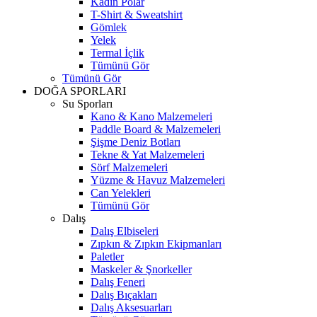
Kadın Polar
T-Shirt & Sweatshirt
Gömlek
Yelek
Termal İçlik
Tümünü Gör
Tümünü Gör
DOĞA SPORLARI
Su Sporları
Kano & Kano Malzemeleri
Paddle Board & Malzemeleri
Şişme Deniz Botları
Tekne & Yat Malzemeleri
Sörf Malzemeleri
Yüzme & Havuz Malzemeleri
Can Yelekleri
Tümünü Gör
Dalış
Dalış Elbiseleri
Zıpkın & Zıpkın Ekipmanları
Paletler
Maskeler & Şnorkeller
Dalış Feneri
Dalış Bıçakları
Dalış Aksesuarları