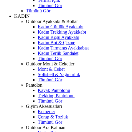
Termal İçlik
Tümünü Gör
Tümünü Gör
KADIN
Outdoor Ayakkabı & Botlar
Kadın Günlük Ayakkabı
Kadın Trekking Ayakkabı
Kadın Koşu Ayakkabı
Kadın Bot & Çizme
Kadın Tırmanış Ayakkabısı
Kadın Terlik Sandalet
Tümünü Gör
Outdoor Mont & Ceketler
Mont & Ceket
Softshell & Yağmurluk
Tümünü Gör
Pantolon
Kayak Pantolonu
Trekking Pantolonu
Tümünü Gör
Giyim Aksesuarları
Kemerler
Çorap & Tozluk
Tümünü Gör
Outdoor Ara Katman