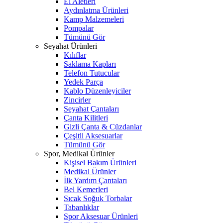
El Aletleri
Aydınlatma Ürünleri
Kamp Malzemeleri
Pompalar
Tümünü Gör
Seyahat Ürünleri
Kılıflar
Saklama Kapları
Telefon Tutucular
Yedek Parça
Kablo Düzenleyiciler
Zincirler
Seyahat Çantaları
Çanta Kilitleri
Gizli Çanta & Cüzdanlar
Çeşitli Aksesuarlar
Tümünü Gör
Spor, Medikal Ürünler
Kişisel Bakım Ürünleri
Medikal Ürünler
İlk Yardım Çantaları
Bel Kemerleri
Sıcak Soğuk Torbalar
Tabanlıklar
Spor Aksesuar Ürünleri