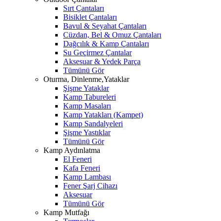
Sırt Çantaları
Bisiklet Çantaları
Bavul & Seyahat Çantaları
Cüzdan, Bel & Omuz Çantaları
Dağcılık & Kamp Çantaları
Su Geçirmez Çantalar
Aksesuar & Yedek Parça
Tümünü Gör
Oturma, Dinlenme,Yataklar
Şişme Yataklar
Kamp Tabureleri
Kamp Masaları
Kamp Yatakları (Kampet)
Kamp Sandalyeleri
Şişme Yastıklar
Tümünü Gör
Kamp Aydınlatma
El Feneri
Kafa Feneri
Kamp Lambası
Fener Şarj Cihazı
Aksesuar
Tümünü Gör
Kamp Mutfağı