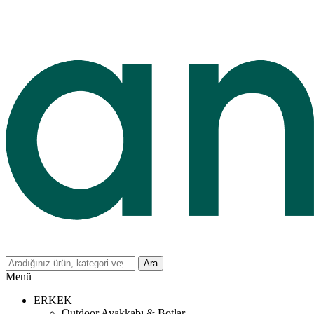
Ara
Menü
ERKEK
Outdoor Ayakkabı & Botlar