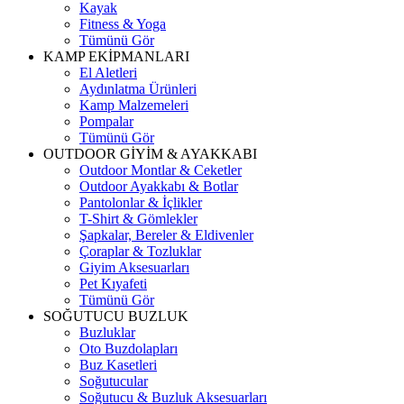
Kayak
Fitness & Yoga
Tümünü Gör
KAMP EKİPMANLARI
El Aletleri
Aydınlatma Ürünleri
Kamp Malzemeleri
Pompalar
Tümünü Gör
OUTDOOR GİYİM & AYAKKABI
Outdoor Montlar & Ceketler
Outdoor Ayakkabı & Botlar
Pantolonlar & İçlikler
T-Shirt & Gömlekler
Şapkalar, Bereler & Eldivenler
Çoraplar & Tozluklar
Giyim Aksesuarları
Pet Kıyafeti
Tümünü Gör
SOĞUTUCU BUZLUK
Buzluklar
Oto Buzdolapları
Buz Kasetleri
Soğutucular
Soğutucu & Buzluk Aksesuarları