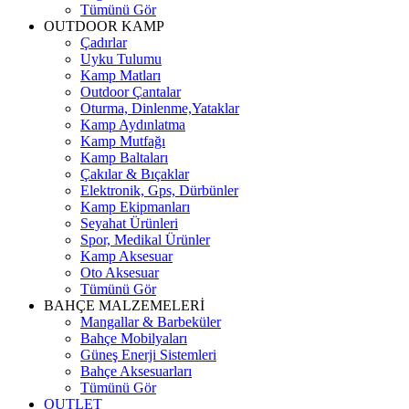
Tümünü Gör
OUTDOOR KAMP
Çadırlar
Uyku Tulumu
Kamp Matları
Outdoor Çantalar
Oturma, Dinlenme,Yataklar
Kamp Aydınlatma
Kamp Mutfağı
Kamp Baltaları
Çakılar & Bıçaklar
Elektronik, Gps, Dürbünler
Kamp Ekipmanları
Seyahat Ürünleri
Spor, Medikal Ürünler
Kamp Aksesuar
Oto Aksesuar
Tümünü Gör
BAHÇE MALZEMELERİ
Mangallar & Barbeküler
Bahçe Mobilyaları
Güneş Enerji Sistemleri
Bahçe Aksesuarları
Tümünü Gör
OUTLET