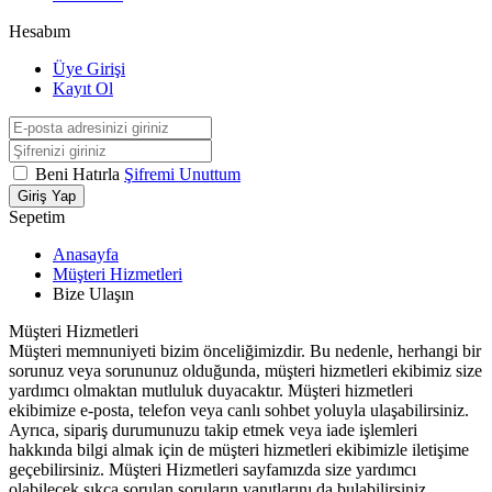
Hesabım
Üye Girişi
Kayıt Ol
Beni Hatırla
Şifremi Unuttum
Giriş Yap
Sepetim
Anasayfa
Müşteri Hizmetleri
Bize Ulaşın
Müşteri Hizmetleri
Müşteri memnuniyeti bizim önceliğimizdir. Bu nedenle, herhangi bir
sorunuz veya sorununuz olduğunda, müşteri hizmetleri ekibimiz size
yardımcı olmaktan mutluluk duyacaktır. Müşteri hizmetleri
ekibimize e-posta, telefon veya canlı sohbet yoluyla ulaşabilirsiniz.
Ayrıca, sipariş durumunuzu takip etmek veya iade işlemleri
hakkında bilgi almak için de müşteri hizmetleri ekibimizle iletişime
geçebilirsiniz. Müşteri Hizmetleri sayfamızda size yardımcı
olabilecek sıkça sorulan soruların yanıtlarını da bulabilirsiniz.