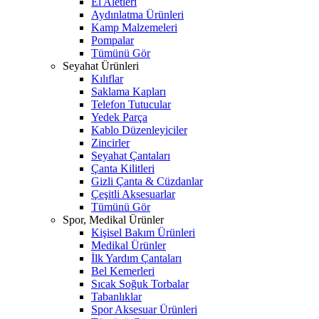
El Aletleri
Aydınlatma Ürünleri
Kamp Malzemeleri
Pompalar
Tümünü Gör
Seyahat Ürünleri
Kılıflar
Saklama Kapları
Telefon Tutucular
Yedek Parça
Kablo Düzenleyiciler
Zincirler
Seyahat Çantaları
Çanta Kilitleri
Gizli Çanta & Cüzdanlar
Çeşitli Aksesuarlar
Tümünü Gör
Spor, Medikal Ürünler
Kişisel Bakım Ürünleri
Medikal Ürünler
İlk Yardım Çantaları
Bel Kemerleri
Sıcak Soğuk Torbalar
Tabanlıklar
Spor Aksesuar Ürünleri