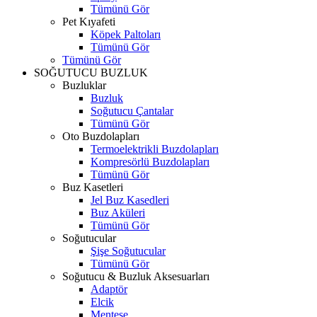
Tümünü Gör
Pet Kıyafeti
Köpek Paltoları
Tümünü Gör
Tümünü Gör
SOĞUTUCU BUZLUK
Buzluklar
Buzluk
Soğutucu Çantalar
Tümünü Gör
Oto Buzdolapları
Termoelektrikli Buzdolapları
Kompresörlü Buzdolapları
Tümünü Gör
Buz Kasetleri
Jel Buz Kasedleri
Buz Aküleri
Tümünü Gör
Soğutucular
Şişe Soğutucular
Tümünü Gör
Soğutucu & Buzluk Aksesuarları
Adaptör
Elcik
Menteşe