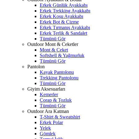
Erkek Günlük Ayakkabı
Erkek Trekking Ayakkabı
Erkek Koşu Ayakkabı
Erkek Bot & Çizme
Erkek Tırmanış Ayakkabı
Erkek Terlik & Sandalet
Tümünü Gör
Outdoor Mont & Ceketler
Mont & Ceket
Softshell & Yağmurluk
Tümünü Gör
Pantolon
Kayak Pantolonu
Trekking Pantolonu
Tümünü Gör
Giyim Aksesuarları
Kemerler
Çorap & Tozluk
Tümünü Gör
Outdoor Ara Katman
T-Shirt & Sweatshirt
Erkek Polar
Yelek
Gömlek