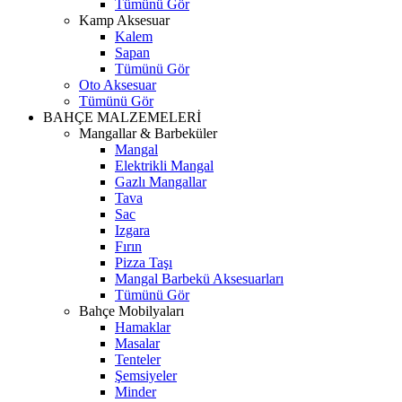
Tümünü Gör
Kamp Aksesuar
Kalem
Sapan
Tümünü Gör
Oto Aksesuar
Tümünü Gör
BAHÇE MALZEMELERİ
Mangallar & Barbeküler
Mangal
Elektrikli Mangal
Gazlı Mangallar
Tava
Sac
Izgara
Fırın
Pizza Taşı
Mangal Barbekü Aksesuarları
Tümünü Gör
Bahçe Mobilyaları
Hamaklar
Masalar
Tenteler
Şemsiyeler
Minder