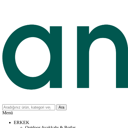
Ara
Menü
ERKEK
Outdoor Ayakkabı & Botlar