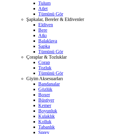
Tulum
Atlet
Tümünü Gör
Şapkalar, Bereler & Eldivenler
Eldiven
Bere
Atkı
Balaklava
Şapka
Tümünü Gör
Çoraplar & Tozluklar
Çorap
Tozluk
Tümünü Gör
Giyim Aksesuarları
Bandanalar
Gözlük
Boxer
Büstiyer
Kemer
Boyunluk
Kulaklık
Kolluk
Tabanlık
Sprey