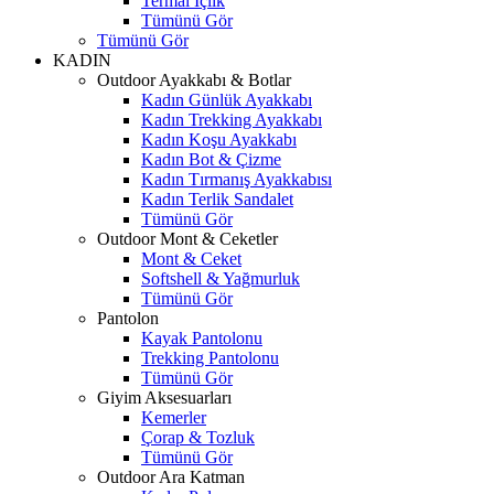
Termal İçlik
Tümünü Gör
Tümünü Gör
KADIN
Outdoor Ayakkabı & Botlar
Kadın Günlük Ayakkabı
Kadın Trekking Ayakkabı
Kadın Koşu Ayakkabı
Kadın Bot & Çizme
Kadın Tırmanış Ayakkabısı
Kadın Terlik Sandalet
Tümünü Gör
Outdoor Mont & Ceketler
Mont & Ceket
Softshell & Yağmurluk
Tümünü Gör
Pantolon
Kayak Pantolonu
Trekking Pantolonu
Tümünü Gör
Giyim Aksesuarları
Kemerler
Çorap & Tozluk
Tümünü Gör
Outdoor Ara Katman