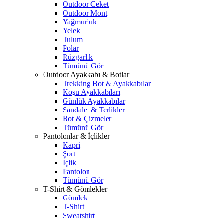
Outdoor Ceket
Outdoor Mont
Yağmurluk
Yelek
Tulum
Polar
Rüzgarlık
Tümünü Gör
Outdoor Ayakkabı & Botlar
Trekking Bot & Ayakkabılar
Koşu Ayakkabıları
Günlük Ayakkabılar
Sandalet & Terlikler
Bot & Çizmeler
Tümünü Gör
Pantolonlar & İçlikler
Kapri
Şort
İçlik
Pantolon
Tümünü Gör
T-Shirt & Gömlekler
Gömlek
T-Shirt
Sweatshirt