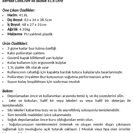
Öne Çıkan Özellikler:
Hacim
: 41.6L
D
ış Boyut
: 63 x 34 x 38.5cm
İç Boyut
: 48 x 27 x 31cm
A
ğı
rl
ı
k
: 4.35kg
Malzeme
: PU yalıtımlı plastik
Ürün Özellikleri:
3 güne kadar buz tutma özelliği
Kal
ın poliüretan yalıtımı
Güvenli kapak kilitlemeli yan kulplar
Kolay kullanım için ergonomik kulplar
1.5L şişeler dik olarak uyar
Kullanıcının rahatlığı için kapakta bardak tutucu kalıplarıyla tasarlanmıştır.
Poliüretan U=yalıtım Buz kutusunun soğutma performansını artırır
Suyun kolay boşaltılması için sızdırmaz musluk
B
akım:
Depolamadan önce ve kullanımları arasında temiz iç ve dış yüzeylerini silin.
Leke ve kokuları, hafif kir veya lekeleri su veya hafif bir deterjan ile
temizlenebilir.
Sıkı lekeleri kabartma tozu ve su ile seyreltilmiş solüsyonla temizlenebilir.
Tüm temizlik maddeleri iyice yıkanmalıdır.
Soğuk depolamadan önce kuru olduğundan emin olun.
Soğutucunuzun nemlenmesini önlemek ve oluşan nemin dışarı çıkmasını
sağlamak için musluğunu açık tutarak saklayın. ( Musluk veya tıpa olan ürünler
için geçerlidir. )