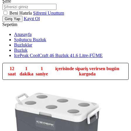
Şifre
Beni Hatırla
Şifremi Unuttum
Kayıt Ol
Giriş Yap
Sepetim
Anasayfa
Soğutucu Buzluk
Buzluklar
Buzluk
IcePeak CoolCraft 46 Buzluk 41.6 Litre-FÜME
12 saat
59 saniye
içerisinde sipariş verirsen bugün kargoda