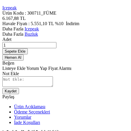
Icepeak
Ürün Kodu :
300711_FÜME
6.167,88
TL
Havale Fiyatı :
5.551,10
TL
%10
İndirim
Daha Fazla
Icepeak
Daha Fazla
Buzluk
Adet
Sepete Ekle
Hemen Al
Beğen
Listeye Ekle
Yorum Yap
Fiyat Alarmı
Not Ekle
Kaydet
Paylaş
Ürün Açıklaması
Ödeme Seçenekleri
Yorumlar
İade Koşulları
IcePeak CoolCraft 46 Buzluk 41.6 Litre