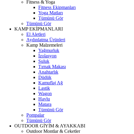
Fitness & Yoga
Fitness Ekipmanları
Yoga Matları
Tümünü Gör
Tümünü Gör
KAMP EKİPMANLARI
El Aletleri
Aydınlatma Ürünleri
Kamp Malzemeleri
Yağmurluk
İzolasyon
Suluk
Tırnak Makası
Anahtarlık
Düdük
Kamuflaj Ağ
Lastik
Wagon
Havlu
Matara
Tümünü Gör
Pompalar
Tümünü Gör
OUTDOOR GİYİM & AYAKKABI
Outdoor Montlar & Ceketler