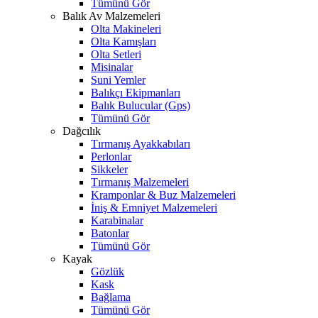
Tümünü Gör
Balık Av Malzemeleri
Olta Makineleri
Olta Kamışları
Olta Setleri
Misinalar
Suni Yemler
Balıkçı Ekipmanları
Balık Bulucular (Gps)
Tümünü Gör
Dağcılık
Tırmanış Ayakkabıları
Perlonlar
Sikkeler
Tırmanış Malzemeleri
Kramponlar & Buz Malzemeleri
İniş & Emniyet Malzemeleri
Karabinalar
Batonlar
Tümünü Gör
Kayak
Gözlük
Kask
Bağlama
Tümünü Gör