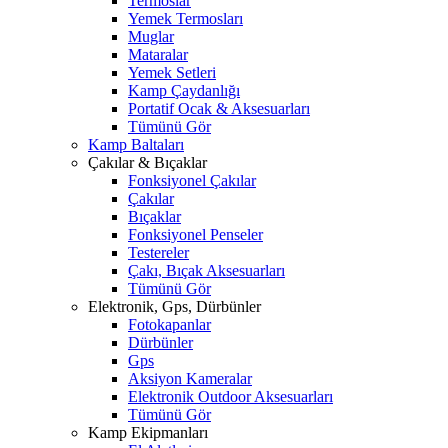
Termoslar
Yemek Termosları
Muglar
Mataralar
Yemek Setleri
Kamp Çaydanlığı
Portatif Ocak & Aksesuarları
Tümünü Gör
Kamp Baltaları
Çakılar & Bıçaklar
Fonksiyonel Çakılar
Çakılar
Bıçaklar
Fonksiyonel Penseler
Testereler
Çakı, Bıçak Aksesuarları
Tümünü Gör
Elektronik, Gps, Dürbünler
Fotokapanlar
Dürbünler
Gps
Aksiyon Kameralar
Elektronik Outdoor Aksesuarları
Tümünü Gör
Kamp Ekipmanları