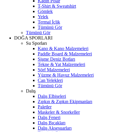
Kadın Polar
T-Shirt & Sweatshirt
Gömlek
Yelek
Termal İçlik
Tümünü Gör
Tümünü Gör
DOĞA SPORLARI
Su Sporları
Kano & Kano Malzemeleri
Paddle Board & Malzemeleri
Şişme Deniz Botları
Tekne & Yat Malzemeleri
Sörf Malzemeleri
Yüzme & Havuz Malzemeleri
Can Yelekleri
Tümünü Gör
Dalış
Dalış Elbiseleri
Zıpkın & Zıpkın Ekipmanları
Paletler
Maskeler & Şnorkeller
Dalış Feneri
Dalış Bıçakları
Dalış Aksesuarları