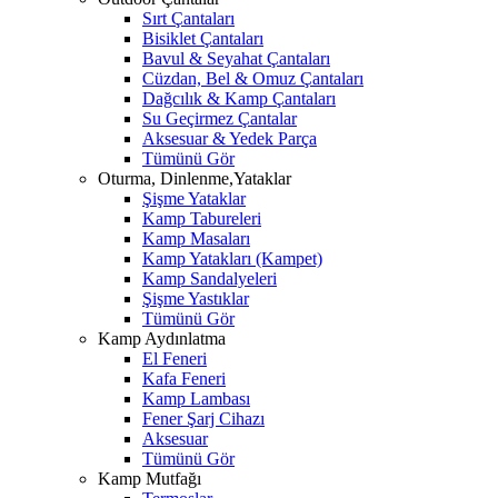
Sırt Çantaları
Bisiklet Çantaları
Bavul & Seyahat Çantaları
Cüzdan, Bel & Omuz Çantaları
Dağcılık & Kamp Çantaları
Su Geçirmez Çantalar
Aksesuar & Yedek Parça
Tümünü Gör
Oturma, Dinlenme,Yataklar
Şişme Yataklar
Kamp Tabureleri
Kamp Masaları
Kamp Yatakları (Kampet)
Kamp Sandalyeleri
Şişme Yastıklar
Tümünü Gör
Kamp Aydınlatma
El Feneri
Kafa Feneri
Kamp Lambası
Fener Şarj Cihazı
Aksesuar
Tümünü Gör
Kamp Mutfağı