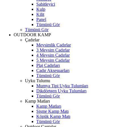
Sabitleyici
Kulp
Kilit
Panel
Tümünü Gör
Tümünü Gör
OUTDOOR KAMP
Çadırlar
Mevsimlik Çadırlar
3 Mevsim Çadırlar
4 Mevsim Çadırlar
5 Mevsim Çadırlar
Plaj Çadırları
Çadır Aksesuarları
Tümünü Gör
Uyku Tulumu
Mumya Tipi Uyku Tulumları
Dikdörtgen Uyku Tulumları
Tümünü Gör
Kamp Matları
Kamp Matları
Şişme Kamp Matı
Köpük Kamp Matı
Tümünü Gör
Outdoor Çantalar