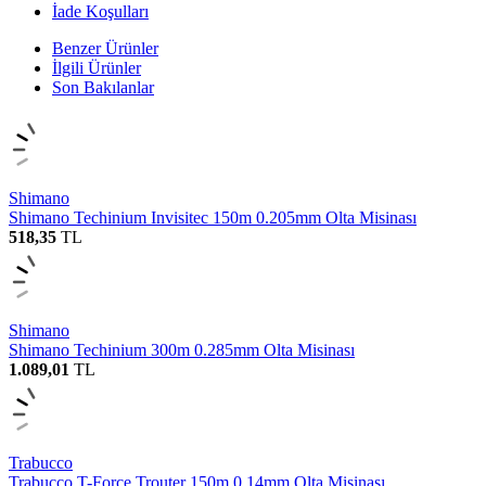
İade Koşulları
Benzer Ürünler
İlgili Ürünler
Son Bakılanlar
Shimano
Shimano Techinium Invisitec 150m 0.205mm Olta Misinası
518,35
TL
Shimano
Shimano Techinium 300m 0.285mm Olta Misinası
1.089,01
TL
Trabucco
Trabucco T-Force Trouter 150m 0.14mm Olta Misinası