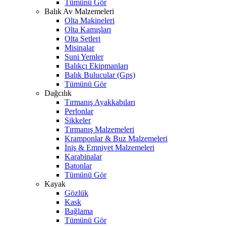
Tümünü Gör
Balık Av Malzemeleri
Olta Makineleri
Olta Kamışları
Olta Setleri
Misinalar
Suni Yemler
Balıkçı Ekipmanları
Balık Bulucular (Gps)
Tümünü Gör
Dağcılık
Tırmanış Ayakkabıları
Perlonlar
Sikkeler
Tırmanış Malzemeleri
Kramponlar & Buz Malzemeleri
İniş & Emniyet Malzemeleri
Karabinalar
Batonlar
Tümünü Gör
Kayak
Gözlük
Kask
Bağlama
Tümünü Gör