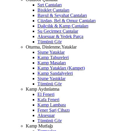
Sırt Çantaları
Bisiklet Çantaları
Bavul & Seyahat Çantaları
Cüzdan, Bel & Omuz Çantaları
Dağcılık & Kamp Çantaları
Su Geçirmez Çantalar
Aksesuar & Yedek Parça
Tümünü Gör
Oturma, Dinlenme,Yataklar
Şişme Yataklar
Kamp Tabureleri
Kamp Masaları
Kamp Yatakları (Kampet)
Kamp Sandalyeleri
Şişme Yastıklar
Tümünü Gör
Kamp Aydınlatma
El Feneri
Kafa Feneri
Kamp Lambası
Fener Şarj Cihazı
Aksesuar
Tümünü Gör
Kamp Mutfağı