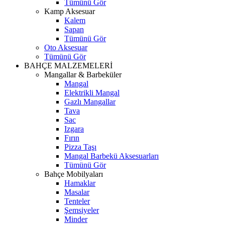
Tümünü Gör
Kamp Aksesuar
Kalem
Sapan
Tümünü Gör
Oto Aksesuar
Tümünü Gör
BAHÇE MALZEMELERİ
Mangallar & Barbeküler
Mangal
Elektrikli Mangal
Gazlı Mangallar
Tava
Sac
Izgara
Fırın
Pizza Taşı
Mangal Barbekü Aksesuarları
Tümünü Gör
Bahçe Mobilyaları
Hamaklar
Masalar
Tenteler
Şemsiyeler
Minder