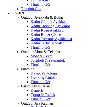
Termal İçlik
Tümünü Gör
Tümünü Gör
KADIN
Outdoor Ayakkabı & Botlar
Kadın Günlük Ayakkabı
Kadın Trekking Ayakkabı
Kadın Koşu Ayakkabı
Kadın Bot & Çizme
Kadın Tırmanış Ayakkabısı
Kadın Terlik Sandalet
Tümünü Gör
Outdoor Mont & Ceketler
Mont & Ceket
Softshell & Yağmurluk
Tümünü Gör
Pantolon
Kayak Pantolonu
Trekking Pantolonu
Tümünü Gör
Giyim Aksesuarları
Kemerler
Çorap & Tozluk
Tümünü Gör
Outdoor Ara Katman