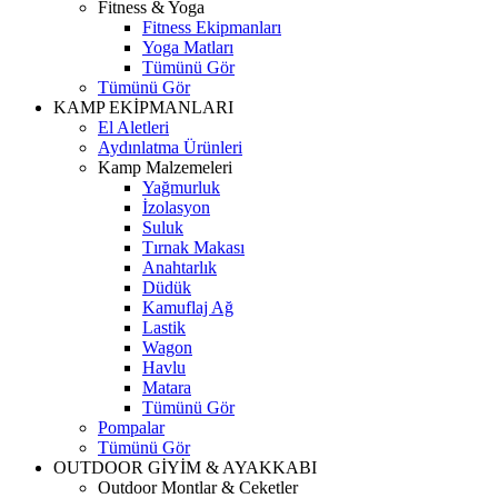
Fitness & Yoga
Fitness Ekipmanları
Yoga Matları
Tümünü Gör
Tümünü Gör
KAMP EKİPMANLARI
El Aletleri
Aydınlatma Ürünleri
Kamp Malzemeleri
Yağmurluk
İzolasyon
Suluk
Tırnak Makası
Anahtarlık
Düdük
Kamuflaj Ağ
Lastik
Wagon
Havlu
Matara
Tümünü Gör
Pompalar
Tümünü Gör
OUTDOOR GİYİM & AYAKKABI
Outdoor Montlar & Ceketler