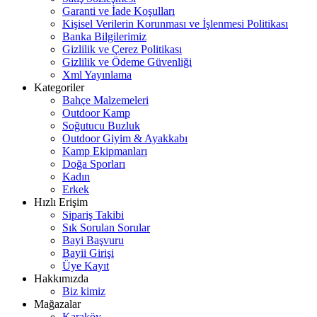
Garanti ve İade Koşulları
Kişisel Verilerin Korunması ve İşlenmesi Politikası
Banka Bilgilerimiz
Gizlilik ve Çerez Politikası
Gizlilik ve Ödeme Güvenliği
Xml Yayınlama
Kategoriler
Bahçe Malzemeleri
Outdoor Kamp
Soğutucu Buzluk
Outdoor Giyim & Ayakkabı
Kamp Ekipmanları
Doğa Sporları
Kadın
Erkek
Hızlı Erişim
Sipariş Takibi
Sık Sorulan Sorular
Bayi Başvuru
Bayii Girişi
Üye Kayıt
Hakkımızda
Biz kimiz
Mağazalar
Karaköy