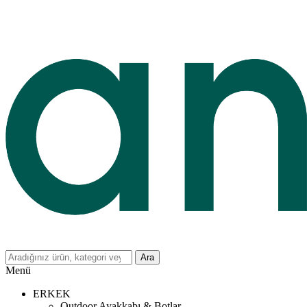
Ara
Menü
ERKEK
Outdoor Ayakkabı & Botlar