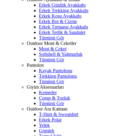
Erkek Günlük Ayakkabı
Erkek Trekking Ayakkabı
Erkek Koşu Ayakkabı
Erkek Bot & Çizme
Erkek Tırmanış Ayakkabı
Erkek Terlik & Sandalet
Tümünü Gör
Outdoor Mont & Ceketler
Mont & Ceket
Softshell & Yağmurluk
Tümünü Gör
Pantolon
Kayak Pantolonu
Trekking Pantolonu
Tümünü Gör
Giyim Aksesuarları
Kemerler
Çorap & Tozluk
Tümünü Gör
Outdoor Ara Katman
T-Shirt & Sweatshirt
Erkek Polar
Yelek
Gömlek