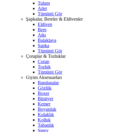
Tulum
Atlet
Tümünü Gör
Şapkalar, Bereler & Eldivenler
Eldiven
Bere
Atkı
Balaklava
Şapka
Tümünü Gör
Çoraplar & Tozluklar
Çorap
Tozluk
Tümünü Gör
Giyim Aksesuarları
Bandanalar
Gözlük
Boxer
Büstiyer
Kemer
Boyunluk
Kulaklık
Kolluk
Tabanlık
Sprey