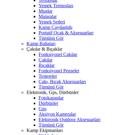
Termoslar
Yemek Termosları
Muglar
Mataralar
Yemek Setleri
Kamp Çaydanlığı
Portatif Ocak & Aksesuarları
Tümünü Gör
Kamp Baltaları
Çakılar & Bıçaklar
Fonksiyonel Çakılar
Çakılar
Bıçaklar
Fonksiyonel Penseler
Testereler
Çakı, Bıçak Aksesuarları
Tümünü Gör
Elektronik, Gps, Dürbünler
Fotokapanlar
Dürbünler
Gps
Aksiyon Kameralar
Elektronik Outdoor Aksesuarları
Tümünü Gör
Kamp Ekipmanları