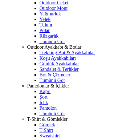
Outdoor Ceket
Outdoor Mont
Yağmurluk
Yelek
Tulum
Polar
Rüzgarlık
Tümünü Gör
Outdoor Ayakkabı & Botlar
Trekking Bot & Ayakkabılar
Koşu Ayakkabıları
Günlük Ayakkabılar
Sandalet & Terlikler
Bot & Çizmeler
Tümünü Gör
Pantolonlar & İçlikler
Kapri
Şort
İçlik
Pantolon
Tümünü Gör
T-Shirt & Gömlekler
Gömlek
T-Shirt
Sweatshirt