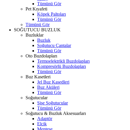
Tümünü Gör
Pet Kıyafeti
Köpek Paltoları
Tümünü Gör
Tümünü Gör
SOĞUTUCU BUZLUK
Buzluklar
Buzluk
Soğutucu Çantalar
Tümünü Gör
Oto Buzdolapları
Termoelektrikli Buzdolapları
Kompresörlü Buzdolapları
Tümünü Gör
Buz Kasetleri
Jel Buz Kasedleri
Buz Aküleri
Tümünü Gör
Soğutucular
Şişe Soğutucular
Tümünü Gör
Soğutucu & Buzluk Aksesuarları
Adaptör
Elcik
Menteşe