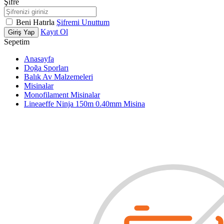
Şifre
Beni Hatırla
Şifremi Unuttum
Kayıt Ol
Giriş Yap
Sepetim
Anasayfa
Doğa Sporları
Balık Av Malzemeleri
Misinalar
Monofilament Misinalar
Lineaeffe Ninja 150m 0.40mm Misina