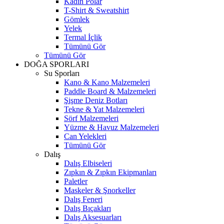
Kadın Polar
T-Shirt & Sweatshirt
Gömlek
Yelek
Termal İçlik
Tümünü Gör
Tümünü Gör
DOĞA SPORLARI
Su Sporları
Kano & Kano Malzemeleri
Paddle Board & Malzemeleri
Şişme Deniz Botları
Tekne & Yat Malzemeleri
Sörf Malzemeleri
Yüzme & Havuz Malzemeleri
Can Yelekleri
Tümünü Gör
Dalış
Dalış Elbiseleri
Zıpkın & Zıpkın Ekipmanları
Paletler
Maskeler & Şnorkeller
Dalış Feneri
Dalış Bıçakları
Dalış Aksesuarları