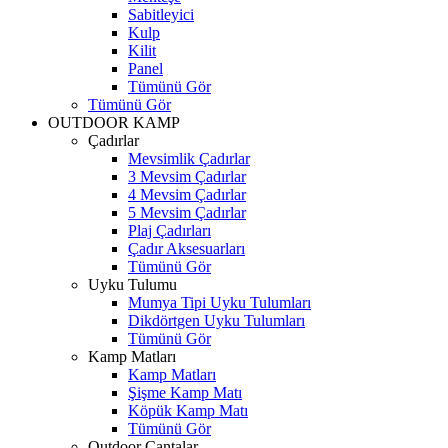
Sabitleyici
Kulp
Kilit
Panel
Tümünü Gör
Tümünü Gör
OUTDOOR KAMP
Çadırlar
Mevsimlik Çadırlar
3 Mevsim Çadırlar
4 Mevsim Çadırlar
5 Mevsim Çadırlar
Plaj Çadırları
Çadır Aksesuarları
Tümünü Gör
Uyku Tulumu
Mumya Tipi Uyku Tulumları
Dikdörtgen Uyku Tulumları
Tümünü Gör
Kamp Matları
Kamp Matları
Şişme Kamp Matı
Köpük Kamp Matı
Tümünü Gör
Outdoor Çantalar