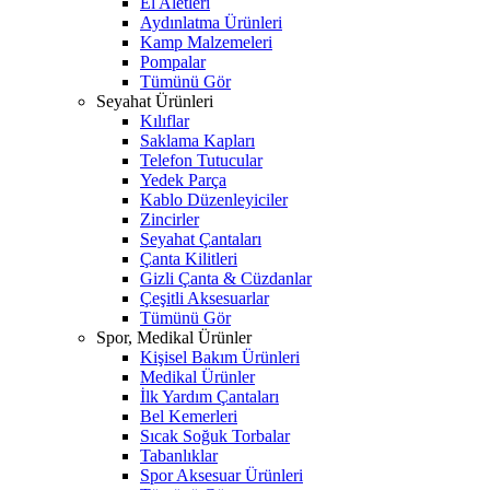
El Aletleri
Aydınlatma Ürünleri
Kamp Malzemeleri
Pompalar
Tümünü Gör
Seyahat Ürünleri
Kılıflar
Saklama Kapları
Telefon Tutucular
Yedek Parça
Kablo Düzenleyiciler
Zincirler
Seyahat Çantaları
Çanta Kilitleri
Gizli Çanta & Cüzdanlar
Çeşitli Aksesuarlar
Tümünü Gör
Spor, Medikal Ürünler
Kişisel Bakım Ürünleri
Medikal Ürünler
İlk Yardım Çantaları
Bel Kemerleri
Sıcak Soğuk Torbalar
Tabanlıklar
Spor Aksesuar Ürünleri