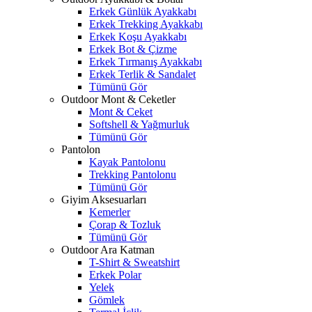
Erkek Günlük Ayakkabı
Erkek Trekking Ayakkabı
Erkek Koşu Ayakkabı
Erkek Bot & Çizme
Erkek Tırmanış Ayakkabı
Erkek Terlik & Sandalet
Tümünü Gör
Outdoor Mont & Ceketler
Mont & Ceket
Softshell & Yağmurluk
Tümünü Gör
Pantolon
Kayak Pantolonu
Trekking Pantolonu
Tümünü Gör
Giyim Aksesuarları
Kemerler
Çorap & Tozluk
Tümünü Gör
Outdoor Ara Katman
T-Shirt & Sweatshirt
Erkek Polar
Yelek
Gömlek