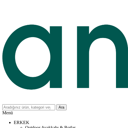
Ara
Menü
ERKEK
Outdoor Ayakkabı & Botlar