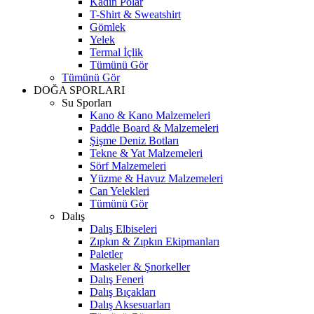
Kadın Polar
T-Shirt & Sweatshirt
Gömlek
Yelek
Termal İçlik
Tümünü Gör
Tümünü Gör
DOĞA SPORLARI
Su Sporları
Kano & Kano Malzemeleri
Paddle Board & Malzemeleri
Şişme Deniz Botları
Tekne & Yat Malzemeleri
Sörf Malzemeleri
Yüzme & Havuz Malzemeleri
Can Yelekleri
Tümünü Gör
Dalış
Dalış Elbiseleri
Zıpkın & Zıpkın Ekipmanları
Paletler
Maskeler & Şnorkeller
Dalış Feneri
Dalış Bıçakları
Dalış Aksesuarları