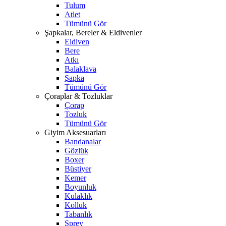
Tulum
Atlet
Tümünü Gör
Şapkalar, Bereler & Eldivenler
Eldiven
Bere
Atkı
Balaklava
Şapka
Tümünü Gör
Çoraplar & Tozluklar
Çorap
Tozluk
Tümünü Gör
Giyim Aksesuarları
Bandanalar
Gözlük
Boxer
Büstiyer
Kemer
Boyunluk
Kulaklık
Kolluk
Tabanlık
Sprey