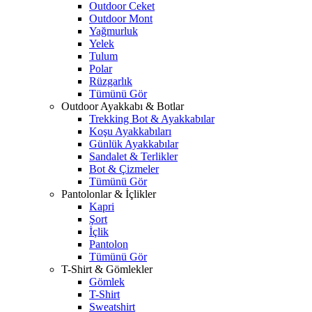
Outdoor Ceket
Outdoor Mont
Yağmurluk
Yelek
Tulum
Polar
Rüzgarlık
Tümünü Gör
Outdoor Ayakkabı & Botlar
Trekking Bot & Ayakkabılar
Koşu Ayakkabıları
Günlük Ayakkabılar
Sandalet & Terlikler
Bot & Çizmeler
Tümünü Gör
Pantolonlar & İçlikler
Kapri
Şort
İçlik
Pantolon
Tümünü Gör
T-Shirt & Gömlekler
Gömlek
T-Shirt
Sweatshirt