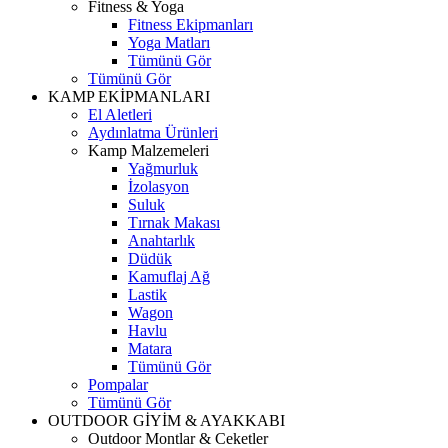
Fitness & Yoga
Fitness Ekipmanları
Yoga Matları
Tümünü Gör
Tümünü Gör
KAMP EKİPMANLARI
El Aletleri
Aydınlatma Ürünleri
Kamp Malzemeleri
Yağmurluk
İzolasyon
Suluk
Tırnak Makası
Anahtarlık
Düdük
Kamuflaj Ağ
Lastik
Wagon
Havlu
Matara
Tümünü Gör
Pompalar
Tümünü Gör
OUTDOOR GİYİM & AYAKKABI
Outdoor Montlar & Ceketler