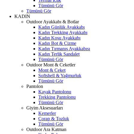
Termal İçlik
Tümünü Gör
Tümünü Gör
KADIN
Outdoor Ayakkabı & Botlar
Kadın Günlük Ayakkabı
Kadın Trekking Ayakkabı
Kadın Koşu Ayakkabı
Kadın Bot & Çizme
Kadın Tırmanış Ayakkabısı
Kadın Terlik Sandalet
Tümünü Gör
Outdoor Mont & Ceketler
Mont & Ceket
Softshell & Yağmurluk
Tümünü Gör
Pantolon
Kayak Pantolonu
Trekking Pantolonu
Tümünü Gör
Giyim Aksesuarları
Kemerler
Çorap & Tozluk
Tümünü Gör
Outdoor Ara Katman