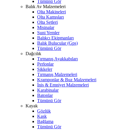
Tümünü Gör
Balık Av Malzemeleri
Olta Makineleri
Olta Kamışları
Olta Setleri
Misinalar
Suni Yemler
Balıkçı Ekipmanları
Balık Bulucular (Gps)
Tümünü Gör
Dağcılık
Tırmanış Ayakkabıları
Perlonlar
Sikkeler
Tırmanış Malzemeleri
Kramponlar & Buz Malzemeleri
İniş & Emniyet Malzemeleri
Karabinalar
Batonlar
Tümünü Gör
Kayak
Gözlük
Kask
Bağlama
Tümünü Gör