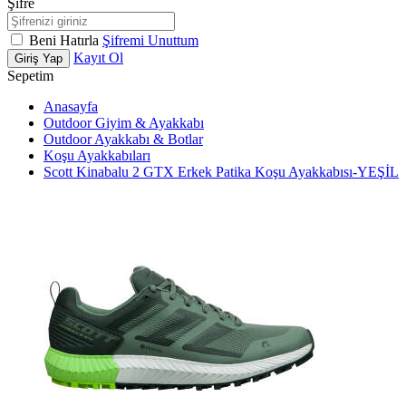
Şifre
Beni Hatırla
Şifremi Unuttum
Kayıt Ol
Giriş Yap
Sepetim
Anasayfa
Outdoor Giyim & Ayakkabı
Outdoor Ayakkabı & Botlar
Koşu Ayakkabıları
Scott Kinabalu 2 GTX Erkek Patika Koşu Ayakkabısı-YEŞİL