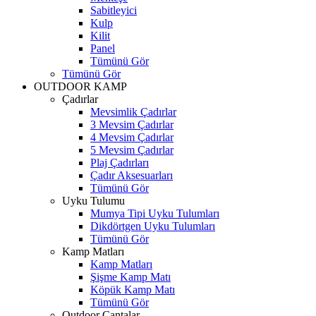
Sabitleyici
Kulp
Kilit
Panel
Tümünü Gör
Tümünü Gör
OUTDOOR KAMP
Çadırlar
Mevsimlik Çadırlar
3 Mevsim Çadırlar
4 Mevsim Çadırlar
5 Mevsim Çadırlar
Plaj Çadırları
Çadır Aksesuarları
Tümünü Gör
Uyku Tulumu
Mumya Tipi Uyku Tulumları
Dikdörtgen Uyku Tulumları
Tümünü Gör
Kamp Matları
Kamp Matları
Şişme Kamp Matı
Köpük Kamp Matı
Tümünü Gör
Outdoor Çantalar