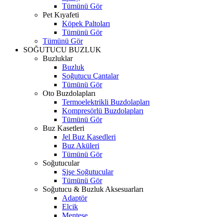
Tümünü Gör
Pet Kıyafeti
Köpek Paltoları
Tümünü Gör
Tümünü Gör
SOĞUTUCU BUZLUK
Buzluklar
Buzluk
Soğutucu Çantalar
Tümünü Gör
Oto Buzdolapları
Termoelektrikli Buzdolapları
Kompresörlü Buzdolapları
Tümünü Gör
Buz Kasetleri
Jel Buz Kasedleri
Buz Aküleri
Tümünü Gör
Soğutucular
Şişe Soğutucular
Tümünü Gör
Soğutucu & Buzluk Aksesuarları
Adaptör
Elcik
Menteşe