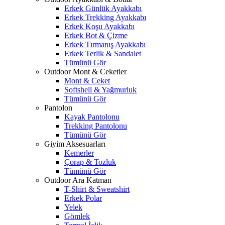
Erkek Günlük Ayakkabı
Erkek Trekking Ayakkabı
Erkek Koşu Ayakkabı
Erkek Bot & Çizme
Erkek Tırmanış Ayakkabı
Erkek Terlik & Sandalet
Tümünü Gör
Outdoor Mont & Ceketler
Mont & Ceket
Softshell & Yağmurluk
Tümünü Gör
Pantolon
Kayak Pantolonu
Trekking Pantolonu
Tümünü Gör
Giyim Aksesuarları
Kemerler
Çorap & Tozluk
Tümünü Gör
Outdoor Ara Katman
T-Shirt & Sweatshirt
Erkek Polar
Yelek
Gömlek