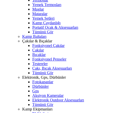
Termoslar
Yemek Termosları
Muglar
Mataralar
Yemek Setleri
Kamp Çaydanlığı
Portatif Ocak & Aksesuarları
Tümünü Gör
Kamp Baltaları
Çakılar & Bıçaklar
Fonksiyonel Çakılar
Çakılar
Bıçaklar
Fonksiyonel Penseler
Testereler
Çakı, Bıçak Aksesuarları
Tümünü Gör
Elektronik, Gps, Dürbünler
Fotokapanlar
Dürbünler
Gps
Aksiyon Kameralar
Elektronik Outdoor Aksesuarları
Tümünü Gör
Kamp Ekipmanları