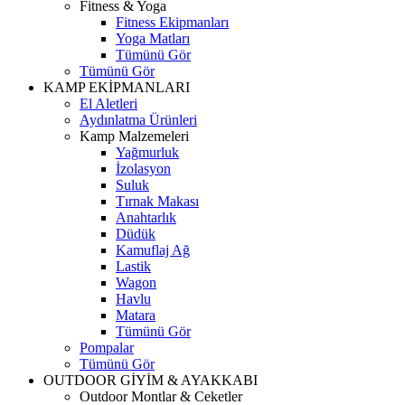
Fitness & Yoga
Fitness Ekipmanları
Yoga Matları
Tümünü Gör
Tümünü Gör
KAMP EKİPMANLARI
El Aletleri
Aydınlatma Ürünleri
Kamp Malzemeleri
Yağmurluk
İzolasyon
Suluk
Tırnak Makası
Anahtarlık
Düdük
Kamuflaj Ağ
Lastik
Wagon
Havlu
Matara
Tümünü Gör
Pompalar
Tümünü Gör
OUTDOOR GİYİM & AYAKKABI
Outdoor Montlar & Ceketler