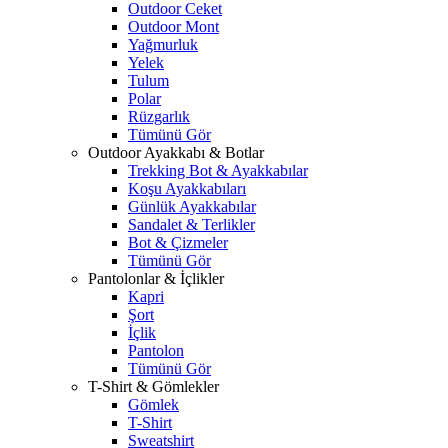
Outdoor Ceket
Outdoor Mont
Yağmurluk
Yelek
Tulum
Polar
Rüzgarlık
Tümünü Gör
Outdoor Ayakkabı & Botlar
Trekking Bot & Ayakkabılar
Koşu Ayakkabıları
Günlük Ayakkabılar
Sandalet & Terlikler
Bot & Çizmeler
Tümünü Gör
Pantolonlar & İçlikler
Kapri
Şort
İçlik
Pantolon
Tümünü Gör
T-Shirt & Gömlekler
Gömlek
T-Shirt
Sweatshirt