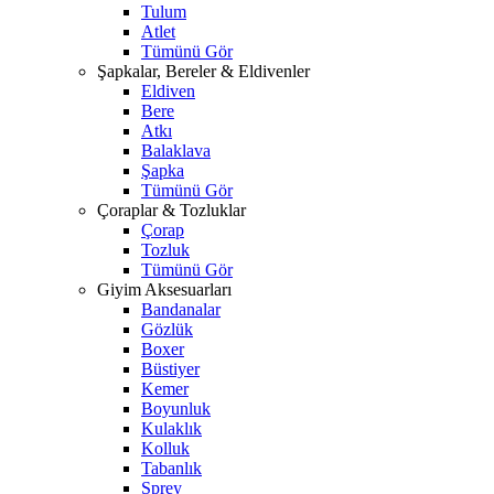
Tulum
Atlet
Tümünü Gör
Şapkalar, Bereler & Eldivenler
Eldiven
Bere
Atkı
Balaklava
Şapka
Tümünü Gör
Çoraplar & Tozluklar
Çorap
Tozluk
Tümünü Gör
Giyim Aksesuarları
Bandanalar
Gözlük
Boxer
Büstiyer
Kemer
Boyunluk
Kulaklık
Kolluk
Tabanlık
Sprey