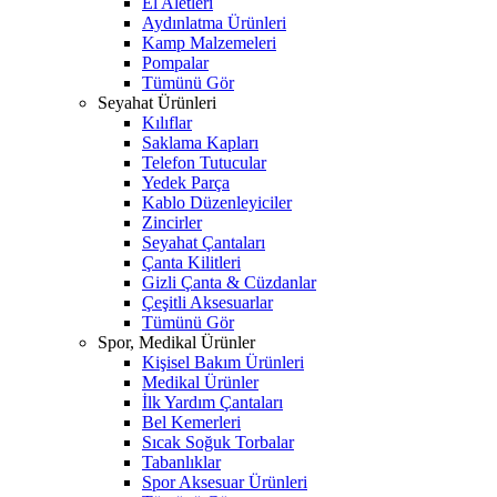
El Aletleri
Aydınlatma Ürünleri
Kamp Malzemeleri
Pompalar
Tümünü Gör
Seyahat Ürünleri
Kılıflar
Saklama Kapları
Telefon Tutucular
Yedek Parça
Kablo Düzenleyiciler
Zincirler
Seyahat Çantaları
Çanta Kilitleri
Gizli Çanta & Cüzdanlar
Çeşitli Aksesuarlar
Tümünü Gör
Spor, Medikal Ürünler
Kişisel Bakım Ürünleri
Medikal Ürünler
İlk Yardım Çantaları
Bel Kemerleri
Sıcak Soğuk Torbalar
Tabanlıklar
Spor Aksesuar Ürünleri