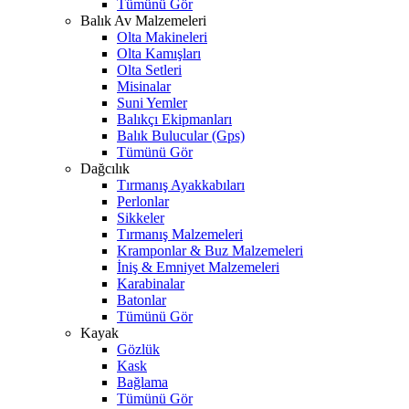
Tümünü Gör
Balık Av Malzemeleri
Olta Makineleri
Olta Kamışları
Olta Setleri
Misinalar
Suni Yemler
Balıkçı Ekipmanları
Balık Bulucular (Gps)
Tümünü Gör
Dağcılık
Tırmanış Ayakkabıları
Perlonlar
Sikkeler
Tırmanış Malzemeleri
Kramponlar & Buz Malzemeleri
İniş & Emniyet Malzemeleri
Karabinalar
Batonlar
Tümünü Gör
Kayak
Gözlük
Kask
Bağlama
Tümünü Gör