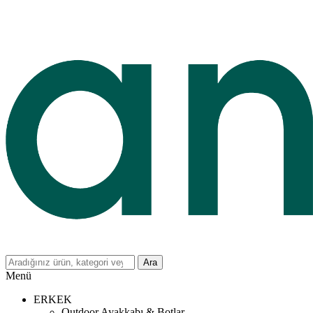
Ara
Menü
ERKEK
Outdoor Ayakkabı & Botlar