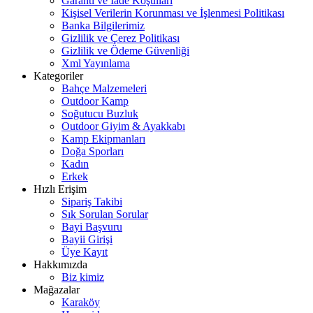
Garanti ve İade Koşulları
Kişisel Verilerin Korunması ve İşlenmesi Politikası
Banka Bilgilerimiz
Gizlilik ve Çerez Politikası
Gizlilik ve Ödeme Güvenliği
Xml Yayınlama
Kategoriler
Bahçe Malzemeleri
Outdoor Kamp
Soğutucu Buzluk
Outdoor Giyim & Ayakkabı
Kamp Ekipmanları
Doğa Sporları
Kadın
Erkek
Hızlı Erişim
Sipariş Takibi
Sık Sorulan Sorular
Bayi Başvuru
Bayii Girişi
Üye Kayıt
Hakkımızda
Biz kimiz
Mağazalar
Karaköy