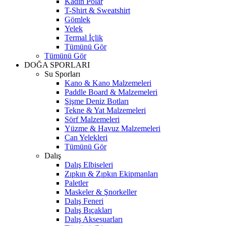
Kadın Polar
T-Shirt & Sweatshirt
Gömlek
Yelek
Termal İçlik
Tümünü Gör
Tümünü Gör
DOĞA SPORLARI
Su Sporları
Kano & Kano Malzemeleri
Paddle Board & Malzemeleri
Şişme Deniz Botları
Tekne & Yat Malzemeleri
Sörf Malzemeleri
Yüzme & Havuz Malzemeleri
Can Yelekleri
Tümünü Gör
Dalış
Dalış Elbiseleri
Zıpkın & Zıpkın Ekipmanları
Paletler
Maskeler & Şnorkeller
Dalış Feneri
Dalış Bıçakları
Dalış Aksesuarları