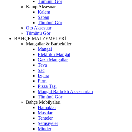
Tümünü Gör
Kamp Aksesuar
Kalem
Sapan
Tümünü Gör
Oto Aksesuar
Tümünü Gör
BAHÇE MALZEMELERİ
Mangallar & Barbeküler
Mangal
Elektrikli Mangal
Gazlı Mangallar
Tava
Sac
Izgara
Fırın
Pizza Taşı
Mangal Barbekü Aksesuarları
Tümünü Gör
Bahçe Mobilyaları
Hamaklar
Masalar
Tenteler
Şemsiyeler
Minder