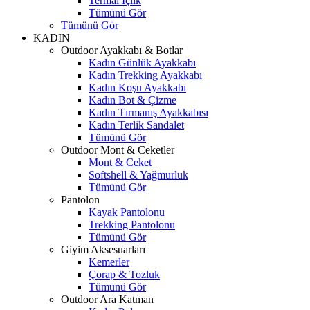
Termal İçlik
Tümünü Gör
Tümünü Gör
KADIN
Outdoor Ayakkabı & Botlar
Kadın Günlük Ayakkabı
Kadın Trekking Ayakkabı
Kadın Koşu Ayakkabı
Kadın Bot & Çizme
Kadın Tırmanış Ayakkabısı
Kadın Terlik Sandalet
Tümünü Gör
Outdoor Mont & Ceketler
Mont & Ceket
Softshell & Yağmurluk
Tümünü Gör
Pantolon
Kayak Pantolonu
Trekking Pantolonu
Tümünü Gör
Giyim Aksesuarları
Kemerler
Çorap & Tozluk
Tümünü Gör
Outdoor Ara Katman