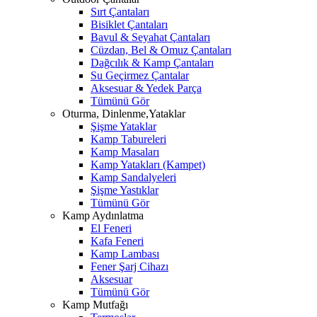
Sırt Çantaları
Bisiklet Çantaları
Bavul & Seyahat Çantaları
Cüzdan, Bel & Omuz Çantaları
Dağcılık & Kamp Çantaları
Su Geçirmez Çantalar
Aksesuar & Yedek Parça
Tümünü Gör
Oturma, Dinlenme,Yataklar
Şişme Yataklar
Kamp Tabureleri
Kamp Masaları
Kamp Yatakları (Kampet)
Kamp Sandalyeleri
Şişme Yastıklar
Tümünü Gör
Kamp Aydınlatma
El Feneri
Kafa Feneri
Kamp Lambası
Fener Şarj Cihazı
Aksesuar
Tümünü Gör
Kamp Mutfağı