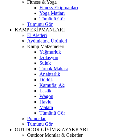
Fitness & Yoga
Fitness Ekipmanları
Yoga Matları
Tümünü Gör
Tümünü Gör
KAMP EKİPMANLARI
El Aletleri
Aydınlatma Ürünleri
Kamp Malzemeleri
Yağmurluk
İzolasyon
Suluk
Tırnak Makası
Anahtarlık
Düdük
Kamuflaj Ağ
Lastik
Wagon
Havlu
Matara
Tümünü Gör
Pompalar
Tümünü Gör
OUTDOOR GİYİM & AYAKKABI
Outdoor Montlar & Ceketler