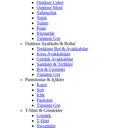
Outdoor Ceket
Outdoor Mont
Yağmurluk
Yelek
Tulum
Polar
Rüzgarlık
Tümünü Gör
Outdoor Ayakkabı & Botlar
Trekking Bot & Ayakkabılar
Koşu Ayakkabıları
Günlük Ayakkabılar
Sandalet & Terlikler
Bot & Çizmeler
Tümünü Gör
Pantolonlar & İçlikler
Kapri
Şort
İçlik
Pantolon
Tümünü Gör
T-Shirt & Gömlekler
Gömlek
T-Shirt
Sweatshirt