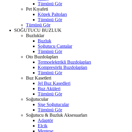
Tümünü Gör
Pet Kıyafeti
Köpek Paltoları
Tümünü Gör
Tümünü Gör
SOĞUTUCU BUZLUK
Buzluklar
Buzluk
Soğutucu Çantalar
Tümünü Gör
Oto Buzdolapları
Termoelektrikli Buzdolapları
Kompresörlü Buzdolapları
Tümünü Gör
Buz Kasetleri
Jel Buz Kasedleri
Buz Aküleri
Tümünü Gör
Soğutucular
Şişe Soğutucular
Tümünü Gör
Soğutucu & Buzluk Aksesuarları
Adaptör
Elcik
Menteşe