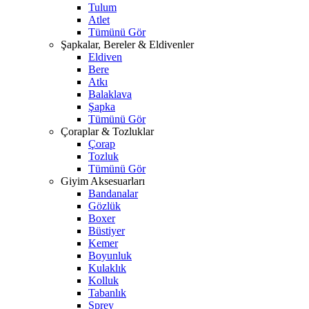
Tulum
Atlet
Tümünü Gör
Şapkalar, Bereler & Eldivenler
Eldiven
Bere
Atkı
Balaklava
Şapka
Tümünü Gör
Çoraplar & Tozluklar
Çorap
Tozluk
Tümünü Gör
Giyim Aksesuarları
Bandanalar
Gözlük
Boxer
Büstiyer
Kemer
Boyunluk
Kulaklık
Kolluk
Tabanlık
Sprey