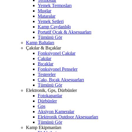
Termoslar
Yemek Termosları
Muglar
Mataralar
Yemek Setleri
Kamp Çaydanlığı
Portatif Ocak & Aksesuarları
Tümünü Gör
Kamp Baltaları
Çakılar & Bıçaklar
Fonksiyonel Çakılar
Çakılar
Bıçaklar
Fonksiyonel Penseler
Testereler
Çakı, Bıçak Aksesuarları
Tümünü Gör
Elektronik, Gps, Dürbünler
Fotokapanlar
Dürbünler
Gps
Aksiyon Kameralar
Elektronik Outdoor Aksesuarları
Tümünü Gör
Kamp Ekipmanları