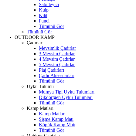
Sabitleyici
Kulp
Kilit
Panel
Tümünü Gör
Tümünü Gör
OUTDOOR KAMP
Çadırlar
Mevsimlik Çadırlar
3 Mevsim Çadırlar
4 Mevsim Çadırlar
5 Mevsim Çadırlar
Plaj Çadırları
Çadır Aksesuarları
Tümünü Gör
Uyku Tulumu
Mumya Tipi Uyku Tulumları
Dikdörtgen Uyku Tulumları
Tümünü Gör
Kamp Matları
Kamp Matları
Şişme Kamp Matı
Köpük Kamp Matı
Tümünü Gör
Outdoor Çantalar