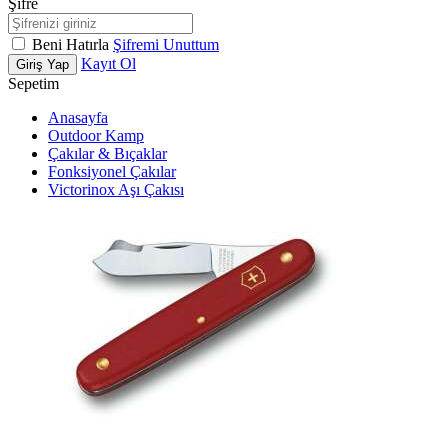
Şifre
Beni Hatırla
Şifremi Unuttum
Kayıt Ol
Giriş Yap
Sepetim
Anasayfa
Outdoor Kamp
Çakılar & Bıçaklar
Fonksiyonel Çakılar
Victorinox Aşı Çakısı