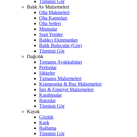
Tümünü Gör
Balık Av Malzemeleri
Olta Makineleri
Olta Kamışları
Olta Setleri
Misinalar
Suni Yemler
Balıkçı Ekipmanları
Balık Bulucular (Gps)
Tümünü Gör
Dağcılık
Tırmanış Ayakkabıları
Perlonlar
Sikkeler
Tırmanış Malzemeleri
Kramponlar & Buz Malzemeleri
İniş & Emniyet Malzemeleri
Karabinalar
Batonlar
Tümünü Gör
Kayak
Gözlük
Kask
Bağlama
Tümünü Gör