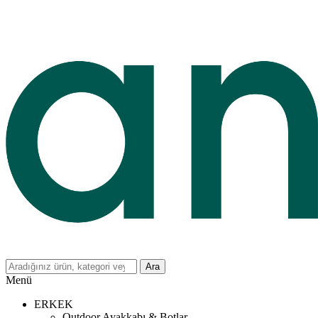
Ara
Menü
ERKEK
Outdoor Ayakkabı & Botlar