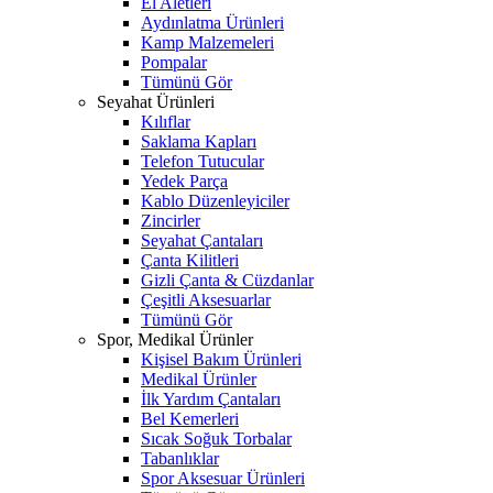
El Aletleri
Aydınlatma Ürünleri
Kamp Malzemeleri
Pompalar
Tümünü Gör
Seyahat Ürünleri
Kılıflar
Saklama Kapları
Telefon Tutucular
Yedek Parça
Kablo Düzenleyiciler
Zincirler
Seyahat Çantaları
Çanta Kilitleri
Gizli Çanta & Cüzdanlar
Çeşitli Aksesuarlar
Tümünü Gör
Spor, Medikal Ürünler
Kişisel Bakım Ürünleri
Medikal Ürünler
İlk Yardım Çantaları
Bel Kemerleri
Sıcak Soğuk Torbalar
Tabanlıklar
Spor Aksesuar Ürünleri