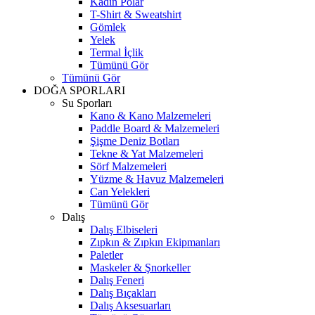
Kadın Polar
T-Shirt & Sweatshirt
Gömlek
Yelek
Termal İçlik
Tümünü Gör
Tümünü Gör
DOĞA SPORLARI
Su Sporları
Kano & Kano Malzemeleri
Paddle Board & Malzemeleri
Şişme Deniz Botları
Tekne & Yat Malzemeleri
Sörf Malzemeleri
Yüzme & Havuz Malzemeleri
Can Yelekleri
Tümünü Gör
Dalış
Dalış Elbiseleri
Zıpkın & Zıpkın Ekipmanları
Paletler
Maskeler & Şnorkeller
Dalış Feneri
Dalış Bıçakları
Dalış Aksesuarları