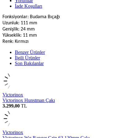
Yorumlar
İade Koşulları
Fonksiyonlar: Budama Bıçağı
Uzunluk: 111 mm
Genişlik: 24 mm
Yükseklik: 11 mm
Renk: Kırmızı
Benzer Ürünler
İlgili Ürünler
Son Bakılanlar
Victorinox
Victorinox Hunstman Çakı
3.299,00
TL
Victorinox
Victorinox Wg Ranger Grip 63 130mm Çakı