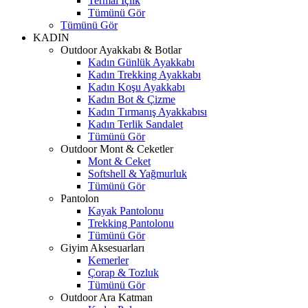
Termal İçlik
Tümünü Gör
Tümünü Gör
KADIN
Outdoor Ayakkabı & Botlar
Kadın Günlük Ayakkabı
Kadın Trekking Ayakkabı
Kadın Koşu Ayakkabı
Kadın Bot & Çizme
Kadın Tırmanış Ayakkabısı
Kadın Terlik Sandalet
Tümünü Gör
Outdoor Mont & Ceketler
Mont & Ceket
Softshell & Yağmurluk
Tümünü Gör
Pantolon
Kayak Pantolonu
Trekking Pantolonu
Tümünü Gör
Giyim Aksesuarları
Kemerler
Çorap & Tozluk
Tümünü Gör
Outdoor Ara Katman