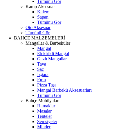
Tümünü Gör
Kamp Aksesuar
Kalem
Sapan
Tümünü Gör
Oto Aksesuar
Tümünü Gör
BAHÇE MALZEMELERİ
Mangallar & Barbeküler
Mangal
Elektrikli Mangal
Gazlı Mangallar
Tava
Sac
Izgara
Fırın
Pizza Taşı
Mangal Barbekü Aksesuarları
Tümünü Gör
Bahçe Mobilyaları
Hamaklar
Masalar
Tenteler
Şemsiyeler
Minder