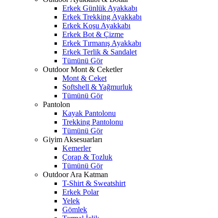
Erkek Günlük Ayakkabı
Erkek Trekking Ayakkabı
Erkek Koşu Ayakkabı
Erkek Bot & Çizme
Erkek Tırmanış Ayakkabı
Erkek Terlik & Sandalet
Tümünü Gör
Outdoor Mont & Ceketler
Mont & Ceket
Softshell & Yağmurluk
Tümünü Gör
Pantolon
Kayak Pantolonu
Trekking Pantolonu
Tümünü Gör
Giyim Aksesuarları
Kemerler
Çorap & Tozluk
Tümünü Gör
Outdoor Ara Katman
T-Shirt & Sweatshirt
Erkek Polar
Yelek
Gömlek