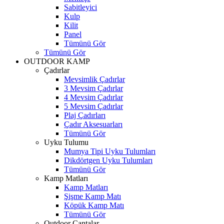
Sabitleyici
Kulp
Kilit
Panel
Tümünü Gör
Tümünü Gör
OUTDOOR KAMP
Çadırlar
Mevsimlik Çadırlar
3 Mevsim Çadırlar
4 Mevsim Çadırlar
5 Mevsim Çadırlar
Plaj Çadırları
Çadır Aksesuarları
Tümünü Gör
Uyku Tulumu
Mumya Tipi Uyku Tulumları
Dikdörtgen Uyku Tulumları
Tümünü Gör
Kamp Matları
Kamp Matları
Şişme Kamp Matı
Köpük Kamp Matı
Tümünü Gör
Outdoor Çantalar