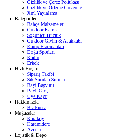
Gizlilik ve Çerez Politikası
Gizlilik ve Ödeme Güvenliği
Xml Yayınlama
Kategoriler
Bahçe Malzemeleri
Outdoor Kamp
Soğutucu Buzluk
Outdoor Giyim & Ayakkabı
Kamp Ekipmanları
Doğa Sporları
Kadın
Erkek
Hızlı Erişim
Sipariş Takibi
Sık Sorulan Sorular
Bayi Başvuru
Bayii Girişi
Üye Kayıt
Hakkımızda
Biz kimiz
Mağazalar
Karaköy
Haramidere
Avcılar
Lojistik & Depo