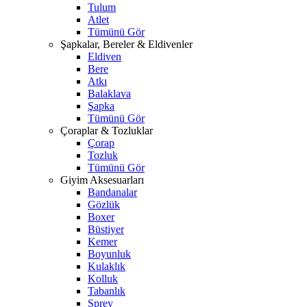
Tulum
Atlet
Tümünü Gör
Şapkalar, Bereler & Eldivenler
Eldiven
Bere
Atkı
Balaklava
Şapka
Tümünü Gör
Çoraplar & Tozluklar
Çorap
Tozluk
Tümünü Gör
Giyim Aksesuarları
Bandanalar
Gözlük
Boxer
Büstiyer
Kemer
Boyunluk
Kulaklık
Kolluk
Tabanlık
Sprey