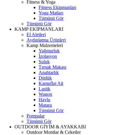
Fitness & Yoga
Fitness Ekipmanları
Yoga Matları
Tümünü Gör
Tümünü Gör
KAMP EKİPMANLARI
El Aletleri
Aydınlatma Ürünleri
Kamp Malzemeleri
Yağmurluk
İzolasyon
Suluk
Tırnak Makası
Anahtarlık
Düdük
Kamuflaj Ağ
Lastik
Wagon
Havlu
Matara
Tümünü Gör
Pompalar
Tümünü Gör
OUTDOOR GİYİM & AYAKKABI
Outdoor Montlar & Ceketler