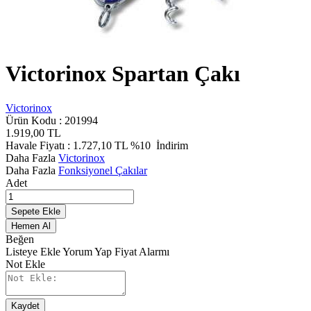
Victorinox Spartan Çakı
Victorinox
Ürün Kodu :
201994
1.919,00
TL
Havale Fiyatı :
1.727,10
TL
%10
İndirim
Daha Fazla
Victorinox
Daha Fazla
Fonksiyonel Çakılar
Adet
Sepete Ekle
Hemen Al
Beğen
Listeye Ekle
Yorum Yap
Fiyat Alarmı
Not Ekle
Kaydet