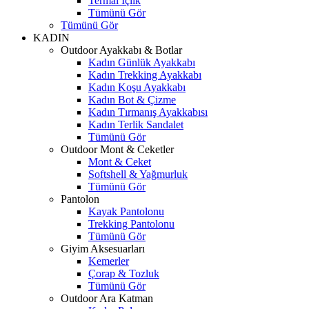
Termal İçlik
Tümünü Gör
Tümünü Gör
KADIN
Outdoor Ayakkabı & Botlar
Kadın Günlük Ayakkabı
Kadın Trekking Ayakkabı
Kadın Koşu Ayakkabı
Kadın Bot & Çizme
Kadın Tırmanış Ayakkabısı
Kadın Terlik Sandalet
Tümünü Gör
Outdoor Mont & Ceketler
Mont & Ceket
Softshell & Yağmurluk
Tümünü Gör
Pantolon
Kayak Pantolonu
Trekking Pantolonu
Tümünü Gör
Giyim Aksesuarları
Kemerler
Çorap & Tozluk
Tümünü Gör
Outdoor Ara Katman