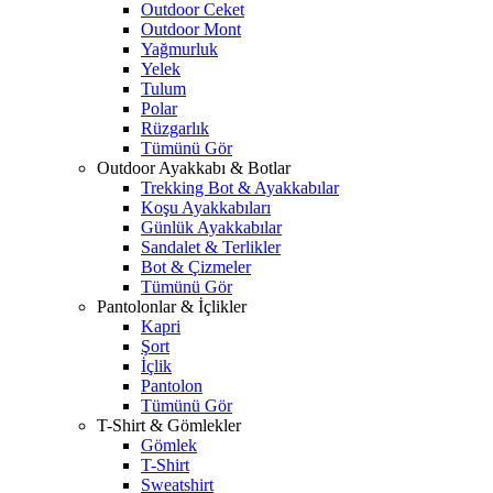
Outdoor Ceket
Outdoor Mont
Yağmurluk
Yelek
Tulum
Polar
Rüzgarlık
Tümünü Gör
Outdoor Ayakkabı & Botlar
Trekking Bot & Ayakkabılar
Koşu Ayakkabıları
Günlük Ayakkabılar
Sandalet & Terlikler
Bot & Çizmeler
Tümünü Gör
Pantolonlar & İçlikler
Kapri
Şort
İçlik
Pantolon
Tümünü Gör
T-Shirt & Gömlekler
Gömlek
T-Shirt
Sweatshirt