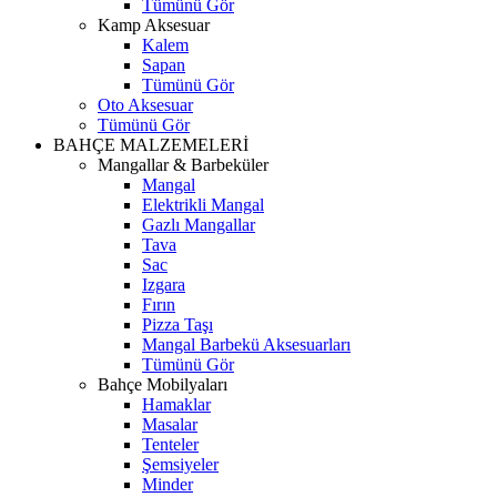
Tümünü Gör
Kamp Aksesuar
Kalem
Sapan
Tümünü Gör
Oto Aksesuar
Tümünü Gör
BAHÇE MALZEMELERİ
Mangallar & Barbeküler
Mangal
Elektrikli Mangal
Gazlı Mangallar
Tava
Sac
Izgara
Fırın
Pizza Taşı
Mangal Barbekü Aksesuarları
Tümünü Gör
Bahçe Mobilyaları
Hamaklar
Masalar
Tenteler
Şemsiyeler
Minder