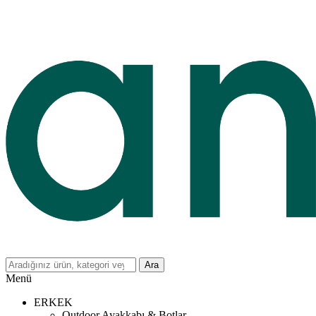
Ara
Menü
ERKEK
Outdoor Ayakkabı & Botlar