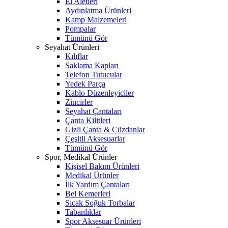
El Aletleri
Aydınlatma Ürünleri
Kamp Malzemeleri
Pompalar
Tümünü Gör
Seyahat Ürünleri
Kılıflar
Saklama Kapları
Telefon Tutucular
Yedek Parça
Kablo Düzenleyiciler
Zincirler
Seyahat Çantaları
Çanta Kilitleri
Gizli Çanta & Cüzdanlar
Çeşitli Aksesuarlar
Tümünü Gör
Spor, Medikal Ürünler
Kişisel Bakım Ürünleri
Medikal Ürünler
İlk Yardım Çantaları
Bel Kemerleri
Sıcak Soğuk Torbalar
Tabanlıklar
Spor Aksesuar Ürünleri