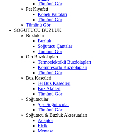
Tümünü Gör
Pet Kıyafeti
Köpek Paltoları
Tümünü Gör
Tümünü Gör
SOĞUTUCU BUZLUK
Buzluklar
Buzluk
Soğutucu Çantalar
Tümünü Gör
Oto Buzdolapları
Termoelektrikli Buzdolapları
Kompresörlü Buzdolapları
Tümünü Gör
Buz Kasetleri
Jel Buz Kasedleri
Buz Aküleri
Tümünü Gör
Soğutucular
Şişe Soğutucular
Tümünü Gör
Soğutucu & Buzluk Aksesuarları
Adaptör
Elcik
Menteşe