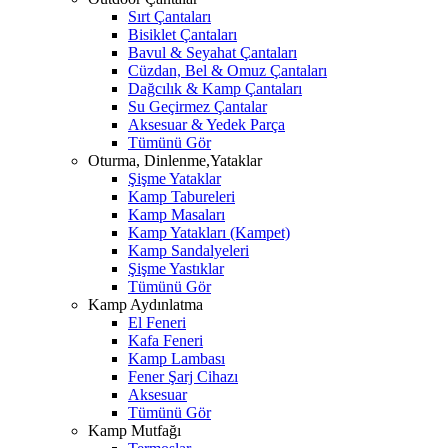
Sırt Çantaları
Bisiklet Çantaları
Bavul & Seyahat Çantaları
Cüzdan, Bel & Omuz Çantaları
Dağcılık & Kamp Çantaları
Su Geçirmez Çantalar
Aksesuar & Yedek Parça
Tümünü Gör
Oturma, Dinlenme,Yataklar
Şişme Yataklar
Kamp Tabureleri
Kamp Masaları
Kamp Yatakları (Kampet)
Kamp Sandalyeleri
Şişme Yastıklar
Tümünü Gör
Kamp Aydınlatma
El Feneri
Kafa Feneri
Kamp Lambası
Fener Şarj Cihazı
Aksesuar
Tümünü Gör
Kamp Mutfağı