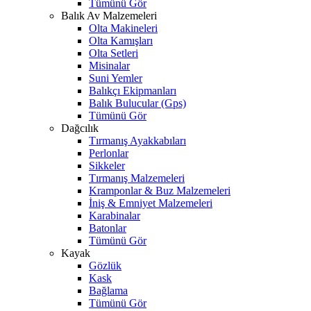
Tümünü Gör
Balık Av Malzemeleri
Olta Makineleri
Olta Kamışları
Olta Setleri
Misinalar
Suni Yemler
Balıkçı Ekipmanları
Balık Bulucular (Gps)
Tümünü Gör
Dağcılık
Tırmanış Ayakkabıları
Perlonlar
Sikkeler
Tırmanış Malzemeleri
Kramponlar & Buz Malzemeleri
İniş & Emniyet Malzemeleri
Karabinalar
Batonlar
Tümünü Gör
Kayak
Gözlük
Kask
Bağlama
Tümünü Gör