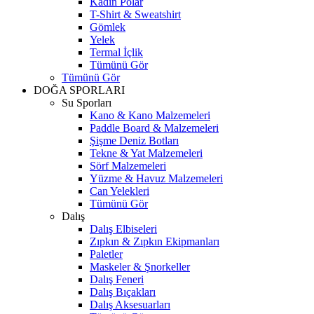
Kadın Polar
T-Shirt & Sweatshirt
Gömlek
Yelek
Termal İçlik
Tümünü Gör
Tümünü Gör
DOĞA SPORLARI
Su Sporları
Kano & Kano Malzemeleri
Paddle Board & Malzemeleri
Şişme Deniz Botları
Tekne & Yat Malzemeleri
Sörf Malzemeleri
Yüzme & Havuz Malzemeleri
Can Yelekleri
Tümünü Gör
Dalış
Dalış Elbiseleri
Zıpkın & Zıpkın Ekipmanları
Paletler
Maskeler & Şnorkeller
Dalış Feneri
Dalış Bıçakları
Dalış Aksesuarları