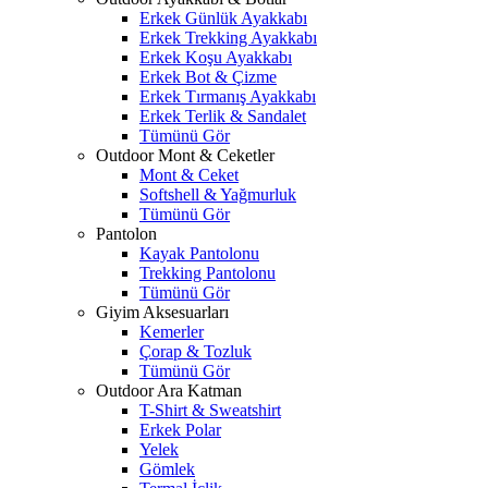
Erkek Günlük Ayakkabı
Erkek Trekking Ayakkabı
Erkek Koşu Ayakkabı
Erkek Bot & Çizme
Erkek Tırmanış Ayakkabı
Erkek Terlik & Sandalet
Tümünü Gör
Outdoor Mont & Ceketler
Mont & Ceket
Softshell & Yağmurluk
Tümünü Gör
Pantolon
Kayak Pantolonu
Trekking Pantolonu
Tümünü Gör
Giyim Aksesuarları
Kemerler
Çorap & Tozluk
Tümünü Gör
Outdoor Ara Katman
T-Shirt & Sweatshirt
Erkek Polar
Yelek
Gömlek