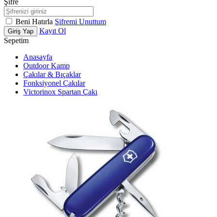
Şifre
Beni Hatırla
Şifremi Unuttum
Kayıt Ol
Giriş Yap
Sepetim
Anasayfa
Outdoor Kamp
Çakılar & Bıçaklar
Fonksiyonel Çakılar
Victorinox Spartan Çakı