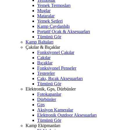
Termoslar
Yemek Termosları
Muglar
Mataralar
Yemek Setleri
Kamp Çaydanlığı
Portatif Ocak & Aksesuarları
Tümünü Gör
Kamp Baltaları
Çakılar & Bıçaklar
Fonksiyonel Çakılar
Çakılar
Bıçaklar
Fonksiyonel Penseler
Testereler
Çakı, Bıçak Aksesuarları
Tümünü Gör
Elektronik, Gps, Dürbünler
Fotokapanlar
Dürbünler
Gps
Aksiyon Kameralar
Elektronik Outdoor Aksesuarları
Tümünü Gör
Kamp Ekipmanları