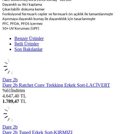
Dayanıklı su itici kaplama
Çıkarılabilir dokuma kemer
Fonksiyonel fermuarlı cepler ve fermuarlı ön açıklık ile tamamlanmıştır
Aşınmaya dayanıklı kumaş ile dayanıklılık için tasarlanmıştır
PFC, PFOA, PFOS içermez
50+ UV Koruması (UPF)
Benzer Ürünler
İlgili Ürünler
Son Bakılanlar
Dare 2b
Dare 2b Ratchet Conv Trekking Erkek Şort-LACİVERT
%
61
İndirim
4.647,40
TL
1.789,47
TL
Dare 2b
Dare 2b Tuned Erkek Şort-KIRMIZI