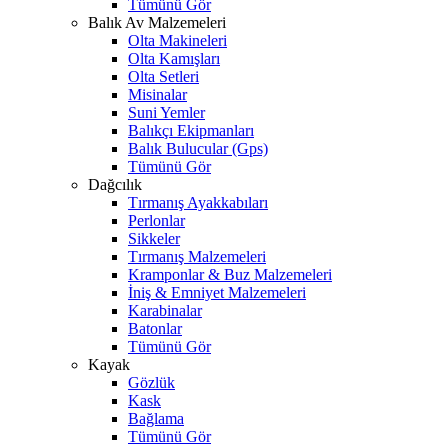
Tümünü Gör
Balık Av Malzemeleri
Olta Makineleri
Olta Kamışları
Olta Setleri
Misinalar
Suni Yemler
Balıkçı Ekipmanları
Balık Bulucular (Gps)
Tümünü Gör
Dağcılık
Tırmanış Ayakkabıları
Perlonlar
Sikkeler
Tırmanış Malzemeleri
Kramponlar & Buz Malzemeleri
İniş & Emniyet Malzemeleri
Karabinalar
Batonlar
Tümünü Gör
Kayak
Gözlük
Kask
Bağlama
Tümünü Gör