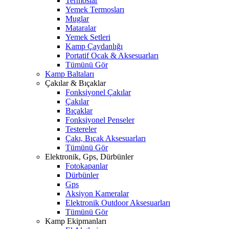
Termoslar
Yemek Termosları
Muglar
Mataralar
Yemek Setleri
Kamp Çaydanlığı
Portatif Ocak & Aksesuarları
Tümünü Gör
Kamp Baltaları
Çakılar & Bıçaklar
Fonksiyonel Çakılar
Çakılar
Bıçaklar
Fonksiyonel Penseler
Testereler
Çakı, Bıçak Aksesuarları
Tümünü Gör
Elektronik, Gps, Dürbünler
Fotokapanlar
Dürbünler
Gps
Aksiyon Kameralar
Elektronik Outdoor Aksesuarları
Tümünü Gör
Kamp Ekipmanları