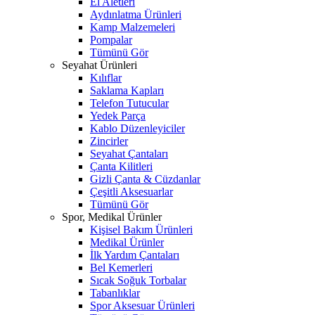
El Aletleri
Aydınlatma Ürünleri
Kamp Malzemeleri
Pompalar
Tümünü Gör
Seyahat Ürünleri
Kılıflar
Saklama Kapları
Telefon Tutucular
Yedek Parça
Kablo Düzenleyiciler
Zincirler
Seyahat Çantaları
Çanta Kilitleri
Gizli Çanta & Cüzdanlar
Çeşitli Aksesuarlar
Tümünü Gör
Spor, Medikal Ürünler
Kişisel Bakım Ürünleri
Medikal Ürünler
İlk Yardım Çantaları
Bel Kemerleri
Sıcak Soğuk Torbalar
Tabanlıklar
Spor Aksesuar Ürünleri