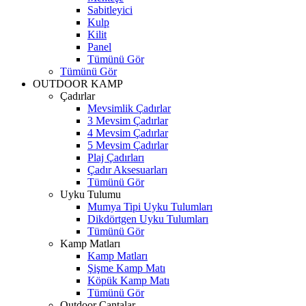
Sabitleyici
Kulp
Kilit
Panel
Tümünü Gör
Tümünü Gör
OUTDOOR KAMP
Çadırlar
Mevsimlik Çadırlar
3 Mevsim Çadırlar
4 Mevsim Çadırlar
5 Mevsim Çadırlar
Plaj Çadırları
Çadır Aksesuarları
Tümünü Gör
Uyku Tulumu
Mumya Tipi Uyku Tulumları
Dikdörtgen Uyku Tulumları
Tümünü Gör
Kamp Matları
Kamp Matları
Şişme Kamp Matı
Köpük Kamp Matı
Tümünü Gör
Outdoor Çantalar