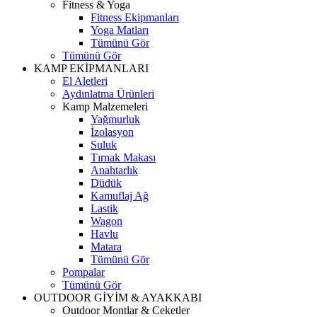
Fitness & Yoga
Fitness Ekipmanları
Yoga Matları
Tümünü Gör
Tümünü Gör
KAMP EKİPMANLARI
El Aletleri
Aydınlatma Ürünleri
Kamp Malzemeleri
Yağmurluk
İzolasyon
Suluk
Tırnak Makası
Anahtarlık
Düdük
Kamuflaj Ağ
Lastik
Wagon
Havlu
Matara
Tümünü Gör
Pompalar
Tümünü Gör
OUTDOOR GİYİM & AYAKKABI
Outdoor Montlar & Ceketler