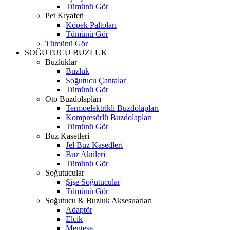
Tümünü Gör
Pet Kıyafeti
Köpek Paltoları
Tümünü Gör
Tümünü Gör
SOĞUTUCU BUZLUK
Buzluklar
Buzluk
Soğutucu Çantalar
Tümünü Gör
Oto Buzdolapları
Termoelektrikli Buzdolapları
Kompresörlü Buzdolapları
Tümünü Gör
Buz Kasetleri
Jel Buz Kasedleri
Buz Aküleri
Tümünü Gör
Soğutucular
Şişe Soğutucular
Tümünü Gör
Soğutucu & Buzluk Aksesuarları
Adaptör
Elcik
Menteşe