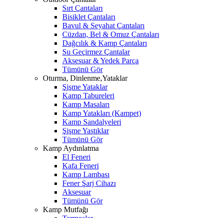
Sırt Çantaları
Bisiklet Çantaları
Bavul & Seyahat Çantaları
Cüzdan, Bel & Omuz Çantaları
Dağcılık & Kamp Çantaları
Su Geçirmez Çantalar
Aksesuar & Yedek Parça
Tümünü Gör
Oturma, Dinlenme,Yataklar
Şişme Yataklar
Kamp Tabureleri
Kamp Masaları
Kamp Yatakları (Kampet)
Kamp Sandalyeleri
Şişme Yastıklar
Tümünü Gör
Kamp Aydınlatma
El Feneri
Kafa Feneri
Kamp Lambası
Fener Şarj Cihazı
Aksesuar
Tümünü Gör
Kamp Mutfağı