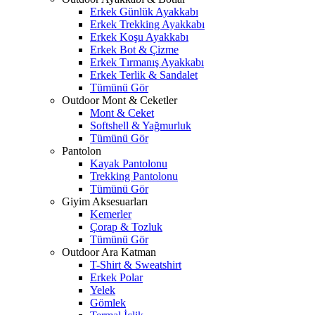
Erkek Günlük Ayakkabı
Erkek Trekking Ayakkabı
Erkek Koşu Ayakkabı
Erkek Bot & Çizme
Erkek Tırmanış Ayakkabı
Erkek Terlik & Sandalet
Tümünü Gör
Outdoor Mont & Ceketler
Mont & Ceket
Softshell & Yağmurluk
Tümünü Gör
Pantolon
Kayak Pantolonu
Trekking Pantolonu
Tümünü Gör
Giyim Aksesuarları
Kemerler
Çorap & Tozluk
Tümünü Gör
Outdoor Ara Katman
T-Shirt & Sweatshirt
Erkek Polar
Yelek
Gömlek