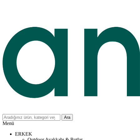
Ara
Menü
ERKEK
Outdoor Ayakkabı & Botlar