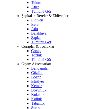
Tulum
Atlet
Tümünü Gör
Şapkalar, Bereler & Eldivenler
Eldiven
Bere
Atkı
Balaklava
Şapka
Tümünü Gör
Çoraplar & Tozluklar
Çorap
Tozluk
Tümünü Gör
Giyim Aksesuarları
Bandanalar
Gözlük
Boxer
Büstiyer
Kemer
Boyunluk
Kulaklık
Kolluk
Tabanlık
Sprey