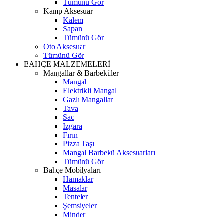
Tümünü Gör
Kamp Aksesuar
Kalem
Sapan
Tümünü Gör
Oto Aksesuar
Tümünü Gör
BAHÇE MALZEMELERİ
Mangallar & Barbeküler
Mangal
Elektrikli Mangal
Gazlı Mangallar
Tava
Sac
Izgara
Fırın
Pizza Taşı
Mangal Barbekü Aksesuarları
Tümünü Gör
Bahçe Mobilyaları
Hamaklar
Masalar
Tenteler
Şemsiyeler
Minder