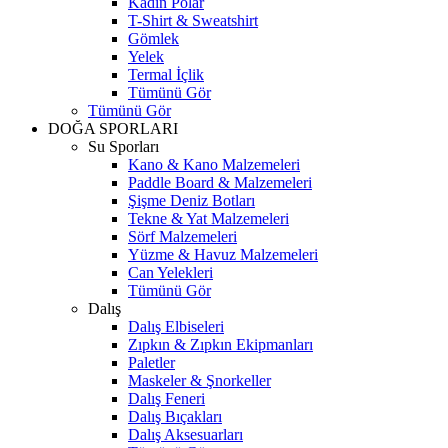
Kadın Polar
T-Shirt & Sweatshirt
Gömlek
Yelek
Termal İçlik
Tümünü Gör
Tümünü Gör
DOĞA SPORLARI
Su Sporları
Kano & Kano Malzemeleri
Paddle Board & Malzemeleri
Şişme Deniz Botları
Tekne & Yat Malzemeleri
Sörf Malzemeleri
Yüzme & Havuz Malzemeleri
Can Yelekleri
Tümünü Gör
Dalış
Dalış Elbiseleri
Zıpkın & Zıpkın Ekipmanları
Paletler
Maskeler & Şnorkeller
Dalış Feneri
Dalış Bıçakları
Dalış Aksesuarları