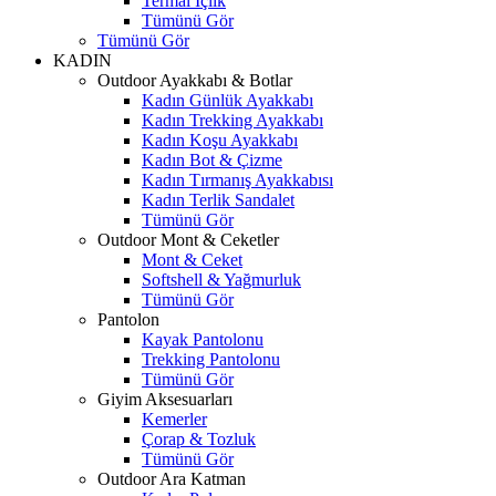
Termal İçlik
Tümünü Gör
Tümünü Gör
KADIN
Outdoor Ayakkabı & Botlar
Kadın Günlük Ayakkabı
Kadın Trekking Ayakkabı
Kadın Koşu Ayakkabı
Kadın Bot & Çizme
Kadın Tırmanış Ayakkabısı
Kadın Terlik Sandalet
Tümünü Gör
Outdoor Mont & Ceketler
Mont & Ceket
Softshell & Yağmurluk
Tümünü Gör
Pantolon
Kayak Pantolonu
Trekking Pantolonu
Tümünü Gör
Giyim Aksesuarları
Kemerler
Çorap & Tozluk
Tümünü Gör
Outdoor Ara Katman