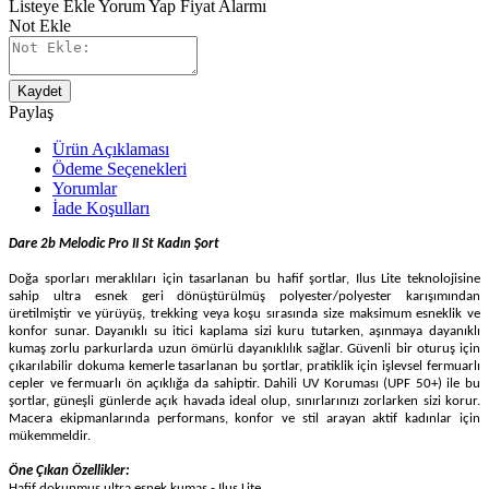
Listeye Ekle
Yorum Yap
Fiyat Alarmı
Not Ekle
Kaydet
Paylaş
Ürün Açıklaması
Ödeme Seçenekleri
Yorumlar
İade Koşulları
Dare 2b Melodic Pro II St Kadın Şort
Doğa sporları meraklıları için tasarlanan bu hafif şortlar, Ilus Lite teknolojisine
sahip ultra esnek geri dönüştürülmüş polyester/polyester karışımından
üretilmiştir ve yürüyüş, trekking veya koşu sırasında size maksimum esneklik ve
konfor sunar. Dayanıklı su itici kaplama sizi kuru tutarken, aşınmaya dayanıklı
kumaş zorlu parkurlarda uzun ömürlü dayanıklılık sağlar. Güvenli bir oturuş için
çıkarılabilir dokuma kemerle tasarlanan bu şortlar, pratiklik için işlevsel fermuarlı
cepler ve fermuarlı ön açıklığa da sahiptir. Dahili UV Koruması (UPF 50+) ile bu
şortlar, güneşli günlerde açık havada ideal olup, sınırlarınızı zorlarken sizi korur.
Macera ekipmanlarında performans, konfor ve stil arayan aktif kadınlar için
mükemmeldir.
Öne Çıkan Özellikler:
Hafif dokunmuş ultra esnek kumaş - Ilus Lite