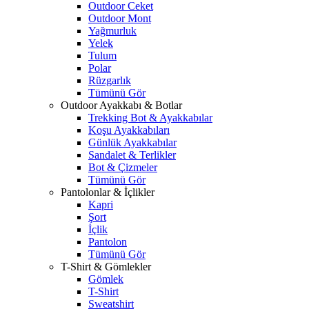
Outdoor Ceket
Outdoor Mont
Yağmurluk
Yelek
Tulum
Polar
Rüzgarlık
Tümünü Gör
Outdoor Ayakkabı & Botlar
Trekking Bot & Ayakkabılar
Koşu Ayakkabıları
Günlük Ayakkabılar
Sandalet & Terlikler
Bot & Çizmeler
Tümünü Gör
Pantolonlar & İçlikler
Kapri
Şort
İçlik
Pantolon
Tümünü Gör
T-Shirt & Gömlekler
Gömlek
T-Shirt
Sweatshirt