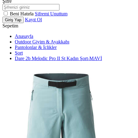
Şifre
Beni Hatırla
Şifremi Unuttum
Kayıt Ol
Giriş Yap
Sepetim
Anasayfa
Outdoor Giyim & Ayakkabı
Pantolonlar & İçlikler
Şort
Dare 2b Melodic Pro II St Kadın Şort-MAVİ