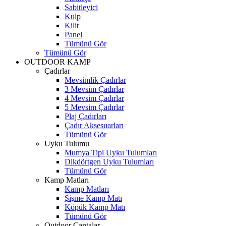
Sabitleyici
Kulp
Kilit
Panel
Tümünü Gör
Tümünü Gör
OUTDOOR KAMP
Çadırlar
Mevsimlik Çadırlar
3 Mevsim Çadırlar
4 Mevsim Çadırlar
5 Mevsim Çadırlar
Plaj Çadırları
Çadır Aksesuarları
Tümünü Gör
Uyku Tulumu
Mumya Tipi Uyku Tulumları
Dikdörtgen Uyku Tulumları
Tümünü Gör
Kamp Matları
Kamp Matları
Şişme Kamp Matı
Köpük Kamp Matı
Tümünü Gör
Outdoor Çantalar