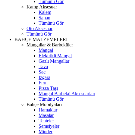
Tümünü Gör
Kamp Aksesuar
Kalem
Sapan
Tümünü Gör
Oto Aksesuar
Tümünü Gör
BAHÇE MALZEMELERİ
Mangallar & Barbeküler
Mangal
Elektrikli Mangal
Gazlı Mangallar
Tava
Sac
Izgara
Fırın
Pizza Taşı
Mangal Barbekü Aksesuarları
Tümünü Gör
Bahçe Mobilyaları
Hamaklar
Masalar
Tenteler
Şemsiyeler
Minder