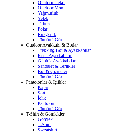
Outdoor Ceket
Outdoor Mont
Yağmurluk
Yelek
Tulum
Polar
Rüzgarlık
Tümünü Gör
Outdoor Ayakkabı & Botlar
Trekking Bot & Ayakkabılar
Koşu Ayakkabıları
Günlük Ayakkabılar
Sandalet & Terlikler
Bot & Çizmeler
Tümünü Gör
Pantolonlar & İçlikler
Kapri
Şort
İçlik
Pantolon
Tümünü Gör
T-Shirt & Gömlekler
Gömlek
T-Shirt
Sweatshirt