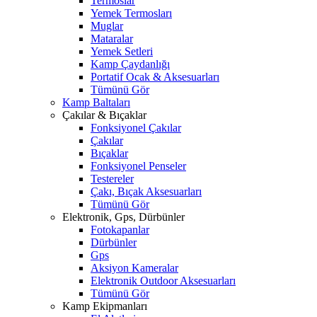
Termoslar
Yemek Termosları
Muglar
Mataralar
Yemek Setleri
Kamp Çaydanlığı
Portatif Ocak & Aksesuarları
Tümünü Gör
Kamp Baltaları
Çakılar & Bıçaklar
Fonksiyonel Çakılar
Çakılar
Bıçaklar
Fonksiyonel Penseler
Testereler
Çakı, Bıçak Aksesuarları
Tümünü Gör
Elektronik, Gps, Dürbünler
Fotokapanlar
Dürbünler
Gps
Aksiyon Kameralar
Elektronik Outdoor Aksesuarları
Tümünü Gör
Kamp Ekipmanları