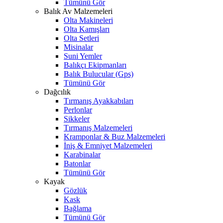
Tümünü Gör
Balık Av Malzemeleri
Olta Makineleri
Olta Kamışları
Olta Setleri
Misinalar
Suni Yemler
Balıkçı Ekipmanları
Balık Bulucular (Gps)
Tümünü Gör
Dağcılık
Tırmanış Ayakkabıları
Perlonlar
Sikkeler
Tırmanış Malzemeleri
Kramponlar & Buz Malzemeleri
İniş & Emniyet Malzemeleri
Karabinalar
Batonlar
Tümünü Gör
Kayak
Gözlük
Kask
Bağlama
Tümünü Gör