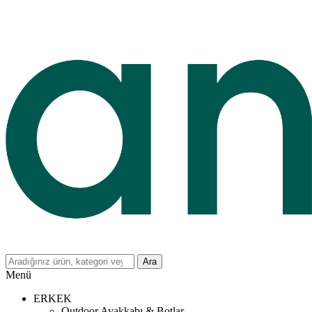
Ara
Menü
ERKEK
Outdoor Ayakkabı & Botlar