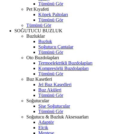
Tümünü Gör
Pet Kıyafeti
Köpek Paltoları
Tümünü Gör
Tümünü Gör
SOĞUTUCU BUZLUK
Buzluklar
Buzluk
Soğutucu Çantalar
Tümünü Gör
Oto Buzdolapları
Termoelektrikli Buzdolapları
Kompresörlü Buzdolapları
Tümünü Gör
Buz Kasetleri
Jel Buz Kasedleri
Buz Aküleri
Tümünü Gör
Soğutucular
Şişe Soğutucular
Tümünü Gör
Soğutucu & Buzluk Aksesuarları
Adaptör
Elcik
Menteşe