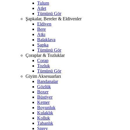
Tulum
Atlet
Tümünü Gör
Şapkalar, Bereler & Eldivenler
Eldiven
Bere
Atkı
Balaklava
Şapka
Tümünü Gör
Çoraplar & Tozluklar
Çorap
Tozluk
Tümünü Gör
Giyim Aksesuarları
Bandanalar
Gözlük
Boxer
Büstiyer
Kemer
Boyunluk
Kulaklık
Kolluk
Tabanlık
Sprey