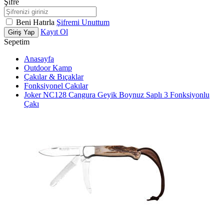
Şifre
Beni Hatırla
Şifremi Unuttum
Kayıt Ol
Giriş Yap
Sepetim
Anasayfa
Outdoor Kamp
Çakılar & Bıçaklar
Fonksiyonel Çakılar
Joker NC128 Cangura Geyik Boynuz Saplı 3 Fonksiyonlu
Çakı