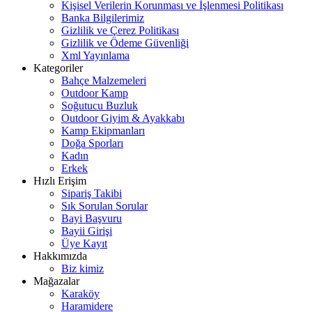
Kişisel Verilerin Korunması ve İşlenmesi Politikası
Banka Bilgilerimiz
Gizlilik ve Çerez Politikası
Gizlilik ve Ödeme Güvenliği
Xml Yayınlama
Kategoriler
Bahçe Malzemeleri
Outdoor Kamp
Soğutucu Buzluk
Outdoor Giyim & Ayakkabı
Kamp Ekipmanları
Doğa Sporları
Kadın
Erkek
Hızlı Erişim
Sipariş Takibi
Sık Sorulan Sorular
Bayi Başvuru
Bayii Girişi
Üye Kayıt
Hakkımızda
Biz kimiz
Mağazalar
Karaköy
Haramidere