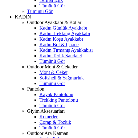
Termal İçlik
Tümünü Gör
Tümünü Gör
KADIN
Outdoor Ayakkabı & Botlar
Kadın Günlük Ayakkabı
Kadın Trekking Ayakkabı
Kadın Koşu Ayakkabı
Kadın Bot & Çizme
Kadın Tırmanış Ayakkabısı
Kadın Terlik Sandalet
Tümünü Gör
Outdoor Mont & Ceketler
Mont & Ceket
Softshell & Yağmurluk
Tümünü Gör
Pantolon
Kayak Pantolonu
Trekking Pantolonu
Tümünü Gör
Giyim Aksesuarları
Kemerler
Çorap & Tozluk
Tümünü Gör
Outdoor Ara Katman