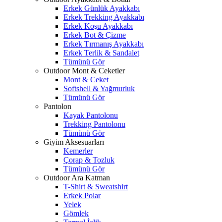
Erkek Günlük Ayakkabı
Erkek Trekking Ayakkabı
Erkek Koşu Ayakkabı
Erkek Bot & Çizme
Erkek Tırmanış Ayakkabı
Erkek Terlik & Sandalet
Tümünü Gör
Outdoor Mont & Ceketler
Mont & Ceket
Softshell & Yağmurluk
Tümünü Gör
Pantolon
Kayak Pantolonu
Trekking Pantolonu
Tümünü Gör
Giyim Aksesuarları
Kemerler
Çorap & Tozluk
Tümünü Gör
Outdoor Ara Katman
T-Shirt & Sweatshirt
Erkek Polar
Yelek
Gömlek