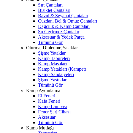
Sırt Çantaları
Bisiklet Çantaları
Bavul & Seyahat Çantaları
Cüzdan, Bel & Omuz Çantaları
Dağcılık & Kamp Çantaları
Su Geçirmez Çantalar
Aksesuar & Yedek Parça
Tümünü Gör
Oturma, Dinlenme,Yataklar
Şişme Yataklar
Kamp Tabureleri
Kamp Masaları
Kamp Yatakları (Kampet)
Kamp Sandalyeleri
Şişme Yastıklar
Tümünü Gör
Kamp Aydınlatma
El Feneri
Kafa Feneri
Kamp Lambası
Fener Şarj Cihazı
Aksesuar
Tümünü Gör
Kamp Mutfağı