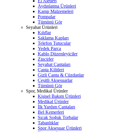
El Aletleri
Aydınlatma Ürünleri
Kamp Malzemeleri
Pompalar
Tümünü Gör
Seyahat Ürünleri
Kılıflar
Saklama Kapları
Telefon Tutucular
Yedek Parça
Kablo Düzenleyiciler
Zincirler
Seyahat Çantaları
Çanta Kilitleri
Gizli Çanta & Cüzdanlar
Çeşitli Aksesuarlar
Tümünü Gör
Spor, Medikal Ürünler
Kişisel Bakım Ürünleri
Medikal Ürünler
İlk Yardım Çantaları
Bel Kemerleri
Sıcak Soğuk Torbalar
Tabanlıklar
Spor Aksesuar Ürünleri