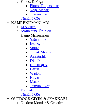
Fitness & Yoga
Fitness Ekipmanları
Yoga Matları
Tümünü Gör
Tümünü Gör
KAMP EKİPMANLARI
El Aletleri
Aydınlatma Ürünleri
Kamp Malzemeleri
Yağmurluk
İzolasyon
Suluk
Tırnak Makası
Anahtarlık
Düdük
Kamuflaj Ağ
Lastik
Wagon
Havlu
Matara
Tümünü Gör
Pompalar
Tümünü Gör
OUTDOOR GİYİM & AYAKKABI
Outdoor Montlar & Ceketler