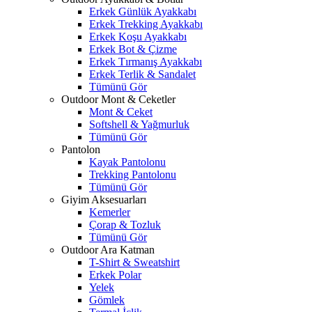
Erkek Günlük Ayakkabı
Erkek Trekking Ayakkabı
Erkek Koşu Ayakkabı
Erkek Bot & Çizme
Erkek Tırmanış Ayakkabı
Erkek Terlik & Sandalet
Tümünü Gör
Outdoor Mont & Ceketler
Mont & Ceket
Softshell & Yağmurluk
Tümünü Gör
Pantolon
Kayak Pantolonu
Trekking Pantolonu
Tümünü Gör
Giyim Aksesuarları
Kemerler
Çorap & Tozluk
Tümünü Gör
Outdoor Ara Katman
T-Shirt & Sweatshirt
Erkek Polar
Yelek
Gömlek