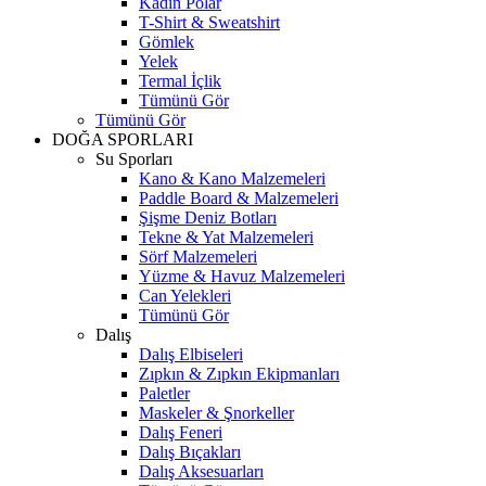
Kadın Polar
T-Shirt & Sweatshirt
Gömlek
Yelek
Termal İçlik
Tümünü Gör
Tümünü Gör
DOĞA SPORLARI
Su Sporları
Kano & Kano Malzemeleri
Paddle Board & Malzemeleri
Şişme Deniz Botları
Tekne & Yat Malzemeleri
Sörf Malzemeleri
Yüzme & Havuz Malzemeleri
Can Yelekleri
Tümünü Gör
Dalış
Dalış Elbiseleri
Zıpkın & Zıpkın Ekipmanları
Paletler
Maskeler & Şnorkeller
Dalış Feneri
Dalış Bıçakları
Dalış Aksesuarları