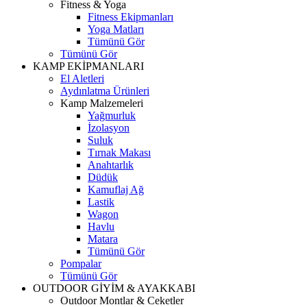
Fitness & Yoga
Fitness Ekipmanları
Yoga Matları
Tümünü Gör
Tümünü Gör
KAMP EKİPMANLARI
El Aletleri
Aydınlatma Ürünleri
Kamp Malzemeleri
Yağmurluk
İzolasyon
Suluk
Tırnak Makası
Anahtarlık
Düdük
Kamuflaj Ağ
Lastik
Wagon
Havlu
Matara
Tümünü Gör
Pompalar
Tümünü Gör
OUTDOOR GİYİM & AYAKKABI
Outdoor Montlar & Ceketler