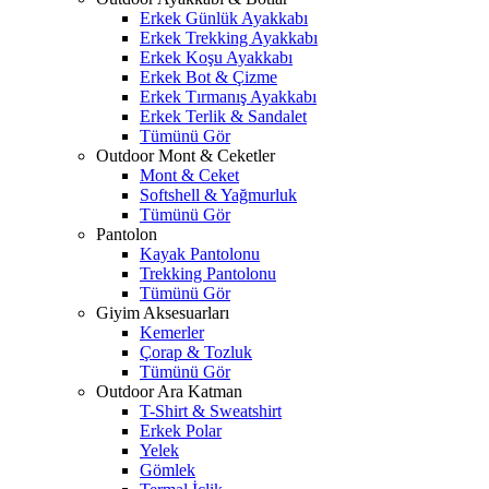
Erkek Günlük Ayakkabı
Erkek Trekking Ayakkabı
Erkek Koşu Ayakkabı
Erkek Bot & Çizme
Erkek Tırmanış Ayakkabı
Erkek Terlik & Sandalet
Tümünü Gör
Outdoor Mont & Ceketler
Mont & Ceket
Softshell & Yağmurluk
Tümünü Gör
Pantolon
Kayak Pantolonu
Trekking Pantolonu
Tümünü Gör
Giyim Aksesuarları
Kemerler
Çorap & Tozluk
Tümünü Gör
Outdoor Ara Katman
T-Shirt & Sweatshirt
Erkek Polar
Yelek
Gömlek