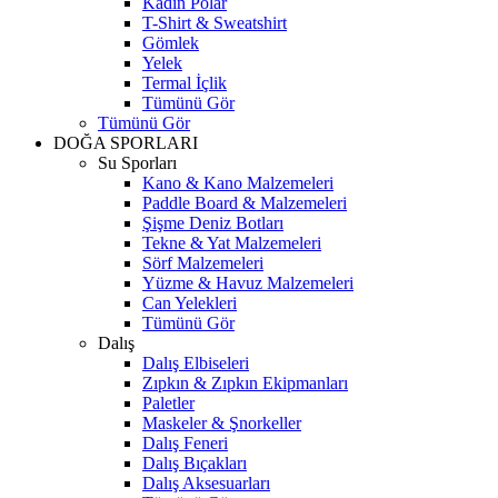
Kadın Polar
T-Shirt & Sweatshirt
Gömlek
Yelek
Termal İçlik
Tümünü Gör
Tümünü Gör
DOĞA SPORLARI
Su Sporları
Kano & Kano Malzemeleri
Paddle Board & Malzemeleri
Şişme Deniz Botları
Tekne & Yat Malzemeleri
Sörf Malzemeleri
Yüzme & Havuz Malzemeleri
Can Yelekleri
Tümünü Gör
Dalış
Dalış Elbiseleri
Zıpkın & Zıpkın Ekipmanları
Paletler
Maskeler & Şnorkeller
Dalış Feneri
Dalış Bıçakları
Dalış Aksesuarları