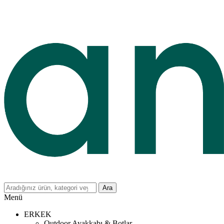
Ara
Menü
ERKEK
Outdoor Ayakkabı & Botlar