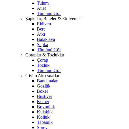
Tulum
Atlet
Tümünü Gör
Şapkalar, Bereler & Eldivenler
Eldiven
Bere
Atkı
Balaklava
Şapka
Tümünü Gör
Çoraplar & Tozluklar
Çorap
Tozluk
Tümünü Gör
Giyim Aksesuarları
Bandanalar
Gözlük
Boxer
Büstiyer
Kemer
Boyunluk
Kulaklık
Kolluk
Tabanlık
Sprey