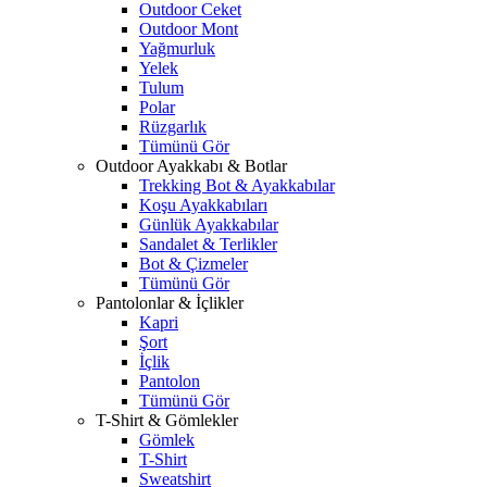
Outdoor Ceket
Outdoor Mont
Yağmurluk
Yelek
Tulum
Polar
Rüzgarlık
Tümünü Gör
Outdoor Ayakkabı & Botlar
Trekking Bot & Ayakkabılar
Koşu Ayakkabıları
Günlük Ayakkabılar
Sandalet & Terlikler
Bot & Çizmeler
Tümünü Gör
Pantolonlar & İçlikler
Kapri
Şort
İçlik
Pantolon
Tümünü Gör
T-Shirt & Gömlekler
Gömlek
T-Shirt
Sweatshirt