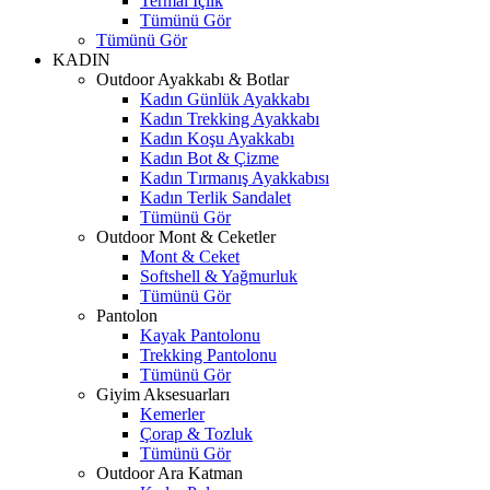
Termal İçlik
Tümünü Gör
Tümünü Gör
KADIN
Outdoor Ayakkabı & Botlar
Kadın Günlük Ayakkabı
Kadın Trekking Ayakkabı
Kadın Koşu Ayakkabı
Kadın Bot & Çizme
Kadın Tırmanış Ayakkabısı
Kadın Terlik Sandalet
Tümünü Gör
Outdoor Mont & Ceketler
Mont & Ceket
Softshell & Yağmurluk
Tümünü Gör
Pantolon
Kayak Pantolonu
Trekking Pantolonu
Tümünü Gör
Giyim Aksesuarları
Kemerler
Çorap & Tozluk
Tümünü Gör
Outdoor Ara Katman