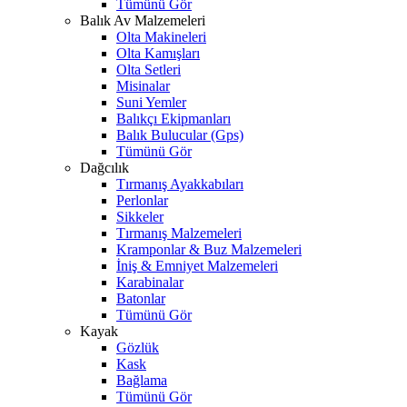
Tümünü Gör
Balık Av Malzemeleri
Olta Makineleri
Olta Kamışları
Olta Setleri
Misinalar
Suni Yemler
Balıkçı Ekipmanları
Balık Bulucular (Gps)
Tümünü Gör
Dağcılık
Tırmanış Ayakkabıları
Perlonlar
Sikkeler
Tırmanış Malzemeleri
Kramponlar & Buz Malzemeleri
İniş & Emniyet Malzemeleri
Karabinalar
Batonlar
Tümünü Gör
Kayak
Gözlük
Kask
Bağlama
Tümünü Gör