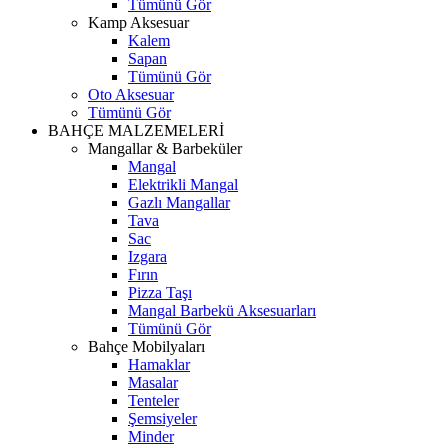
Tümünü Gör
Kamp Aksesuar
Kalem
Sapan
Tümünü Gör
Oto Aksesuar
Tümünü Gör
BAHÇE MALZEMELERİ
Mangallar & Barbeküler
Mangal
Elektrikli Mangal
Gazlı Mangallar
Tava
Sac
Izgara
Fırın
Pizza Taşı
Mangal Barbekü Aksesuarları
Tümünü Gör
Bahçe Mobilyaları
Hamaklar
Masalar
Tenteler
Şemsiyeler
Minder