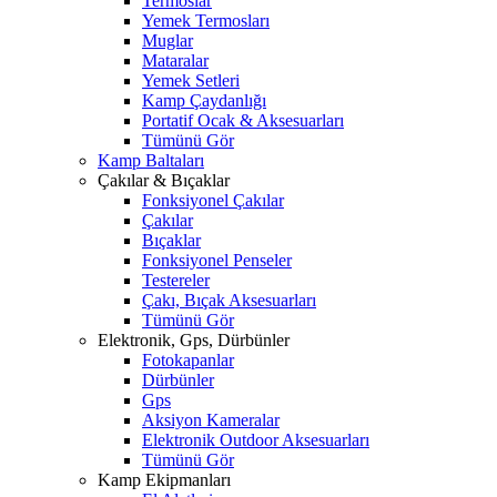
Termoslar
Yemek Termosları
Muglar
Mataralar
Yemek Setleri
Kamp Çaydanlığı
Portatif Ocak & Aksesuarları
Tümünü Gör
Kamp Baltaları
Çakılar & Bıçaklar
Fonksiyonel Çakılar
Çakılar
Bıçaklar
Fonksiyonel Penseler
Testereler
Çakı, Bıçak Aksesuarları
Tümünü Gör
Elektronik, Gps, Dürbünler
Fotokapanlar
Dürbünler
Gps
Aksiyon Kameralar
Elektronik Outdoor Aksesuarları
Tümünü Gör
Kamp Ekipmanları