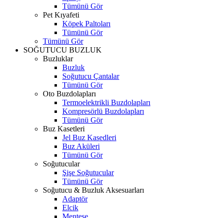
Tümünü Gör
Pet Kıyafeti
Köpek Paltoları
Tümünü Gör
Tümünü Gör
SOĞUTUCU BUZLUK
Buzluklar
Buzluk
Soğutucu Çantalar
Tümünü Gör
Oto Buzdolapları
Termoelektrikli Buzdolapları
Kompresörlü Buzdolapları
Tümünü Gör
Buz Kasetleri
Jel Buz Kasedleri
Buz Aküleri
Tümünü Gör
Soğutucular
Şişe Soğutucular
Tümünü Gör
Soğutucu & Buzluk Aksesuarları
Adaptör
Elcik
Menteşe