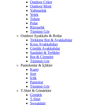
Outdoor Ceket
Outdoor Mont
Yağmurluk
Yelek
Tulum
Polar
Rüzgarlık
Tümünü Gör
Outdoor Ayakkabı & Botlar
Trekking Bot & Ayakkabılar
Koşu Ayakkabıları
Günlük Ayakkabılar
Sandalet & Terlikler
Bot & Çizmeler
Tümünü Gör
Pantolonlar & İçlikler
Kapri
Şort
İçlik
Pantolon
Tümünü Gör
T-Shirt & Gömlekler
Gömlek
T-Shirt
Sweatshirt