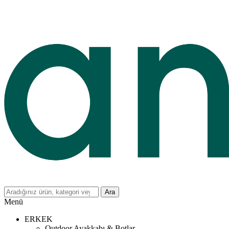
Ara
Menü
ERKEK
Outdoor Ayakkabı & Botlar