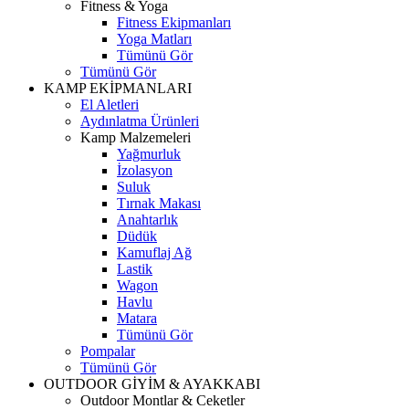
Fitness & Yoga
Fitness Ekipmanları
Yoga Matları
Tümünü Gör
Tümünü Gör
KAMP EKİPMANLARI
El Aletleri
Aydınlatma Ürünleri
Kamp Malzemeleri
Yağmurluk
İzolasyon
Suluk
Tırnak Makası
Anahtarlık
Düdük
Kamuflaj Ağ
Lastik
Wagon
Havlu
Matara
Tümünü Gör
Pompalar
Tümünü Gör
OUTDOOR GİYİM & AYAKKABI
Outdoor Montlar & Ceketler