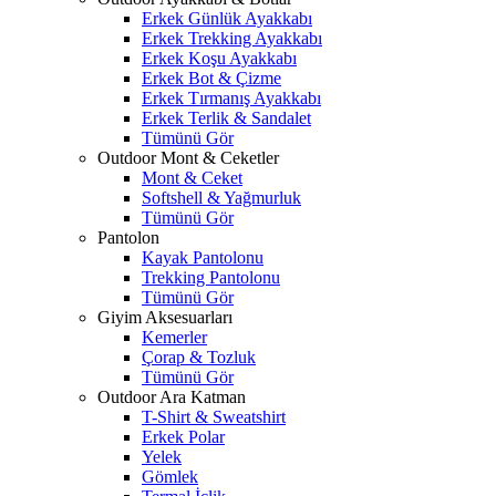
Erkek Günlük Ayakkabı
Erkek Trekking Ayakkabı
Erkek Koşu Ayakkabı
Erkek Bot & Çizme
Erkek Tırmanış Ayakkabı
Erkek Terlik & Sandalet
Tümünü Gör
Outdoor Mont & Ceketler
Mont & Ceket
Softshell & Yağmurluk
Tümünü Gör
Pantolon
Kayak Pantolonu
Trekking Pantolonu
Tümünü Gör
Giyim Aksesuarları
Kemerler
Çorap & Tozluk
Tümünü Gör
Outdoor Ara Katman
T-Shirt & Sweatshirt
Erkek Polar
Yelek
Gömlek