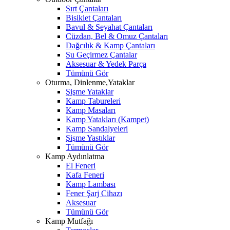
Sırt Çantaları
Bisiklet Çantaları
Bavul & Seyahat Çantaları
Cüzdan, Bel & Omuz Çantaları
Dağcılık & Kamp Çantaları
Su Geçirmez Çantalar
Aksesuar & Yedek Parça
Tümünü Gör
Oturma, Dinlenme,Yataklar
Şişme Yataklar
Kamp Tabureleri
Kamp Masaları
Kamp Yatakları (Kampet)
Kamp Sandalyeleri
Şişme Yastıklar
Tümünü Gör
Kamp Aydınlatma
El Feneri
Kafa Feneri
Kamp Lambası
Fener Şarj Cihazı
Aksesuar
Tümünü Gör
Kamp Mutfağı