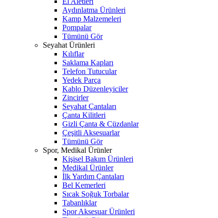
El Aletleri
Aydınlatma Ürünleri
Kamp Malzemeleri
Pompalar
Tümünü Gör
Seyahat Ürünleri
Kılıflar
Saklama Kapları
Telefon Tutucular
Yedek Parça
Kablo Düzenleyiciler
Zincirler
Seyahat Çantaları
Çanta Kilitleri
Gizli Çanta & Cüzdanlar
Çeşitli Aksesuarlar
Tümünü Gör
Spor, Medikal Ürünler
Kişisel Bakım Ürünleri
Medikal Ürünler
İlk Yardım Çantaları
Bel Kemerleri
Sıcak Soğuk Torbalar
Tabanlıklar
Spor Aksesuar Ürünleri