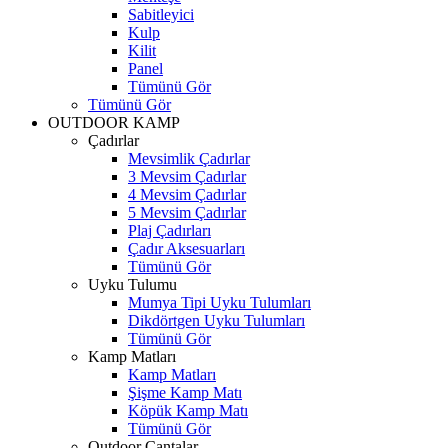
Sabitleyici
Kulp
Kilit
Panel
Tümünü Gör
Tümünü Gör
OUTDOOR KAMP
Çadırlar
Mevsimlik Çadırlar
3 Mevsim Çadırlar
4 Mevsim Çadırlar
5 Mevsim Çadırlar
Plaj Çadırları
Çadır Aksesuarları
Tümünü Gör
Uyku Tulumu
Mumya Tipi Uyku Tulumları
Dikdörtgen Uyku Tulumları
Tümünü Gör
Kamp Matları
Kamp Matları
Şişme Kamp Matı
Köpük Kamp Matı
Tümünü Gör
Outdoor Çantalar