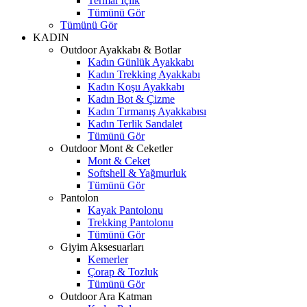
Termal İçlik
Tümünü Gör
Tümünü Gör
KADIN
Outdoor Ayakkabı & Botlar
Kadın Günlük Ayakkabı
Kadın Trekking Ayakkabı
Kadın Koşu Ayakkabı
Kadın Bot & Çizme
Kadın Tırmanış Ayakkabısı
Kadın Terlik Sandalet
Tümünü Gör
Outdoor Mont & Ceketler
Mont & Ceket
Softshell & Yağmurluk
Tümünü Gör
Pantolon
Kayak Pantolonu
Trekking Pantolonu
Tümünü Gör
Giyim Aksesuarları
Kemerler
Çorap & Tozluk
Tümünü Gör
Outdoor Ara Katman