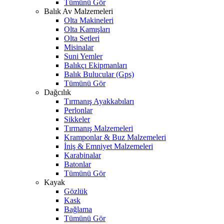
Tümünü Gör
Balık Av Malzemeleri
Olta Makineleri
Olta Kamışları
Olta Setleri
Misinalar
Suni Yemler
Balıkçı Ekipmanları
Balık Bulucular (Gps)
Tümünü Gör
Dağcılık
Tırmanış Ayakkabıları
Perlonlar
Sikkeler
Tırmanış Malzemeleri
Kramponlar & Buz Malzemeleri
İniş & Emniyet Malzemeleri
Karabinalar
Batonlar
Tümünü Gör
Kayak
Gözlük
Kask
Bağlama
Tümünü Gör