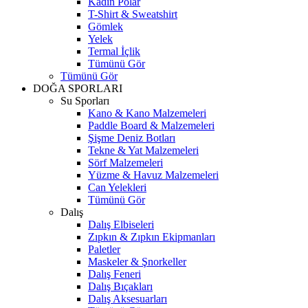
Kadın Polar
T-Shirt & Sweatshirt
Gömlek
Yelek
Termal İçlik
Tümünü Gör
Tümünü Gör
DOĞA SPORLARI
Su Sporları
Kano & Kano Malzemeleri
Paddle Board & Malzemeleri
Şişme Deniz Botları
Tekne & Yat Malzemeleri
Sörf Malzemeleri
Yüzme & Havuz Malzemeleri
Can Yelekleri
Tümünü Gör
Dalış
Dalış Elbiseleri
Zıpkın & Zıpkın Ekipmanları
Paletler
Maskeler & Şnorkeller
Dalış Feneri
Dalış Bıçakları
Dalış Aksesuarları