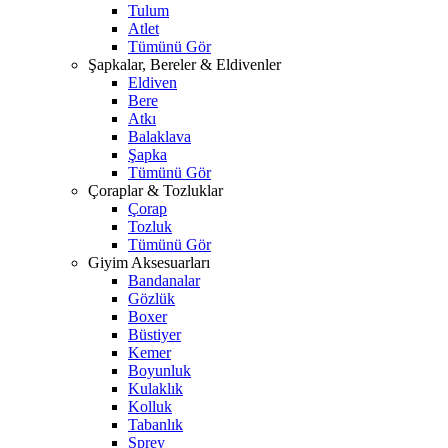
Tulum
Atlet
Tümünü Gör
Şapkalar, Bereler & Eldivenler
Eldiven
Bere
Atkı
Balaklava
Şapka
Tümünü Gör
Çoraplar & Tozluklar
Çorap
Tozluk
Tümünü Gör
Giyim Aksesuarları
Bandanalar
Gözlük
Boxer
Büstiyer
Kemer
Boyunluk
Kulaklık
Kolluk
Tabanlık
Sprey