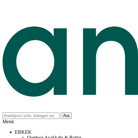
Ara
Menü
ERKEK
Outdoor Ayakkabı & Botlar