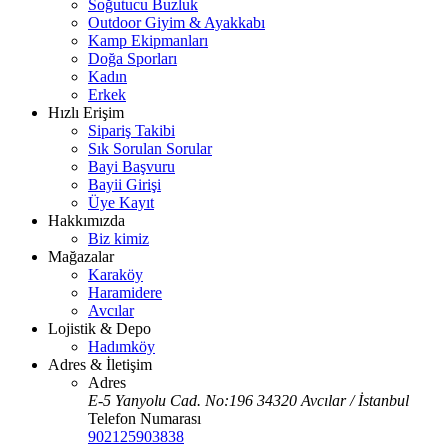
Soğutucu Buzluk
Outdoor Giyim & Ayakkabı
Kamp Ekipmanları
Doğa Sporları
Kadın
Erkek
Hızlı Erişim
Sipariş Takibi
Sık Sorulan Sorular
Bayi Başvuru
Bayii Girişi
Üye Kayıt
Hakkımızda
Biz kimiz
Mağazalar
Karaköy
Haramidere
Avcılar
Lojistik & Depo
Hadımköy
Adres & İletişim
Adres
E-5 Yanyolu Cad. No:196 34320 Avcılar / İstanbul
Telefon Numarası
902125903838