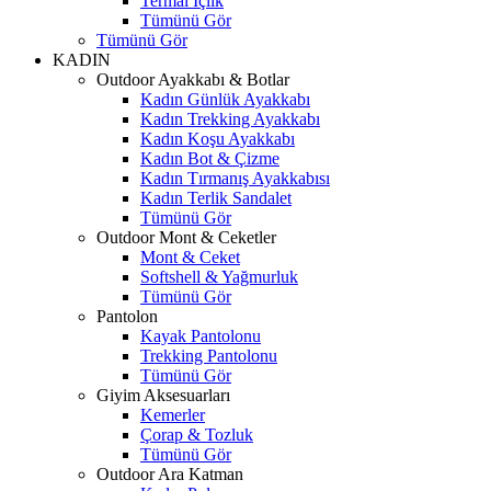
Termal İçlik
Tümünü Gör
Tümünü Gör
KADIN
Outdoor Ayakkabı & Botlar
Kadın Günlük Ayakkabı
Kadın Trekking Ayakkabı
Kadın Koşu Ayakkabı
Kadın Bot & Çizme
Kadın Tırmanış Ayakkabısı
Kadın Terlik Sandalet
Tümünü Gör
Outdoor Mont & Ceketler
Mont & Ceket
Softshell & Yağmurluk
Tümünü Gör
Pantolon
Kayak Pantolonu
Trekking Pantolonu
Tümünü Gör
Giyim Aksesuarları
Kemerler
Çorap & Tozluk
Tümünü Gör
Outdoor Ara Katman