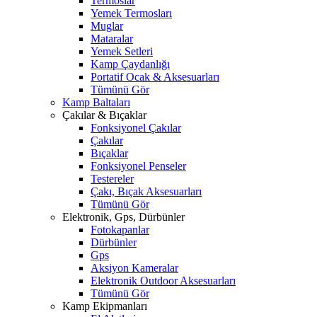
Termoslar
Yemek Termosları
Muglar
Mataralar
Yemek Setleri
Kamp Çaydanlığı
Portatif Ocak & Aksesuarları
Tümünü Gör
Kamp Baltaları
Çakılar & Bıçaklar
Fonksiyonel Çakılar
Çakılar
Bıçaklar
Fonksiyonel Penseler
Testereler
Çakı, Bıçak Aksesuarları
Tümünü Gör
Elektronik, Gps, Dürbünler
Fotokapanlar
Dürbünler
Gps
Aksiyon Kameralar
Elektronik Outdoor Aksesuarları
Tümünü Gör
Kamp Ekipmanları