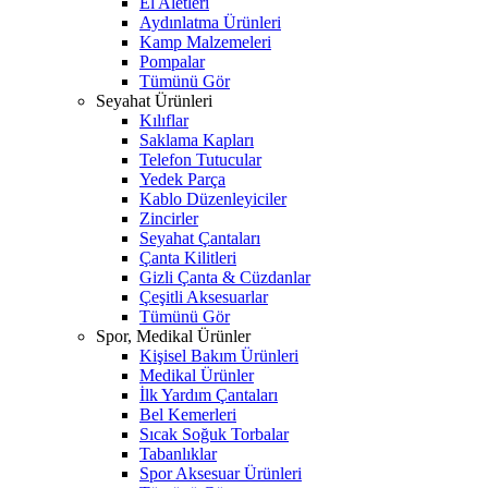
El Aletleri
Aydınlatma Ürünleri
Kamp Malzemeleri
Pompalar
Tümünü Gör
Seyahat Ürünleri
Kılıflar
Saklama Kapları
Telefon Tutucular
Yedek Parça
Kablo Düzenleyiciler
Zincirler
Seyahat Çantaları
Çanta Kilitleri
Gizli Çanta & Cüzdanlar
Çeşitli Aksesuarlar
Tümünü Gör
Spor, Medikal Ürünler
Kişisel Bakım Ürünleri
Medikal Ürünler
İlk Yardım Çantaları
Bel Kemerleri
Sıcak Soğuk Torbalar
Tabanlıklar
Spor Aksesuar Ürünleri