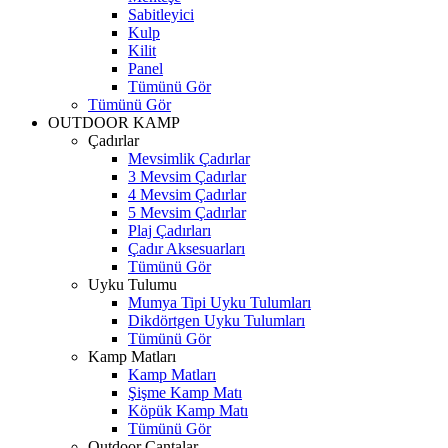
Sabitleyici
Kulp
Kilit
Panel
Tümünü Gör
Tümünü Gör
OUTDOOR KAMP
Çadırlar
Mevsimlik Çadırlar
3 Mevsim Çadırlar
4 Mevsim Çadırlar
5 Mevsim Çadırlar
Plaj Çadırları
Çadır Aksesuarları
Tümünü Gör
Uyku Tulumu
Mumya Tipi Uyku Tulumları
Dikdörtgen Uyku Tulumları
Tümünü Gör
Kamp Matları
Kamp Matları
Şişme Kamp Matı
Köpük Kamp Matı
Tümünü Gör
Outdoor Çantalar