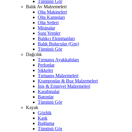
Tümünü Gör
Balık Av Malzemeleri
Olta Makineleri
Olta Kamışları
Olta Setleri
Misinalar
Suni Yemler
Balıkçı Ekipmanları
Balık Bulucular (Gps)
Tümünü Gör
Dağcılık
Tırmanış Ayakkabıları
Perlonlar
Sikkeler
Tırmanış Malzemeleri
Kramponlar & Buz Malzemeleri
İniş & Emniyet Malzemeleri
Karabinalar
Batonlar
Tümünü Gör
Kayak
Gözlük
Kask
Bağlama
Tümünü Gör