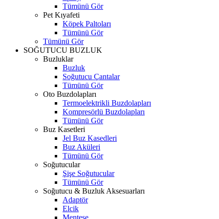
Tümünü Gör
Pet Kıyafeti
Köpek Paltoları
Tümünü Gör
Tümünü Gör
SOĞUTUCU BUZLUK
Buzluklar
Buzluk
Soğutucu Çantalar
Tümünü Gör
Oto Buzdolapları
Termoelektrikli Buzdolapları
Kompresörlü Buzdolapları
Tümünü Gör
Buz Kasetleri
Jel Buz Kasedleri
Buz Aküleri
Tümünü Gör
Soğutucular
Şişe Soğutucular
Tümünü Gör
Soğutucu & Buzluk Aksesuarları
Adaptör
Elcik
Menteşe