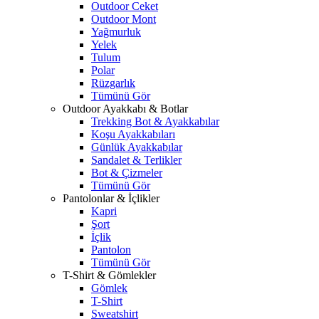
Outdoor Ceket
Outdoor Mont
Yağmurluk
Yelek
Tulum
Polar
Rüzgarlık
Tümünü Gör
Outdoor Ayakkabı & Botlar
Trekking Bot & Ayakkabılar
Koşu Ayakkabıları
Günlük Ayakkabılar
Sandalet & Terlikler
Bot & Çizmeler
Tümünü Gör
Pantolonlar & İçlikler
Kapri
Şort
İçlik
Pantolon
Tümünü Gör
T-Shirt & Gömlekler
Gömlek
T-Shirt
Sweatshirt