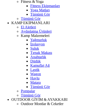
Fitness & Yoga
Fitness Ekipmanları
Yoga Matları
Tümünü Gör
Tümünü Gör
KAMP EKİPMANLARI
El Aletleri
Aydınlatma Ürünleri
Kamp Malzemeleri
Yağmurluk
İzolasyon
Suluk
Tırnak Makası
Anahtarlık
Düdük
Kamuflaj Ağ
Lastik
Wagon
Havlu
Matara
Tümünü Gör
Pompalar
Tümünü Gör
OUTDOOR GİYİM & AYAKKABI
Outdoor Montlar & Ceketler