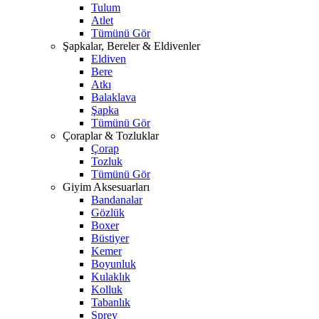
Tulum
Atlet
Tümünü Gör
Şapkalar, Bereler & Eldivenler
Eldiven
Bere
Atkı
Balaklava
Şapka
Tümünü Gör
Çoraplar & Tozluklar
Çorap
Tozluk
Tümünü Gör
Giyim Aksesuarları
Bandanalar
Gözlük
Boxer
Büstiyer
Kemer
Boyunluk
Kulaklık
Kolluk
Tabanlık
Sprey