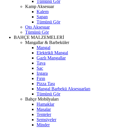
Tümünü Gör
Kamp Aksesuar
Kalem
Sapan
Tümünü Gör
Oto Aksesuar
Tümünü Gör
BAHÇE MALZEMELERİ
Mangallar & Barbeküler
Mangal
Elektrikli Mangal
Gazlı Mangallar
Tava
Sac
Izgara
Fırın
Pizza Taşı
Mangal Barbekü Aksesuarları
Tümünü Gör
Bahçe Mobilyaları
Hamaklar
Masalar
Tenteler
Şemsiyeler
Minder