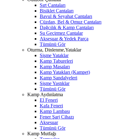
Sırt Çantaları
Bisiklet Çantaları
Bavul & Seyahat Çantaları
Cüzdan, Bel & Omuz Çantaları
Dağcılık & Kamp Çantaları
Su Geçirmez Çantalar
Aksesuar & Yedek Parça
Tümünü Gör
Oturma, Dinlenme,Yataklar
Şişme Yataklar
Kamp Tabureleri
Kamp Masaları
Kamp Yatakları (Kampet)
Kamp Sandalyeleri
Şişme Yastıklar
Tümünü Gör
Kamp Aydınlatma
El Feneri
Kafa Feneri
Kamp Lambası
Fener Şarj Cihazı
Aksesuar
Tümünü Gör
Kamp Mutfağı