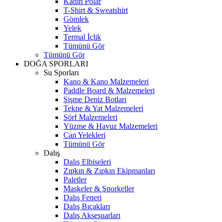
Kadın Polar
T-Shirt & Sweatshirt
Gömlek
Yelek
Termal İçlik
Tümünü Gör
Tümünü Gör
DOĞA SPORLARI
Su Sporları
Kano & Kano Malzemeleri
Paddle Board & Malzemeleri
Şişme Deniz Botları
Tekne & Yat Malzemeleri
Sörf Malzemeleri
Yüzme & Havuz Malzemeleri
Can Yelekleri
Tümünü Gör
Dalış
Dalış Elbiseleri
Zıpkın & Zıpkın Ekipmanları
Paletler
Maskeler & Şnorkeller
Dalış Feneri
Dalış Bıçakları
Dalış Aksesuarları