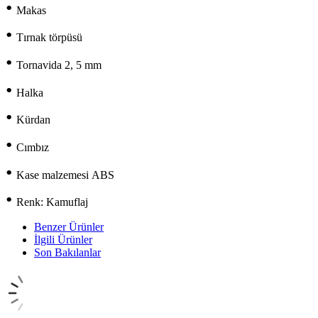
•
Makas
•
Tırnak törpüsü
•
Tornavida 2, 5 mm
•
Halka
•
Kürdan
•
Cımbız
•
Kase malzemesi ABS
•
Renk: Kamuflaj
Benzer Ürünler
İlgili Ürünler
Son Bakılanlar