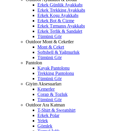
Erkek Günlük Ayakkabı
Erkek Trekking Ayakkabı
Erkek Koşu Ayakkabı
Erkek Bot & Çizme
Erkek Tırmanış Ayakkabı
Erkek Terlik & Sandalet
Tümünü Gör
Outdoor Mont & Ceketler
Mont & Ceket
Softshell & Yağmurluk
Tümünü Gör
Pantolon
Kayak Pantolonu
Trekking Pantolonu
Tümünü Gör
Giyim Aksesuarları
Kemerler
Çorap & Tozluk
Tümünü Gör
Outdoor Ara Katman
T-Shirt & Sweatshirt
Erkek Polar
Yelek
Gömlek