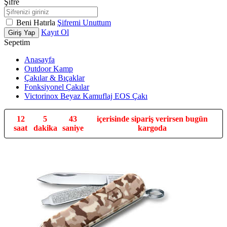
Şifre
Beni Hatırla
Şifremi Unuttum
Kayıt Ol
Giriş Yap
Sepetim
Anasayfa
Outdoor Kamp
Çakılar & Bıçaklar
Fonksiyonel Çakılar
Victorinox Beyaz Kamuflaj EOS Çakı
12
5
42
içerisinde sipariş verirsen bugün
saat
dakika
saniye
kargoda