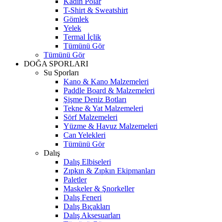
Kadın Polar
T-Shirt & Sweatshirt
Gömlek
Yelek
Termal İçlik
Tümünü Gör
Tümünü Gör
DOĞA SPORLARI
Su Sporları
Kano & Kano Malzemeleri
Paddle Board & Malzemeleri
Şişme Deniz Botları
Tekne & Yat Malzemeleri
Sörf Malzemeleri
Yüzme & Havuz Malzemeleri
Can Yelekleri
Tümünü Gör
Dalış
Dalış Elbiseleri
Zıpkın & Zıpkın Ekipmanları
Paletler
Maskeler & Şnorkeller
Dalış Feneri
Dalış Bıçakları
Dalış Aksesuarları