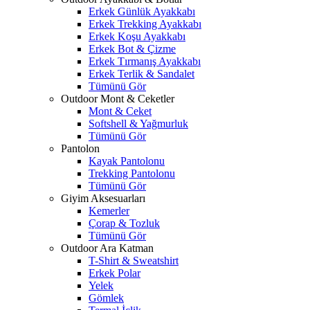
Erkek Günlük Ayakkabı
Erkek Trekking Ayakkabı
Erkek Koşu Ayakkabı
Erkek Bot & Çizme
Erkek Tırmanış Ayakkabı
Erkek Terlik & Sandalet
Tümünü Gör
Outdoor Mont & Ceketler
Mont & Ceket
Softshell & Yağmurluk
Tümünü Gör
Pantolon
Kayak Pantolonu
Trekking Pantolonu
Tümünü Gör
Giyim Aksesuarları
Kemerler
Çorap & Tozluk
Tümünü Gör
Outdoor Ara Katman
T-Shirt & Sweatshirt
Erkek Polar
Yelek
Gömlek