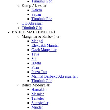
Tümünü Gör
Kamp Aksesuar
Kalem
Sapan
Tümünü Gör
Oto Aksesuar
Tümünü Gör
BAHÇE MALZEMELERİ
Mangallar & Barbeküler
Mangal
Elektrikli Mangal
Gazlı Mangallar
Tava
Sac
Izgara
Fırın
Pizza Taşı
Mangal Barbekü Aksesuarları
Tümünü Gör
Bahçe Mobilyaları
Hamaklar
Masalar
Tenteler
Şemsiyeler
Minder