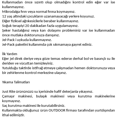
Kullanmadan önce sızıntı olup olmadığını kontrol edin eğer var ise
kullanmayınız.
Mikrodalga fırın veya normal fırına koymayınız.
12 yaş altındaki çocukların uzanamayacağı yerlere koyunuz.
Diğer fiziksel ağrıkesicilerle beraber kullanmayınız.
Soğuk terapiyi 20 dakikadan fazla uygulamayınız.
Şeker hastalığınız veya kan dolaşımı probleminiz var ise kullanmadan
önce mutlaka doktorunuza danışınız.
Jel-Pack i uykuda kullanmayınız.
Jel-Pack paketini kullanımda çok sıkmamaya gayret ediniz.
İlk Yardım
Eğer jel direk deriye veya göze temas ederse derhal bol ve basınçlı su ile
deriden ve vücuttan temizleyiniz.
Yutulduğu taktirde istifrağ etmeye çalışmadan hemen doktorunuza veya
bir zehirlenme kontrol merkezine ulaşınız.
Yıkama Talimatları
Just Rite ürününüzü su içerisinde hafif deterjanla yıkayınız.
Çamaşır makinesi, bulaşık makinesi veya kurutma makinelerine
koymayınız.
Saç kurutma makinesi ile kurutabilirsiniz.
Kullanmakta olduğunuz ürün OUTDOOR firması tarafından yurtdışından
ithal edilmiştir.