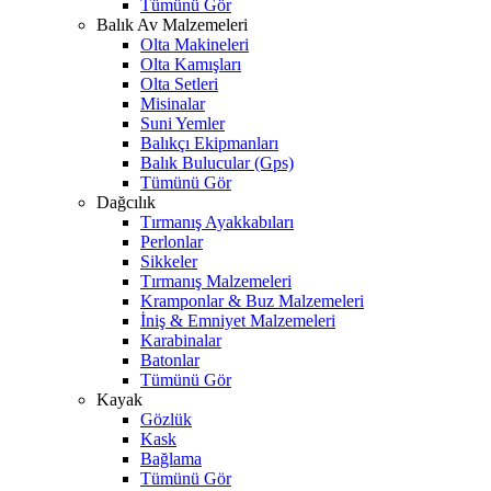
Tümünü Gör
Balık Av Malzemeleri
Olta Makineleri
Olta Kamışları
Olta Setleri
Misinalar
Suni Yemler
Balıkçı Ekipmanları
Balık Bulucular (Gps)
Tümünü Gör
Dağcılık
Tırmanış Ayakkabıları
Perlonlar
Sikkeler
Tırmanış Malzemeleri
Kramponlar & Buz Malzemeleri
İniş & Emniyet Malzemeleri
Karabinalar
Batonlar
Tümünü Gör
Kayak
Gözlük
Kask
Bağlama
Tümünü Gör