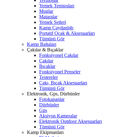
Termoslar
Yemek Termosları
Muglar
Mataralar
Yemek Setleri
Kamp Çaydanlığı
Portatif Ocak & Aksesuarları
Tümünü Gör
Kamp Baltaları
Çakılar & Bıçaklar
Fonksiyonel Çakılar
Çakılar
Bıçaklar
Fonksiyonel Penseler
Testereler
Çakı, Bıçak Aksesuarları
Tümünü Gör
Elektronik, Gps, Dürbünler
Fotokapanlar
Dürbünler
Gps
Aksiyon Kameralar
Elektronik Outdoor Aksesuarları
Tümünü Gör
Kamp Ekipmanları