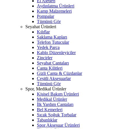
El Aletleri
Aydınlatma Ürünleri
Kamp Malzemeleri
Pompalar
Tümünü Gör
Seyahat Ürünleri
Kılıflar
Saklama Kapları
Telefon Tutucular
Yedek Parça
Kablo Düzenleyiciler
Zincirler
Seyahat Çantaları
Çanta Kilitleri
Gizli Çanta & Cüzdanlar
Çeşitli Aksesuarlar
Tümünü Gör
Spor, Medikal Ürünler
Kişisel Bakım Ürünleri
Medikal Ürünler
İlk Yardım Çantaları
Bel Kemerleri
Sıcak Soğuk Torbalar
Tabanlıklar
Spor Aksesuar Ürünleri