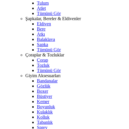
Tulum
Atlet
Tümünü Gör
Şapkalar, Bereler & Eldivenler
Eldiven
Bere
Atkı
Balaklava
Şapka
Tümünü Gör
Çoraplar & Tozluklar
Çorap
Tozluk
Tümünü Gör
Giyim Aksesuarları
Bandanalar
Gözlük
Boxer
Büstiyer
Kemer
Boyunluk
Kulaklık
Kolluk
Tabanlık
Sprey