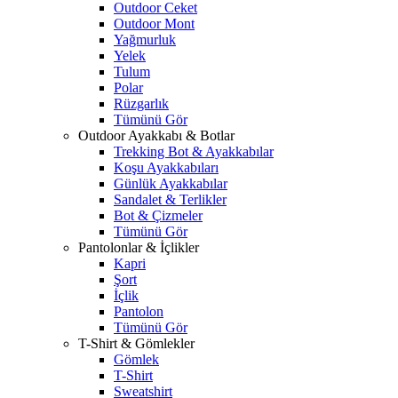
Outdoor Ceket
Outdoor Mont
Yağmurluk
Yelek
Tulum
Polar
Rüzgarlık
Tümünü Gör
Outdoor Ayakkabı & Botlar
Trekking Bot & Ayakkabılar
Koşu Ayakkabıları
Günlük Ayakkabılar
Sandalet & Terlikler
Bot & Çizmeler
Tümünü Gör
Pantolonlar & İçlikler
Kapri
Şort
İçlik
Pantolon
Tümünü Gör
T-Shirt & Gömlekler
Gömlek
T-Shirt
Sweatshirt