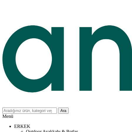
Ara
Menü
ERKEK
Outdoor Ayakkabı & Botlar