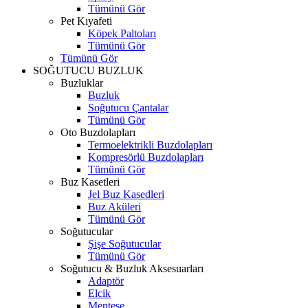
Tümünü Gör
Pet Kıyafeti
Köpek Paltoları
Tümünü Gör
Tümünü Gör
SOĞUTUCU BUZLUK
Buzluklar
Buzluk
Soğutucu Çantalar
Tümünü Gör
Oto Buzdolapları
Termoelektrikli Buzdolapları
Kompresörlü Buzdolapları
Tümünü Gör
Buz Kasetleri
Jel Buz Kasedleri
Buz Aküleri
Tümünü Gör
Soğutucular
Şişe Soğutucular
Tümünü Gör
Soğutucu & Buzluk Aksesuarları
Adaptör
Elcik
Menteşe