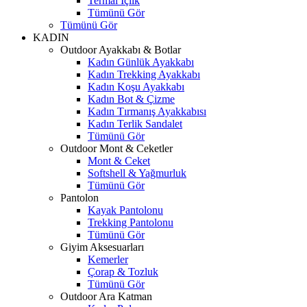
Termal İçlik
Tümünü Gör
Tümünü Gör
KADIN
Outdoor Ayakkabı & Botlar
Kadın Günlük Ayakkabı
Kadın Trekking Ayakkabı
Kadın Koşu Ayakkabı
Kadın Bot & Çizme
Kadın Tırmanış Ayakkabısı
Kadın Terlik Sandalet
Tümünü Gör
Outdoor Mont & Ceketler
Mont & Ceket
Softshell & Yağmurluk
Tümünü Gör
Pantolon
Kayak Pantolonu
Trekking Pantolonu
Tümünü Gör
Giyim Aksesuarları
Kemerler
Çorap & Tozluk
Tümünü Gör
Outdoor Ara Katman