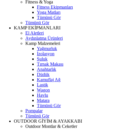
Fitness & Yoga
Fitness Ekipmanları
Yoga Matları
Tümünü Gör
Tümünü Gör
KAMP EKİPMANLARI
El Aletleri
Aydınlatma Ürünleri
Kamp Malzemeleri
Yağmurluk
İzolasyon
Suluk
Tırnak Makası
Anahtarlık
Düdük
Kamuflaj Ağ
Lastik
Wagon
Havlu
Matara
Tümünü Gör
Pompalar
Tümünü Gör
OUTDOOR GİYİM & AYAKKABI
Outdoor Montlar & Ceketler