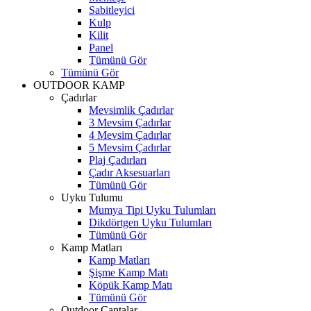
Sabitleyici
Kulp
Kilit
Panel
Tümünü Gör
Tümünü Gör
OUTDOOR KAMP
Çadırlar
Mevsimlik Çadırlar
3 Mevsim Çadırlar
4 Mevsim Çadırlar
5 Mevsim Çadırlar
Plaj Çadırları
Çadır Aksesuarları
Tümünü Gör
Uyku Tulumu
Mumya Tipi Uyku Tulumları
Dikdörtgen Uyku Tulumları
Tümünü Gör
Kamp Matları
Kamp Matları
Şişme Kamp Matı
Köpük Kamp Matı
Tümünü Gör
Outdoor Çantalar