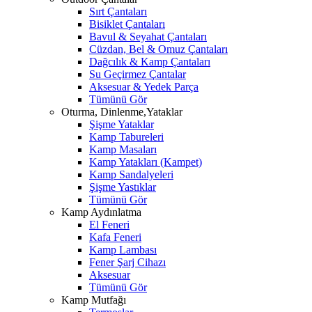
Sırt Çantaları
Bisiklet Çantaları
Bavul & Seyahat Çantaları
Cüzdan, Bel & Omuz Çantaları
Dağcılık & Kamp Çantaları
Su Geçirmez Çantalar
Aksesuar & Yedek Parça
Tümünü Gör
Oturma, Dinlenme,Yataklar
Şişme Yataklar
Kamp Tabureleri
Kamp Masaları
Kamp Yatakları (Kampet)
Kamp Sandalyeleri
Şişme Yastıklar
Tümünü Gör
Kamp Aydınlatma
El Feneri
Kafa Feneri
Kamp Lambası
Fener Şarj Cihazı
Aksesuar
Tümünü Gör
Kamp Mutfağı